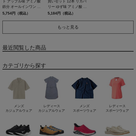
ト アップル味 アミノ酸
買いセット 12本 リカバ
鉄分 オールインワン ゼ
リー ゆず味 アミノ酸 ス
リー飲料 スポーツ トレ
ポーツ トレーニング 栄
5,754円（税込）
5,184円（税込）
ーニング 栄養補給 マグ
養補給 ゼリー飲料 補給
ロコラーゲン ランニン
ジェル マラソン トレラ
もっと見る
グ マラソン トレラン ト
ン トライアスロン
レイルランニング ウル
OREHASESSHUSU
トラマラソン
OREHASESSHUSU
最近閲覧した商品
カテゴリから探す
メンズ
レディース
メンズ
レディース
カジュアルウェア
カジュアルウェア
スポーツウェア
スポーツウェア