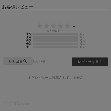
お客様レビュー
-
0
人のレビュー
★5
0
人
★4
0
人
★3
0
人
★2
0
人
★1
0
人
絞り込み
新しい順
レビューを書く
まだレビューは投稿されていません
Powered by