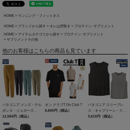
HOME
ランニング・フィットネス
HOME
ブランドから探す
オレは摂取す
プロテイン･サプリメント
HOME
アイテムカテゴリから探す
プロテイン･サプリメント
サプリメントその他
他のお客様はこちらの商品も見ています
パタゴニア メンズ・テル
オン クラブT On Club T
パタゴニア スリーブレ
ボンヌ・ジョガーズ
6,600円（税込）
ス・キャプリーン・クー
PATAGONIA MS
12,584円（税込）
ル・デイリー・シャツ
5,610円（税込）
TERREBONNE
Patagonia Sleeveless
JOGGERS
Capilene Cool Daily