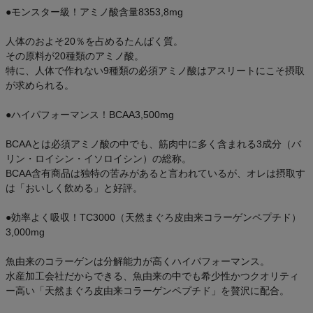
●モンスター級！アミノ酸含量8353,8mg
人体のおよそ20％を占めるたんぱく質。
その原料が20種類のアミノ酸。
特に、人体で作れない9種類の必須アミノ酸はアスリートにこそ摂取
が求められる。
●ハイパフォーマンス！BCAA3,500mg
BCAAとは必須アミノ酸の中でも、筋肉中に多く含まれる3成分（バ
リン・ロイシン・イソロイシン）の総称。
BCAA含有商品は独特の苦みがあると言われているが、オレは摂取す
は「おいしく飲める」と好評。
●効率よく吸収！TC3000（天然まぐろ皮由来コラーゲンペプチド）
3,000mg
魚由来のコラーゲンは分解能力が高くハイパフォーマンス。
水産加工会社だからできる、魚由来の中でも希少性かつクオリティ
ー高い「天然まぐろ皮由来コラーゲンペプチド」を贅沢に配合。