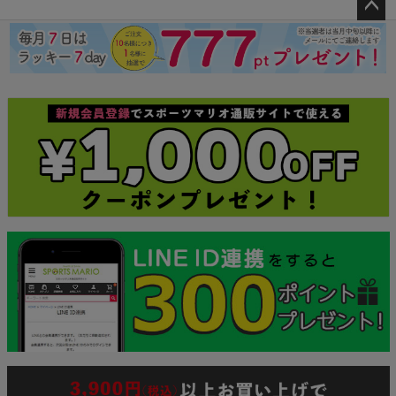
ペー
ジト
ップ
へ