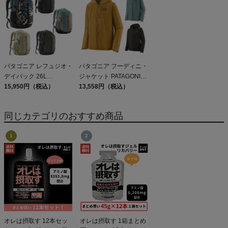
Shirt
パタゴニア レフュジオ・
パタゴニア フーディニ・
デイパック 26L
ジャケット PATAGONIA
PATAGONIA REFUGIO
15,950円（税込）
MS HOUDINI JKT
13,558円（税込）
DAY PACK 47914
同じカテゴリのおすすめ商品
オレは摂取す 12本セッ
オレは摂取す 1箱まとめ