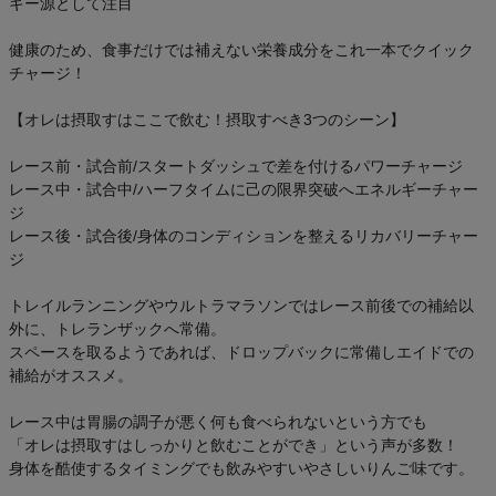
ギー源として注目
健康のため、食事だけでは補えない栄養成分をこれ一本でクイック
チャージ！
【オレは摂取すはここで飲む！摂取すべき3つのシーン】
レース前・試合前/スタートダッシュで差を付けるパワーチャージ
レース中・試合中/ハーフタイムに己の限界突破へエネルギーチャー
ジ
レース後・試合後/身体のコンディションを整えるリカバリーチャー
ジ
トレイルランニングやウルトラマラソンではレース前後での補給以
外に、トレランザックへ常備。
スペースを取るようであれば、ドロップバックに常備しエイドでの
補給がオススメ。
レース中は胃腸の調子が悪く何も食べられないという方でも
「オレは摂取すはしっかりと飲むことができ」という声が多数！
身体を酷使するタイミングでも飲みやすいやさしいりんご味です。