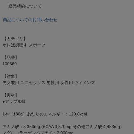
オン On
返品特約について
商品についてのお問い合わせ
スポーツマリオTOP
【カテゴリ】
オレは摂取す スポーツ
ベースボールマリオ（野球商品）
【品番】
お気に入り
100360
【対象】
ご利用ガイド
男女兼用 ユニセックス 男性用 女性用 ウィメンズ
クーポン一覧
【素材】
●アップル味
商品レビュー
1本（180g）あたりのエネルギー：129.6kcal
プロテイン・サプリメントまとめ買い
アミノ酸：8.353mg (BCAA 3,870mg その他アミノ酸 4,483mg）
マグロコラーゲンペプチド：3,000mg