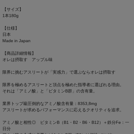
【サイズ】
1本180g
【仕様】
日本
Made in Japan
【商品詳細情報】
オレは摂取す アップル味
限界に挑むアスリートが「実感力」で選ぶならオレは摂取す
限界を極めるアスリートと頂点を極めた指導者に選ばれる理由。
それは「アミノ酸」と「ビタミンB群」の含有量。
業界トップ級圧倒的なアミノ酸含有量：8353,8mg
アスリートが求めるパフォーマンスに応えるクオリティを追求。
アミノ酸と相性◎ ビタミンB（B1・B2・B6・B12）＋鉄分Fe：一
日分