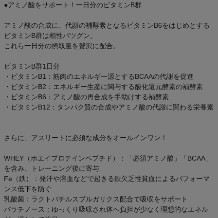
●アミノ酸をサポート！一日分のビタミンB群
アミノ酸の合成に、代謝の補酵素となるビタミンB6をはじめとする
ビタミンB群は相性バツグン。
これら一日分の摂取量を贅沢に配合。
ビタミンB群1日分
・ビタミンB1：筋肉のエネルギー源とするBCAAの代謝を促進
・ビタミンB2：エネルギー生産に関与する酸化還元酵素の補酵素
・ビタミンB6：アミノ酸の再合成を手助けする補酵素
・ビタミンB12：タンパク質の合成やアミノ酸の代謝に関わる栄養素
さらに、アスリートに必須な成分をオールインワン！
WHEY（ホエイプロテインペプチド）：「必須アミノ酸」「BCAA」
を含み、トレーニング後に寄与
Fe（鉄）：発汗や溶血などで起きる鉄欠乏性貧血によるパフォーマ
ンス低下を防ぐ
乳酸菌：ラクトバチルスブルガリクス配合で吸収をサポート
パラチノース：ゆっくり吸収され体へ負担が少なく理想的なエネル