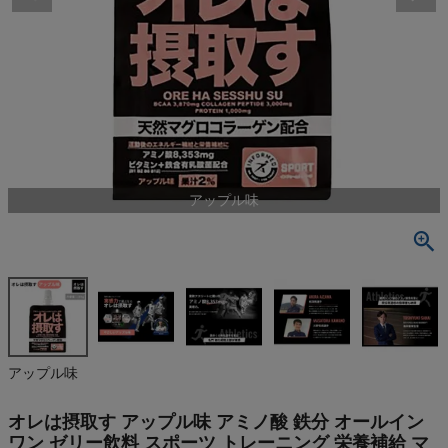
検索
商品が見つからない方はこちら
On
アップル味
THE NORTH FACE
NIKE
CHUMS
HOKA
アップル味
もっと見る
オレは摂取す アップル味 アミノ酸 鉄分 オールイン
ワン ゼリー飲料 スポーツ トレーニング 栄養補給 マ