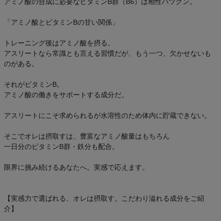
アミノ酸の合成に必要なビタミンB群（B6）は相性バツグン。
「アミノ酸とビタミンBの甘い関係」
トレーニング後はアミノ酸を摂る。
アスリートなら常識とも言える習慣だが、もう一つ、欠かせないも
のがある。
それがビタミンB。
アミノ酸の働きをサポートする成分だ。
アスリートにこそ求められるが水溶性のため体内に貯蔵できない。
そこでオレは摂取すは、豊富なアミノ酸量はもちろん
一日分のビタミンB群・鉄分も配合。
限界に挑み続けるあなたへ。実感で応えます。
【実感力で選ばれる、オレは摂取す。こだわり溢れる成分をご紹
介】