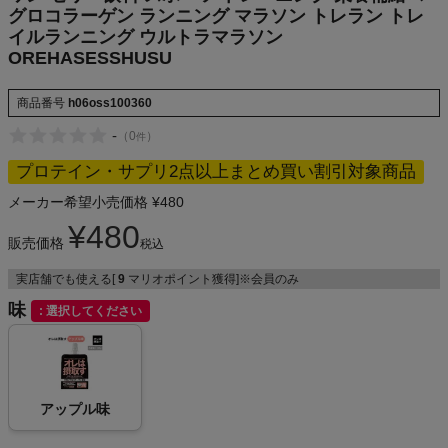
グロコラーゲン ランニング マラソン トレラン トレ
イルランニング ウルトラマラソン
OREHASESSHUSU
メンズカジュアルウェア
商品番号
h06oss100360
レディースカジュアルウェア
-
（
0
）
件
プロテイン・サプリ2点以上まとめ買い割引対象商品
メンズスポーツウェア
メーカー希望小売価格
¥
480
¥
480
レディーススポーツウェア
販売価格
税込
実店舗でも使える[
9
マリオポイント獲得]※会員のみ
スポーツシューズ
味
選択してください
もっと見る
アップル味
ヨガ