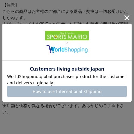
【注意】
こちらの商品はお客様のご都合による返品・交換は一切お受けいた
しかねます。
未開封であってもお客様のお手元にお届けした時点で開封及び着用
されたものと判断させていただきます。
不良品等につきましては対処いたしますので商品到着後7日以内にご
連絡いただきますようお願いいたします。
【在庫状況】
他店舗でも在庫を共有し販売しております為、
極稀に複数店舗でご注文が集中した場合、ご注文完了後でもご用意
が出来ない場合がございます。
その際はご連絡の上キャンセルとさせて頂く事がございますが何卒
ご理解とご了承の上ご注文をお願い致します。
実店舗と価格が異なる場合がございます。あらかじめご了承下さ
い。