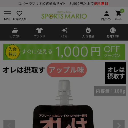
スポーツマリオ公式通販サイト 3,900円以上で
送料無料
0
favorite_border
person
shopping_cart
お気に入り
ログイン
カート
カテゴリ
ブランド
NEW
人気商品
野球TOP
ログイン
会員登録
ようこそ ゲスト 様