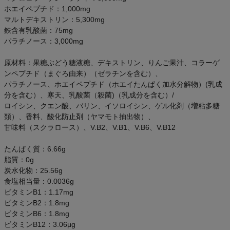
アウトレットセール
ホエイペプチド：1,000mg
マルトデキストリン：5,300mg
鉄含有乳酸菌：75mg
スタッフコーディネート
パラチノース：3,000mg
スタッフブログ
原材料：果糖ぶどう糖液糖、デキストリン、りんご果汁、コラーゲ
ンペプチド（まぐろ由来）（ゼラチンを含む）、
パラチノース、ホエイペプチド（ホエイたんぱく加水分解物）(乳成
分を含む）、寒天、乳酸菌（殺菌)（乳成分を含む）/
ロイシン、クエン酸、バリン、イソロイシン、ゲル化剤（増粘多糖
類）、香料、酸化防止剤（ヤマモト抽出物）、
甘味料（スクラロース）、V.B2、V.B1、V.B6、V.B12
たんぱく質：6.66g
脂質：0g
炭水化物：25.56g
食塩相当量：0.0036g
ビタミンB1：1.17mg
ビタミンB2：1.8mg
ビタミンB6：1.8mg
ビタミンB12：3.06μg