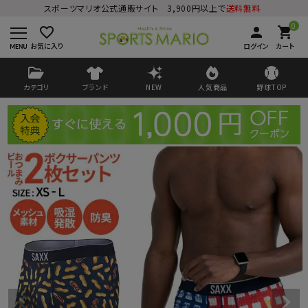
スポーツマリオ公式通販サイト 3,900円以上で
送料無料
0
favorite_border
person
shopping_cart
お気に入り
ログイン
カート
カテゴリ
ブランド
NEW
人気商品
野球TOP
ログイン
会員登録
ようこそ ゲスト 様