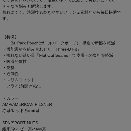
たくさん汗をかいたり、湿気が多くて洗濯しても乾きにくい…
そんなお悩みも解決します。
蒸れにくく、洗濯後も乾きやすいメッシュ素材だから毎日快適で
す。
【特徴】
・「BallPark Pouch(ボールパークポーチ)」構造で摩擦を軽減
・機能素材を組み合わせた「Three-D Fit」
・擦れない縫い目「Flat Out Seams」で皮膚への負担を軽減
・吸湿発散性
・防臭
・通気性
・スリムフィット
・フライ(前開き)なし
・カラー
AMP/AMERICAN PILSNER
赤系/レッド系/red系
SPN/SPORT NUTS
紺系/ネイビー系/navy系