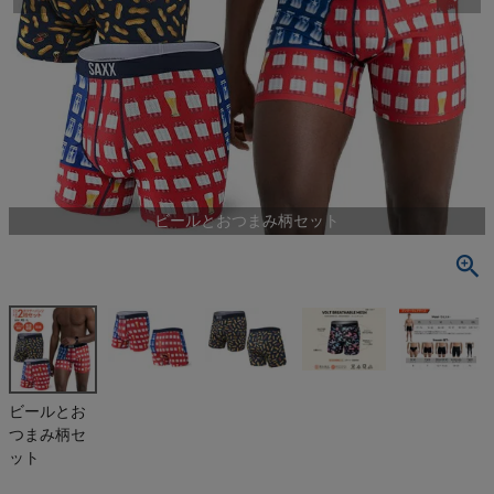
検索
商品が見つからない方はこちら
最近閲覧した商品
ビールとおつまみ柄セット
ボクサーパン
ツ 2枚組 ビ
ールとおつま
¥
4,980
み柄セット ス
(税込)
ポーツ イン
ナー ショー
ツ ボルト 下
着 股擦れ 対
On
ビールとお
策 股ずれ 勝
つまみ柄セ
負下着 吸湿
発散 吸汗速
THE NORTH FACE
ット
乾 防臭 蒸れ