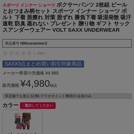
ない プレゼ
ボクサーパンツ 2枚組 ビール
スポーツ インナー ショーツ
NIKE
ント 贈り物
とおつまみ柄セット スポーツ インナー ショーツ ボ
ギフト サック
スアンダーウ
ルト 下着 股擦れ 対策 股ずれ 勝負下着 吸湿発散 吸汗
CHUMS
ェアー VOLT
速乾 防臭 蒸れない プレゼント 贈り物 ギフト サック
SAXX UNDE
スアンダーウェアー VOLT SAXX UNDERWEAR
RWEAR
HOKA
商品番号
h08susummer2
もっと見る
-
（
0
）
件
SAXX3点まとめ買い割引対象商品
メーカー希望小売価格
¥
4,980
¥
4,980
メンズカジュアルウェア
販売価格
税込
実店舗でも使える[
91
マリオポイント獲得]※会員のみ
レディースカジュアルウェア
カラー
選択してください
メンズスポーツウェア
レディーススポーツウェア