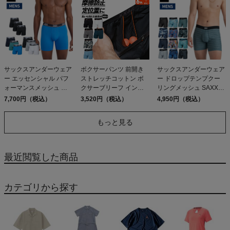
サックスアンダーウェア
ボクサーパンツ 前開き
サックスアンダーウェア
ー エッセンシャル パフ
ストレッチコットン ボ
ー ドロップテンプクー
ォーマンスメッシュ ボ
クサーブリーフ インナ
リングメッシュ SAXX
クサーブリーフ 3枚組
ー 股擦れ 対策 股ずれ 勝
UNDERWEAR
7,700円（税込）
3,520円（税込）
4,950円（税込）
SAXX UNDERWEAR
負下着 吸湿発散 吸汗速
DROPTEMP COOLING
ESSENTIAL
乾 防臭 股間 蒸れない プ
MESH BOXER BRIEF
もっと見る
PERFORMANCE MESH
レゼント 贈り物 ギフト
FLY
BOXER BRIEF FLY 3PK
サックスアンダーウェア
ー NON-STOP
STRETCH COTTON
最近閲覧した商品
BOXER BRIEF FLY
SAXX UNDERWEAR
カテゴリから探す