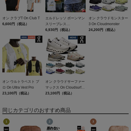
オン クラブT On Club T
エルドレッソ ボーンマン
オン クラウドモンスター
6,600円（税込）
スリーブレス
3 On Cloudmonster
ELDORESO Boneman
6,930円（税込）
24,200円（税込）
Sleeveless
オン ウルトラベスト プ
オン クラウドサーファー
ロ On Ultra Vest Pro
マックス On Cloudsurfer
23,100円（税込）
Max
23,100円（税込）
同じカテゴリのおすすめ商品