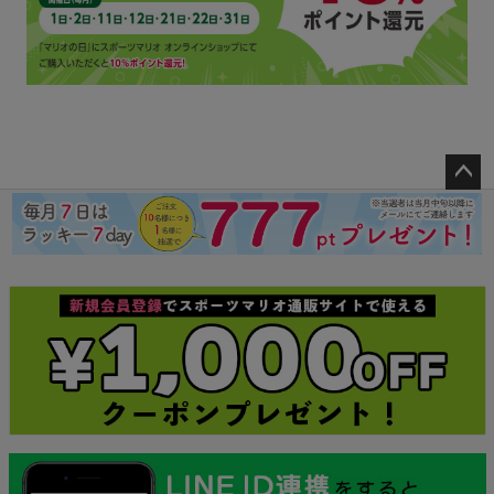
ペー
ジト
ップ
へ