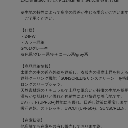
2XO/肩幅:56cm バスト:124cm 袖丈:64.5cm 身丈:77cm
※生地の特性によって多少の誤差が生じる場合がございま
ご了承ください。
【仕様】
・24FW
・カラー詳細
GY01/グレー杢
灰色系/グレー系/チャコール系/grey系
【商品詳細情報】
太陽光の中の近赤外線を遮断し、衣服内の温度上昇を抑え
遮熱クーリング機能「SUNSCREEN/サンスクリーン」を搭
ロングスリーブシャツ。
天然素材調のナチュラルで上品な風合いが特徴の生地を採
滑らかな肌触りと優れた伸縮性により快適な着心地です。
UVカット(UPF50+)性能にも優れ、日差し対策に重宝しま
吸汗速乾、ストレッチ、UVCUT(UPF50+)、SUNSCREEN
【在庫状況】
他店舗でも在庫を共有し販売しております為、