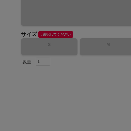
サイズ
選択してください
インフィット INFIT
S
M
サックス SAXX
オン On