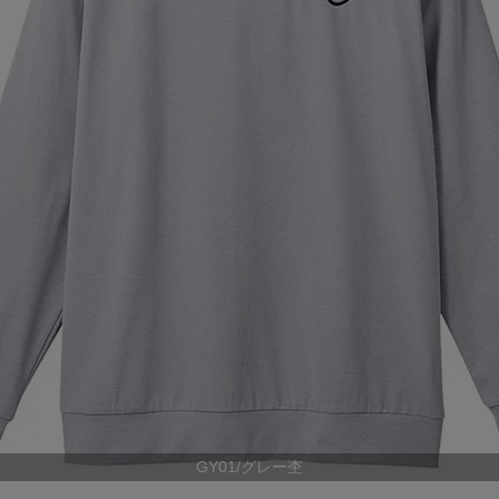
ア
カー
ニーカー
他
GY01/グレー杢