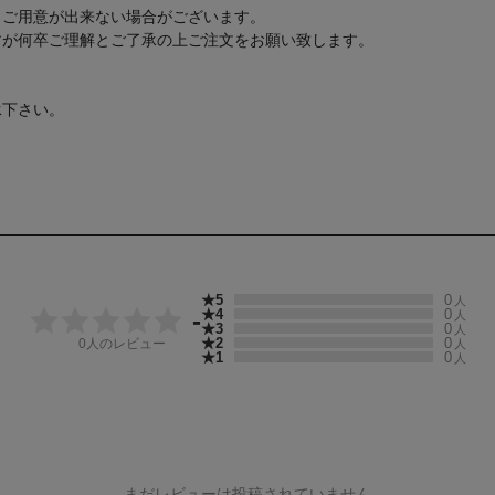
もご用意が出来ない場合がございます。
すが何卒ご理解とご了承の上ご注文をお願い致します。
承下さい。
★5
0
人
★4
0
-
人
★3
0
人
★2
0
0
人のレビュー
人
★1
0
人
まだレビューは投稿されていません