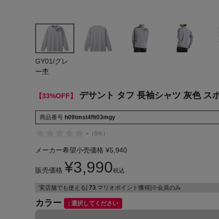
ヨガ
キャンプ・フェス
旅行
GY01/グレ
ー杢
通学
デサント タフ 長袖シャツ 灰色 スポ
【33%OFF】
ビジネス
生活雑貨
商品番号
h09tmst4flt03mgy
-
（
0
）
件
プレゼント
メーカー希望小売価格
¥
5,940
子育て
¥
3,990
販売価格
税込
全てのシーンを見る
実店舗でも使える[
73
マリオポイント獲得]※会員のみ
カラー
選択してください