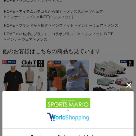
HOME
ランニング・フィットネス
HOME
アイテムカテゴリから探す
メンズスポーツウェア
インナートップス
INFIT(インフィット)
HOME
ブランドから探す
インフィット
インナーウェア
メンズ
HOME
いち押しブランド、コラボブランド
インフィット INFIT
インナーウェア
メンズ
他のお客様はこちらの商品も見ています
オン クラブT On Club T
エルドレッソ ボーンマン
オン クラウドモンスター
6,600円（税込）
スリーブレス
3 On Cloudmonster
ELDORESO Boneman
6,930円（税込）
24,200円（税込）
Sleeveless