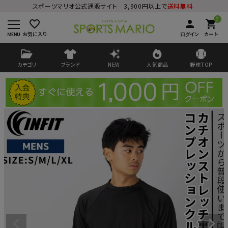
スポーツマリオ公式通販サイト 3,900円以上で
送料無料
0
favorite_border
person
shopping_cart
お気に入り
ログイン
カート
カテゴリ
ブランド
NEW
人気商品
野球TOP
ログイン
会員登録
ようこそ ゲスト 様