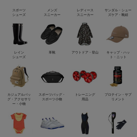
スポーツ
メンズ
レディース
サンダル・シュー
シューズ
スニーカー
スニーカー
ズケア・靴紐
レイン
革靴
アウトドア・登山
キャップ・ハッ
シューズ
ト・ニット
カジュアルバッ
スポーツバッグ・
トレーニング
プロテイン・サプ
グ・アクセサリ
スポーツ小物
用品
リメント
ー・小物