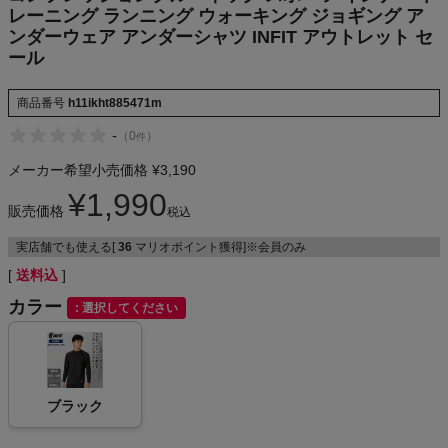
アンダーシャ
レーニング ランニング ウォーキング ジョギング ア
NIKE
ツ INFIT アウ
ンダーウェア アンダーシャツ INFIT アウトレット セ
トレット セー
ル
ール
CHUMS
商品番号
h11ikht885471m
HOKA
-
（
0
）
件
メーカー希望小売価格
¥
3,190
もっと見る
¥
1,990
販売価格
税込
実店舗でも使える[
36
マリオポイント獲得]※会員のみ
送料込
メンズカジュアルウェア
カラー
選択してください
レディースカジュアルウェア
メンズスポーツウェア
ブラック
レディーススポーツウェア