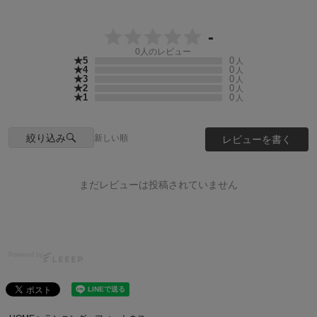
-
0
人のレビュー
★5
0
人
★4
0
人
★3
0
人
★2
0
人
★1
0
人
絞り込み
新しい順
レビューを書く
まだレビューは投稿されていません
Powered by