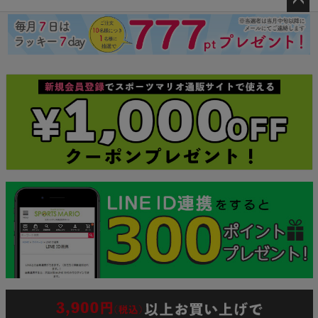
ペー
ジト
ップ
へ