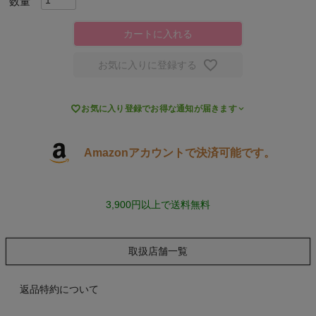
キャンプ・フェス
カートに入れる
お気に入りに登録する
旅行
通学

お気に入り登録でお得な通知が届きます
ビジネス
Amazonアカウントで決済可能です。
もっと見る
3,900円以上で送料無料
取扱店舗一覧
インフィット INFIT
サックス SAXX
返品特約について