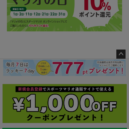
ペー
ジト
ップ
へ