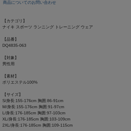
商品についてのお問い合わせ
オン On
【カテゴリ】
ナイキ スポーツ ランニング トレーニング ウェア
スポーツマリオTOP
【品番】
DQ4835-063
ベースボールマリオ（野球商品）
【対象】
お気に入り
男性用
【素材】
ご利用ガイド
ポリエステル100%
クーポン一覧
【サイズ】
S/身長:155-176cm 胸囲:86-91cm
商品レビュー
M/身長:155-176cm 胸囲:91-97cm
L/身長:176-185cm 胸囲:97-103cm
XL/身長:176-185cm 胸囲:103-109cm
プロテイン・サプリメントまとめ買い
2XL/身長:176-185cm 胸囲:109-115cm