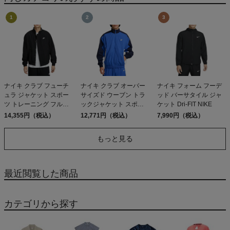
ナイキ クラブ フューチ
ナイキ クラブ オーバー
ナイキ フォーム フーデ
ュラ ジャケット スポー
サイズド ウーブン トラ
ッド バーサタイル ジャ
ツ トレーニング フルジ
ックジャケット スポー
ケット Dri-FIT NIKE
ップ NIKE
ツ トレーニング フルジ
14,355円（税込）
12,771円（税込）
7,990円（税込）
ップ ジャケット NIKE
もっと見る
最近閲覧した商品
カテゴリから探す