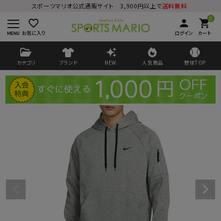
スポーツマリオ公式通販サイト 3,900円以上で
送料無料
0
favorite_border
person
shopping_cart
お気に入り
ログイン
カート
カテゴリ
ブランド
NEW
人気商品
野球TOP
ログイン
会員登録
ようこそ ゲスト 様