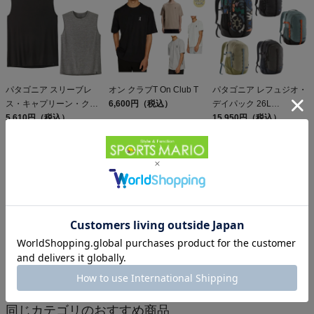
パタゴニア スリーブレ
オン クラブT On Club T
パタゴニア レフュジオ・
ス・キャプリーン・クー
6,600円（税込）
デイパック 26L
ル・デイリー・シャツ
5,610円（税込）
PATAGONIA REFUGIO
15,950円（税込）
Patagonia Sleeveless
DAY PACK 47914
Capilene Cool Daily
Shirt
オン クラウド 6 On
パタゴニア メンズ・テル
Cloud
ボンヌ・ジョガーズ
19,800円（税込）
PATAGONIA MS
12,584円（税込）
TERREBONNE
JOGGERS
同じカテゴリのおすすめ商品