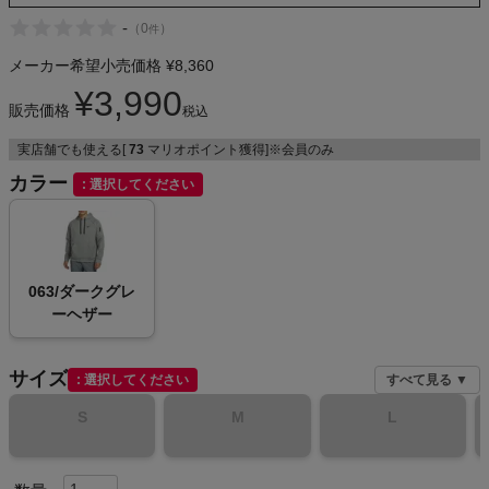
-
（
0
）
件
メーカー希望小売価格
¥
8,360
メンズカジュアルウェア
¥
3,990
販売価格
税込
レディースカジュアルウェア
実店舗でも使える[
73
マリオポイント獲得]※会員のみ
カラー
選択してください
メンズスポーツウェア
レディーススポーツウェア
063/ダークグレ
スポーツシューズ
ーヘザー
もっと見る
サイズ
選択してください
すべて見る ▼
S
M
L
ヨガ