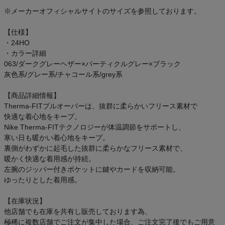
アウトレットセール
※メーカーオフィシャルサイトのサイズを参照しております。
【仕様】
スタッフコーディネート
・24HO
・カラー詳細
スタッフブログ
063/ダークグレーヘザー×パーティクルグレー×ブラック
灰色系/グレー系/チャコール系/grey系
【商品詳細情報】
Therma-FITプルオーバーは、抜群に柔らかいフリース素材で
快適な着心地をキープ。
Nike Therma-FITテクノロジーが体温調節をサポートし、
寒い日も暖かい着心地をキープ。
裏側がわずかに起毛した抜群に柔らかなフリース素材で、
暖かく快適な着用感が持続。
左腕のジッパー付きポケットに鍵やカードを収納可能。
ゆったりとした着用感。
【在庫状況】
他店舗でも在庫を共有し販売しております為、
極稀に複数店舗でご注文が集中した場合、ご注文完了後でもご用意