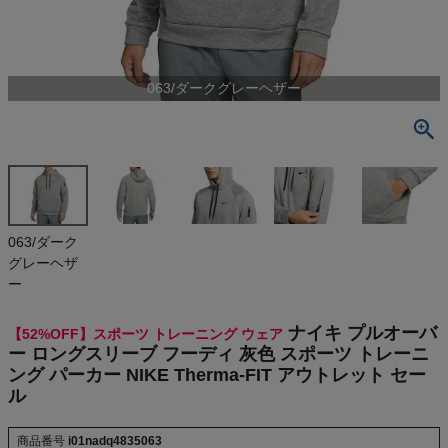
検索
商品が見つからない方はこちら
063/ダークグレーヘザー
On
THE NORTH FACE
063/ダーク
NIKE
グレーヘザ
ー
CHUMS
ナイキ プルオーバ
【52%OFF】スポーツ トレーニング ウェア
ー ロングスリーブ フーディ 灰色 スポーツ トレーニ
HOKA
ング パーカー NIKE Therma-FIT アウトレット セー
ル
もっと見る
商品番号
i01nadq4835063