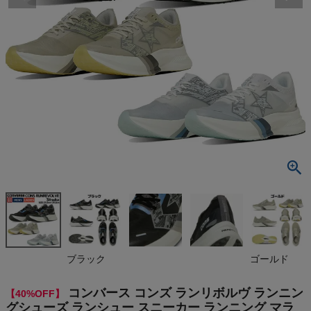
検索
商品が見つからない方はこちら
最近閲覧した商品
コンバース
コンズ ランリ
ボルヴ ラン
¥
14,520
ニングシュー
(税込)
ズ ランシュー
スニーカー
ランニング マ
ラソン ジョギ
On
ブラック
ゴールド
ング スポー
ツ CONVER
SE CONS R
THE NORTH FACE
コンバース コンズ ランリボルヴ ランニン
【40%OFF】
UNREVOLVE
グシューズ ランシュー スニーカー ランニング マラ