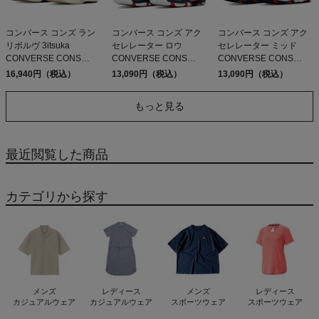
コンバース コンズ ラン
コンバース コンズ アク
コンバース コンズ アク
リボルヴ 3itsuka
セレレーター ロウ
セレレーター ミッド
CONVERSE CONS
CONVERSE CONS
CONVERSE CONS
RUNREVOLVE アウトレ
ACCELERATOR LOW
ACCELERATOR MID ア
16,940円（税込）
13,090円（税込）
13,090円（税込）
ット セール
アウトレット セール
ウトレット セール
もっと見る
最近閲覧した商品
カテゴリから探す
メンズ
レディース
メンズ
レディース
カジュアルウェア
カジュアルウェア
スポーツウェア
スポーツウェア