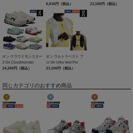
ELDORESO Boneman
6,930円（税込）
Max
23,100円（税込）
Sleeveless
オン クラウドモンスター
オン ウルトラベスト プ
3 On Cloudmonster
ロ On Ultra Vest Pro
24,200円（税込）
23,100円（税込）
同じカテゴリのおすすめ商品