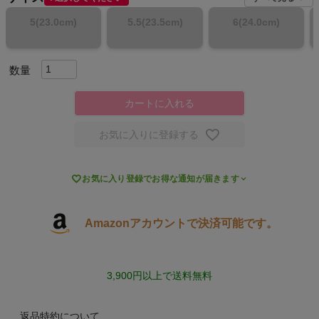
5(23.0cm)
5.5(23.5cm)
6(24.0cm)
スポーツシューズ
もっと見る
カートに入れる
お気に入りに登録する
ヨガ
キャンプ・フェス

お気に入り登録でお得な通知が届きます
旅行
Amazonアカウントで決済可能です。
通学
3,900円以上で送料無料
ビジネス
返品特約について