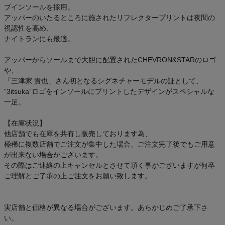
プインソールを採用。
アッパーのいたるところに施されたリフレクタープリントは夜間の
視認性を高め、
ナイトランにも最適。
アッパーからソールまで大胆に配置されたCHEVRON&STARのロゴ
や、
「三津家 貴也」さん初となるシグネチャーモデルの証として、
”3itsuka”ロゴをインソールにプリントしたデザインがスペシャルな
一足。
【在庫状況】
他店舗でも在庫を共有し販売しております為、
極稀に複数店舗でご注文が集中した場合、ご注文完了後でもご用意
が出来ない場合がございます。
その際はご連絡の上キャンセルとさせて頂く事がございますが何卒
ご理解とご了承の上ご注文をお願い致します。
実店舗と価格が異なる場合がございます。あらかじめご了承下さ
い。