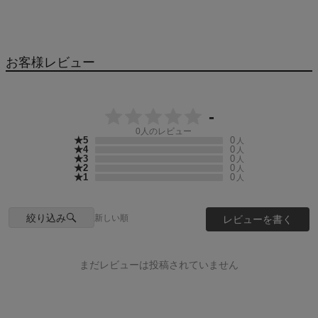
お客様レビュー
-
0
人のレビュー
★5
0
人
★4
0
人
★3
0
人
★2
0
人
★1
0
人
絞り込み
新しい順
レビューを書く
まだレビューは投稿されていません