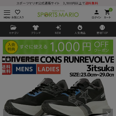
スポーツマリオ公式通販サイト 3,900円以上で
送料無料
0
favorite_border
person
shopping_cart
お気に入り
ログイン
カート
カテゴリ
ブランド
NEW
人気商品
野球TOP
ログイン
会員登録
ようこそ ゲスト 様