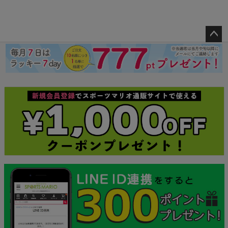
ペー
ジト
ップ
へ