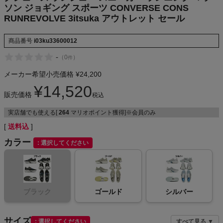
3itsuka アウ
ソン ジョギング スポーツ CONVERSE CONS
NIKE
トレット セー
RUNREVOLVE 3itsuka アウトレット セール
ル
CHUMS
商品番号
i03ku33600012
-
（
0
）
件
HOKA
メーカー希望小売価格
¥
24,200
もっと見る
¥
14,520
販売価格
税込
実店舗でも使える[
264
マリオポイント獲得]※会員のみ
送料込
メンズカジュアルウェア
カラー
選択してください
レディースカジュアルウェア
メンズスポーツウェア
ブラック
ゴールド
シルバー
レディーススポーツウェア
サイズ
選択してください
すべて見る ▼