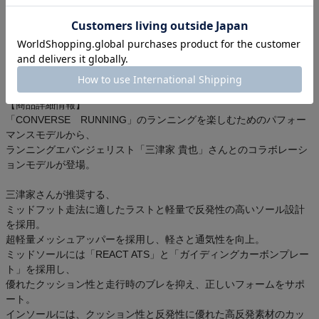
黒系/ブラック系/black系
金色系/ゴールド系/gold系
ベージュ系/タン系/beige系
銀色系/シルバー系/silver系
灰色系/グレー系/チャコール系/grey系
【商品詳細情報】
「CONVERSE RUNNING」のランニングを楽しむためのパフォー
マンスモデルから、
ランニングエバンジェリスト「三津家 貴也」さんとのコラボレーシ
ョンモデルが登場。
三津家さんが推奨する、
ミッドフット走法に適したラストと軽量で反発性の高いソール設計
を採用。
超軽量メッシュアッパーを採用し、軽さと通気性を向上。
ミッドソールには「REACT ATS」と「ガイディングカーボンプレー
ト」を採用し、
優れたクッション性と走行時のブレを抑え、正しいフォームをサポ
ート。
インソールには、クッション性と反発性に優れた高反発素材のカッ