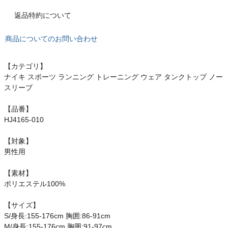
オン On
返品特約について
商品についてのお問い合わせ
スポーツマリオTOP
【カテゴリ】
ナイキ スポーツ ランニング トレーニング ウェア タンクトップ ノー
ベースボールマリオ（野球商品）
スリーブ
お気に入り
【品番】
HJ4165-010
ご利用ガイド
【対象】
男性用
クーポン一覧
【素材】
ポリエステル100%
商品レビュー
【サイズ】
プロテイン・サプリメントまとめ買い
S/身長:155-176cm 胸囲:86-91cm
M/身長:155-176cm 胸囲:91-97cm