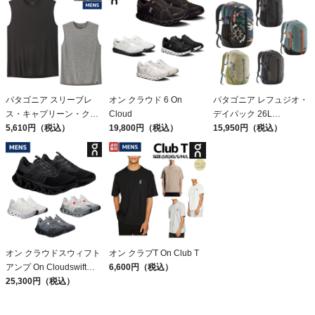
パタゴニア スリーブレ
オン クラウド 6 On
パタゴニア レフュジオ・
ス・キャプリーン・クー
Cloud
デイパック 26L
ル・デイリー・シャツ
5,610円（税込）
19,800円（税込）
PATAGONIA REFUGIO
15,950円（税込）
Patagonia Sleeveless
DAY PACK 47914
Capilene Cool Daily
Shirt
オン クラウドスウィフト
オン クラブT On Club T
アンプ On Cloudswift
6,600円（税込）
Amp
25,300円（税込）