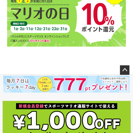
ペー
ジト
ップ
へ