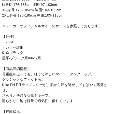
アウトレットセール
L/身長:176-185cm 胸囲:97-103cm
XL/身長:176-185cm 胸囲:103-109cm
2XL/身長:176-185cm 胸囲:109-115cm
スタッフコーディネート
※メーカーオフィシャルサイトのサイズを参照しております。
スタッフブログ
【仕様】
・25SU
・カラー詳細
010/ブラック
黒系/ブラック系/black系
【商品詳細情報】
長距離を走っても、軽くて涼しいマイラータンクトップ。
クラシックなフィット感。
Nike Dri-FITテクノロジーが、肌から汗を逃がしてすばやく蒸発さ
せ、
さらりと快適な状態をキープ。
滑らかな生地は軽量で通気性に優れています。
【在庫状況】