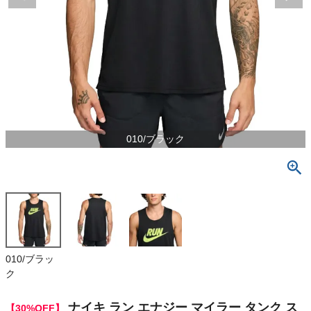
検索
商品が見つからない方はこちら
On
010/ブラック
THE NORTH FACE
NIKE
CHUMS
HOKA
010/ブラッ
ク
もっと見る
ナイキ ラン エナジー マイラー タンク ス
【30%OFF】