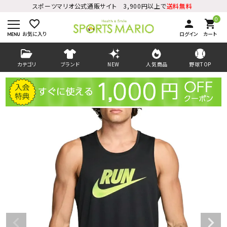
スポーツマリオ公式通販サイト 3,900円以上で
送料無料
0
favorite_border
person
shopping_cart
お気に入り
ログイン
カート
カテゴリ
ブランド
NEW
人気商品
野球TOP
ログイン
会員登録
ようこそ ゲスト 様