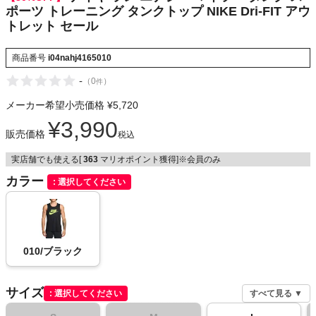
ポーツ トレーニング タンクトップ NIKE Dri-FIT アウ
トレット セール
メンズカジュアルウェア
商品番号
i04nahj4165010
-
（
0
）
件
レディースカジュアルウェア
メーカー希望小売価格
¥
5,720
¥
3,990
メンズスポーツウェア
販売価格
税込
実店舗でも使える[
363
マリオポイント獲得]※会員のみ
レディーススポーツウェア
カラー
選択してください
スポーツシューズ
もっと見る
010/ブラック
サイズ
選択してください
すべて見る ▼
ヨガ