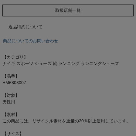
もっと見る
取扱店舗一覧
返品特約について
インフィット INFIT
商品についてのお問い合わせ
サックス SAXX
【カテゴリ】
ナイキ スポーツ シューズ 靴 ランニング ランニングシューズ
オン On
【品番】
HM6803007
スポーツマリオTOP
【対象】
男性用
ベースボールマリオ（野球商品）
【素材】
この商品には、リサイクル素材を重量の20％以上使用しています。
お気に入り
【サイズ】