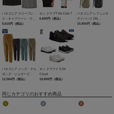
パタゴニア スリーブレ
オン クラブT On Club T
パタゴニア レフュジオ・
ス・キャプリーン・クー
6,600円（税込）
デイパック 26L
ル・デイリー・シャツ
5,610円（税込）
PATAGONIA REFUGIO
15,950円（税込）
Patagonia Sleeveless
DAY PACK 47914
Capilene Cool Daily
Shirt
パタゴニア メンズ・テル
オン クラウド 6 On
ボンヌ・ジョガーズ
Cloud
PATAGONIA MS
12,584円（税込）
19,800円（税込）
TERREBONNE
JOGGERS
同じカテゴリのおすすめ商品