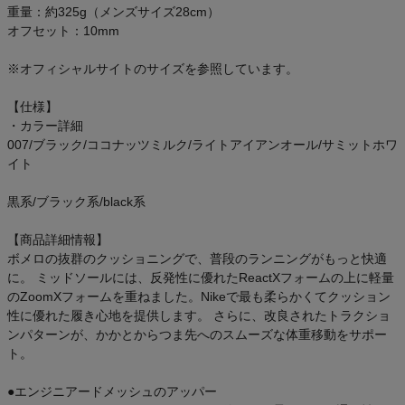
重量：約325g（メンズサイズ28cm）
ご利用ガイド
オフセット：10mm
クーポン一覧
※オフィシャルサイトのサイズを参照しています。
商品レビュー
【仕様】
・カラー詳細
007/ブラック/ココナッツミルク/ライトアイアンオール/サミットホワ
プロテイン・サプリメントまとめ買い
イト
アウトレットセール
黒系/ブラック系/black系
【商品詳細情報】
スタッフコーディネート
ボメロの抜群のクッショニングで、普段のランニングがもっと快適
に。 ミッドソールには、反発性に優れたReactXフォームの上に軽量
スタッフブログ
のZoomXフォームを重ねました。Nikeで最も柔らかくてクッション
性に優れた履き心地を提供します。 さらに、改良されたトラクショ
ンパターンが、かかとからつま先へのスムーズな体重移動をサポー
ト。
●エンジニアードメッシュのアッパー