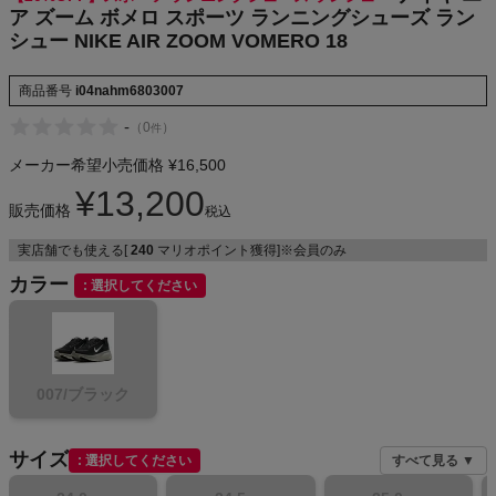
ア ズーム ボメロ スポーツ ランニングシューズ ラン
NIKE
シュー NIKE AIR ZOOM VOMERO 18
CHUMS
商品番号
i04nahm6803007
-
（
0
）
件
HOKA
メーカー希望小売価格
¥
16,500
もっと見る
¥
13,200
販売価格
税込
実店舗でも使える[
240
マリオポイント獲得]※会員のみ
カラー
選択してください
メンズカジュアルウェア
レディースカジュアルウェア
007/ブラック
メンズスポーツウェア
サイズ
選択してください
すべて見る ▼
レディーススポーツウェア