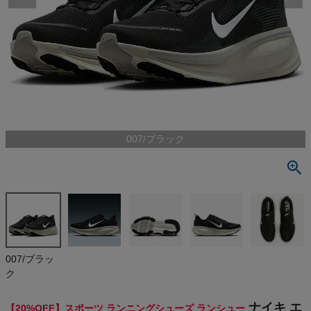
検索
商品が見つからない方はこちら
最近閲覧した商品
007/ブラック
ナイキ エア
ズーム ボメ
ロ スポーツ
¥
13,200
ランニングシ
(税込)
ューズ ランシ
ュー NIKE AI
R ZOOM VO
MERO 18
On
007/ブラッ
ク
THE NORTH FACE
ナイキ エ
【20%OFF】スポーツ ランニングシューズ ランシュー