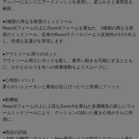
アッパーにエンジニアードメッシュを使用し、柔らかさと通気性を
確保。
●2種類の異なる密度のミッドソール
ReactXフォームの上にZoomXフォームを重ねた、2種類の異なる密
度のミッドソール。従来のReactテクノロジーより反発性が13％向上
し、快適な足運びを実現します。
●アウトソール周りのポッド
アウトソール周りにポッドを配し、素早い動きを可能にするととも
に、かかとからつま先への体重移動をよりスムーズに。
●心地良いパッド
柔らかいシュータンと裏地が足にぴったりと快適にフィット。
●新機能
ReactXフォームの上に上質なZoomXを重ねた多層構造の新しいフォ
ームミッドソールにより、クッションの効いた履き心地がさらに快
適に。
●商品の詳細
・MR-10靴型（ラスト）：Nike最高レベルの安定したフィット感を