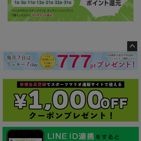
ペー
ジト
ップ
へ