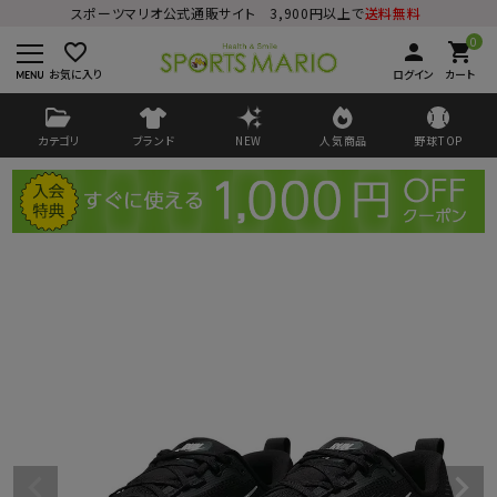
スポーツマリオ公式通販サイト 3,900円以上で
送料無料
0
favorite_border
person
shopping_cart
お気に入り
ログイン
カート
カテゴリ
ブランド
NEW
人気商品
野球TOP
ログイン
会員登録
ようこそ ゲスト 様