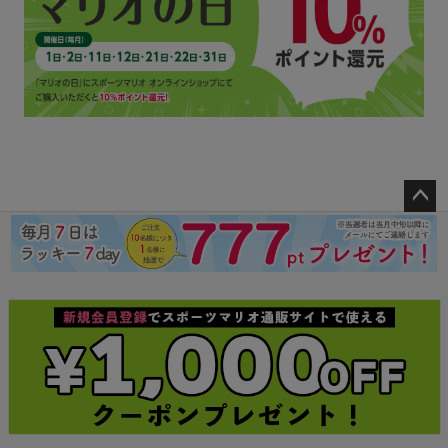
ペー
ジト
ップ
へ