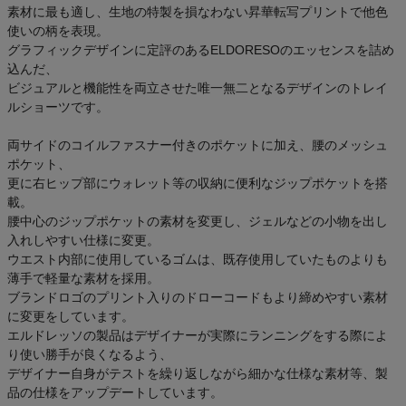
素材に最も適し、生地の特製を損なわない昇華転写プリントで他色
使いの柄を表現。
グラフィックデザインに定評のあるELDORESOのエッセンスを詰め
込んだ、
ビジュアルと機能性を両立させた唯一無二となるデザインのトレイ
ルショーツです。
両サイドのコイルファスナー付きのポケットに加え、腰のメッシュ
ポケット、
更に右ヒップ部にウォレット等の収納に便利なジップポケットを搭
載。
腰中心のジップポケットの素材を変更し、ジェルなどの小物を出し
入れしやすい仕様に変更。
ウエスト内部に使用しているゴムは、既存使用していたものよりも
薄手で軽量な素材を採用。
ブランドロゴのプリント入りのドローコードもより締めやすい素材
に変更をしています。
エルドレッソの製品はデザイナーが実際にランニングをする際によ
り使い勝手が良くなるよう、
デザイナー自身がテストを繰り返しながら細かな仕様な素材等、製
品の仕様をアップデートしています。