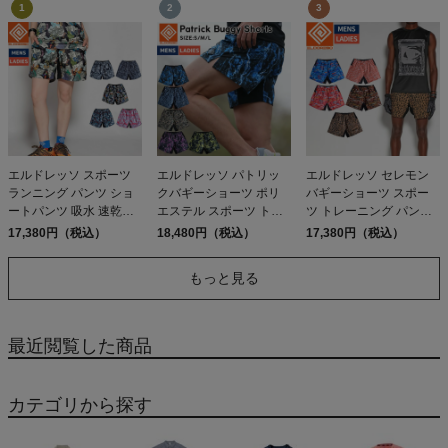
エルドレッソ スポーツ
エルドレッソ パトリッ
エルドレッソ セレモン
ランニング パンツ ショ
クバギーショーツ ポリ
バギーショーツ スポー
ートパンツ 吸水 速乾
エステル スポーツ トレ
ツ トレーニング パンツ
ELDORESO Joshua
ーニング パンツ ランニ
ショートパンツ
17,380円（税込）
18,480円（税込）
17,380円（税込）
Shorts
ングショーツ ショート
ELDORESO Selemon
パンツ ELDORESO
Buggy Shorts
もっと見る
Patrick Buggy Shorts
最近閲覧した商品
カテゴリから探す