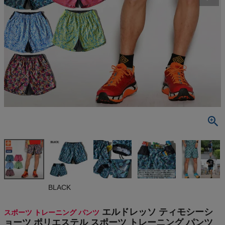
検索
商品が見つからない方はこちら
最近閲覧した商品
エルドレッソ
ティモシーシ
ョーツ ポリ
¥
18,480
エステル ス
(税込)
ポーツ トレ
ーニング パ
ンツ ランニン
グパンツ 吸
On
BLACK
水 速乾 総柄
ELDORESO
Timothy Sh
THE NORTH FACE
エルドレッソ ティモシーシ
スポーツ トレーニング パンツ
orts
ョーツ ポリエステル スポーツ トレーニング パンツ