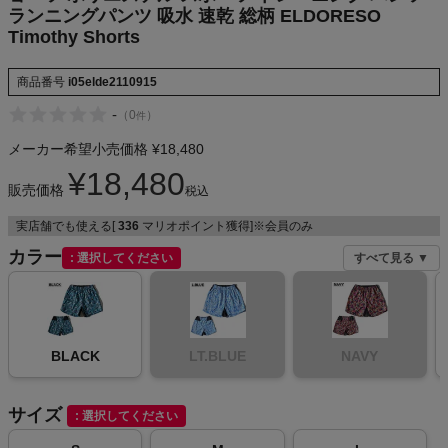
ランニングパンツ 吸水 速乾 総柄 ELDORESO
NIKE
Timothy Shorts
CHUMS
商品番号
i05elde2110915
-
（
0
）
件
HOKA
メーカー希望小売価格
¥
18,480
もっと見る
¥
18,480
販売価格
税込
実店舗でも使える[
336
マリオポイント獲得]※会員のみ
カラー
選択してください
すべて見る ▼
メンズカジュアルウェア
レディースカジュアルウェア
BLACK
LT.BLUE
NAVY
メンズスポーツウェア
サイズ
選択してください
レディーススポーツウェア