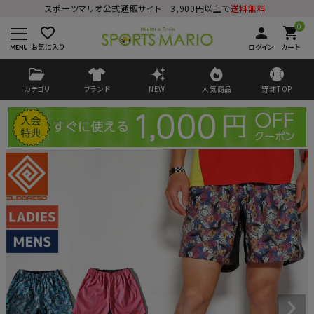
スポーツマリオ公式通販サイト 3,900円以上で
送料無料
0
favorite_border
person
shopping_cart
お気に入り
ログイン
カート
カテゴリ
ブランド
NEW
人気商品
野球TOP
ログイン
会員登録
ようこそ ゲスト 様