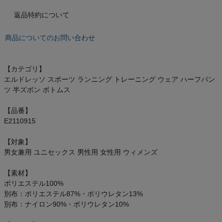
もっと見る
返品特約について
商品についてのお問い合わせ
インフィット INFIT
【カテゴリ】
エルドレッソ スポーツ ランニング トレーニング ウェア ハーフパン
サックス SAXX
ツ 半ズボン ボトムス
オン On
【品番】
E2110915
【対象】
男女兼用 ユニセックス 男性用 女性用 ウィメンズ
スポーツマリオTOP
【素材】
ベースボールマリオ（野球商品）
ポリエステル100%
別布：ポリエステル87%・ポリウレタン13%
別布：ナイロン90%・ポリウレタン10%
お気に入り