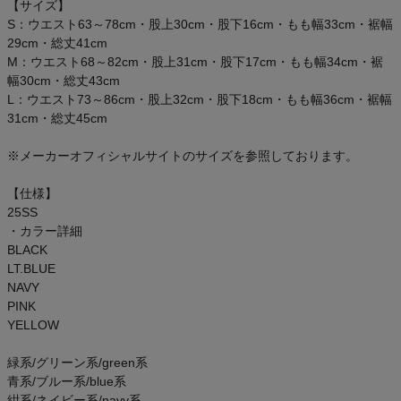
【サイズ】
ご利用ガイド
S：ウエスト63～78cm・股上30cm・股下16cm・もも幅33cm・裾幅
29cm・総丈41cm
クーポン一覧
M：ウエスト68～82cm・股上31cm・股下17cm・もも幅34cm・裾
幅30cm・総丈43cm
L：ウエスト73～86cm・股上32cm・股下18cm・もも幅36cm・裾幅
商品レビュー
31cm・総丈45cm
プロテイン・サプリメントまとめ買い
※メーカーオフィシャルサイトのサイズを参照しております。
【仕様】
アウトレットセール
25SS
・カラー詳細
スタッフコーディネート
BLACK
LT.BLUE
NAVY
スタッフブログ
PINK
YELLOW
緑系/グリーン系/green系
青系/ブルー系/blue系
紺系/ネイビー系/navy系