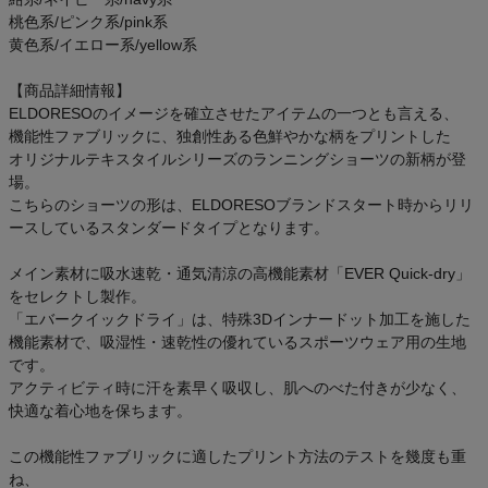
桃色系/ピンク系/pink系
黄色系/イエロー系/yellow系
【商品詳細情報】
ELDORESOのイメージを確立させたアイテムの一つとも言える、
機能性ファブリックに、独創性ある色鮮やかな柄をプリントした
オリジナルテキスタイルシリーズのランニングショーツの新柄が登
場。
こちらのショーツの形は、ELDORESOブランドスタート時からリリ
ースしているスタンダードタイプとなります。
メイン素材に吸水速乾・通気清涼の高機能素材「EVER Quick-dry」
をセレクトし製作。
「エバークイックドライ」は、特殊3Dインナードット加工を施した
機能素材で、吸湿性・速乾性の優れているスポーツウェア用の生地
です。
アクティビティ時に汗を素早く吸収し、肌へのべた付きが少なく、
快適な着心地を保ちます。
この機能性ファブリックに適したプリント方法のテストを幾度も重
ね、