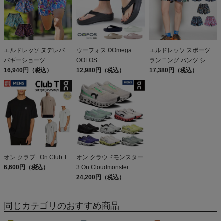
エルドレッソ ヌデレバ
ウーフォス OOmega
エルドレッソ スポーツ
バギーショーツ
OOFOS
ランニング パンツ ショ
ELDORESO Ndereba
16,940円（税込）
12,980円（税込）
ートパンツ 吸水 速乾
17,380円（税込）
Buggy Shorts
ELDORESO Joshua
Shorts
オン クラブT On Club T
オン クラウドモンスター
6,600円（税込）
3 On Cloudmonster
24,200円（税込）
同じカテゴリのおすすめ商品