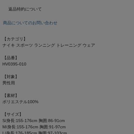
もっと見る
返品特約について
商品についてのお問い合わせ
インフィット INFIT
【カテゴリ】
ナイキ スポーツ ランニング トレーニング ウェア
サックス SAXX
【品番】
オン On
HV0395-010
【対象】
男性用
スポーツマリオTOP
【素材】
ポリエステル100%
ベースボールマリオ（野球商品）
【サイズ】
S/身長:155-176cm 胸囲:86-91cm
お気に入り
M/身長:155-176cm 胸囲:91-97cm
L/身長:176-185cm 胸囲:97-103cm