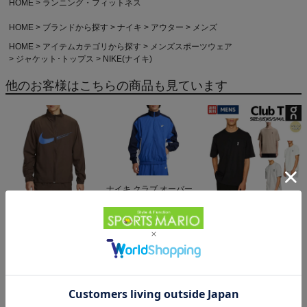
HOME
ランニング・フィットネス
HOME
ブランドから探す
ナイキ
アウター
メンズ
HOME
アイテムカテゴリから探す
メンズスポーツウェア
ジャケット･トップス
NIKE(ナイキ)
他のお客様はこちらの商品も見ています
ナイキ クラブ オーバー
サイズド ウーブン トラ
ナイキ ドライフィット
オン クラブT On Club T
ックジャケット スポーツ
12,771円（税込）
フォーム バーサタイル
6,600円（税込）
トレーニング フルジップ
ジャケット NIKE Dri-FIT
5,990円（税込）
ジャケット NIKE
Form Versatile Jacket ア
ウトレット セール