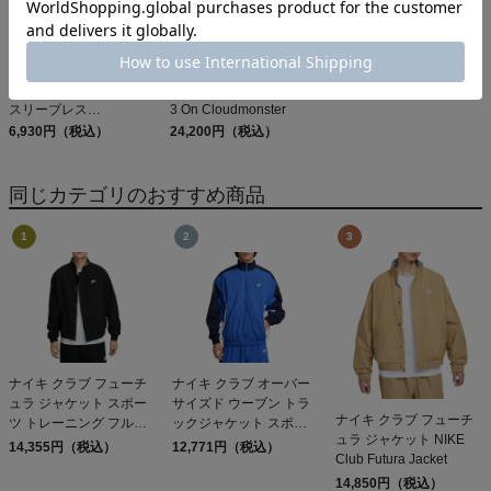
エルドレッソ ボーンマン
オン クラウドモンスター
スリーブレス
3 On Cloudmonster
ELDORESO Boneman
6,930円（税込）
24,200円（税込）
Sleeveless
同じカテゴリのおすすめ商品
ナイキ クラブ フューチ
ナイキ クラブ オーバー
ュラ ジャケット スポー
サイズド ウーブン トラ
ナイキ クラブ フューチ
ツ トレーニング フルジ
ックジャケット スポー
ュラ ジャケット NIKE
ップ NIKE
ツ トレーニング フルジ
14,355円（税込）
12,771円（税込）
Club Futura Jacket
ップ ジャケット NIKE
14,850円（税込）