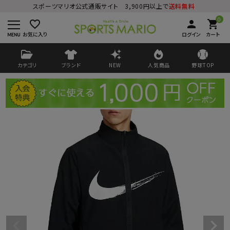
スポーツマリオ公式通販サイト 3,900円以上で
送料無料
0
favorite_border
person
shopping_cart
お気に入り
ログイン
カート
カテゴリ
ブランド
NEW
人気商品
野球TOP
ログイン
会員登録
ようこそ ゲスト 様