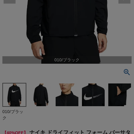
検索
商品が見つからない方はこちら
最近閲覧した商品
010/ブラック
ナイキ ドライ
フィット フォ
ーム バーサ
¥
5,991
タイル ジャケ
(税込)
ット NIKE Dri
-FIT Form V
ersatile Jac
ket アウトレ
On
010/ブラッ
ット セール
ク
THE NORTH FACE
ナイキ ドライフィット フォーム バーサタ
【40%OFF】