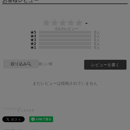
お客様レビュー
-
0
人のレビュー
★5
0
人
★4
0
人
★3
0
人
★2
0
人
★1
0
人
絞り込み
新しい順
レビューを書く
まだレビューは投稿されていません
Powered by