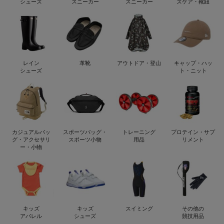
シューズ
スニーカー
スニーカー
ズケア・靴紐
レイン
革靴
アウトドア・登山
キャップ・ハッ
シューズ
ト・ニット
カジュアルバッ
スポーツバッグ・
トレーニング
プロテイン・サプ
グ・アクセサリ
スポーツ小物
用品
リメント
ー・小物
キッズ
キッズ
スイミング
その他の
アパレル
シューズ
競技用品