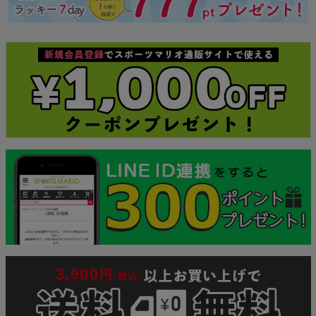
ジト
ップ
へ