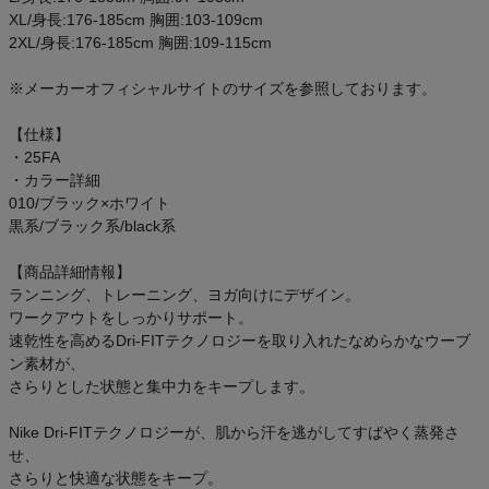
ご利用ガイド
XL/身長:176-185cm 胸囲:103-109cm
2XL/身長:176-185cm 胸囲:109-115cm
クーポン一覧
※メーカーオフィシャルサイトのサイズを参照しております。
商品レビュー
【仕様】
・25FA
・カラー詳細
プロテイン・サプリメントまとめ買い
010/ブラック×ホワイト
黒系/ブラック系/black系
アウトレットセール
【商品詳細情報】
ランニング、トレーニング、ヨガ向けにデザイン。
スタッフコーディネート
ワークアウトをしっかりサポート。
速乾性を高めるDri-FITテクノロジーを取り入れたなめらかなウーブ
スタッフブログ
ン素材が、
さらりとした状態と集中力をキープします。
Nike Dri-FITテクノロジーが、肌から汗を逃がしてすばやく蒸発さ
せ、
さらりと快適な状態をキープ。