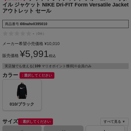
イル ジャケット NIKE Dri-FIT Form Versatile Jacket
NIKE
アウトレット セール
CHUMS
商品番号
i08nahv0395010
-
（
0
）
件
HOKA
メーカー希望小売価格
¥
10,010
もっと見る
¥
5,991
販売価格
税込
実店舗でも使える[
109
マリオポイント獲得]※会員のみ
カラー
選択してください
メンズカジュアルウェア
レディースカジュアルウェア
010/ブラック
メンズスポーツウェア
サイズ
選択してください
すべて見る ▼
レディーススポーツウェア