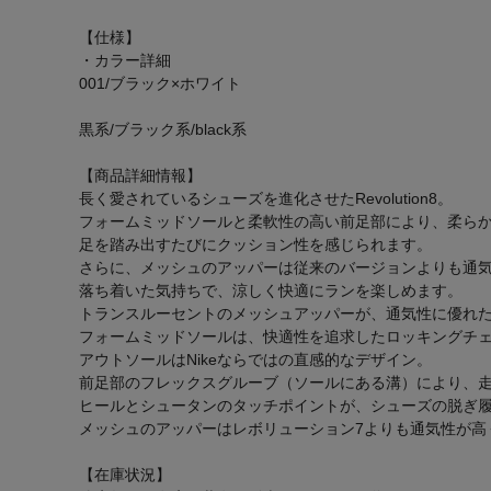
【仕様】
・カラー詳細
001/ブラック×ホワイト
黒系/ブラック系/black系
【商品詳細情報】
長く愛されているシューズを進化させたRevolution8。
フォームミッドソールと柔軟性の高い前足部により、柔ら
足を踏み出すたびにクッション性を感じられます。
さらに、メッシュのアッパーは従来のバージョンよりも通
落ち着いた気持ちで、涼しく快適にランを楽しめます。
トランスルーセントのメッシュアッパーが、通気性に優れ
フォームミッドソールは、快適性を追求したロッキングチ
アウトソールはNikeならではの直感的なデザイン。
前足部のフレックスグルーブ（ソールにある溝）により、
ヒールとシュータンのタッチポイントが、シューズの脱ぎ
メッシュのアッパーはレボリューション7よりも通気性が高
【在庫状況】