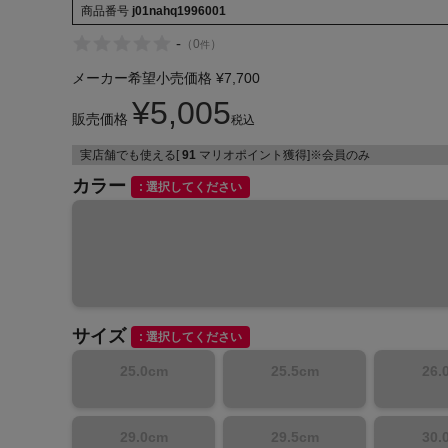
商品番号
j01nahq1996001
-
（
0
）
件
メーカー希望小売価格
¥
7,700
¥
5,005
販売価格
税込
インフィット INFIT
実店舗でも使える[
91
マリオポイント獲得]※会員のみ
サックス SAXX
カラー
選択してください
オン On
サイズ
選択してください
25.0cm
25.5cm
26.
29.0cm
29.5cm
30.