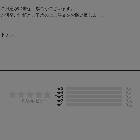
もご用意が出来ない場合がございます。
すが何卒ご理解とご了承の上ご注文をお願い致します。
承下さい。
★5
0
人
★4
0
-
人
★3
0
人
★2
0
0
人のレビュー
人
★1
0
人