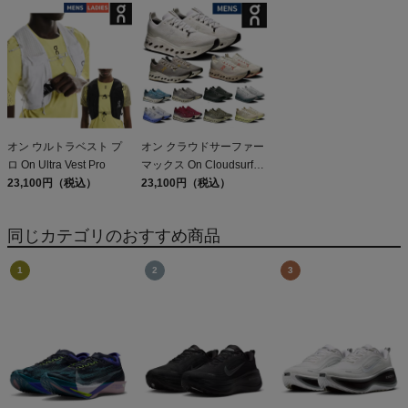
Sleeveless
オン ウルトラベスト プ
オン クラウドサーファー
ロ On Ultra Vest Pro
マックス On Cloudsurfer
23,100円（税込）
Max
23,100円（税込）
同じカテゴリのおすすめ商品