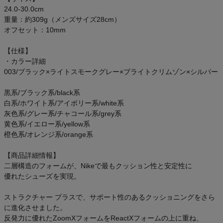
ご利用ガイド
24.0-30.0cm
重量：約309g（メンズサイズ28cm）
オフセット：10mm
クーポン一覧
【仕様】
商品レビュー
・カラー詳細
003/ブラック×ライトスモークグレー×ブライトクリムゾン×シルバー
プロテイン・サプリメントまとめ買い
黒系/ブラック系/black系
白系/ホワイト系/アイボリー系/white系
アウトレットセール
灰色系/グレー系/チャコール系/grey系
黄色系/イエロー系/yellow系
橙色系/オレンジ系/orange系
スタッフコーディネート
【商品詳細情報】
スタッフブログ
二層構造のフォームが、Nikeで最もクッション性と安定性に
優れたシューズを実現。
ストラクチャー プラスで、サポート性のあるクッショニングをさら
に進化させました。
反発力に優れたZoomXフォームをReactXフォームの上に重ね、