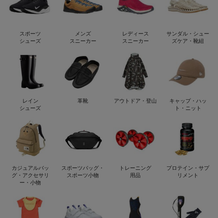
スポーツ
メンズ
レディース
サンダル・シュー
シューズ
スニーカー
スニーカー
ズケア・靴紐
レイン
革靴
アウトドア・登山
キャップ・ハッ
シューズ
ト・ニット
カジュアルバッ
スポーツバッグ・
トレーニング
プロテイン・サプ
グ・アクセサリ
スポーツ小物
用品
リメント
ー・小物