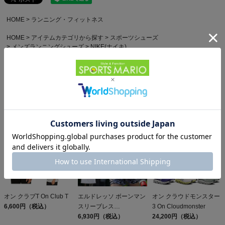
HOME
ランニング・フィットネス
HOME
アイテムカテゴリから探す
スポーツシューズ
メンズランニングシューズ
NIKE(ナイキ)
HOME
ブランドから探す
ナイキ
スポーツシューズ
メンズ
HOME
利用シーンから探す
プレゼント
男性へのプレゼント
10,000円～20,000円
他のお客様はこちらの商品も見ています
オン クラブT On Club T
エルドレッソ ボーンマン
オン クラウドモンスター
6,600円（税込）
スリーブレス
3 On Cloudmonster
ELDORESO Boneman
6,930円（税込）
24,200円（税込）