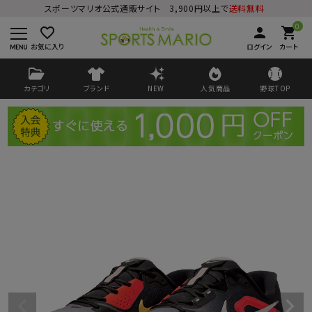
スポーツマリオ公式通販サイト 3,900円以上で
送料無料
0
favorite_border
person
shopping_cart
お気に入り
ログイン
カート
カテゴリ
ブランド
NEW
人気商品
野球TOP
ログイン
会員登録
ようこそ ゲスト 様