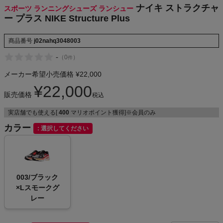
ナイキ ストラクチャ
スポーツ ランニングシューズ ランシュー
NIKE
ー プラス NIKE Structure Plus
CHUMS
商品番号
j02nahq3048003
-
（
0
）
件
HOKA
メーカー希望小売価格
¥
22,000
もっと見る
¥
22,000
販売価格
税込
実店舗でも使える[
400
マリオポイント獲得]※会員のみ
カラー
選択してください
メンズカジュアルウェア
レディースカジュアルウェア
003/ブラック
×Lスモークグ
メンズスポーツウェア
レー
レディーススポーツウェア