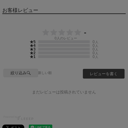
お客様レビュー
-
0
人のレビュー
★5
0
人
★4
0
人
★3
0
人
★2
0
人
★1
0
人
絞り込み
新しい順
レビューを書く
まだレビューは投稿されていません
Powered by