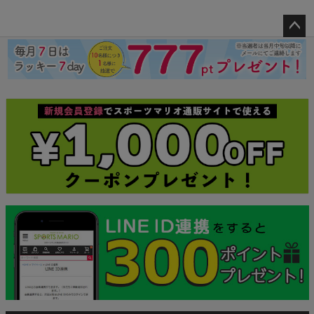
ペー
ジト
ップ
へ