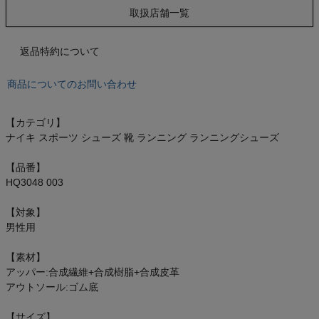
もっと見る
取扱店舗一覧
返品特約について
インフィット INFIT
商品についてのお問い合わせ
サックス SAXX
【カテゴリ】
ナイキ スポーツ シューズ 靴 ランニング ランニングシューズ
オン On
【品番】
HQ3048 003
【対象】
スポーツマリオTOP
男性用
【素材】
ベースボールマリオ（野球商品）
アッパー:合成繊維+合成樹脂+合成皮革
アウトソール:ゴム底
お気に入り
【サイズ】