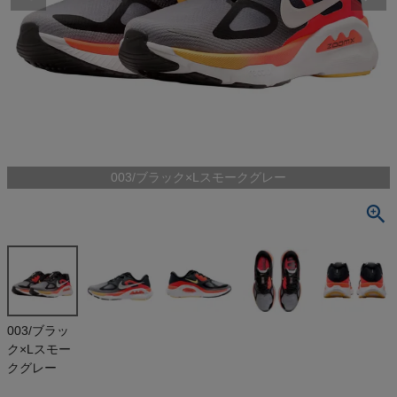
検索
商品が見つからない方はこちら
最近閲覧した商品
003/ブラック×Lスモークグレー
ナイキ ストラ
クチャー プラ
ス NIKE Stru
¥
22,000
cture Plus
(税込)
On
003/ブラッ
ク×Lスモー
THE NORTH FACE
クグレー