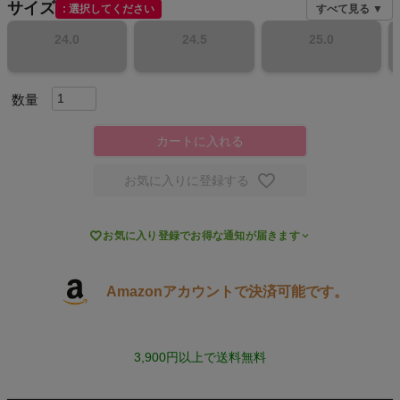
サイズ
選択してください
すべて見る ▼
スポーツシューズ
24.0
24.5
25.0
もっと見る
カートに入れる
ヨガ
お気に入りに登録する
キャンプ・フェス

お気に入り登録でお得な通知が届きます
旅行
Amazonアカウントで決済可能です。
通学
ビジネス
3,900円以上で送料無料