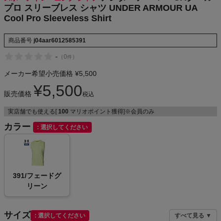
プロ スリーブレス シャツ UNDER ARMOUR UA
NIKE
Cool Pro Sleeveless Shirt
CHUMS
商品番号
j04aar6012585391
-
（
0
）
件
HOKA
メーカー希望小売価格
¥
5,500
もっと見る
¥
5,500
販売価格
税込
実店舗でも使える[
100
マリオポイント獲得]※会員のみ
カラー
選択してください
メンズカジュアルウェア
レディースカジュアルウェア
391/フェードグ
リーン
メンズスポーツウェア
レディーススポーツウェア
サイズ
選択してください
すべて見る ▼