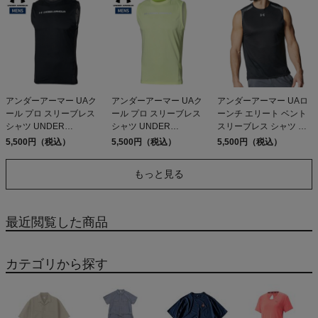
アンダーアーマー UAク
アンダーアーマー UAク
アンダーアーマー UAロ
ール プロ スリーブレス
ール プロ スリーブレス
ーンチ エリート ベント
シャツ UNDER
シャツ UNDER
スリーブレス シャツ ス
ARMOUR UA Cool Pro
ARMOUR UA Cool Pro
ポーツ トレーニング タ
5,500円（税込）
5,500円（税込）
5,500円（税込）
Sleeveless Shirt
Sleeveless Shirt
ンクトップ UNDER
ARMOUR
もっと見る
最近閲覧した商品
カテゴリから探す