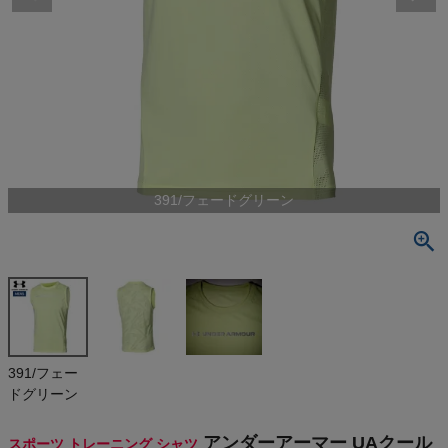
検索
商品が見つからない方はこちら
最近閲覧した商品
391/フェードグリーン
アンダーアー
マー UAクー
ル プロ スリ
¥
5,500
ーブレス シ
(税込)
ャツ UNDER
ARMOUR UA
Cool Pro Sl
eeveless Shi
On
391/フェー
rt
ドグリーン
THE NORTH FACE
アンダーアーマー UAクール
スポーツ トレーニング シャツ