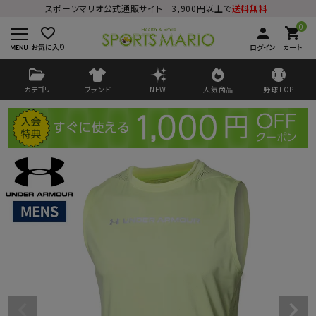
スポーツマリオ公式通販サイト 3,900円以上で
送料無料
0
favorite_border
person
shopping_cart
お気に入り
ログイン
カート
カテゴリ
ブランド
NEW
人気商品
野球TOP
ログイン
会員登録
ようこそ ゲスト 様