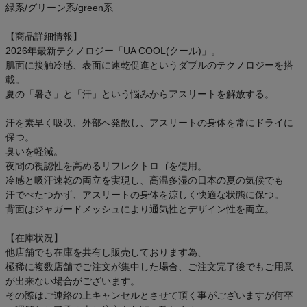
緑系/グリーン系/green系
【商品詳細情報】
2026年最新テクノロジー「UA COOL(クール)」。
肌面に接触冷感、表面に速乾促進というダブルのテクノロジーを搭
載。
夏の「暑さ」と「汗」という悩みからアスリートを解放する。
汗を素早く吸収、外部へ発散し、アスリートの身体を常にドライに
保つ。
臭いを軽減。
夜間の視認性を高めるリフレクトロゴを使用。
冷感と吸汗速乾の両立を実現し、高温多湿の日本の夏の気候でも
汗でべたつかず、アスリートの身体を涼しく快適な状態に保つ。
背面はジャガードメッシュにより通気性とデザイン性を両立。
【在庫状況】
他店舗でも在庫を共有し販売しております為、
極稀に複数店舗でご注文が集中した場合、ご注文完了後でもご用意
が出来ない場合がございます。
その際はご連絡の上キャンセルとさせて頂く事がございますが何卒