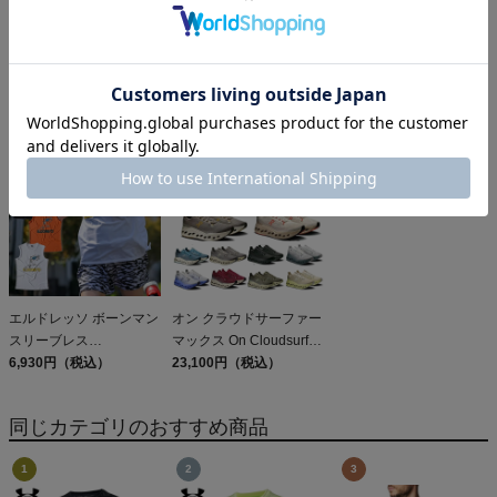
ザ・ノース・フェイス ス
オン クラブT On Club T
オン クラウドモンスター
リーブレスGTDメランジ
6,600円（税込）
3 On Cloudmonster
グラフィッククルー THE
6,171円（税込）
24,200円（税込）
NORTH FACE S/L GTD
Melange Graphic Crew
エルドレッソ ボーンマン
オン クラウドサーファー
スリーブレス
マックス On Cloudsurfer
ELDORESO Boneman
6,930円（税込）
Max
23,100円（税込）
Sleeveless
同じカテゴリのおすすめ商品