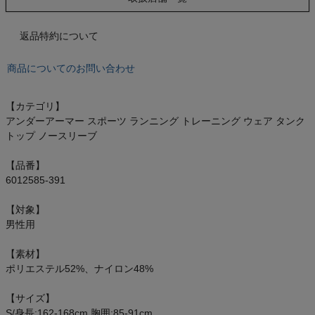
もっと見る
返品特約について
商品についてのお問い合わせ
インフィット INFIT
【カテゴリ】
サックス SAXX
アンダーアーマー スポーツ ランニング トレーニング ウェア タンク
トップ ノースリーブ
オン On
【品番】
6012585-391
【対象】
スポーツマリオTOP
男性用
【素材】
ベースボールマリオ（野球商品）
ポリエステル52%、ナイロン48%
お気に入り
【サイズ】
S/身長:162-168cm 胸囲:85-91cm