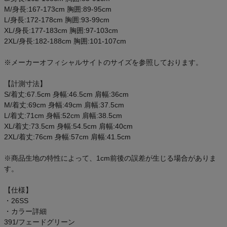
ご利用ガイド
M/身長:167-173cm 胸囲:89-95cm
L/身長:172-178cm 胸囲:93-99cm
XL/身長:177-183cm 胸囲:97-103cm
クーポン一覧
2XL/身長:182-188cm 胸囲:101-107cm
商品レビュー
※メーカーオフィシャルサイトのサイズを参照しております。
【計測寸法】
プロテイン・サプリメントまとめ買い
S/着丈:67.5cm 身幅:46.5cm 肩幅:36cm
M/着丈:69cm 身幅:49cm 肩幅:37.5cm
アウトレットセール
L/着丈:71cm 身幅:52cm 肩幅:38.5cm
XL/着丈:73.5cm 身幅:54.5cm 肩幅:40cm
2XL/着丈:76cm 身幅:57cm 肩幅:41.5cm
スタッフコーディネート
※商品生地の特性によって、1cm前後の誤差が生じる場合がありま
スタッフブログ
す。
【仕様】
・26SS
・カラー詳細
391/フェードグリーン