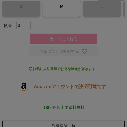
S
M
L
スポーツシューズ
もっと見る
カートに入れる
お気に入りに登録する
ヨガ

お気に入り登録でお得な通知が届きます
キャンプ・フェス
旅行
Amazonアカウントで決済可能です。
通学
3,900円以上で送料無料
ビジネス
取扱店舗一覧