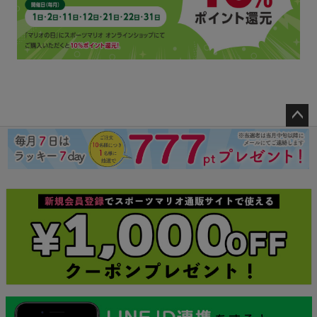
ペー
ジト
ップ
へ