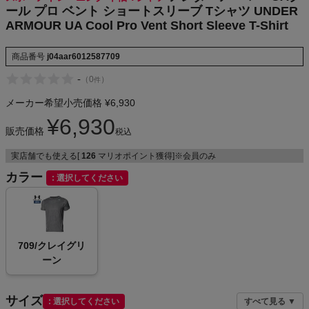
ール プロ ベント ショートスリーブ Tシャツ UNDER
NIKE
ARMOUR UA Cool Pro Vent Short Sleeve T-Shirt
CHUMS
商品番号
j04aar6012587709
-
（
0
）
件
HOKA
メーカー希望小売価格
¥
6,930
もっと見る
¥
6,930
販売価格
税込
実店舗でも使える[
126
マリオポイント獲得]※会員のみ
カラー
選択してください
メンズカジュアルウェア
レディースカジュアルウェア
709/クレイグリ
ーン
メンズスポーツウェア
レディーススポーツウェア
サイズ
選択してください
すべて見る ▼