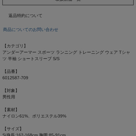
もっと見る
返品特約について
商品についてのお問い合わせ
インフィット INFIT
【カテゴリ】
サックス SAXX
アンダーアーマー スポーツ ランニング トレーニング ウェア Tシャ
ツ 半袖 ショートスリーブ S/S
オン On
【品番】
6012587-709
【対象】
スポーツマリオTOP
男性用
【素材】
ベースボールマリオ（野球商品）
ナイロン61%、ポリエステル39%
お気に入り
【サイズ】
S/身長:162-168cm 胸囲:85-91cm