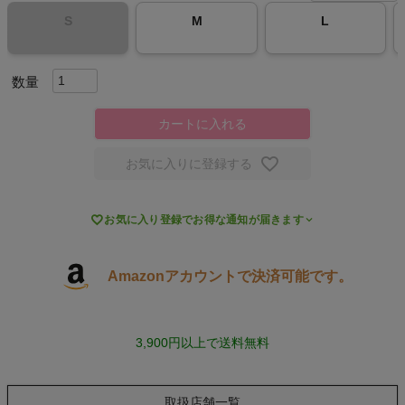
S
M
L
スポーツシューズ
もっと見る
カートに入れる
お気に入りに登録する
ヨガ

お気に入り登録でお得な通知が届きます
キャンプ・フェス
旅行
Amazonアカウントで決済可能です。
通学
3,900円以上で送料無料
ビジネス
取扱店舗一覧