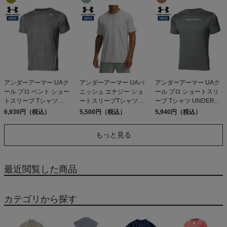
アンダーアーマー UAク
アンダーアーマー UAバ
アンダーアーマー UAク
ール プロ ベント ショー
ニッシュ エナジー ショ
ール プロ ショートスリ
トスリーブ Tシャツ
ートスリーブTシャツ
ーブ Tシャツ UNDER
UNDER ARMOUR UA
UNDER ARMOUR UA
ARMOUR UA Cool Pro
6,930円（税込）
5,500円（税込）
5,940円（税込）
Cool Pro Vent Short
Vanish Energy Short
Short Sleeve T-Shirt
Sleeve T-Shirt
Sleeve T-Shirt
もっと見る
最近閲覧した商品
カテゴリから探す