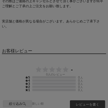
その際はご連絡の上キャンセルとさせて頂く事がございますが何卒
ご理解とご了承の上ご注文をお願い致します。
実店舗と価格が異なる場合がございます。あらかじめご了承下さ
い。
お客様レビュー
-
0
人のレビュー
★5
0
人
★4
0
人
★3
0
人
★2
0
人
★1
0
人
絞り込み
新しい順
レビューを書く