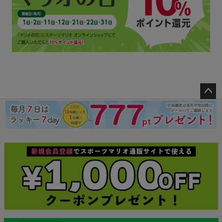
ペー
ジト
ップ
へ