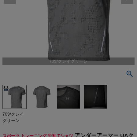
検索
商品が見つからない方はこちら
最近閲覧した商品
709/クレイグリーン
アンダーアー
マー UAクー
ル プロ ベン
¥
6,930
ト ショートス
(税込)
リーブ Tシャ
ツ UNDER A
RMOUR UA
Cool Pro V
On
709/クレイ
ent Short Sl
グリーン
eeve T-Shirt
THE NORTH FACE
アンダーアーマー UAク
スポーツ トレーニング 半袖 Tシャツ