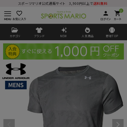
スポーツマリオ公式通販サイト 3,900円以上で
送料無料
0
favorite_border
person
shopping_cart
お気に入り
ログイン
カート
カテゴリ
ブランド
NEW
人気商品
野球TOP
ログイン
会員登録
ようこそ ゲスト 様