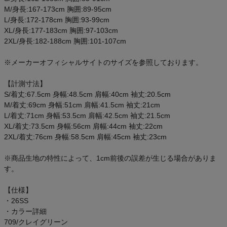
ご利用ガイド
M/身長:167-173cm 胸囲:89-95cm
L/身長:172-178cm 胸囲:93-99cm
XL/身長:177-183cm 胸囲:97-103cm
クーポン一覧
2XL/身長:182-188cm 胸囲:101-107cm
商品レビュー
※メーカーオフィシャルサイトのサイズを参照しております。
【計測寸法】
プロテイン・サプリメントまとめ買い
S/着丈:67.5cm 身幅:48.5cm 肩幅:40cm 袖丈:20.5cm
M/着丈:69cm 身幅:51cm 肩幅:41.5cm 袖丈:21cm
アウトレットセール
L/着丈:71cm 身幅:53.5cm 肩幅:42.5cm 袖丈:21.5cm
XL/着丈:73.5cm 身幅:56cm 肩幅:44cm 袖丈:22cm
2XL/着丈:76cm 身幅:58.5cm 肩幅:45cm 袖丈:23cm
スタッフコーディネート
※商品生地の特性によって、1cm前後の誤差が生じる場合がありま
スタッフブログ
す。
【仕様】
・26SS
・カラー詳細
709/クレイグリーン