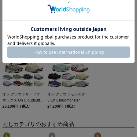
アリーナ WA承認 アクア
オン クラブT On Club T
エルドレッソ ボーンマン
アドバンスド リミック
6,600円（税込）
スリーブレス
(ニット素材 クロスバッ
6,991円（税込）
ELDORESO Boneman
6,930円（税込）
ク) arena AQUA
Sleeveless
ADVANCED Remix (Knit
Crossback)
オン クラウドサーファー
オン クラウドモンスター
マックス On Cloudsurfer
3 On Cloudmonster
Max
23,100円（税込）
24,200円（税込）
同じカテゴリのおすすめ商品