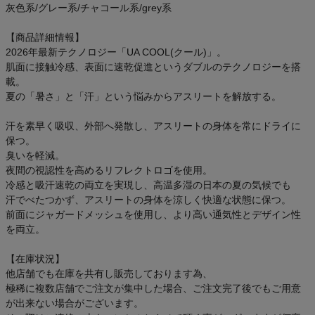
灰色系/グレー系/チャコール系/grey系
【商品詳細情報】
2026年最新テクノロジー「UA COOL(クール)」。
肌面に接触冷感、表面に速乾促進というダブルのテクノロジーを搭
載。
夏の「暑さ」と「汗」という悩みからアスリートを解放する。
汗を素早く吸収、外部へ発散し、アスリートの身体を常にドライに
保つ。
臭いを軽減。
夜間の視認性を高めるリフレクトロゴを使用。
冷感と吸汗速乾の両立を実現し、高温多湿の日本の夏の気候でも
汗でべたつかず、アスリートの身体を涼しく快適な状態に保つ。
前面にジャガードメッシュを使用し、より高い通気性とデザイン性
を両立。
【在庫状況】
他店舗でも在庫を共有し販売しております為、
極稀に複数店舗でご注文が集中した場合、ご注文完了後でもご用意
が出来ない場合がございます。