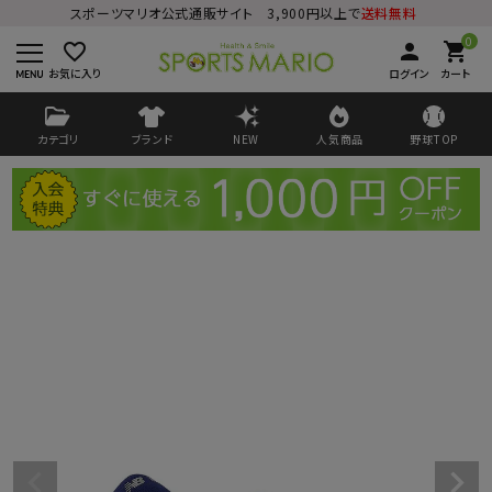
スポーツマリオ公式通販サイト 3,900円以上で
送料無料
0
favorite_border
person
shopping_cart
お気に入り
ログイン
カート
カテゴリ
ブランド
NEW
人気商品
野球TOP
ログイン
会員登録
ようこそ ゲスト 様