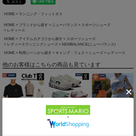
HOME
ランニング・フィットネス
HOME
ブランドから探す
ニューバランス
スポーツシューズ
レディース
HOME
アイテムカテゴリから探す
スポーツシューズ
レディースランニングシューズ
NEWBALANCE(ニューバランス)
HOME
利用シーンから探す
キャンプ・フェス
シューズ
レディース
他のお客様はこちらの商品も見ています
オン クラブT On Club T
オン クラウドモンスター
エルドレッソ ボーンマン
6,600円（税込）
3 On Cloudmonster
スリーブレス
24,200円（税込）
ELDORESO Boneman
6,930円（税込）