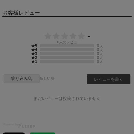
お客様レビュー
-
0
人のレビュー
★5
0
人
★4
0
人
★3
0
人
★2
0
人
★1
0
人
絞り込み
新しい順
レビューを書く
まだレビューは投稿されていません
Powered by