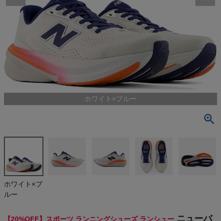
検索
商品が見つからない方はこちら
最近閲覧した商品
ホワイト×ブルー
ニューバラン
ス フレッシュ
フォーム エッ
¥
14,344
クス NEW B
(税込)
ALANCE Fre
sh Foam X
860 v15
On
ホワイト×ブ
ルー
THE NORTH FACE
ニューバ
【20%OFF】スポーツ ランニングシューズ ランシュー