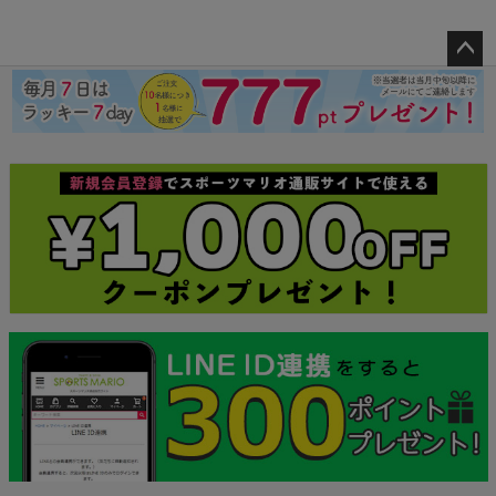
ペー
ジト
ップ
へ