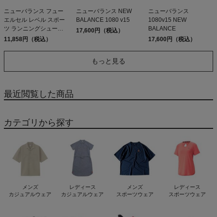
ニューバランス フュー
ニューバランス NEW
ニューバランス
エルセル レベル スポー
BALANCE 1080 v15
1080v15 NEW
ツ ランニングシューズ
BALANCE
17,600円（税込）
ランシュー NEW
11,858円（税込）
17,600円（税込）
BALANCE FuelCell
Rebel v5 アウトレット
もっと見る
セール
最近閲覧した商品
カテゴリから探す
メンズ
レディース
メンズ
レディース
カジュアルウェア
カジュアルウェア
スポーツウェア
スポーツウェア