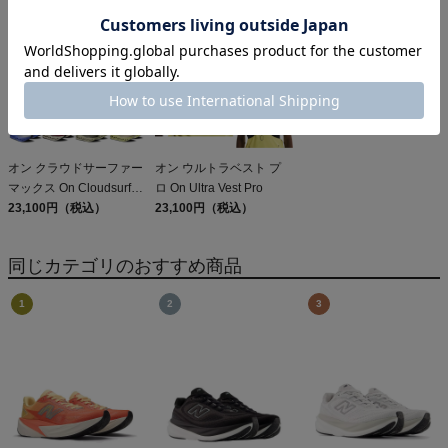
Sleeveless
オン クラウドサーファー
オン ウルトラベスト プ
マックス On Cloudsurfer
ロ On Ultra Vest Pro
Max
23,100円（税込）
23,100円（税込）
同じカテゴリのおすすめ商品