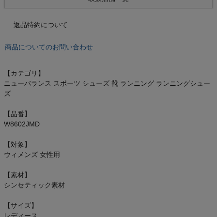
もっと見る
返品特約について
商品についてのお問い合わせ
インフィット INFIT
【カテゴリ】
サックス SAXX
ニューバランス スポーツ シューズ 靴 ランニング ランニングシュー
ズ
オン On
【品番】
W8602JMD
【対象】
スポーツマリオTOP
ウィメンズ 女性用
【素材】
ベースボールマリオ（野球商品）
シンセティック素材
お気に入り
【サイズ】
レディース