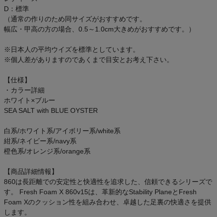
ご利用ガイド
D：標準
（通常の作りのため同サイズがおすすめです。
幅広・甲高の方の場合、0.5～1.0cm大きめがおすすめです。）
クーポン一覧
※日本人の平均ウイズを標準としています。
商品レビュー
※個人差がありますのであくまで目安とお考え下さい。
【仕様】
プロテイン・サプリメントまとめ買い
・カラー詳細
ホワイト×ブルー
アウトレットセール
SEA SALT with BLUE OYSTER
白系/ホワイト系/アイボリー系/white系
スタッフコーディネート
紺系/ネイビー系/navy系
橙色系/オレンジ系/orange系
スタッフブログ
【商品詳細情報】
860は長距離での安定性と快適性を追求した、信頼できるシリーズで
す。 Fresh Foam X 860v15は、革新的なStability PlaneとFresh
Foam Xのクッション性を組み合わせ、卓越した足裏の快適さを提供
します。