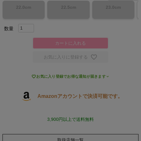
22.0cm
22.5cm
23.0cm
スポーツシューズ
もっと見る
カートに入れる
お気に入りに登録する
ヨガ

お気に入り登録でお得な通知が届きます
キャンプ・フェス
旅行
Amazonアカウントで決済可能です。
通学
3,900円以上で送料無料
ビジネス
取扱店舗一覧