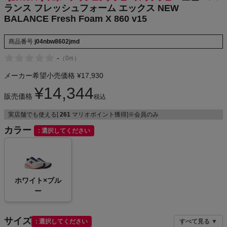
ランス フレッシュフォーム エックス NEW
NIKE
BALANCE Fresh Foam X 860 v15
CHUMS
商品番号
j04nbw8602jmd
-
（
0
）
件
HOKA
メーカー希望小売価格
¥
17,930
もっと見る
¥
14,344
販売価格
税込
実店舗でも使える[
261
マリオポイント獲得]※会員のみ
カラー
選択してください
メンズカジュアルウェア
レディースカジュアルウェア
ホワイト×ブル
ー
メンズスポーツウェア
レディーススポーツウェア
サイズ
選択してください
すべて見る ▼