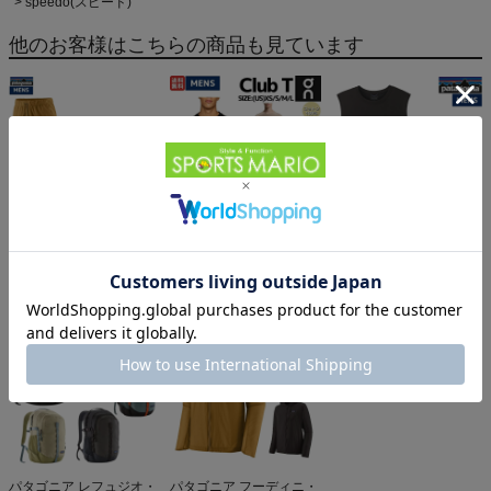
speedo(スピード)
他のお客様はこちらの商品も見ています
パタゴニア メンズ・テル
オン クラブT On Club T
パタゴニア スリーブレ
ボンヌ・ジョガーズ
6,600円（税込）
ス・キャプリーン・クー
PATAGONIA MS
12,584円（税込）
ル・デイリー・シャツ
5,610円（税込）
TERREBONNE
Patagonia Sleeveless
JOGGERS
Capilene Cool Daily
Shirt
パタゴニア レフュジオ・
パタゴニア フーディニ・