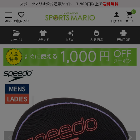
スポーツマリオ公式通販サイト 3,900円以上で
送料無料
0
favorite_border
person
shopping_cart
お気に入り
ログイン
カート
カテゴリ
ブランド
NEW
人気商品
野球TOP
ログイン
会員登録
ようこそ ゲスト 様