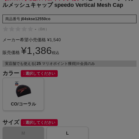
ルメッシュキャップ speedo Vertical Mesh Cap
商品番号
j04skse12550co
メンズカジュアルウェア
-
（
0
）
件
レディースカジュアルウェア
メーカー希望小売価格
¥
1,540
¥
1,386
販売価格
税込
メンズスポーツウェア
実店舗でも使える[
25
マリオポイント獲得]※会員のみ
レディーススポーツウェア
カラー
選択してください
スポーツシューズ
もっと見る
CO/コーラル
サイズ
選択してください
M
L
ヨガ