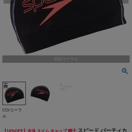
検索
商品が見つからない方はこちら
On
CO/コーラル
THE NORTH FACE
NIKE
CHUMS
HOKA
CO/コーラ
ル
もっと見る
スピード バーティカ
【10%OFF】水泳 スイム キャップ 帽子