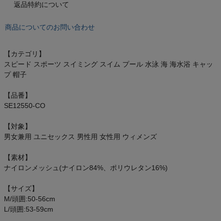
返品特約について
オン On
商品についてのお問い合わせ
スポーツマリオTOP
【カテゴリ】
スピード スポーツ スイミング スイム プール 水泳 海 海水浴 キャッ
プ 帽子
ベースボールマリオ（野球商品）
【品番】
お気に入り
SE12550-CO
【対象】
ご利用ガイド
男女兼用 ユニセックス 男性用 女性用 ウィメンズ
クーポン一覧
【素材】
ナイロンメッシュ(ナイロン84%、ポリウレタン16%)
商品レビュー
【サイズ】
M/頭囲:50-56cm
プロテイン・サプリメントまとめ買い
L/頭囲:53-59cm