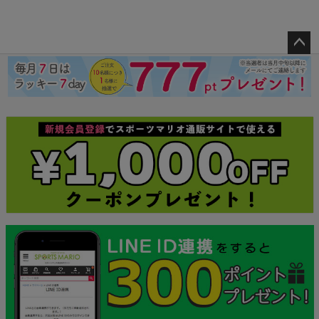
ペー
ジト
ップ
へ