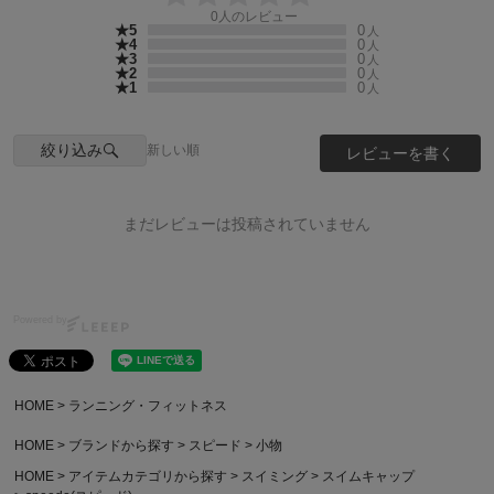
0
人のレビュー
★5
0
人
★4
0
人
★3
0
人
★2
0
人
★1
0
人
絞り込み
新しい順
レビューを書く
まだレビューは投稿されていません
Powered by
HOME
ランニング・フィットネス
HOME
ブランドから探す
スピード
小物
HOME
アイテムカテゴリから探す
スイミング
スイムキャップ