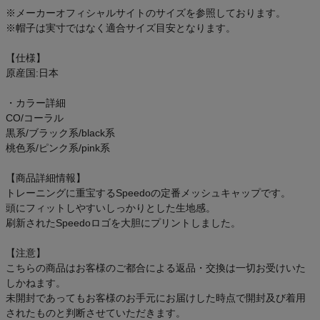
アウトレットセール
※メーカーオフィシャルサイトのサイズを参照しております。
※帽子は実寸ではなく適合サイズ目安となります。
スタッフコーディネート
【仕様】
原産国:日本
スタッフブログ
・カラー詳細
CO/コーラル
黒系/ブラック系/black系
桃色系/ピンク系/pink系
【商品詳細情報】
トレーニングに重宝するSpeedoの定番メッシュキャップです。
頭にフィットしやすいしっかりとした生地感。
刷新されたSpeedoロゴを大胆にプリントしました。
【注意】
こちらの商品はお客様のご都合による返品・交換は一切お受けいた
しかねます。
未開封であってもお客様のお手元にお届けした時点で開封及び着用
されたものと判断させていただきます。