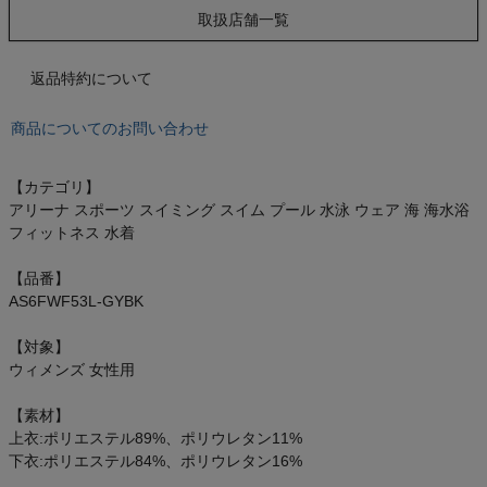
もっと見る
取扱店舗一覧
返品特約について
インフィット INFIT
商品についてのお問い合わせ
サックス SAXX
【カテゴリ】
アリーナ スポーツ スイミング スイム プール 水泳 ウェア 海 海水浴
オン On
フィットネス 水着
【品番】
AS6FWF53L-GYBK
スポーツマリオTOP
【対象】
ウィメンズ 女性用
ベースボールマリオ（野球商品）
【素材】
上衣:ポリエステル89%、ポリウレタン11%
お気に入り
下衣:ポリエステル84%、ポリウレタン16%