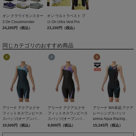
オン クラウドモンスター
オン ウルトラベスト プ
3 On Cloudmonster
ロ On Ultra Vest Pro
24,200円（税込）
23,100円（税込）
同じカテゴリのおすすめ商品
アリーナ アクアエクサ
アリーナ アクアエクサ
アリーナ WA承認 アクア
フィットネスワンピース
フィットネスワンピース
レーシングスパッツ
スパッツ(オープンバッ
スパッツ(オープンバッ
arena Aqua Racing
ク ハーフレッグ ぴった
ク ハーフレッグ ぴった
Spats
10,500円（税込）
9,900円（税込）
15,345円（税込）
りパッド) arena AQUA
りパッド) arena AQUA
EXA Fitness One-Piece
EXA Fitness One-Piece