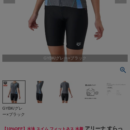
検索
商品が見つからない方はこちら
最近閲覧した商品
GYBK/グレー×ブラック
アリーナ すら
っとセパ フィ
ットネスセパ
¥
14,355
レート(カバ
(税込)
ーバック ハ
ーフレッグ 差
し込みパッド)
arena SLEN
On
GYBK/グレ
DER SEPA F
ー×ブラック
itness Sepa
rates (Cove
THE NORTH FACE
rback Halfl
アリーナ すらっ
【10%OFF】水泳 スイム フィットネス 水着