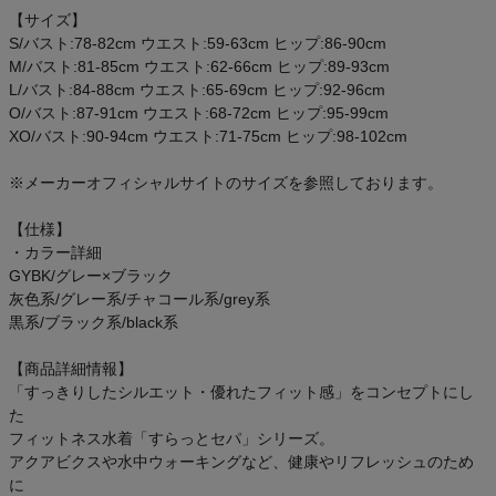
ご利用ガイド
【サイズ】
S/バスト:78-82cm ウエスト:59-63cm ヒップ:86-90cm
M/バスト:81-85cm ウエスト:62-66cm ヒップ:89-93cm
クーポン一覧
L/バスト:84-88cm ウエスト:65-69cm ヒップ:92-96cm
O/バスト:87-91cm ウエスト:68-72cm ヒップ:95-99cm
商品レビュー
XO/バスト:90-94cm ウエスト:71-75cm ヒップ:98-102cm
※メーカーオフィシャルサイトのサイズを参照しております。
プロテイン・サプリメントまとめ買い
【仕様】
アウトレットセール
・カラー詳細
GYBK/グレー×ブラック
灰色系/グレー系/チャコール系/grey系
スタッフコーディネート
黒系/ブラック系/black系
スタッフブログ
【商品詳細情報】
「すっきりしたシルエット・優れたフィット感」をコンセプトにし
た
フィットネス水着「すらっとセパ」シリーズ。
アクアビクスや水中ウォーキングなど、健康やリフレッシュのため
に