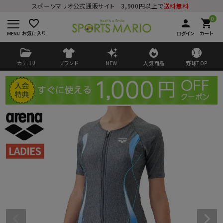
スポーツマリオ公式通販サイト 3,900円以上で
送料無料
0
favorite_border
person
shopping_cart
お気に入り
ログイン
カート
カテゴリ
ブランド
NEW
人気商品
野球TOP
ログイン
会員登録
ようこそ ゲスト 様