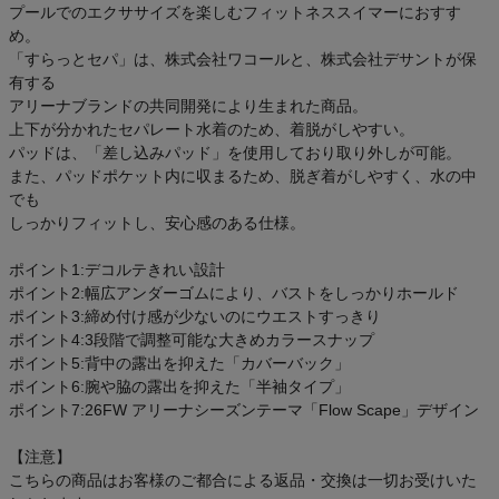
プールでのエクササイズを楽しむフィットネススイマーにおすす
め。
「すらっとセパ」は、株式会社ワコールと、株式会社デサントが保
有する
アリーナブランドの共同開発により生まれた商品。
上下が分かれたセパレート水着のため、着脱がしやすい。
パッドは、「差し込みパッド」を使用しており取り外しが可能。
また、パッドポケット内に収まるため、脱ぎ着がしやすく、水の中
でも
しっかりフィットし、安心感のある仕様。
ポイント1:デコルテきれい設計
ポイント2:幅広アンダーゴムにより、バストをしっかりホールド
ポイント3:締め付け感が少ないのにウエストすっきり
ポイント4:3段階で調整可能な大きめカラースナップ
ポイント5:背中の露出を抑えた「カバーバック」
ポイント6:腕や脇の露出を抑えた「半袖タイプ」
ポイント7:26FW アリーナシーズンテーマ「Flow Scape」デザイン
【注意】
こちらの商品はお客様のご都合による返品・交換は一切お受けいた