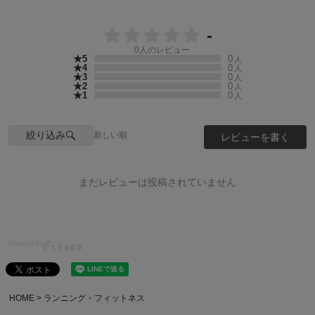
-
0
人のレビュー
★5
0
人
★4
0
人
★3
0
人
★2
0
人
★1
0
人
絞り込み
新しい順
レビューを書く
まだレビューは投稿されていません
Powered by
HOME
ランニング・フィットネス