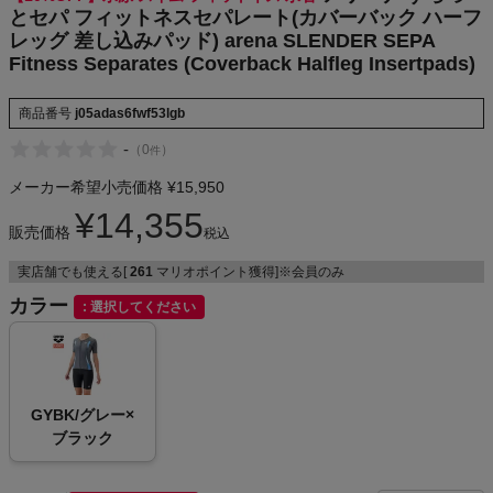
eg Insertpa
とセパ フィットネスセパレート(カバーバック ハーフ
NIKE
ds)
レッグ 差し込みパッド) arena SLENDER SEPA
Fitness Separates (Coverback Halfleg Insertpads)
CHUMS
商品番号
j05adas6fwf53lgb
HOKA
-
（
0
）
件
メーカー希望小売価格
¥
15,950
もっと見る
¥
14,355
販売価格
税込
実店舗でも使える[
261
マリオポイント獲得]※会員のみ
カラー
メンズカジュアルウェア
選択してください
レディースカジュアルウェア
GYBK/グレー×
メンズスポーツウェア
ブラック
レディーススポーツウェア