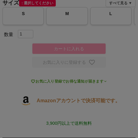
サイズ
選択してください
すべて見る ▼
スポーツシューズ
S
M
L
もっと見る
カートに入れる
ヨガ
お気に入りに登録する
キャンプ・フェス

お気に入り登録でお得な通知が届きます
旅行
Amazonアカウントで決済可能です。
通学
ビジネス
3,900円以上で送料無料