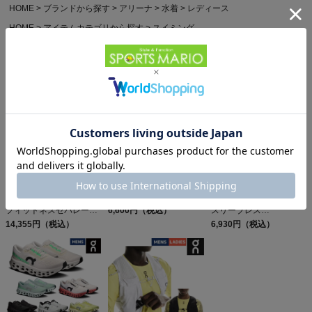
HOME
ブランドから探す
アリーナ
水着
レディース
HOME
アイテムカテゴリから探す
スイミング
レディース 水着 フィットネス
arena(アリーナ)
他のお客様はこちらの商品も見ています
アリーナ すらっとセパ
オン クラブT On Club T
エルドレッソ ボーンマン
フィットネスセパレート
6,600円（税込）
スリーブレス
(カバーバック ハーフレ
14,355円（税込）
ELDORESO Boneman
6,930円（税込）
ッグ 差し込みパッド)
Sleeveless
arena SLENDER SEPA
Fitness Separates
(Coverback Halfleg
Insertpads)