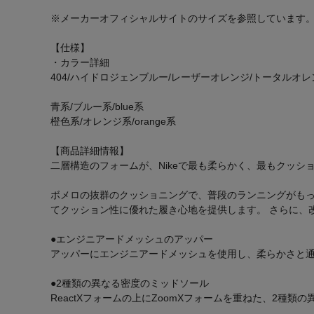
※メーカーオフィシャルサイトのサイズを参照しています
【仕様】
・カラー詳細
404/ハイドロジェンブルー/レーザーオレンジ/トータルオレ
青系/ブルー系/blue系
橙色系/オレンジ系/orange系
【商品詳細情報】
二層構造のフォームが、Nikeで最も柔らかく、最もクッシ
ボメロの抜群のクッショニングで、普段のランニングがもっと快
てクッション性に優れた履き心地を提供します。 さらに、
●エンジニアードメッシュのアッパー
アッパーにエンジニアードメッシュを使用し、柔らかさと
●2種類の異なる密度のミッドソール
ReactXフォームの上にZoomXフォームを重ねた、2種