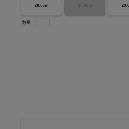
28.0cm
28.5cm
29.