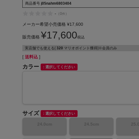
商品番号
j05nahm6803404
-
（
0
）
件
メーカー希望小売価格
¥
17,600
¥
17,600
販売価格
税込
インフィット INFIT
実店舗でも使える[
320
マリオポイント獲得]※会員のみ
サックス SAXX
送料込
カラー
選択してください
オン On
サイズ
選択してください
24.0cm
24.5cm
25.