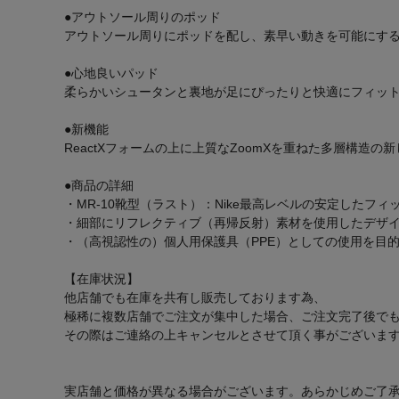
●アウトソール周りのポッド
アウトソール周りにポッドを配し、素早い動きを可能にす
●心地良いパッド
柔らかいシュータンと裏地が足にぴったりと快適にフィッ
●新機能
ReactXフォームの上に上質なZoomXを重ねた多層構
●商品の詳細
・MR-10靴型（ラスト）：Nike最高レベルの安定したフィ
・細部にリフレクティブ（再帰反射）素材を使用したデザ
・（高視認性の）個人用保護具（PPE）としての使用を目
【在庫状況】
他店舗でも在庫を共有し販売しております為、
極稀に複数店舗でご注文が集中した場合、ご注文完了後で
その際はご連絡の上キャンセルとさせて頂く事がございま
実店舗と価格が異なる場合がございます。あらかじめご了