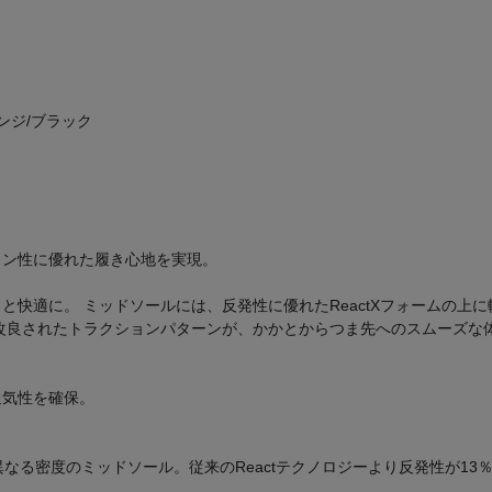
。
ンジ/ブラック
ョン性に優れた履き心地を実現。
適に。 ミッドソールには、反発性に優れたReactXフォームの上に軽
改良されたトラクションパターンが、かかとからつま先へのスムーズな
通気性を確保。
類の異なる密度のミッドソール。従来のReactテクノロジーより反発性が1