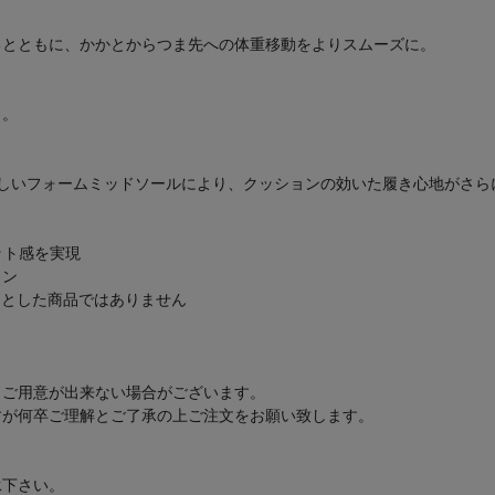
るとともに、かかとからつま先への体重移動をよりスムーズに。
ト。
造の新しいフォームミッドソールにより、クッションの効いた履き心地がさ
ット感を実現
イン
的とした商品ではありません
もご用意が出来ない場合がございます。
すが何卒ご理解とご了承の上ご注文をお願い致します。
承下さい。