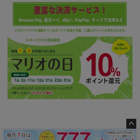
ペー
ジト