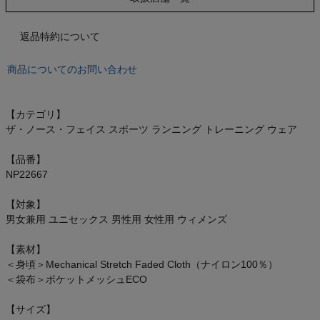
もっと見る
返品特約について
商品についてのお問い合わせ
インフィット INFIT
【カテゴリ】
サックス SAXX
ザ・ノース・フェイス スポーツ ランニング トレーニング ウェア
オン On
【品番】
NP22667
【対象】
男女兼用 ユニセックス 男性用 女性用 ウィメンズ
スポーツマリオTOP
【素材】
ベースボールマリオ（野球商品）
＜身頃＞Mechanical Stretch Faded Cloth（ナイロン100％）
＜袋布＞ポケットメッシュECO
お気に入り
【サイズ】