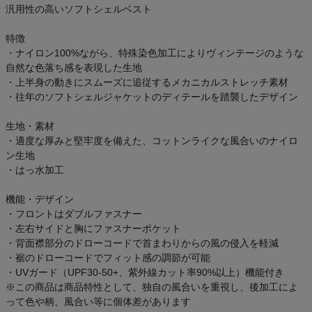
汎用性の高いソフトシェルベスト
特徴
・ナイロン100%ながら、特殊染色加工によりヴィンテージのような
自然な色落ち感を表現した生地
・上半身の動きにスムーズに追従するメカニカルストレッチ素材
・往年のソフトシェルジャケットのディテールを踏襲したデザイン
生地・素材
・適度な厚みと堅牢度を備えた、コットンライクな風合いのナイロ
ン生地
・はっ水加工
機能・デザイン
・フロントはダブルファスナー
・左右サイドと胸にファスナーポケット
・背面襟部分のドローコードで首まわりからの風の侵入を軽減
・裾のドローコードでフィット感の調節が可能
・UVガード（UPF30-50+、紫外線カット率90%以上）機能付き
※この商品は商品特性として、独自の風合いを重視し、後加工によ
って色や柄、風合い等に個体差があります