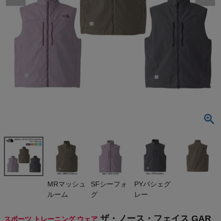
検索
商品が見つからない方はこちら
最近閲覧した商品
ザ・ノース・フ
ェイス GAR
フェーデッド
¥
20,900
ソフトシェル
(税込)
ベスト スポ
ーツ トレー
ニング UVカ
ット 撥水 TH
On
MRマッシュ
SFシーフォ
PYパシェグ
E NORTH FA
ルーム
グ
レー
CE
THE NORTH FACE
ザ・ノース・フェイス GAR
スポーツ トレーニング ウェア