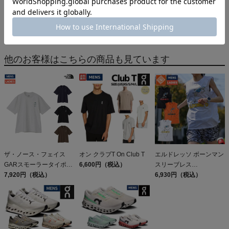
アウター(ジャケット･コート･ベスト)
THE NORTH FACE(ザ・ノース・フェイス)
HOME
ブランドから探す
ザ・ノース・フェイス
その他カジュアルアイテム
他のお客様はこちらの商品も見ています
ザ・ノース・フェイス
オン クラブT On Club T
エルドレッソ ボーンマン
GARスモーラータイポグ
6,600円（税込）
スリーブレス
ラフィックショートスリ
7,920円（税込）
ELDORESO Boneman
6,930円（税込）
ーブティー コットン 半
Sleeveless
袖Tシャツ カジュアル シ
ャツ THE NORTH FACE
GAR Smaller
Typographic Tee