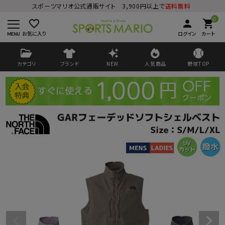
スポーツマリオ公式通販サイト 3,900円以上で
送料無料
0
favorite_border
person
shopping_cart
お気に入り
ログイン
カート
カテゴリ
ブランド
NEW
人気商品
野球TOP
ログイン
会員登録
ようこそ ゲスト 様