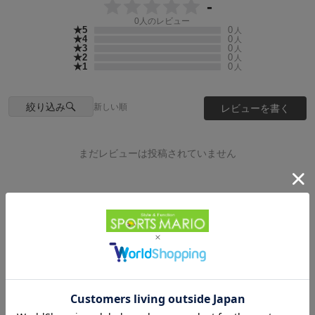
-
0
人のレビュー
★5
0
人
★4
0
人
★3
0
人
★2
0
人
★1
0
人
絞り込み
新しい順
レビューを書く
まだレビューは投稿されていません
Powered by
HOME
ランニング・フィットネス
HOME
アイテムカテゴリから探す
レディースカジュアルウェア