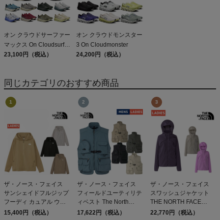
オン クラウドサーファー
オン クラウドモンスター
マックス On Cloudsurfer
3 On Cloudmonster
Max
23,100円（税込）
24,200円（税込）
同じカテゴリのおすすめ商品
ザ・ノース・フェイス
ザ・ノース・フェイス
ザ・ノース・フェイス
サンシェイドフルジップ
フィールドユーティリテ
スワッシュジャケット
フーディ カュアル ウェ
ィベスト The North
THE NORTH FACE
ア アウター パーカー 長
Face field utility vest
SWASH JACKET
15,400円（税込）
17,622円（税込）
22,770円（税込）
袖 UVカット THE