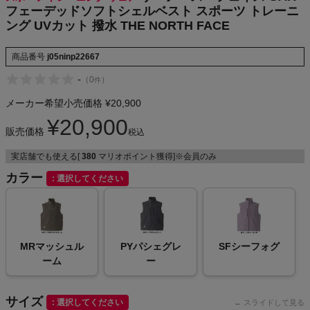
フェーデッドソフトシェルベスト スポーツ トレーニ
NIKE
ング UVカット 撥水 THE NORTH FACE
CHUMS
商品番号
j05ninp22667
-
（
0
）
件
HOKA
メーカー希望小売価格
¥
20,900
もっと見る
¥
20,900
販売価格
税込
実店舗でも使える[
380
マリオポイント獲得]※会員のみ
カラー
選択してください
メンズカジュアルウェア
レディースカジュアルウェア
MRマッシュル
PYパシェグレ
SFシーフォグ
ーム
ー
メンズスポーツウェア
レディーススポーツウェア
サイズ
選択してください