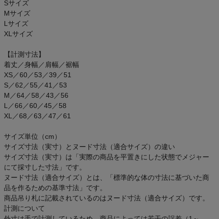
Sサイズ
ご利用ガイド
Mサイズ
Lサイズ
クーポン一覧
XLサイズ
【計測寸法】
商品レビュー
着丈／身幅／肩幅／裾幅
XS／60／53／39／51
プロテイン・サプリメントまとめ買い
S／62／55／41／53
M／64／58／43／56
L／66／60／45／58
アウトレットセール
XL／68／63／47／61
スタッフコーディネート
サイズ単位（cm）
サイズ寸法（実寸）とヌード寸法（適合サイズ）の違い
サイズ寸法（実寸）は「実際の商品を平置きにした状態でメジャー
スタッフブログ
にて採寸した寸法」です。
ヌード寸法（適合サイズ）とは、「標準的な体の寸法に基づいた商
品を作るための基準寸法」です。
商品吊り札に記載されているのはヌード寸法（適合サイズ）です。
計測について
外寸は手で計測しているため、商品によっては若干の誤差（1～