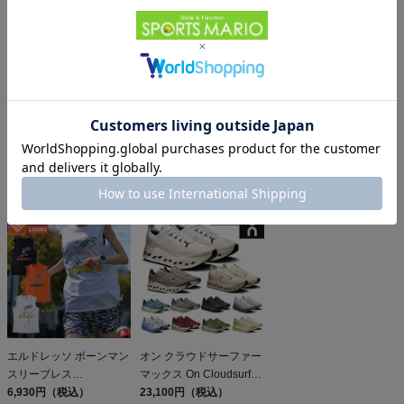
アディダス アディゼロ
オン クラブT On Club T
オン クラウドモンスター
ジャパン 9 adidas
6,600円（税込）
3 On Cloudmonster
Adizero Japan
17,600円（税込）
24,200円（税込）
エルドレッソ ボーンマン
オン クラウドサーファー
スリーブレス
マックス On Cloudsurfer
ELDORESO Boneman
6,930円（税込）
Max
23,100円（税込）