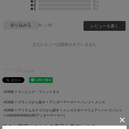
★3
0
人
★2
0
人
★1
0
人
絞り込み
新しい順
レビューを書く
まだレビューは投稿されていません
Powered by
HOME
ランニング・フィットネス
HOME
ブランドから探す
アンダーアーマー
パンツ
メンズ
HOME
アイテムカテゴリから探す
メンズスポーツウェア
ハーフパンツ
UNDERARMOUR(アンダーアーマー)
他のお客様はこちらの商品も見ています