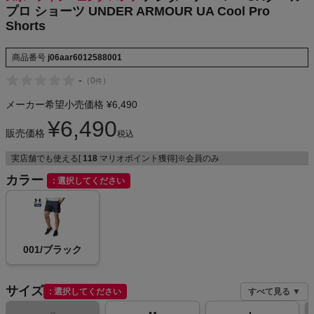
プロ ショーツ UNDER ARMOUR UA Cool Pro
NIKE
Shorts
CHUMS
商品番号
j06aar6012588001
-
（
0
）
件
HOKA
メーカー希望小売価格
¥
6,490
もっと見る
¥
6,490
販売価格
税込
実店舗でも使える[
118
マリオポイント獲得]※会員のみ
カラー
選択してください
メンズカジュアルウェア
レディースカジュアルウェア
001/ブラック
メンズスポーツウェア
サイズ
選択してください
すべて見る ▼
レディーススポーツウェア