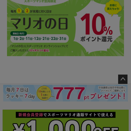
ペー
ジト
ップ
へ