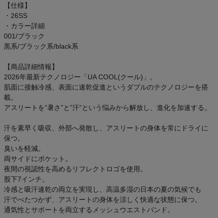
【仕様】
・26SS
・カラー詳細
001/ブラック
黒系/ブラック系/black系
【商品詳細情報】
2026年最新テクノロジー「UA COOL(クール)」。
肌面に接触冷感、表面に速乾促進というダブルのテクノロジーを搭
載。
アスリートを”暑さ”と”汗”という悩みから解放し、進化を加速する。
汗を素早く吸収、外部へ発散し、アスリートの身体を常にドライに
保つ。
臭いを軽減。
両サイドにポケット。
夜間の視認性を高めるリフレクトロゴを使用。
股下7インチ。
冷感と吸汗速乾の両立を実現し、高温多湿の日本の夏の気候でも
汗でべたつかず、アスリートの身体を涼しく快適な状態に保つ。
通気性とサポートを両立するメッシュウエストバンド。