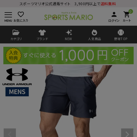
スポーツマリオ公式通販サイト 3,900円以上で
送料無料
0
favorite_border
person
shopping_cart
お気に入り
ログイン
カート
カテゴリ
ブランド
NEW
人気商品
野球TOP
ログイン
会員登録
ようこそ ゲスト 様