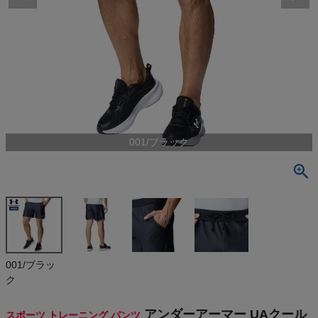
検索
商品が見つからない方はこちら
最近閲覧した商品
001/ブラック
アンダーアー
マー UAクー
ル プロ ショ
¥
6,490
ーツ UNDER
(税込)
ARMOUR UA
Cool Pro S
horts
On
001/ブラッ
ク
THE NORTH FACE
アンダーアーマー UAクール
スポーツ トレーニング パンツ