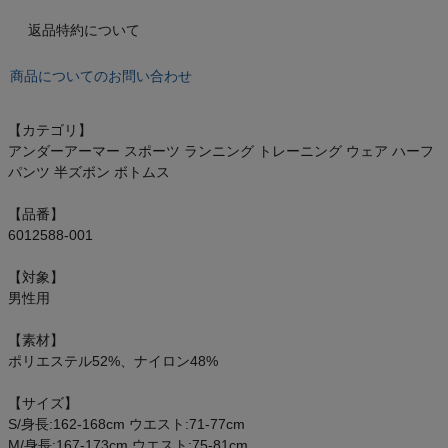
もっと見る
返品特約について
商品についてのお問い合わせ
インフィット INFIT
【カテゴリ】
アンダーアーマー スポーツ ランニング トレーニング ウェア ハーフ
サックス SAXX
パンツ 半ズボン ボトムス
オン On
【品番】
6012588-001
【対象】
男性用
スポーツマリオTOP
【素材】
ポリエステル52%、ナイロン48%
ベースボールマリオ（野球商品）
【サイズ】
お気に入り
S/身長:162-168cm ウエスト:71-77cm
M/身長:167-173cm ウエスト:75-81cm