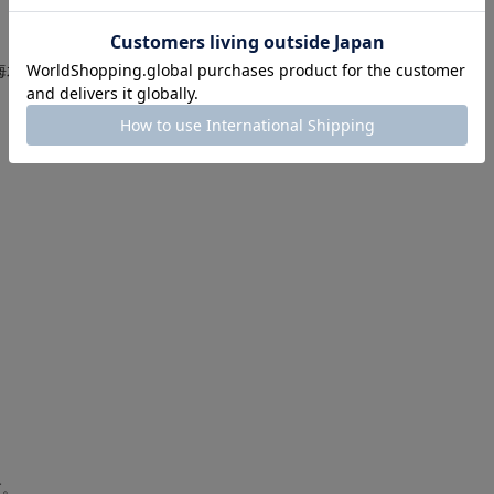
海水浴
す。