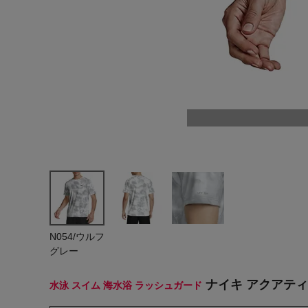
ヨガ
キャンプ・フェス
旅行
通学
ビジネス
生活雑貨
プレゼント
子育て
N054/ウルフ
全てのシーンを見る
グレー
ナイキ アクアティックオ
水泳 スイム 海水浴 ラッシュガード