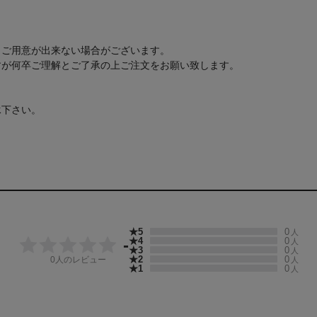
もご用意が出来ない場合がございます。
すが何卒ご理解とご了承の上ご注文をお願い致します。
承下さい。
★5
0
人
★4
0
-
人
★3
0
人
★2
0
0
人のレビュー
人
★1
0
人