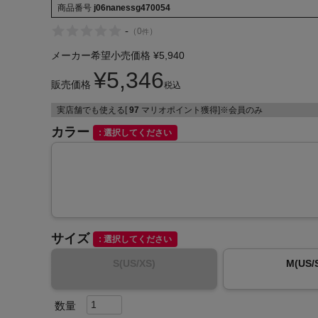
商品番号
j06nanessg470054
-
（
0
）
件
メーカー希望小売価格
¥
5,940
¥
5,346
販売価格
税込
インフィット INFIT
実店舗でも使える[
97
マリオポイント獲得]※会員のみ
サックス SAXX
カラー
選択してください
オン On
サイズ
選択してください
S(US/XS)
M(US/