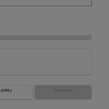
L(US/L)
2XL(US/XL)