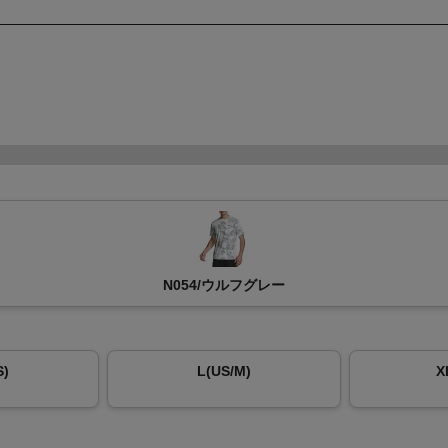
N054/ウルフグレー
S)
L(US/M)
X