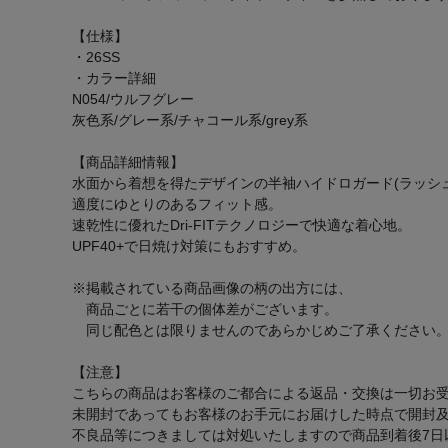
【仕様】
・26SS
・カラー詳細
N054/ウルフグレー
灰色系/グレー系/チャコール系/grey系
【商品詳細情報】
水面から着想を得たデザインの半袖ハイドロガード(ラッシ
適度にゆとりのあるフィット感。
速乾性に優れたDri-FITテクノロジーで快適な着心地。
UPF40+で日焼け対策にもおすすめ。
※掲載されている商品画像の柄の出方には、
商品ごとに若干の個体差がございます。
同じ配色とは限りませんのであらかじめご了承ください
【注意】
こちらの商品はお客様のご都合による返品・交換は一切お
未開封であってもお客様のお手元にお届けした時点で開封
不良品等につきましては対処いたしますので商品到着後7日