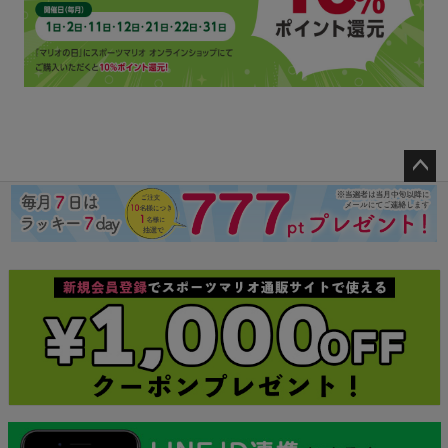
ペー
ジト
ップ
へ