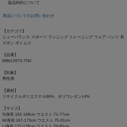
もっと見る
返品特約について
商品についてのお問い合わせ
【カテゴリ】
インフィット INFIT
ニューバランス スポーツ ランニング トレーニング ウェア パンツ 長
ズボン ボトムス
サックス SAXX
【品番】
オン On
MB61397S-TNV
【対象】
男性用
スポーツマリオTOP
【素材】
リサイクルポリエステル86%、ポリウレタン14%
ベースボールマリオ（野球商品）
【サイズ】
S/身長:162-168cm ウエスト:71-77cm
お気に入り
M/身長:167-173cm ウエスト:75-81cm
L/身長:172-178cm ウエスト:79-85cm