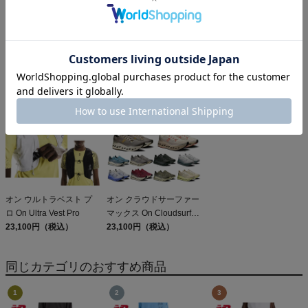
オン クラブT On Club T
エルドレッソ ボーンマン
オン クラウドモンスター
6,600円（税込）
スリーブレス
3 On Cloudmonster
ELDORESO Boneman
6,930円（税込）
24,200円（税込）
Sleeveless
オン ウルトラベスト プ
オン クラウドサーファー
ロ On Ultra Vest Pro
マックス On Cloudsurfer
23,100円（税込）
Max
23,100円（税込）
同じカテゴリのおすすめ商品