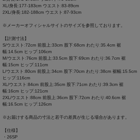
ご利用ガイド
XL/身長:177-183cm ウエスト:83-89cm
2XL/身長:182-188cm ウエスト:87-93cm
クーポン一覧
※メーカーオフィシャルサイトのサイズを参照しております。
商品レビュー
【計測寸法】
S/ウエスト:72cm 前股上:33cm 股下:68cm わたり:35.4cm 裾
幅:14.5cm ヒップ:106cm
プロテイン・サプリメントまとめ買い
M/ウエスト:76cm 前股上:33.5cm 股下:69cm わたり:36.7cm 裾
幅:15cm ヒップ:111cm
アウトレットセール
L/ウエスト:80cm 前股上:34cm 股下:70cm わたり:38cm 裾幅:15.5cm
ヒップ:116cm
XL/ウエスト:84cm 前股上:35cm 股下:71cm わたり:39.3cm 裾
スタッフコーディネート
幅:16cm ヒップ:121cm
2XL/ウエスト:88cm 前股上:36cm 股下:72cm わたり:40.6cm 裾
スタッフブログ
幅:16.5cm ヒップ:126cm
※お届けする商品の寸法と若干の差異が生じる場合があります。
【仕様】
・26SP