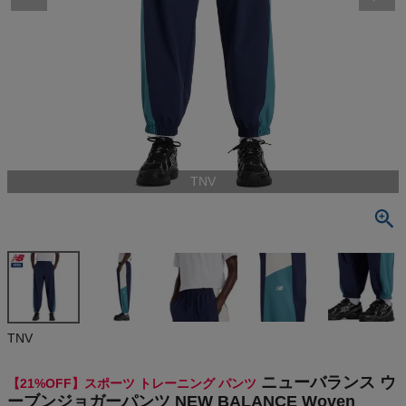
検索
商品が見つからない方はこちら
最近閲覧した商品
TNV
ニューバラン
ス ウーブン
ジョガーパン
¥
6,500
ツ NEW BAL
(税込)
ANCE Wove
n Jogger Pa
nts
On
TNV
THE NORTH FACE
ニューバランス ウ
【21%OFF】スポーツ トレーニング パンツ
ーブンジョガーパンツ NEW BALANCE Woven