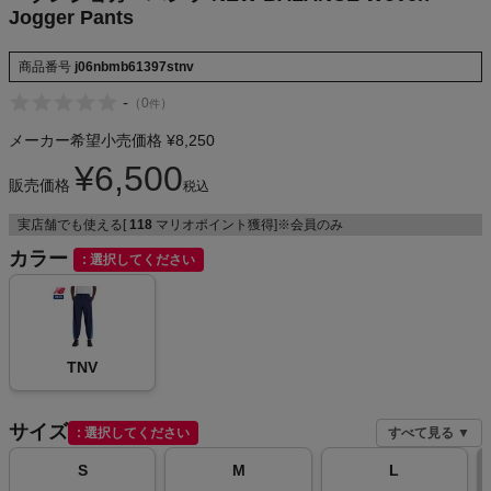
Jogger Pants
NIKE
商品番号
j06nbmb61397stnv
CHUMS
-
（
0
）
件
HOKA
メーカー希望小売価格
¥
8,250
¥
6,500
販売価格
もっと見る
税込
実店舗でも使える[
118
マリオポイント獲得]※会員のみ
カラー
選択してください
メンズカジュアルウェア
レディースカジュアルウェア
TNV
メンズスポーツウェア
サイズ
選択してください
すべて見る ▼
S
M
L
レディーススポーツウェア