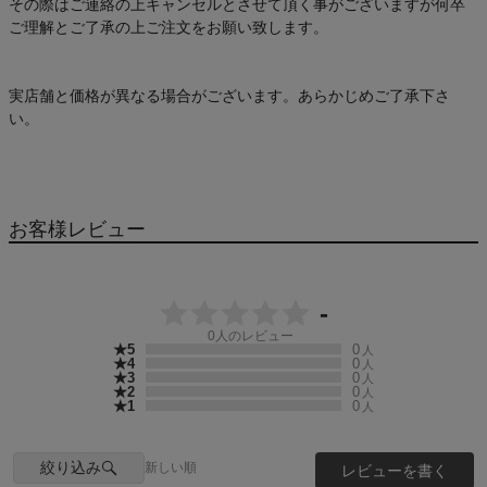
その際はご連絡の上キャンセルとさせて頂く事がございますが何卒
ご理解とご了承の上ご注文をお願い致します。
実店舗と価格が異なる場合がございます。あらかじめご了承下さ
い。
お客様レビュー
-
0
人のレビュー
★5
0
人
★4
0
人
★3
0
人
★2
0
人
★1
0
人
絞り込み
新しい順
レビューを書く