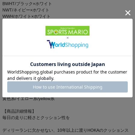
BWHT/ブラック×ホワイト
NWT/ネイビー×ホワイト
WWH/ホワイト×ホワイト
SGNN/セージ×ネオンフレーム
PTYG/プッティ×グラウト
STLLR/ステラーグレー
RNN/ロウリネン×ストーン
YDT/イエローゴールド
黒系/ブラック系/black系
白系/ホワイト系/アイボリー系/white系
青系/ブルー系/blue系
緑系/グリーン系/green系
ベージュ系/タン系/beige系
灰色系/グレー系/チャコール系/grey系
黄色系/イエロー系/yellow系
【商品詳細情報】
毎日の走りに軽さとクッション性を
ディリーランに欠かせない、10年以上に渡りHOKAのクッションス