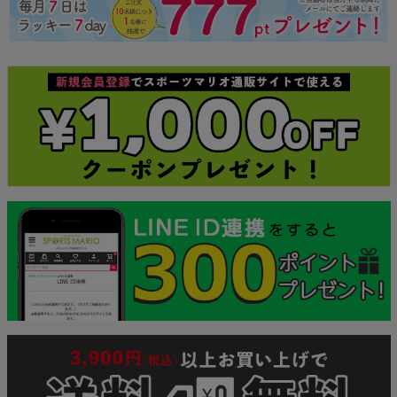
ジト
ップ
へ