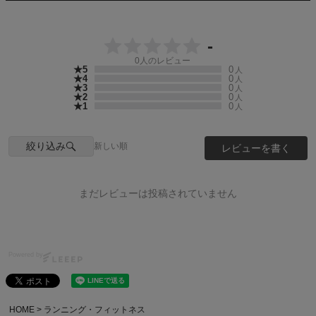
-
0
人のレビュー
★5
0
人
★4
0
人
★3
0
人
★2
0
人
★1
0
人
絞り込み
新しい順
レビューを書く
まだレビューは投稿されていません
Powered by
HOME
ランニング・フィットネス