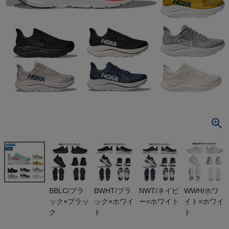
検索
商品が見つからない方はこちら
最近閲覧した商品
ホカ クリフト
ン ランニング
シューズ レ
¥
19,800
ギュラー幅 1
(税込)
0 HOKA CLI
FTON
On
BBLC/ブラ
BWHT/ブラ
NWT/ネイビ
WWH/ホワ
ック×ブラッ
ック×ホワイ
ー×ホワイト
イト×ホワイ
THE NORTH FACE
ク
ト
ト