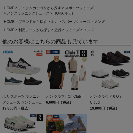
HOME
アイテムカテゴリから探す
スポーツシューズ
メンズランニングシューズ
HOKA(ホカ)
HOME
ブランドから探す
ホカ
スポーツシューズ
メンズ
HOME
利用シーンから探す
旅行
シューズ
メンズ
他のお客様はこちらの商品も見ています
ホカ スポーツ ランニン
オン クラブT On Club T
オン クラウド 6 On
グシューズ ランシュー
6,600円（税込）
Cloud
ウォーキング HOKA
19,800円（税込）
19,800円（税込）
Arahi 9