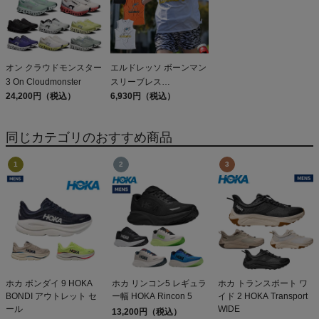
オン クラウドモンスター
エルドレッソ ボーンマン
3 On Cloudmonster
スリーブレス
24,200円（税込）
ELDORESO Boneman
6,930円（税込）
Sleeveless
同じカテゴリのおすすめ商品
ホカ ボンダイ 9 HOKA
ホカ リンコン5 レギュラ
ホカ トランスポート ワ
BONDI アウトレット セ
ー幅 HOKA Rincon 5
イド 2 HOKA Transport
ール
WIDE
13,200円（税込）