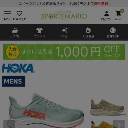
スポーツマリオ公式通販サイト 3,900円以上で
送料無料
0
favorite_border
person
shopping_cart
お気に入り
ログイン
カート
カテゴリ
ブランド
NEW
人気商品
野球TOP
ログイン
会員登録
ようこそ ゲスト 様