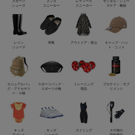
スポーツ
メンズ
レディース
サンダル・シュー
シューズ
スニーカー
スニーカー
ズケア・靴紐
レイン
革靴
アウトドア・登山
キャップ・ハッ
シューズ
ト・ニット
カジュアルバッ
スポーツバッグ・
トレーニング
プロテイン・サプ
グ・アクセサリ
スポーツ小物
用品
リメント
ー・小物
キッズ
キッズ
スイミング
その他の
アパレル
シューズ
競技用品