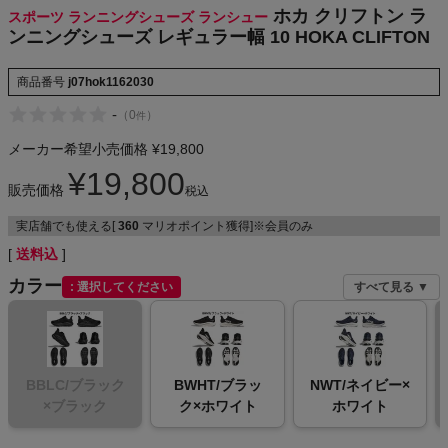
ホカ クリフトン ラ
スポーツ ランニングシューズ ランシュー
NIKE
ンニングシューズ レギュラー幅 10 HOKA CLIFTON
CHUMS
商品番号
j07hok1162030
-
（
0
）
件
HOKA
メーカー希望小売価格
¥
19,800
もっと見る
¥
19,800
販売価格
税込
実店舗でも使える[
360
マリオポイント獲得]※会員のみ
送料込
メンズカジュアルウェア
カラー
選択してください
すべて見る ▼
レディースカジュアルウェア
メンズスポーツウェア
BBLC/ブラック
BWHT/ブラッ
NWT/ネイビー×
×ブラック
ク×ホワイト
ホワイト
レディーススポーツウェア