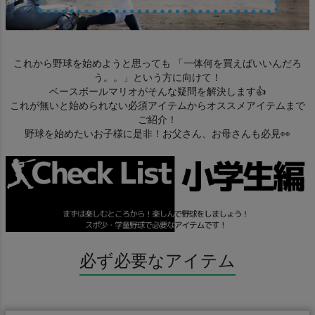
これから野球を始めようと思っても 「一体何を買えばいいんだろ
検索
う。。」という方に向けて！
ベースボールマリオがそんな疑問を解決します👍
商品が見つからない方はこちら
これが無いと始められない必須アイテムからオススメアイテムまで
ご紹介！
野球を始めたいお子様に是非！お父さん、お母さんも必見👀
MIZUNO
ZETT
Wilson
必ず必要なアイテム
Rawlings
JUNKEI-GLOVE