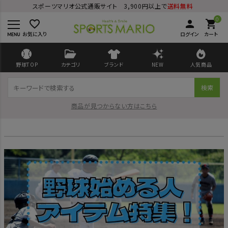
スポーツマリオ公式通販サイト 3,900円以上で
送料無料
0
favorite_border
person
shopping_cart
お気に入り
ログイン
カート
野球TOP
カテゴリ
ブランド
NEW
人気商品
検索
商品が見つからない方はこちら
ログイン
会員登録
ようこそ ゲスト 様