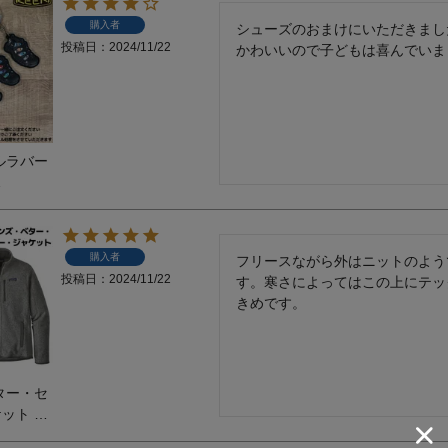
歩き タ
購入者
シューズのおまけにいただきまし
EN
投稿日
2024/11/22
かわいいので子どもは喜んでいま
 CNX
ルラバー
0周年記念
ム ノベ
ビナ マス
購入者
フリースながら外はニットのよう
ム アクセ
投稿日
2024/11/22
す。寒さによってはこの上にテッ
きめです。
ター・セ
ット ジ
ター フリ