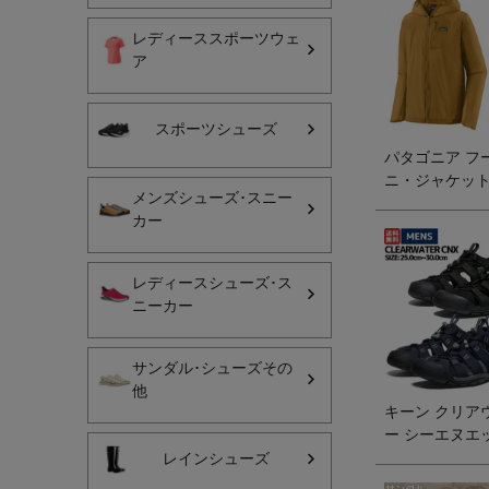
レディーススポーツウェ
レディーススポーツウェ
ア
スポーツシューズ
スポーツシューズ
メンズシューズ･スニー
パタゴニア フ
レディースシューズ･ス
ニ・ジャケッ
メンズシューズ･スニー
PATAGONIA M
カー
サンダル･シューズその
HOUDINI JKT
アウトドア 登山
レディースシューズ･ス
ニーカー
キャップ･ハット･ニット
全てのカテゴリを見る
サンダル･シューズその
他
キーン クリア
ー シーエヌエ
ンダル スニー
レインシューズ
トドア カジュ