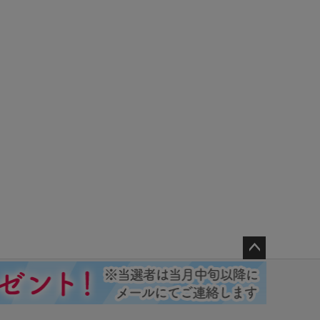
ペー
ジト
ップ
へ