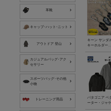
ンプ フェス 街
ヨガ
ウンユース KE
革靴
CLEARWATER
キャンプ・フェス
キャップ･ハット･ニット
旅行
通学
キーン サンダ
アウトドア 登山
キーホルダー
ビジネス
NEWPORT2
数量限定アイテ
生活雑貨
カジュアルバッグ･アク
ルティー カラ
セサリー
コット チャー
プレゼント
サリー
スポーツバッグ･その他
子育て
小物
全てのシーンを見る
パタゴニア ベ
トレーニング用品
ーター・ジャケ
ャケット セー