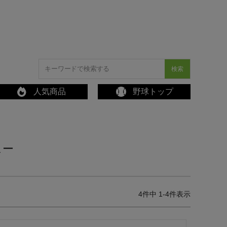
検索
人気商品
野球トップ
ュー
4
件中
1
-
4
件表示