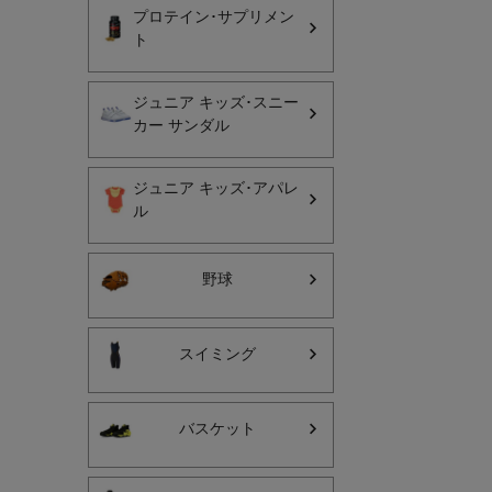
ース ニット M’
プロテイン･サプリメン
アル ウェア 
ト
PATAGONIA Be
Sweater Jacke
ジュニア キッズ･スニー
カー サンダル
インフィット INFIT
ジュニア キッズ･アパレ
サックス SAXX
ル
オン On
野球
スイミング
バスケット