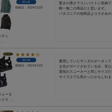
購入者
驚きの薄さでコンパクトに収納で
投稿日
2024/11/25
唯一無二の商品だと思います。

ア
カー
ーディ
ニーカー
ト
S
他
購入者
愛用していたサンダルがヘタって
投稿日
2024/11/22
ま先がガードされている分、安心
普段のスニーカーと同じサイズだ
サイズ上でも良かったかもしれま
ウォータ
ックス サ
カー アウ
アル キャ