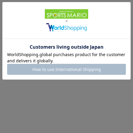
s カジュ
アウター
tter
t 25528