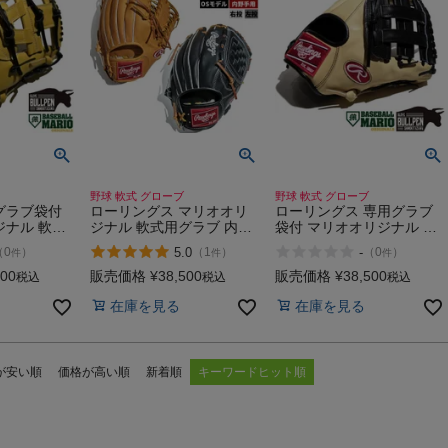
ア
カー
ニーカー
野球 軟式 グローブ
野球 軟式 グローブ
他
グラブ袋付
ローリングス マリオオリ
ローリングス 専用グラブ
ジナル 軟式
ジナル 軟式用グラブ 内野
袋付 マリオオリジナル 軟
用 DJNIM
用 メジャーリーグシリー
式用グラブ 内野用 ブラン
5.0
-
（
0
）
（
1
）
（
0
）
件
件
件
手モデル 一
ズ 一般 大人 メジャーリー
ドン・クロフォードモデル
軟式 グロー
ガーモデル MLB選手モデ
バットマンロゴあり 一般
500
販売価格
¥
38,500
販売価格
¥
38,500
税込
税込
税込
オリ 山田哲
ル バットマンロゴ 野球 グ
キャメル×ブラック 野球
在庫を見る
在庫を見る
OGND-
ローブ 軟式 内野手 MLB選
軟式 グローブ 内野手用
手 マリオリ Rawlings
BC型 マリオリ Rawlings
MOGNR
MOGNR-BC
が安い順
価格が高い順
新着順
キーワードヒット順