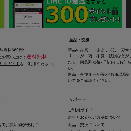
料
返品・交換
常送料660円~
商品の品質につきましては、万全
りますが、万一不良・破損などが
送料無料
以上お買い上げで
たら、商品到着後7日以内にお知
利用ガイド
をご利用ください。
い。
返品・交換ルール等の詳細は
返品
いて
をご確認ください。
ジ
サポート
ご利用ガイド
送料とお支払い方法について
D連携でお買い物が便利に
返品・交換について