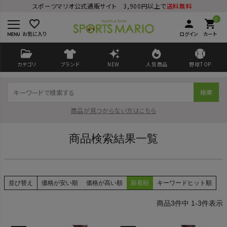
スポーツマリオ公式通販サイト 3,900円以上で
送料無料
0
favorite_border
person
shopping_cart
お気に入り
ログイン
カート
カテゴリ
ブランド
NEW
人気商品
野球TOP
検索
商品が見つからない方はこちら
商品検索結果一覧
ログイン
会員登録
並び替え
価格が安い順
価格が高い順
新着順
キーワードヒット順
ようこそ ゲスト 様
3
件中
1
-
3
件表示