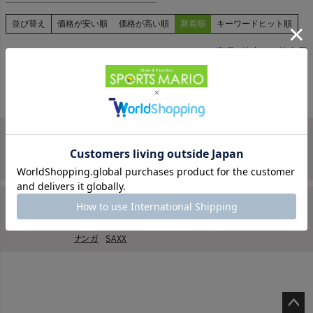
並び替え
価格が安い順
価格が高い順
新着順
キーワードヒット順
3
件中
1
-
3
件表示
ヨガ
キャンプ・フェス
検索
旅行
商品が見つからない方はこちら
通学
注目キーワード：
夏コーデ
パタゴニア
ザ・ノース・フェイス
水着
キーン
インフィット
ナイキ
ウーフォス
ホカ
チャムス
ビジネス
エルドレッソ
リュック
サンダル
On
アウトレット セール
ナンガ
SAXX
もっと見る