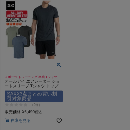
HOKA
もっと見る
メンズカジュアルウェア
レディースカジュアルウェア
スポーツ トレーニング 半袖 Tシャツ
オールデイ エアレーター ショ
メンズスポーツウェア
ートスリーブ Tシャツ トップス
半袖 スポーツ トレーニング サ
SAXX3点まとめ買い割
ックスアンダーウェアー ALL
引対象商品
レディーススポーツウェア
DAY AERATOR TEE SAXX
UNDERWEAR
-
（
0
）
件
販売価格
¥
6,490
税込
スポーツシューズ
在庫を見る
もっと見る