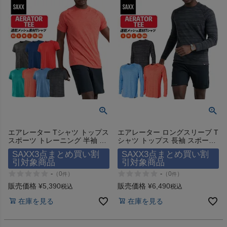
検索
商品が見つからない方はこちら
エアレーター Tシャツ トップス
エアレーター ロングスリーブ T
On
スポーツ トレーニング 半袖 サ
シャツ トップス 長袖 スポーツ
ックスアンダーウェアー
トレーニング サックスアンダー
SAXX3点まとめ買い割
SAXX3点まとめ買い割
AERATOR SS TEE SAXX
ウェアー AERATOR LS TEE
引対象商品
引対象商品
THE NORTH FACE
UNDERWEAR
SAXX UNDERWEAR
-
-
（
0
）
（
0
）
件
件
販売価格
¥
5,390
販売価格
¥
6,490
税込
税込
NIKE
在庫を見る
在庫を見る
CHUMS