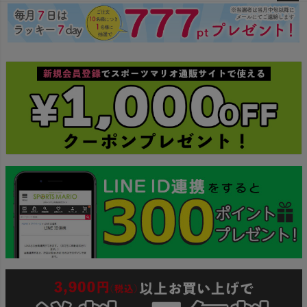
ペー
インフィット INFIT
ジト
ップ
サックス SAXX
へ
オン On
スポーツマリオTOP
ベースボールマリオ（野球商品）
お気に入り
ご利用ガイド
クーポン一覧