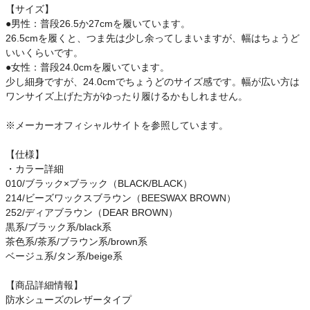
【サイズ】
ご利用ガイド
●男性：普段26.5か27cmを履いています。
26.5cmを履くと、つま先は少し余ってしまいますが、幅はちょうど
クーポン一覧
いいくらいです。
●女性：普段24.0cmを履いています。
商品レビュー
少し細身ですが、24.0cmでちょうどのサイズ感です。幅が広い方は
ワンサイズ上げた方がゆったり履けるかもしれません。
プロテイン・サプリメントまとめ買い
※メーカーオフィシャルサイトを参照しています。
アウトレットセール
【仕様】
・カラー詳細
010/ブラック×ブラック（BLACK/BLACK）
スタッフコーディネート
214/ビーズワックスブラウン（BEESWAX BROWN）
252/ディアブラウン（DEAR BROWN）
スタッフブログ
黒系/ブラック系/black系
茶色系/茶系/ブラウン系/brown系
ベージュ系/タン系/beige系
【商品詳細情報】
防水シューズのレザータイプ