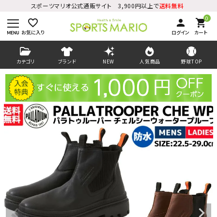
スポーツマリオ公式通販サイト 3,900円以上で
送料無料
0
favorite_border
person
shopping_cart
お気に入り
ログイン
カート
カテゴリ
ブランド
NEW
人気商品
野球TOP
ログイン
会員登録
ようこそ ゲスト 様