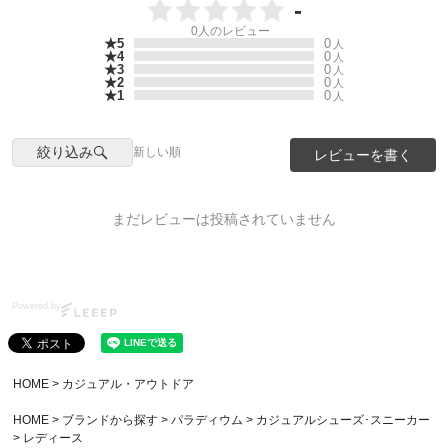
-
0
人のレビュー
★5
0
人
★4
0
人
★3
0
人
★2
0
人
★1
0
人
絞り込み
新しい順
レビューを書く
まだレビューは投稿されていません
Powered by
HOME
カジュアル・アウトドア
HOME
ブランドから探す
パラディウム
カジュアルシューズ･スニーカー
レディース