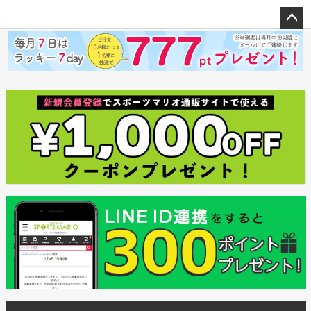
ペー
ジト
ップ
へ