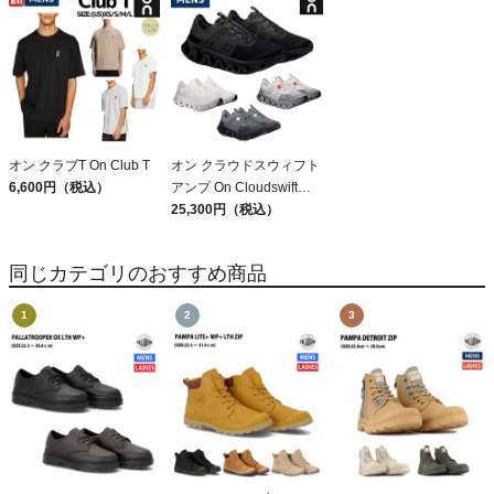
Capilene Cool Daily
Shirt
オン クラブT On Club T
オン クラウドスウィフト
6,600円（税込）
アンプ On Cloudswift
Amp
25,300円（税込）
同じカテゴリのおすすめ商品