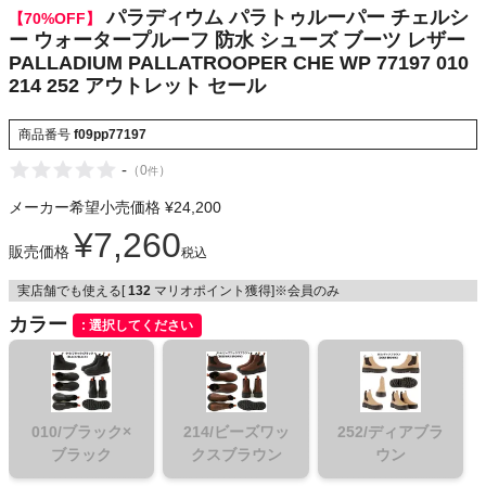
252 アウトレ
パラディウム パラトゥルーパー チェルシ
【70%OFF】
NIKE
ット セール
ー ウォータープルーフ 防水 シューズ ブーツ レザー
PALLADIUM PALLATROOPER CHE WP 77197 010
CHUMS
214 252 アウトレット セール
HOKA
商品番号
f09pp77197
-
（
0
）
件
もっと見る
メーカー希望小売価格
¥
24,200
¥
7,260
販売価格
税込
実店舗でも使える[
132
マリオポイント獲得]※会員のみ
メンズカジュアルウェア
カラー
選択してください
レディースカジュアルウェア
メンズスポーツウェア
010/ブラック×
214/ビーズワッ
252/ディアブラ
ブラック
クスブラウン
ウン
レディーススポーツウェア