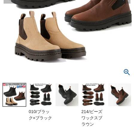
検索
商品が見つからない方はこちら
最近閲覧した商品
パラディウム
パラトゥルー
パー チェル
¥
7,260
シー ウォータ
(税込)
ープルーフ
防水 シュー
ズ ブーツ レ
ザー PALLA
On
010/ブラッ
214/ビーズ
DIUM PALLA
ク×ブラック
ワックスブ
TROOPER C
HE WP 771
THE NORTH FACE
ラウン
97 010 214