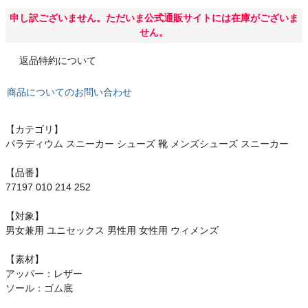
もっと見る
申し訳ございません。ただいま公式通販サイトには在庫がございま
せん。
返品特約について
インフィット INFIT
商品についてのお問い合わせ
サックス SAXX
【カテゴリ】
パラディウム スニーカー シューズ 靴 メンズシューズ スニーカー
オン On
【品番】
77197 010 214 252
スポーツマリオTOP
【対象】
男女兼用 ユニセックス 男性用 女性用 ウィメンズ
ベースボールマリオ（野球商品）
【素材】
アッパー：レザー
お気に入り
ソール：ゴム底