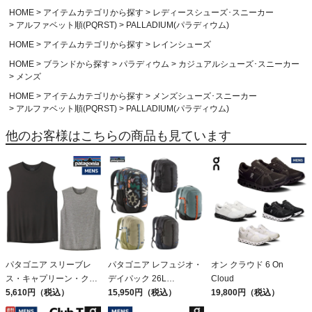
HOME
アイテムカテゴリから探す
レディースシューズ･スニーカー
アルファベット順(PQRST)
PALLADIUM(パラディウム)
HOME
アイテムカテゴリから探す
レインシューズ
HOME
ブランドから探す
パラディウム
カジュアルシューズ･スニーカー
メンズ
HOME
アイテムカテゴリから探す
メンズシューズ･スニーカー
アルファベット順(PQRST)
PALLADIUM(パラディウム)
他のお客様はこちらの商品も見ています
パタゴニア スリーブレ
パタゴニア レフュジオ・
オン クラウド 6 On
ス・キャプリーン・クー
デイパック 26L
Cloud
ル・デイリー・シャツ
5,610円（税込）
PATAGONIA REFUGIO
15,950円（税込）
19,800円（税込）
Patagonia Sleeveless
DAY PACK 47914