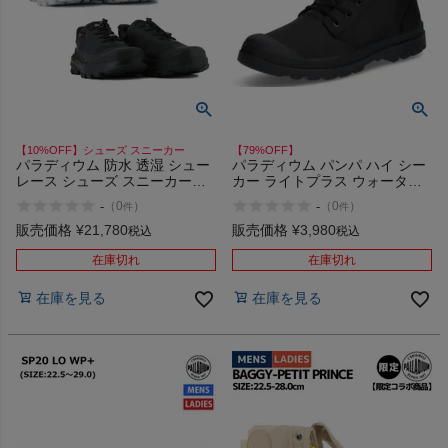
【10%OFF】シューズ スニーカー
【79%OFF】
パラディウム 防水 透湿 シュー
パラディウム パンパ ハイ シー
レース シューズ スニーカー
カー ライトプラス ウォーター
PALLADIUM PALLARIDER LO
プルーフプラス PALLADIUM
-
-
（
0
）
（
0
）
件
件
TX WPA 79538 008 116
PAMPA HI SEEKER LITE+ WP+
アウトレット セール
販売価格
¥
21,780
販売価格
¥
3,980
税込
税込
在庫切れ
在庫切れ
在庫を見る
在庫を見る