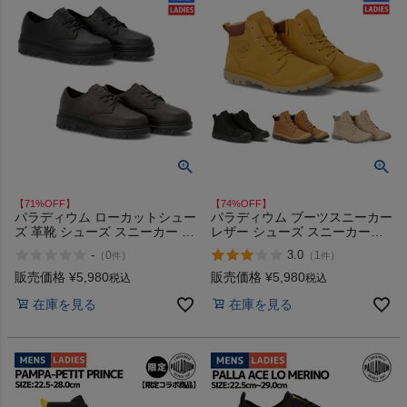
【71%OFF】
【74%OFF】
パラディウム ローカットシュー
パラディウム ブーツスニーカー
ズ 革靴 シューズ スニーカー レ
レザー シューズ スニーカー
ザーシューズ PALLADIUM
PALLADIUM PAMPA LITE+
-
3.0
（
0
）
（
1
）
件
件
PALLATROOPER OX LTH WP+
WP+ LTH ZIP 79027 アウトレ
78726 アウトレット セール
ット セール
販売価格
¥
5,980
販売価格
¥
5,980
税込
税込
在庫を見る
在庫を見る