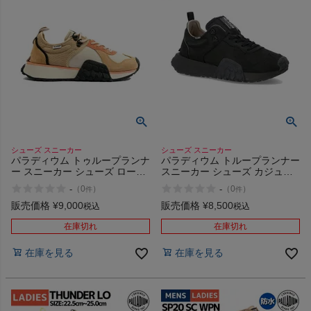
シューズ スニーカー
シューズ スニーカー
パラディウム トゥループランナ
パラディウム トループランナー
ー スニーカー シューズ ローカ
スニーカー シューズ カジュア
ット カジュアル アウトドア
ル PALLADIUM TROOP
-
-
（
0
）
（
0
）
件
件
PALLADIUM TROOP RUNNER
RUNNER NBK 77996 アウトレ
77330 アウトレット セール
ット セール
販売価格
¥
9,000
販売価格
¥
8,500
税込
税込
在庫切れ
在庫切れ
在庫を見る
在庫を見る