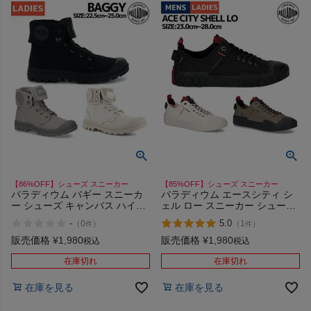
【86%OFF】シューズ スニーカー
【85%OFF】シューズ スニーカー
パラディウム バギー スニーカ
パラディウム エースシティ シ
ー シューズ キャンバス ハイカ
ェル ロー スニーカー シューズ
ット カジュアル PALLADIUM
ローカット カジュアル
-
5.0
（
0
）
（
1
）
件
件
BAGGY 92353 アウトレット セ
PALLADIUM ACE CITY SHELL
ール
LO 79132 アウトレット セール
販売価格
¥
1,980
販売価格
¥
1,980
税込
税込
在庫切れ
在庫切れ
在庫を見る
在庫を見る