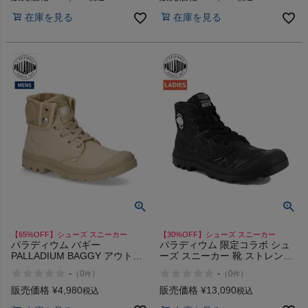
在庫を見る
在庫を見る
ヨガ
キャンプ・フェス
旅行
通学
ビジネス
【65%OFF】シューズ スニーカー
【30%OFF】シューズ スニーカー
パラディウム バギー
パラディウム 限定コラボ シュ
もっと見る
PALLADIUM BAGGY アウトレ
ーズ スニーカー 靴 ストレンジ
ット セール
ャーシングス PALLADIUM
-
-
（
0
）
（
0
）
件
件
Stranger Things PAMPA HI
TUNNELS 94626 アウトレット
販売価格
¥
4,980
販売価格
¥
13,090
税込
税込
セール