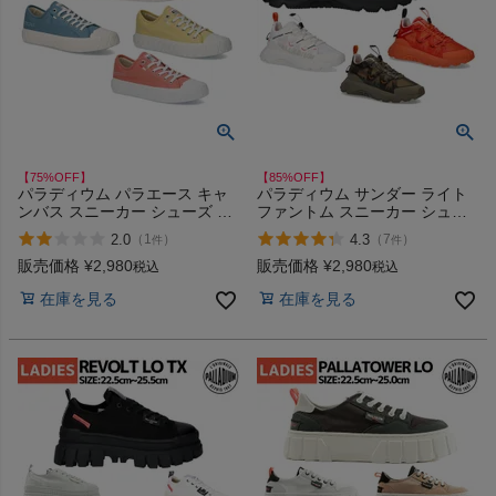
【75%OFF】
【85%OFF】
パラディウム パラエース キャ
パラディウム サンダー ライト
ンバス スニーカー シューズ 厚
ファントム スニーカー シュー
底 厚底スニーカーローカット
ズ ローカット アウトドア キャ
2.0
4.3
（
1
）
（
7
）
件
件
カジュアル PALLADIUM PALLA
ンプ カジュアル PALLADIUM
ACE CVS 77014 アウトレット
THUNDER LITE PHANTOM
販売価格
¥
2,980
販売価格
¥
2,980
税込
税込
セール
09106 アウトレット セール
在庫を見る
在庫を見る