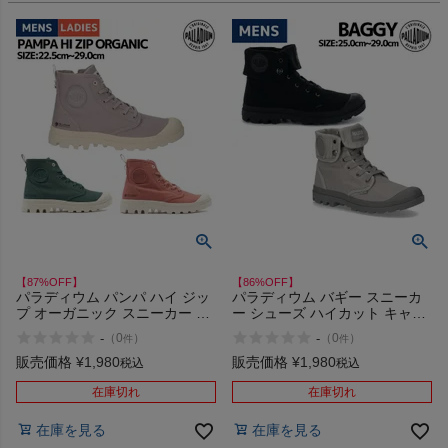
【87%OFF】
【86%OFF】
パラディウム パンパ ハイ ジッ
パラディウム バギー スニーカ
プ オーガニック スニーカー シ
ー シューズ ハイカット キャン
ューズ ハイカット カジュアル
バス カジュアル PALLADIUM
-
-
（
0
）
（
0
）
件
件
PALLADIUM PAMPA HI ZIP
BAGGY 02353 アウトレット セ
ORGANIC 79101 アウトレット
ール
販売価格
¥
1,980
販売価格
¥
1,980
税込
税込
セール
在庫切れ
在庫切れ
在庫を見る
在庫を見る