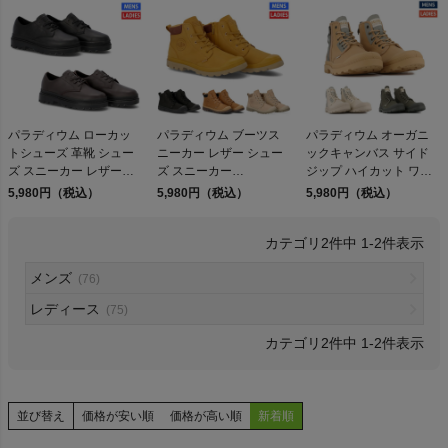
検索
パラディウム ローカッ
パラディウム ブーツス
パラディウム オーガニ
トシューズ 革靴 シュー
ニーカー レザー シュー
ックキャンバス サイド
商品が見つからない方はこちら
ズ スニーカー レザーシ
ズ スニーカー
ジップ ハイカット ワー
ューズ PALLADIUM
PALLADIUM PAMPA
クブーツ シューズ スニ
5,980円（税込）
5,980円（税込）
5,980円（税込）
PALLATROOPER OX
LITE+ WP+ LTH ZIP
ーカー PALLADIUM
LTH WP+ 78726 アウト
79027 アウトレット セ
PAMPA DETROIT ZIP
2
件中
1
-
2
件表示
レット セール
ール
79500 209 210 325 アウ
トレット セール
On
メンズ
(76)
レディース
(75)
THE NORTH FACE
2
件中
1
-
2
件表示
NIKE
並び替え
価格が安い順
価格が高い順
新着順
CHUMS