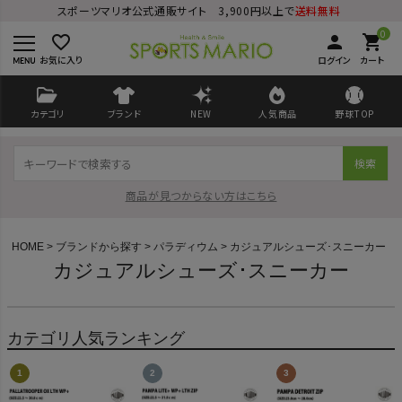
スポーツマリオ公式通販サイト 3,900円以上で
送料無料
0
favorite_border
person
shopping_cart
お気に入り
ログイン
カート
カテゴリ
ブランド
NEW
人気商品
野球TOP
検索
商品が見つからない方はこちら
HOME
ブランドから探す
パラディウム
カジュアルシューズ･スニーカー
カジュアルシューズ･スニーカー
ログイン
会員登録
カテゴリ人気ランキング
ようこそ ゲスト 様