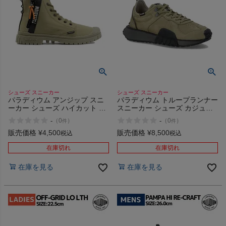
シューズ スニーカー
シューズ スニーカー
パラディウム アンジップ スニ
パラディウム トループランナー
ーカー シューズ ハイカット カ
スニーカー シューズ カジュア
ジュアル PALLADIUM
ル PALLADIUM TROOP
-
-
（
0
）
（
0
）
件
件
UNZIPPED 78883 アウトレッ
RUNNER NBK 77996 アウトレ
ト セール
ット セール
販売価格
¥
4,500
販売価格
¥
8,500
税込
税込
在庫切れ
在庫切れ
在庫を見る
在庫を見る