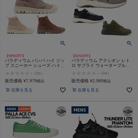
【59%OFF】
【81%OFF】
パラディウム パンパ ハイ ジッ
パラディウム アクシオン レト
プ スニーカー シューズ ハイカ
ロ サプライ ウォータープルー
ット カジュアル PALLADIUM
フ スニーカー シューズ 防水 ロ
-
-
（
0
）
（
0
）
件
件
PAMPA HI ZIP WL 95982 アウ
ーカット カジュアル
トレット セール
PALLADIUM AX_EON RETRO
販売価格
¥
7,979
販売価格
¥
2,980
税込
税込
SPLY WP+ 96977 アウトレット
在庫を見る
在庫を見る
セール