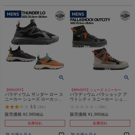
【83%OFF】
【88%OFF】シューズ スニーカー
パラディウム サンダー ロー ス
パラディウム パラショック ア
ニーカー シューズ ローカット
ウトシティ スニーカー シュー
カジュアル アウトドア キャン
ズ 厚底スニーカー 厚底 ハイカ
3.3
-
（
4
）
（
0
）
件
件
プ PALLADIUM THUNDER LO
ット ハイカットスニーカー カ
08851 アウトレット セール
ジュアル PALLADIUM
販売価格
¥
2,980
販売価格
¥
1,980
税込
税込
PALLASHOCK OUTCITY
08877 アウトレット セール
在庫切れ
在庫切れ
在庫を見る
在庫を見る