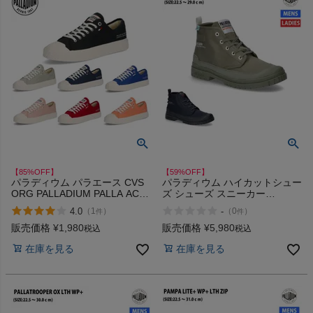
【85%OFF】
【59%OFF】
パラディウム パラエース CVS
パラディウム ハイカットシュー
ORG PALLADIUM PALLA ACE
ズ シューズ スニーカー
アウトレット セール
PALLADIUM HI WP+ 79146
4.0
-
（
1
）
（
0
）
件
件
339 410 アウトレット セール
販売価格
¥
1,980
販売価格
¥
5,980
税込
税込
在庫を見る
在庫を見る