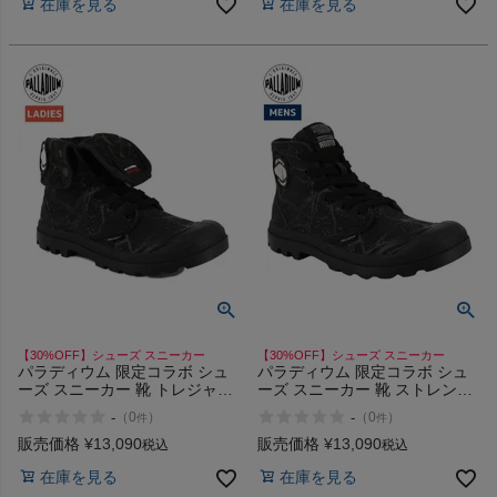
在庫を見る
在庫を見る
インフィット INFIT
サックス SAXX
オン On
スポーツマリオTOP
ベースボールマリオ（野球商品）
お気に入り
【30%OFF】シューズ スニーカー
【30%OFF】シューズ スニーカー
パラディウム 限定コラボ シュ
パラディウム 限定コラボ シュ
ーズ スニーカー 靴 トレジャー
ーズ スニーカー 靴 ストレンジ
シングス PALLADIUM Stranger
ャーシングス PALLADIUM
ご利用ガイド
-
-
（
0
）
（
0
）
件
件
Things BAGGY HOPPER
Stranger Things PAMPA HI
TUNNELS 94625 アウトレット
TUNNELS 04626 アウトレット
販売価格
¥
13,090
販売価格
¥
13,090
税込
税込
セール
セール
クーポン一覧
在庫を見る
在庫を見る