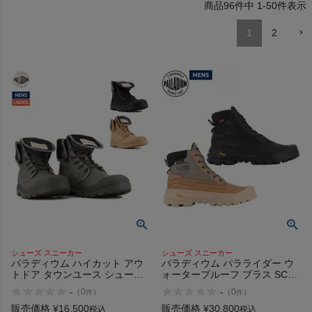
96
件中
1
-
50
件表示
HOKA
1
2
もっと見る
メンズカジュアルウェア
レディースカジュアルウェア
メンズスポーツウェア
レディーススポーツウェア
シューズ スニーカー
シューズ スニーカー
パラディウム ハイカット アウ
パラディウム パラライダー ウ
スポーツシューズ
トドア タウンユース シューズ
ォータープルーフ プラス SC
スニーカー PALLADIUM
PALLADIUM PALLARIDER
-
-
（
0
）
（
0
）
件
件
BAGGY MICHIGAN 79497 008
WP+ 09541 008 287
209 325
もっと見る
販売価格
¥
16,500
販売価格
¥
30,800
税込
税込