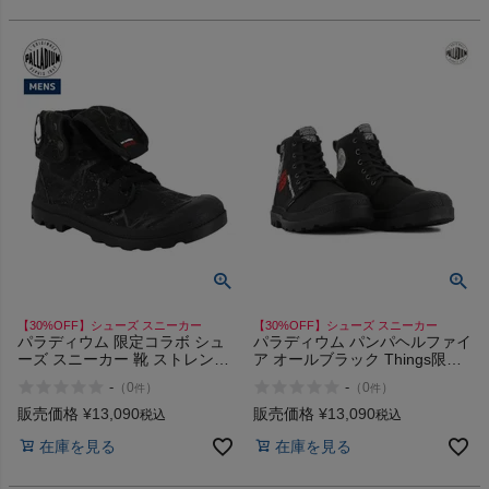
商品レビュー
プロテイン・サプリメントまとめ買い
アウトレットセール
スタッフコーディネート
スタッフブログ
【30%OFF】シューズ スニーカー
【30%OFF】シューズ スニーカー
パラディウム 限定コラボ シュ
パラディウム パンパヘルファイ
ーズ スニーカー 靴 ストレンジ
ア オールブラック Things限定
ャーシングス PALLADIUM
コラボ商品 ハイカット アウト
-
-
（
0
）
（
0
）
件
件
Stranger Things BAGGY
ドア タウンユース シューズ ス
HOPPER TUNNELS 04625 ア
ニーカー PALLADIUM PAMPA
販売価格
¥
13,090
販売価格
¥
13,090
税込
税込
ウトレット セール
HELLFIRE Stranger アウトレッ
在庫を見る
在庫を見る
ト セール