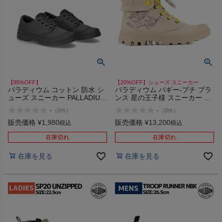
【85%OFF】
【20%OFF】シューズ スニーカー
パラディウム コットン 防水 シ
パラディウム バギー-プチ プラ
ューズ スニーカー PALLADIUM
ンス 星の王子様 スニーカー シ
LO WP+ アウトレット セール
ューズ ハイカットスニーカー
-
-
（
0
）
（
0
）
件
件
ハイカット カジュアル 限定 コ
ラボ 星の王子さま 絵本 童話 メ
販売価格
¥
1,980
販売価格
¥
13,200
税込
税込
ルヘン PALLADIUM BAGGY-
PETIT PRINCE 74448
在庫切れ
在庫切れ
在庫を見る
在庫を見る