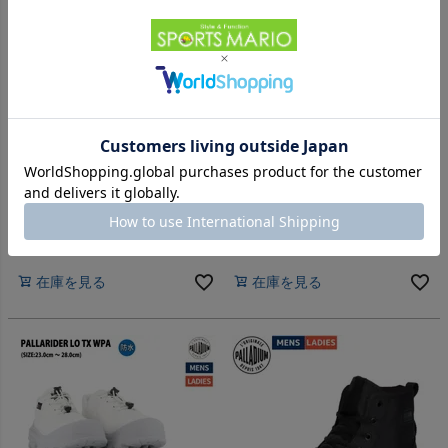
【10%OFF】シューズ スニーカー
【10%OFF】シューズ スニーカー
パラディウム オフバウンド イ
パラディウム ブーツ 靴 紐靴 シ
ンフレイト ハイカット アウト
ューズ スニーカー PALLADIUM
ドア タウンユース シューズ ス
PALLASQUAD ZIP TX 99532
-
-
（
0
）
（
0
）
件
件
ニーカー ブーツ 紐靴
008 325
PALLADIUM OFFBOUND
販売価格
¥
19,800
販売価格
¥
17,820
税込
税込
INFLATED 79536 008 325 651
在庫切れ
在庫切れ
在庫を見る
在庫を見る