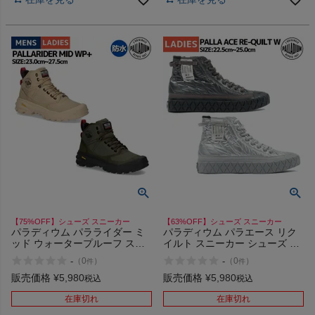
【75%OFF】シューズ スニーカー
【63%OFF】シューズ スニーカー
パラディウム パラライダー ミ
パラディウム パラエース リク
ッド ウォータープルーフ スニ
イルト スニーカー シューズ 厚
ーカー シューズ 防水 厚底スニ
底 厚底スニーカー ハイカット
-
-
（
0
）
（
0
）
件
件
ーカー 厚底 ビブラム カジュア
キルト キルティング カジュア
ル PALLADIUM PALLARIDER
ル PALLADIUM PALLA ACE
販売価格
¥
5,980
販売価格
¥
5,980
税込
税込
MID WP+ Vibram 79108 アウト
RE-QUILT W 94325 アウトレッ
レット セール
ト セール
在庫切れ
在庫切れ