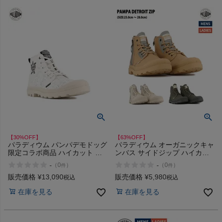
【30%OFF】
【63%OFF】
パラディウム パンパデモドッグ
パラディウム オーガニックキャ
限定コラボ商品 ハイカット ア
ンバス サイドジップ ハイカッ
ウトドア タウンユース シュー
ト ワークブーツ シューズ スニ
-
-
（
0
）
（
0
）
件
件
ズ スニーカー ブーツ 紐靴
ーカー PALLADIUM PAMPA
PALLADIUM PAMPA
DETROIT ZIP 79500 209 210
販売価格
¥
13,090
販売価格
¥
5,980
税込
税込
DEMODOG Stranger Things ア
325 アウトレット セール
在庫を見る
在庫を見る
ウトレット セール