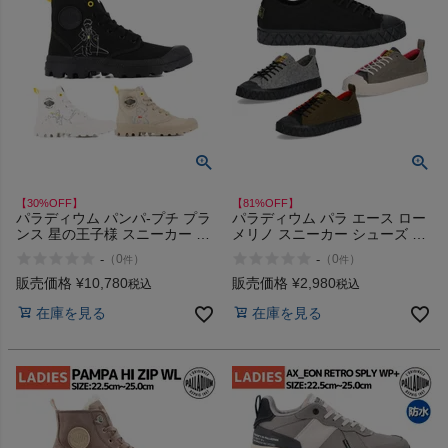
【30%OFF】
【81%OFF】
パラディウム パンパ-プチ プラ
パラディウム パラ エース ロー
ンス 星の王子様 スニーカー シ
メリノ スニーカー シューズ 厚
ューズ ハイカットスニーカー
底 厚底スニーカー ローカット
-
-
（
0
）
（
0
）
件
件
ハイカット カジュアル 限定 コ
メリノウール カジュアル
ラボ 星の王子さま 絵本 童話 メ
PALLADIUM PALLA ACE LO
販売価格
¥
10,780
販売価格
¥
2,980
税込
税込
ルヘン PALLADIUM PAMPA-
MERINO 74322 アウトレット
在庫を見る
在庫を見る
PETIT PRINCE 74449 アウトレ
セール
ット セール