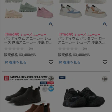
【78%OFF】シューズ スニーカー
【77%OFF】シューズ スニーカー
パラディウム スニーカー シュ
パラディウム パラタワー ロー
ーズ 厚底スニーカー 厚底 ロー
スニーカー シューズ 厚底スニ
カット カジュアル PALLADIUM
ーカー 厚底 ローカット カジュ
-
-
（
0
）
（
0
）
件
件
REVOLT LO TX 97243 アウト
アル PALLADIUM
レット セール
PALLATOWER LO 98574 アウ
販売価格
¥
3,480
販売価格
¥
3,480
税込
税込
トレット セール
在庫を見る
在庫を見る