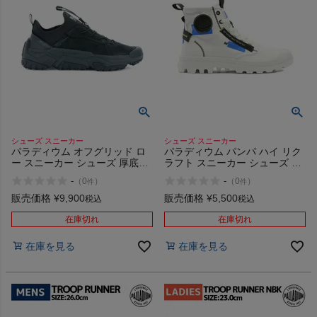
シューズ スニーカー
シューズ スニーカー
パラディウム オフグリッド ロ
パラディウム パンパ ハイ リク
ー スニーカー シューズ 厚底ス
ラフト スニーカー シューズ ハ
ニーカー 厚底 ローカット カジ
イカット カジュアル
-
-
（
0
）
（
0
）
件
件
ュアル PALLADIUM OFF-GRID
PALLADIUM PAMPA HI RE-
LO LTH 77170 アウトレット セ
CRAFT 77220 アウトレット セ
販売価格
¥
9,900
販売価格
¥
5,500
税込
税込
ール
ール
在庫切れ
在庫切れ
在庫を見る
在庫を見る