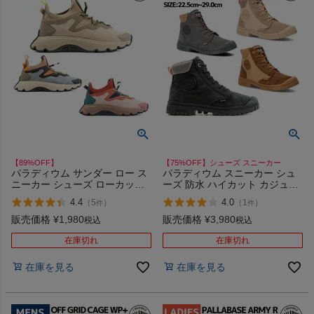
【89%OFF】
【75%OFF】シューズ スニーカー
パラディウム サンダー ロー ス
パラディウム スニーカー シュ
ニーカー シューズ ローカット
ーズ 防水 ハイカット カジュア
カジュアル アウトドア キャン
ル PALLADIUM SC WPN 78852
4.4
4.0
（
5
）
（
1
）
件
件
プ PALLADIUM THUNDER LO
アウトレット セール
98851 アウトレット セール
販売価格
¥
1,980
販売価格
¥
3,980
税込
税込
在庫切れ
在庫切れ
在庫を見る
在庫を見る