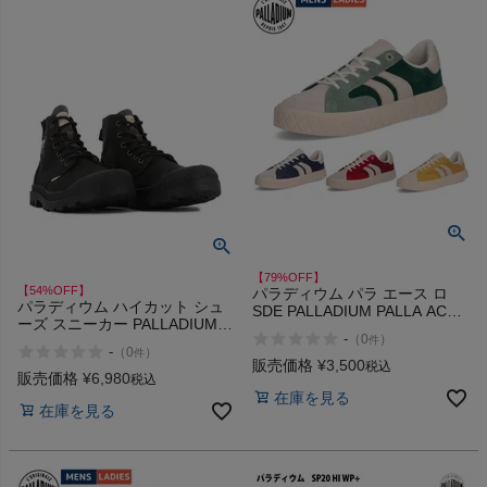
【79%OFF】
【54%OFF】
パラディウム パラ エース ロ
パラディウム ハイカット シュ
SDE PALLADIUM PALLA ACE
ーズ スニーカー PALLADIUM
LO アウトレット セール
-
（
0
）
PAMPA MICHIGAN アウトレッ
件
-
（
0
）
件
ト セール
販売価格
¥
3,500
税込
販売価格
¥
6,980
税込
在庫を見る
在庫を見る