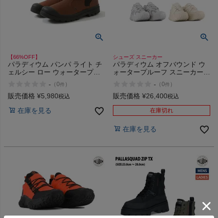
【66%OFF】
シューズ スニーカー
パラディウム パンパ ライト チ
パラディウム オフバウンド ウ
ェルシー ロー ウォータープル
ォータープルーフ スニーカー
ーフ 防水 シューズ サイドゴア
防水 厚底 シューズ
-
-
（
0
）
（
0
）
件
件
ブーツ レザー PALLADIUM
PALLADIUM OFFBOUND
PAMPA LITE+ CHELSEA LO
FLAME WP+ 79537
販売価格
¥
5,980
販売価格
¥
26,400
税込
税込
WP 76979 001 214 アウトレッ
在庫を見る
ト セール
在庫切れ
在庫を見る