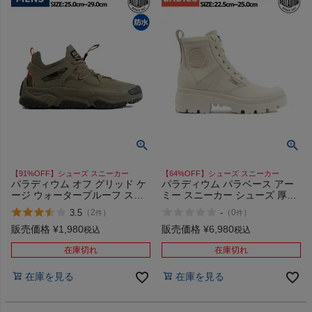
【91%OFF】シューズ スニーカー
【64%OFF】シューズ スニーカー
パラディウム オフ グリッド ケ
パラディウム パラベース アー
ージ ウォータープルーフ スニ
ミー スニーカー シューズ 厚底
ーカー シューズ 防水 ローカッ
スニーカー 厚底 ハイカット カ
3.5
-
（
2
）
（
0
）
件
件
ト カジュアル アウトドア
ジュアル PALLADIUM
PALLADIUM OFF GRID CAGE
PALLABASE ARMY R 98865 ア
販売価格
¥
1,980
販売価格
¥
6,980
税込
税込
WP+ 08847 アウトレット セー
ウトレット セール
ル
在庫切れ
在庫切れ
在庫を見る
在庫を見る