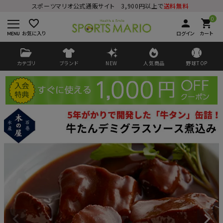
スポーツマリオ公式通販サイト 3,900円以上で
送料無料
0
favorite_border
person
shopping_cart
お気に入り
ログイン
カート
カテゴリ
ブランド
NEW
人気商品
野球TOP
ログイン
会員登録
ようこそ ゲスト 様