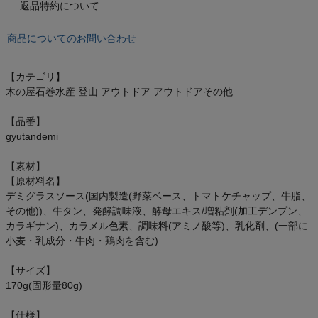
返品特約について
オン On
商品についてのお問い合わせ
スポーツマリオTOP
【カテゴリ】
木の屋石巻水産 登山 アウトドア アウトドアその他
ベースボールマリオ（野球商品）
【品番】
gyutandemi
お気に入り
【素材】
【原材料名】
ご利用ガイド
デミグラスソース(国内製造(野菜ベース、トマトケチャップ、牛脂、
その他))、牛タン、発酵調味液、酵母エキス/増粘剤(加工デンプン、
クーポン一覧
カラギナン)、カラメル色素、調味料(アミノ酸等)、乳化剤、(一部に
小麦・乳成分・牛肉・鶏肉を含む)
商品レビュー
【サイズ】
170g(固形量80g)
プロテイン・サプリメントまとめ買い
【仕様】