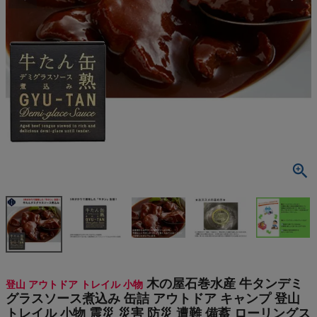
検索
商品が見つからない方はこちら
On
THE NORTH FACE
NIKE
CHUMS
HOKA
木の屋石巻水産 牛タンデミ
登山 アウトドア トレイル 小物
もっと見る
グラスソース煮込み 缶詰 アウトドア キャンプ 登山
トレイル 小物 震災 災害 防災 遭難 備蓄 ローリングス