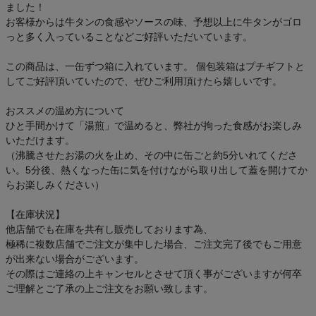
ました！
お客様からは牛タンの食感やソースの味、予想以上に牛タンがゴロ
っと多く入っていることなどご好評いただいています。
この商品は、一缶ずつ箱に入れています。 個包装箱はプチギフトと
してご好評頂いていたので、ぜひご利用頂けたら嬉しいです。
おススメの温め方について
ひと手間かけて「湯煎」で温めると、弊社が拘った食感がお楽しみ
いただけます。
（沸騰させたお湯の火を止め、その中に缶ごと約5分いれてくださ
い。5分後、熱くなった缶に気を付けながら取り出して蓋を開けてか
らお楽しみください）
【在庫状況】
他店舗でも在庫を共有し販売しております為、
極稀に複数店舗でご注文が集中した場合、ご注文完了後でもご用意
が出来ない場合がございます。
その際はご連絡の上キャンセルとさせて頂く事がございますが何卒
ご理解とご了承の上ご注文をお願い致します。