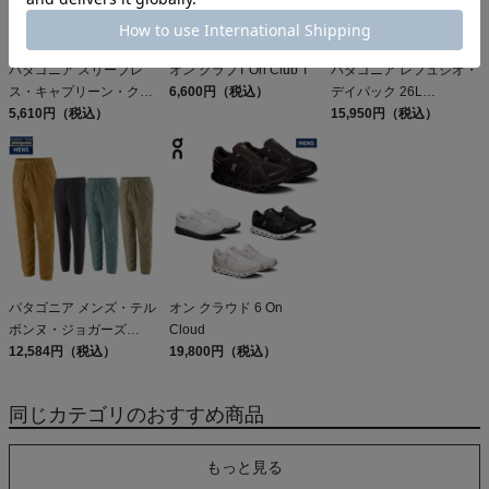
パタゴニア スリーブレ
オン クラブT On Club T
パタゴニア レフュジオ・
ス・キャプリーン・クー
6,600円（税込）
デイパック 26L
ル・デイリー・シャツ
5,610円（税込）
PATAGONIA REFUGIO
15,950円（税込）
Patagonia Sleeveless
DAY PACK 47914
Capilene Cool Daily
Shirt
パタゴニア メンズ・テル
オン クラウド 6 On
ボンヌ・ジョガーズ
Cloud
PATAGONIA MS
12,584円（税込）
19,800円（税込）
TERREBONNE
JOGGERS
同じカテゴリのおすすめ商品
もっと見る