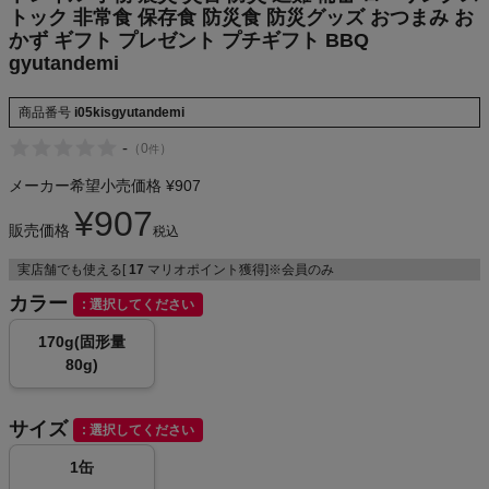
トック 非常食 保存食 防災食 防災グッズ おつまみ お
かず ギフト プレゼント プチギフト BBQ
gyutandemi
メンズカジュアルウェア
商品番号
i05kisgyutandemi
レディースカジュアルウェア
-
（
0
）
件
メーカー希望小売価格
¥
907
メンズスポーツウェア
¥
907
販売価格
税込
レディーススポーツウェア
実店舗でも使える[
17
マリオポイント獲得]※会員のみ
カラー
選択してください
スポーツシューズ
170g(固形量
もっと見る
80g)
サイズ
選択してください
1缶
ヨガ