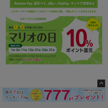
ペー
ジト
ップ
へ