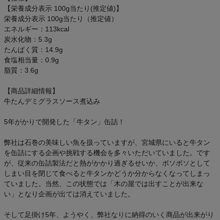
アウトレットセール
【栄養成分表示 100g当たり(推定値)】
栄養成分表示 100g当たり（推定値）
エネルギー：113kcal
スタッフコーディネート
炭水化物：5.3g
たんぱく質：14.9g
スタッフブログ
食塩相当量：0.9g
脂質：3.6g
【商品詳細情報】
牛たんデミグラスソース煮込み
5年がかりで開発した「牛タン」缶詰！
弊社は石巻の美味しい魚を扱っていますが、宮城県にいると牛タン
を缶詰にする企画や挑戦する機会を多々いただいていました。です
が、従来の缶詰製法だと熱がかかり過ぎるせいか、ボソボソとして
しまい目を閉じて食べると牛タンかどうか分からなくなってしまっ
ていました。当然、この状態では「木の屋では出すことが出来な
い」となり企画が出ては消えていました。
そして足掛け5年、ようやく、弊社なりに納得のいく商品が出来がり