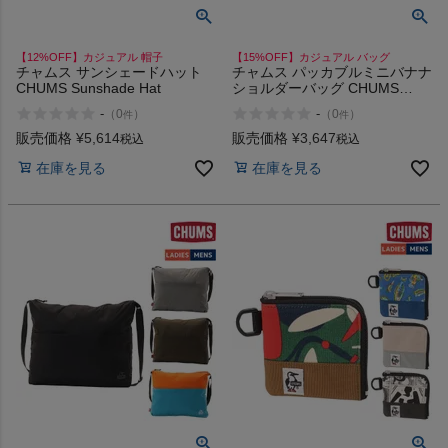
【12%OFF】カジュアル 帽子
【15%OFF】カジュアル バッグ
チャムス サンシェードハット
チャムス パッカブルミニバナナ
CHUMS Sunshade Hat
ショルダーバッグ CHUMS
Packable Mini Banana
-
-
（
0
）
（
0
）
件
件
Shoulder Bag
販売価格
¥
5,614
販売価格
¥
3,647
税込
税込
在庫を見る
在庫を見る