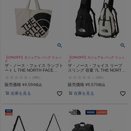
【13%OFF】カジュアル バッグ リュッ
【13%OFF】カジュアル バッグ リュッ
ク
ク
ザ・ノース・フェイス ランプト
ザ・ノース・フェイス リープ
ート L THE NORTH FACE
スリング 容量 7L THE NORTH
RAMP TOTE NK
FACE LEAP SLING K VW
-
-
（
0
）
（
0
）
件
件
販売価格
¥
4,594
販売価格
¥
9,570
税込
税込
在庫を見る
在庫を見る