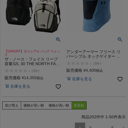
【13%OFF】カジュアル バッグ リュッ
アンダーアーマー フリース リ
ク
バーシブル ネックゲイター ス
ザ・ノース・フェイス リープ
ポーツ トレーニング ネックウ
容量32L 30 THE NORTH FACE
-
（
0
）
件
ォーマー 防寒 防風 保温
LEAP 32L K VW
UNDER ARMOUR
販売価格
¥
4,400
税込
-
（
0
）
件
販売価格
¥
14,355
税込
在庫を見る
在庫を見る
並び替え
価格が安い順
価格が高い順
新着順
202
件中
1
-
50
件表示