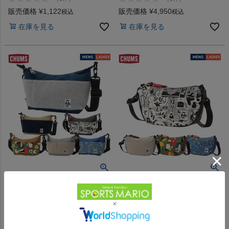
販売価格
¥
1,122
販売価格
¥
4,950
税込
税込
在庫を見る
在庫を見る
【15%OFF】カジュアル バッグ
【15%OFF】小物 アクセサリー
チャムス コレクトショルダース
チャムス ミニバナナショルダー
ウェットナイロン CHUMS
スウェットナイロン CHUMS
Collect Shoulder Sweat Nylon
Mini Banana Shoulder Sweat
-
-
（
0
）
（
0
）
件
件
Nylon