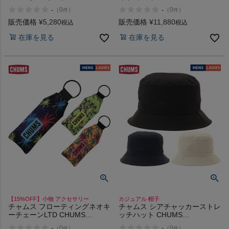
NORTH FACE RAFTER
FACE SUNNY SIDE TOTE HG
-
-
（
0
）
（
0
）
件
件
SHOULDER POUCH K TI
VW
販売価格
¥
5,280
販売価格
¥
11,880
税込
税込
在庫を見る
在庫を見る
【15%OFF】小物 アクセサリー
カジュアル 帽子
チャムス フローティングネオキ
チャムス シアチャッカーストレ
ーチェーンLTD CHUMS
ッチハット CHUMS
Floating Neo Keychain LTD
Seerchucker Stretch Hat
-
-
（
0
）
（
0
）
件
件