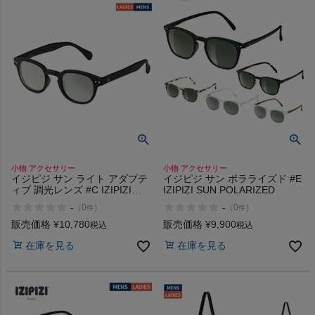
小物 アクセサリー
小物 アクセサリー
イジピジ サン ライト アダプテ
イジピジ サン ポラライズド #E
ィブ 調光レンズ #C IZIPIZI
IZIPIZI SUN POLARIZED
SUN LIGHT ADAPTIVE
-
-
（
0
）
（
0
）
件
件
販売価格
¥
10,780
販売価格
¥
9,900
税込
税込
在庫を見る
在庫を見る