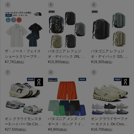
4
5
6
ザ・ノース・フェイス
パタゴニア レフュジ
パタゴニア レフュジ
ショートスリーブテッ
オ・デイパック 26L PA
オ・デイパック 32L PA
クポロ THE NORTH FA
¥
7,761
TAGONIA REFUGIO DA
¥
15,950
TAGONIA REFUGIO DA
¥
19,305
(税込)
(税込)
(税込)
CE
Y PACK 47914
Y PACK
7
8
9
オン クラウドモンスタ
パタゴニア メンズ・バ
オン クラウドサーファ
ー3 ハイパー On Cloud
ギーズ・ロング ７イン
ー ネクスト On Clouds
monster 3 Hyper
¥
27,500
チ Patagonia Men's Ba
¥
9,900
urfer Next
¥
18,700
(税込)
(税込)
(税込)