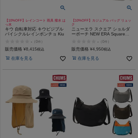
【10%OFF】レインコート 雨具 撥水 は
【10%OFF】カジュアル バッグ リュッ
っ水
ク
キウ 自転車対応 キウビジブル
ニューエラ スクエア ショルダ
バイシクルレインポンチョ Kiu
ーポーチ NEW ERA Square
Shoulder Pouch
-
-
（
0
）
（
0
）
件
件
販売価格
¥
8,415
販売価格
¥
4,950
税込
税込
在庫を見る
在庫を見る