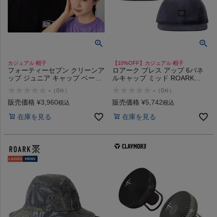
商品レビュー
プロテイン・サプリメントまとめ買い
アウトレットセール
カジュアル 帽子
【10%OFF】カジュアル 帽子
フォーティーセブン クリーンア
ロアーク ブレス アップ 6パネ
ップ ジュニア キャップ ベース
ルキャップ ミッド ROARK
ボールキャップ おしゃれ 人気
BLESS UP 6PANEL CAP MID
スタッフコーディネート
-
-
（
0
）
（
0
）
件
件
日除け 紫外線対策 UVケア 日焼
BLK SLO
け予防 お出かけ 47 CLEAN UP
販売価格
¥
3,960
販売価格
¥
5,742
税込
税込
MLB
スタッフブログ
在庫を見る
在庫を見る