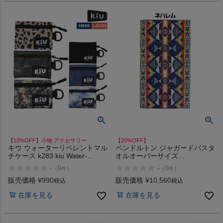
【10%OFF】小物 アクセサリー
【20%OFF】
キウ ウォーターリペレントマル
ペンドルトン ジャガードバスタ
チケース k283 kiu Water-
オルオーバーサイズ
repellent multi-case
PENDLETON Jacquard Bath
-
-
（
0
）
（
0
）
件
件
Towel Oversize
販売価格
¥
990
販売価格
¥
10,560
税込
税込
在庫を見る
在庫を見る