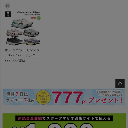
ggies Long 7-inch
10
オン クラウドモンスタ
ー3 ハイパー ランニン
グシューズ ランシュー
¥
27,500
(税込)
ロード マラソン トレー
ニング スポーツ スニー
カー On Cloudmonster
3 Hyper
ペー
ジト
ップ
へ