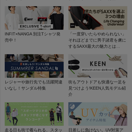
INFIT×NANGA 別注Tシャツ発
「一度穿いたらやめられない」
売中！
それほどまでに男子諸君を虜に
するSAXX最大の魅力とは…
レジャーや旅行先でも活躍間違
街もアウトドアも快適な一足を
いなし！サンダル特集
見つけよう!KEEN人気モデル紹
介
走る日も街で着られる、スタッ
日差しに負けない。UV対策ア