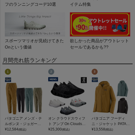
フのランニングコーデ10選
イテム特集
スポーツマリオが見続けてきた
欲しかった商品がアウトレット
Onという価値
セールであるかも??
月間売れ筋ランキング
1
2
3
パタゴニア メンズ・テ
オン クラウドスウィフ
パタゴニア フーディ
ルボンヌ・ジョガーズ
ト アンプ On Cloudswif
ニ・ジャケット PATAG
PATAGONIA MS TERR
¥
12,584
t Amp
¥
25,300
ONIA MS HOUDINI JKT
¥
13,558
(税込)
(税込)
(税込)
EBONNE JOGGERS