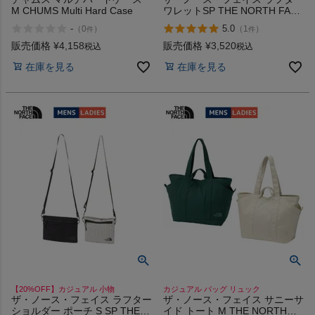
M CHUMS Multi Hard Case
ワレットSP THE NORTH FACE
RAFTER WALLET S K TI
-
5.0
（
0
）
（
1
）
件
件
販売価格
¥
4,158
販売価格
¥
3,520
税込
税込
在庫を見る
在庫を見る
【20%OFF】カジュアル 小物
カジュアル バッグ リュック
ザ・ノース・フェイス ラフター
ザ・ノース・フェイス サニーサ
ショルダー ポーチ S SP THE
イド トート M THE NORTH