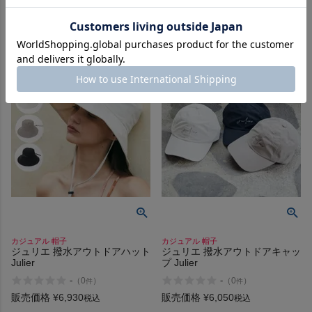
販売価格
¥
6,452
販売価格
¥
4,582
税込
税込
在庫を見る
在庫を見る
カジュアル 帽子
カジュアル 帽子
ジュリエ 撥水アウトドアハット
ジュリエ 撥水アウトドアキャッ
Julier
プ Julier
-
-
（
0
）
（
0
）
件
件
販売価格
¥
6,930
販売価格
¥
6,050
税込
税込