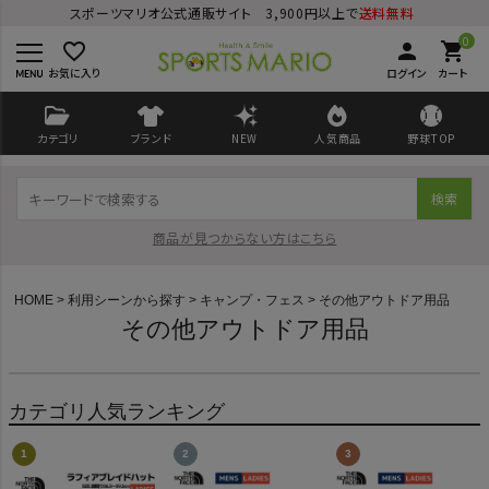
スポーツマリオ公式通販サイト 3,900円以上で
送料無料
0
favorite_border
person
shopping_cart
お気に入り
ログイン
カート
カテゴリ
ブランド
NEW
人気商品
野球TOP
検索
商品が見つからない方はこちら
HOME
利用シーンから探す
キャンプ・フェス
その他アウトドア用品
その他アウトドア用品
ログイン
会員登録
カテゴリ人気ランキング
ようこそ ゲスト 様