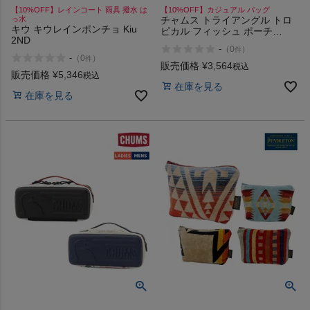
【10%OFF】レインコート 雨具 撥水 は
【10%OFF】カジュアル バッグ
っ水
チャムス トライアングル トロ
キウ キウレインポンチョ Kiu
ピカル フィッシュ ポーチ
2ND
CHUMS Triangle Tropical Fish
-
（
0
）
件
Pouch
-
（
0
）
件
販売価格
¥
3,564
税込
販売価格
¥
5,346
税込
在庫を見る
在庫を見る