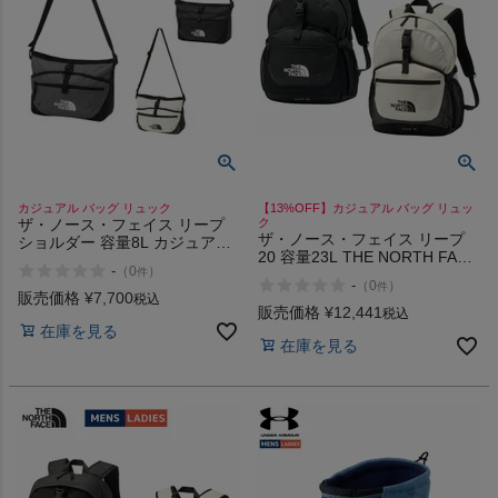
カジュアル バッグ リュック
【13%OFF】カジュアル バッグ リュッ
ザ・ノース・フェイス リープ
ク
ザ・ノース・フェイス リープ
ショルダー 容量8L カジュアル
20 容量23L THE NORTH FACE
アウトドア ショルダーバッグ
-
（
0
）
件
LEAP 20 23L K VW
肩掛けバッグ 鞄 お出かけ 通勤
-
（
0
）
件
通学 THE NORTH FACE LEAP
販売価格
¥
7,700
税込
販売価格
¥
12,441
SHOULDER 8L K VW ZH
税込
在庫を見る
在庫を見る