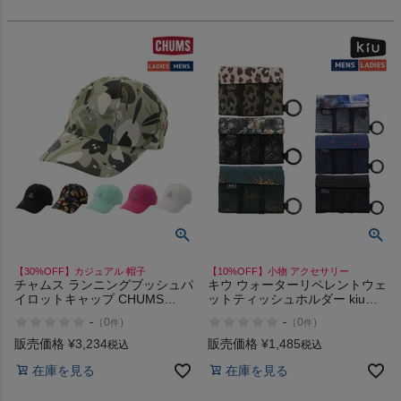
【30%OFF】カジュアル 帽子
【10%OFF】小物 アクセサリー
チャムス ランニングブッシュパ
キウ ウォーターリペレントウェ
イロットキャップ CHUMS
ットティッシュホルダー kiu
Running Bush Pilot Cap アウト
Water-repellent wet wipe holder
-
-
（
0
）
（
0
）
件
件
レット セール
販売価格
¥
3,234
販売価格
¥
1,485
税込
税込
在庫を見る
在庫を見る