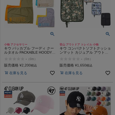
ヨガ
キャンプ・フェス
小物 アクセサリー
登山 アウトドア トレイル 小物
キウ パッカブル フーディ クー
キウ コンパクトソフトクッショ
ルタオル PACKABLE HOODY
ンマット カジュアル アウトド
旅行
COOL 906 911 948
ア レジャーシート キャンプ フ
-
-
（
0
）
（
0
）
件
件
ェス 公園遊び バーベキュー Kiu
1seater 622 641 644 900
販売価格
¥
2,200
販売価格
¥
1,650
税込
税込
通学
在庫を見る
在庫を見る
ビジネス
もっと見る