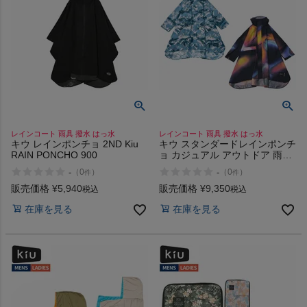
HOKA
もっと見る
メンズカジュアルウェア
レインコート 雨具 撥水 はっ水
レインコート 雨具 撥水 はっ水
キウ レインポンチョ 2ND Kiu
キウ スタンダードレインポンチ
RAIN PONCHO 900
ョ カジュアル アウトドア 雨合
レディースカジュアルウェア
羽 カッパ 雨具 レインコート フ
-
-
（
0
）
（
0
）
件
件
ェス キャンプ 通勤 通学 670
671 FUJI ROCK
販売価格
¥
5,940
販売価格
¥
9,350
税込
税込
メンズスポーツウェア
在庫を見る
在庫を見る
レディーススポーツウェア
スポーツシューズ
もっと見る