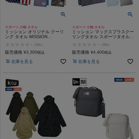
スポーツ 小物 タオル
スポーツ 小物 タオル
ミッション オリジナル クーリ
ミッション マックスプラスクー
ング タオル MISSION
リングタオル スポーツタオル
ORIGINAL COOLING TOWEL
スポーツ ランニング ゴルフ ア
-
-
（
0
）
（
0
）
件
件
ウトドア 熱中症対策 吸汗速乾
伸縮性 MISSION
販売価格
¥
3,300
販売価格
¥
4,400
税込
税込
在庫を見る
在庫を見る