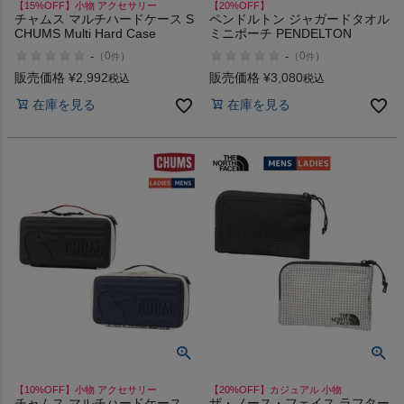
【15%OFF】小物 アクセサリー
【20%OFF】
チャムス マルチハードケース S
ペンドルトン ジャガードタオル
CHUMS Multi Hard Case
ミニポーチ PENDELTON
-
-
（
0
）
（
0
）
件
件
販売価格
¥
2,992
販売価格
¥
3,080
税込
税込
在庫を見る
在庫を見る
【10%OFF】小物 アクセサリー
【20%OFF】カジュアル 小物
チャムス マルチハードケース
ザ・ノース・フェイス ラフター