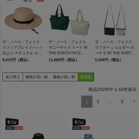
検索
ザ・ノース・フェイス
ザ・ノース・フェイス
ザ・ノース・フェイス
ラフィアブレイドハット
サニーサイド トート M
ラフター ショルダー ポ
商品が見つからない方はこちら
日よけ ナチュラル カジ
THE NORTH FACE
ーチ S SP THE NORTH
ュアル 帽子 コンパクト
SUNNY SIDE TOTE HG
FACE RAFTER
8,415円（税込）
11,880円（税込）
5,280円（税込）
アウトドア 旅 THE
VW
SHOULDER POUCH K
NORTH FACE
TI
並び替え
価格が安い順
価格が高い順
新着順
On
202
件中
1
-
50
件表示
THE NORTH FACE
1
2
…
5
NIKE
CHUMS