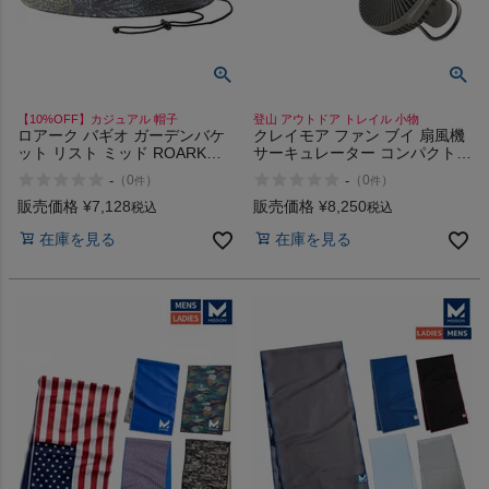
【10%OFF】カジュアル 帽子
登山 アウトドア トレイル 小物
ロアーク バギオ ガーデンバケ
クレイモア ファン ブイ 扇風機
ット リスト ミッド ROARK
サーキュレーター コンパクト
BAGUIO GARDEN BUCKET
アウトドア キャンプ 防災 充電
-
-
（
0
）
（
0
）
件
件
LIST MID
CLAYMORE FAN V 600+
販売価格
¥
7,128
販売価格
¥
8,250
税込
税込
在庫を見る
在庫を見る