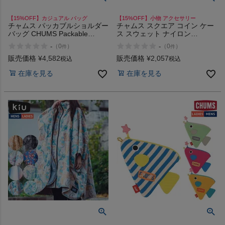
【15%OFF】カジュアル バッグ
【15%OFF】小物 アクセサリー
チャムス パッカブルショルダー
チャムス スクエア コイン ケー
バッグ CHUMS Packable
ス スウェット ナイロン
Shoulder Bag
CHUMS Square Coin Case
-
-
（
0
）
（
0
）
件
件
Sweat Nylon
販売価格
¥
4,582
販売価格
¥
2,057
税込
税込
在庫を見る
在庫を見る