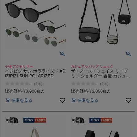
小物 アクセサリー
カジュアル バッグ リュック
イジピジ サン ポラライズド #D
ザ・ノース・フェイス リープ
IZIPIZI SUN POLARIZED
ミニ ショルダー 容量 カジュア
ル アウトドア ショルダーバッ
-
-
（
0
）
（
0
）
件
件
グ 肩掛けバッグ 鞄 お出かけ 通
勤 通学 THE NORTH FACE
販売価格
¥
9,900
販売価格
¥
6,050
税込
税込
LEAP MINI SHOULDER 4L K
在庫を見る
在庫を見る
VW KZ