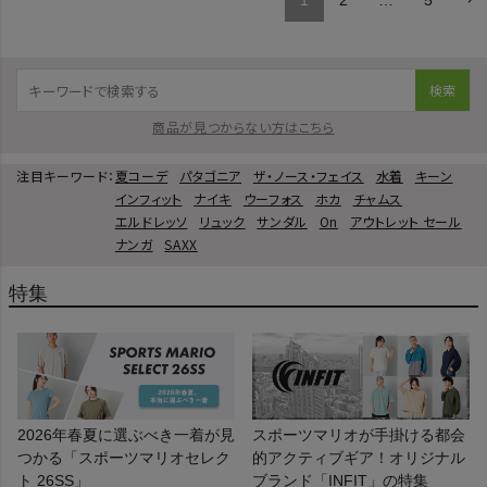
1
2
…
5
検索
商品が見つからない方はこちら
注目キーワード：
夏コーデ
パタゴニア
ザ・ノース・フェイス
水着
キーン
インフィット
ナイキ
ウーフォス
ホカ
チャムス
エルドレッソ
リュック
サンダル
On
アウトレット セール
ナンガ
SAXX
特集
2026年春夏に選ぶべき一着が見
スポーツマリオが手掛ける都会
つかる「スポーツマリオセレク
的アクティブギア！オリジナル
ト 26SS」
ブランド「INFIT」の特集