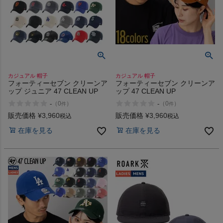
インフィット INFIT
サックス SAXX
オン On
カジュアル 帽子
カジュアル 帽子
フォーティーセブン クリーンア
フォーティーセブン クリーンア
ップ ジュニア 47 CLEAN UP
ップ 47 CLEAN UP
-
-
（
0
）
（
0
）
件
件
スポーツマリオTOP
販売価格
¥
3,960
販売価格
¥
3,960
税込
税込
在庫を見る
在庫を見る
ベースボールマリオ（野球商品）
お気に入り
ご利用ガイド
クーポン一覧