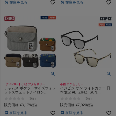
在庫を見る
在庫を見る
【15%OFF】小物 アクセサリー
小物 アクセサリー
チャムス ポケットサイズウォレ
イジピジ サン ライトカラー 日
ットスウェットナイロン
本限定 #E IZIPIZI SUN
CHUMS Pocket Size Wallet
LIGHTCOLOR
-
-
（
0
）
（
0
）
件
件
Sweat Nylon
販売価格
¥
3,179
販売価格
¥
7,920
税込
税込
在庫を見る
在庫を見る