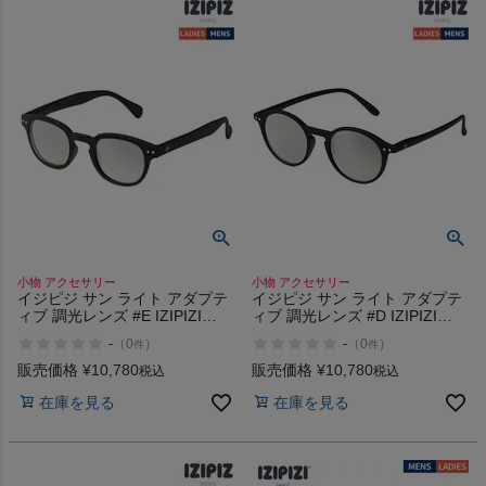
小物 アクセサリー
小物 アクセサリー
イジピジ サン ライト アダプテ
イジピジ サン ライト アダプテ
ィブ 調光レンズ #E IZIPIZI
ィブ 調光レンズ #D IZIPIZI
SUN LIGHT ADAPTIVE
SUN LIGHT ADAPTIVE
-
-
（
0
）
（
0
）
件
件
販売価格
¥
10,780
販売価格
¥
10,780
税込
税込
在庫を見る
在庫を見る