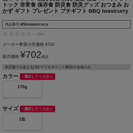
トック 非常食 保存食 防災食 防災グッズ おつまみ お
かず ギフト プレゼント プチギフト BBQ iwasicurry
メンズカジュアルウェア
商品番号
i05kisiwasicurry
-
（
0
）
件
レディースカジュアルウェア
メーカー希望小売価格
¥
702
¥
702
メンズスポーツウェア
販売価格
税込
実店舗でも使える[
13
マリオポイント獲得]※会員のみ
レディーススポーツウェア
カラー
選択してください
スポーツシューズ
170g
もっと見る
サイズ
選択してください
1缶
ヨガ