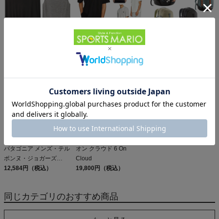
パタゴニア スリーブレ
オン クラブT On Club T
パタゴニア レフュジオ・
ス・キャプリーン・クー
6,600円（税込）
デイパック 26L
ル・デイリー・シャツ
5,610円（税込）
PATAGONIA REFUGIO
15,950円（税込）
Patagonia Sleeveless
DAY PACK 47914
Capilene Cool Daily
Shirt
パタゴニア メンズ・テル
オン クラウド 6 On
ボンヌ・ジョガーズ
Cloud
PATAGONIA MS
12,584円（税込）
19,800円（税込）
TERREBONNE
JOGGERS
同じカテゴリのおすすめ商品