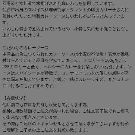
石巻港と女川港で水揚げされた真いわしを使用しています。
アウトレットセール
仙台市出身のスパイス料理研究家・タレントの印度カリー子さんに
監修いただいた特製カレーソースにいわしがごろっと入っていま
スタッフコーディネート
す。
いわしは骨まで煮込まれているため、小骨も気にせず丸ごとお召し
上がりいただけます。
スタッフブログ
こだわりのカレーソース
本商品の為につくられたカレーソースは小麦粉不使用！表示が義務
付けられている７品目を含んでいません。 カロリーも100gあたり
226カロリーと低く、ヘルシーにカレーをお楽しみいただけます。ソ
ースはスパイシーさが特徴で、ココナッツミルクの優しい風味が辛
さに深みを加えています。ご飯と一緒にカレーライス、またはナン
につけるのもおすすめです。
【在庫状況】
他店舗でも在庫を共有し販売しております為、
極稀に複数店舗でご注文が集中した場合、ご注文完了後でもご用意
が出来ない場合がございます。
その際はご連絡の上キャンセルとさせて頂く事がございますが何卒
ご理解とご了承の上ご注文をお願い致します。