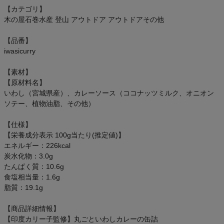
オン On
【カテゴリ】
木の屋石巻水産 登山 アウトドア アウトドアその他
【品番】
iwasicurry
スポーツマリオTOP
【素材】
ベースボールマリオ（野球商品）
【原材料名】
いわし（宮城県産）、カレーソース（ココナッツミルク、オニオン
ソテー、植物油脂、その他）
お気に入り
【仕様】
ご利用ガイド
【栄養成分表示 100g当たり(推定値)】
エネルギー：226kcal
クーポン一覧
炭水化物：3.0g
たんぱく質：10.6g
食塩相当量：1.6g
商品レビュー
脂質：19.1g
プロテイン・サプリメントまとめ買い
【商品詳細情報】
【印度カリー子監修】丸ごといわしカレーの缶詰