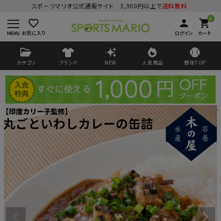
スポーツマリオ公式通販サイト 3,900円以上で
送料無料
0
favorite_border
person
shopping_cart
お気に入り
ログイン
カート
カテゴリ
ブランド
NEW
人気商品
野球TOP
ログイン
会員登録
ようこそ ゲスト 様