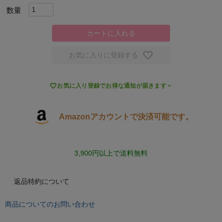
キャンプ・フェス
カートに入れる
旅行
お気に入りに登録する
通学

お気に入り登録でお得な通知が届きます
ビジネス
Amazonアカウントで決済可能です。
もっと見る
3,900円以上で送料無料
インフィット INFIT
返品特約について
サックス SAXX
商品についてのお問い合わせ