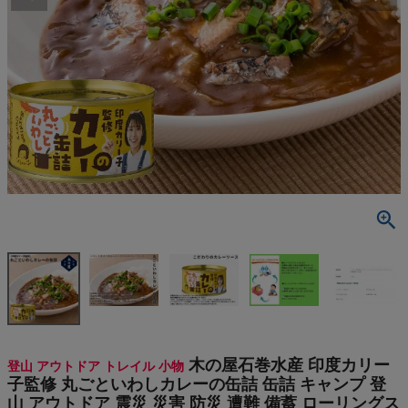
検索
商品が見つからない方はこちら
On
THE NORTH FACE
NIKE
CHUMS
HOKA
木の屋石巻水産 印度カリー
登山 アウトドア トレイル 小物
もっと見る
子監修 丸ごといわしカレーの缶詰 缶詰 キャンプ 登
山 アウトドア 震災 災害 防災 遭難 備蓄 ローリングス