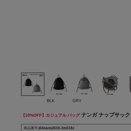
ヨガ
キャンプ・フェス
旅行
通学
ビジネス
生活雑貨
プレゼント
子育て
BLK
GRY
全てのシーンを見る
ナンガ ナップサック カ
【10%OFF】カジュアル バッグ
商品番号
j04nann2610-3m018z