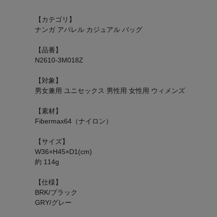
【カテゴリ】
ナンガ アパレル カジュアル バッグ
【品番】
N2610-3M018Z
【対象】
男女兼用 ユニセックス 男性用 女性用 ウィメンズ
【素材】
Fibermax64（ナイロン）
【サイズ】
W36×H45×D1(cm)
約 114g
【仕様】
BRK/ブラック
GRY/グレー