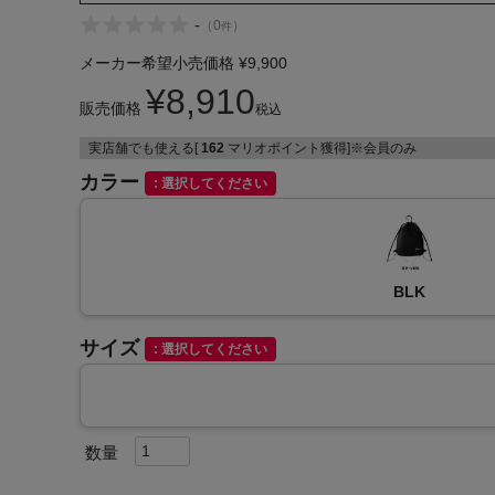
-
（
0
）
件
メーカー希望小売価格
¥
9,900
¥
8,910
販売価格
税込
実店舗でも使える[
162
マリオポイント獲得]※会員のみ
インフィット INFIT
カラー
選択してください
サックス SAXX
オン On
BLK
サイズ
選択してください