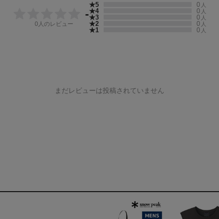
★5
0
人
★4
0
-
人
★3
0
人
★2
0
0
人のレビュー
人
★1
0
人
まだレビューは投稿されていません