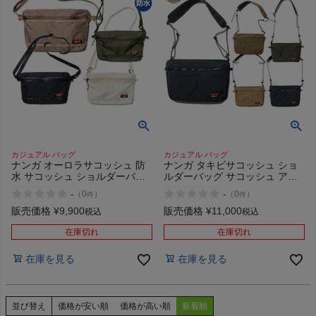
カジュアル バッグ
カジュアル バッグ
ナンガ オーロラサコッシュ 防
ナンガ タキビサコッシュ ショ
水 サコッシュ ショルダーバッ
ルダーバッグ サコッシュ アウ
グ バッグ カジュアル アウトド
トドア キャンプ 焚き火 難焼素
-
-
（
0
）
（
0
）
件
件
ア キャンプ 旅行 お出掛け フェ
材 バッグ カジュアル NANGA
ス NANGA AURORA
TAKIBI SACOCHE
販売価格
¥
9,900
販売価格
¥
11,000
税込
税込
SACOCHE
在庫切れ
在庫切れ
在庫を見る
在庫を見る
並び替え
価格が安い順
価格が高い順
新着順