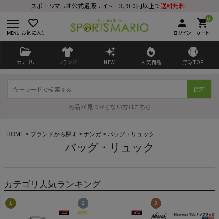
スポーツマリオ公式通販サイト 3,900円以上で
送料無料
0
favorite_border
person
shopping_cart
お気に入り
ログイン
カート
カテゴリ
ブランド
NEW
人気商品
野球TOP
検索
商品が見つからない方はこちら
HOME
ブランドから探す
ナンガ
バッグ・リュック
バッグ・リュック
ログイン
会員登録
カテゴリ人気ランキング
ようこそ ゲスト 様