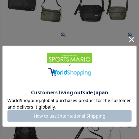
【10%OFF】カジュアル バッグ
【10%OFF】カジュアル バッグ
ナンガ エコパック ショルダー
ナンガ エコパック ボディーバ
バッグ 鞄 カジュアル バッグ 大
ッグ バッグ カジュアル 鞄 ボデ
容量 タウンユース NANGA
ィバッグ ショルダーバッグ サ
-
-
（
0
）
（
0
）
件
件
ECOPAK UR SHOLDER BAG
ブバッグ タウンユース NANGA
ECOPAK UR BODY BAG
販売価格
¥
17,622
販売価格
¥
9,702
税込
税込
在庫切れ
在庫切れ
在庫を見る
在庫を見る