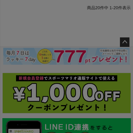
20
件中
1
-
20
件表示
ペー
ジト
ップ
へ