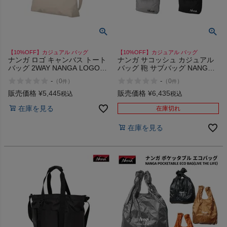
インフィット INFIT
サックス SAXX
【10%OFF】カジュアル バッグ
【10%OFF】カジュアル バッグ
ナンガ ロゴ キャンバス トート
ナンガ サコッシュ カジュアル
オン On
バッグ 2WAY NANGA LOGO
バッグ 鞄 サブバッグ NANGA
CANVAS TOTE BAG
Fibermax TUL COMPACT
-
-
（
0
）
（
0
）
件
件
SACOCHE
販売価格
¥
5,445
販売価格
¥
6,435
税込
税込
在庫を見る
在庫切れ
スポーツマリオTOP
在庫を見る
ベースボールマリオ（野球商品）
お気に入り
ご利用ガイド
クーポン一覧