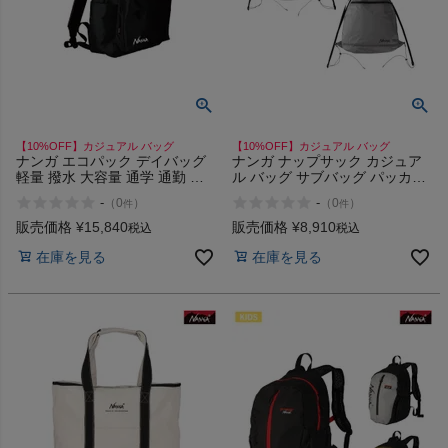
HOKA
もっと見る
【10%OFF】カジュアル バッグ
【10%OFF】カジュアル バッグ
ナンガ エコパック デイバッグ
ナンガ ナップサック カジュア
軽量 撥水 大容量 通学 通勤 日
ル バッグ サブバッグ パッカブ
メンズカジュアルウェア
常 耐久性 カジュアル バッグ
ル アウトドア NANGA
-
-
（
0
）
（
0
）
件
件
NANGA UR ECOPAK DAY BAG
Fibermax TUL
20L
販売価格
¥
15,840
販売価格
¥
8,910
税込
税込
レディースカジュアルウェア
在庫を見る
在庫を見る
メンズスポーツウェア
レディーススポーツウェア
スポーツシューズ
もっと見る