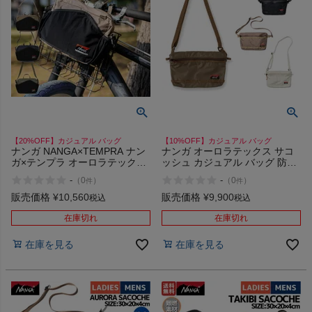
【20%OFF】カジュアル バッグ
【10%OFF】カジュアル バッグ
ナンガ NANGA×TEMPRA ナン
ナンガ オーロラテックス サコ
ガ×テンプラ オーロラテックス
ッシュ カジュアル バッグ 防水
ショルダーバッグ バッグ カジ
NANGA AURORA TEX
-
-
（
0
）
（
0
）
件
件
ュアル 自転車 防水 透湿
SACOCHE
NANGA AURORA TEX
販売価格
¥
10,560
販売価格
¥
9,900
税込
税込
SHOULDER BAG 2Way
在庫切れ
在庫切れ
在庫を見る
在庫を見る