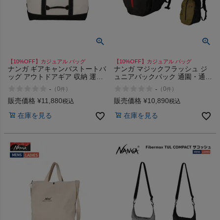
ヨガ
【10%OFF】カジュアル バッグ
【10%OFF】カジュアル バッグ
ナンガ ギアキャンバストートバ
ナンガ マジックフラッシュ ジ
キャンプ・フェス
ッグ アウトドアギア 収納 運搬
ュニアバックパック 通園・通学
買物 大容量 キャンバス カジュ
や習い事 キッズ 通気性 万能 カ
-
-
（
0
）
（
0
）
件
件
アル バッグ NANGA GEAR
ジュアル バッグ リュック
CANVAS TOTE BAG
NANGA MAGIC FLASH Jr.
販売価格
¥
11,880
販売価格
¥
10,890
旅行
税込
税込
BACKPACK
在庫を見る
在庫を見る
通学
ビジネス
もっと見る