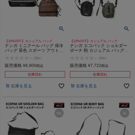
【20%OFF】カジュアル バッグ
【10%OFF】カジュアル バッグ
ナンガ ミニクール バッグ 保冷
ナンガ エコパック ショルダー
バッグ 茶色 スポーツ アウトド
ポーチ 鞄 カジュアル バッグ
ア キャンプ ゴルフ 普段使い お
NANGA ECOPAK UR
-
-
（
0
）
（
0
）
件
件
弁当 保冷 ランチバッグ
SHOULDER POUCH
NANGA MINI COOL BAG
販売価格
¥
8,800
販売価格
¥
7,722
税込
税込
在庫切れ
在庫切れ
在庫を見る
在庫を見る