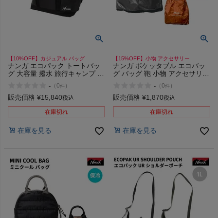
商品レビュー
プロテイン・サプリメントまとめ買い
【10%OFF】カジュアル バッグ
【15%OFF】小物 アクセサリー
アウトレットセール
ナンガ エコパック トートバッ
ナンガ ポケッタブル エコバッ
グ 大容量 撥水 旅行キャンプ 耐
グ バッグ 鞄 小物 アクセサリー
久 エコ素材 カジュアル バッグ
買い物 レジ袋 撥水 軽量 コンパ
-
-
（
0
）
（
0
）
スタッフコーディネート
件
件
NANGA UR ECOPAK TOTE
クト NANGA POCKETABLE
BAG
ECO BAG(LIVE THE LIFE)
販売価格
¥
15,840
販売価格
¥
1,870
税込
税込
スタッフブログ
在庫切れ
在庫切れ
在庫を見る
在庫を見る