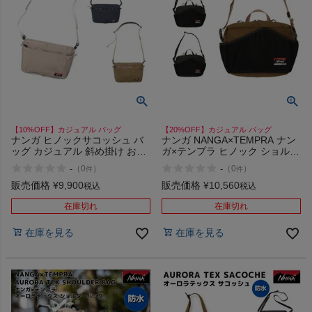
【10%OFF】カジュアル バッグ
【20%OFF】カジュアル バッグ
ナンガ ヒノックサコッシュ バ
ナンガ NANGA×TEMPRA ナン
ッグ カジュアル 斜め掛け おし
ガ×テンプラ ヒノック ショルダ
ゃれ 可愛い アウトドア キャン
ーバッグ バッグ カジュアル 自
-
-
（
0
）
（
0
）
件
件
プ 撥水 難焼 汚れにくい
転車 難焼素材 NANGA HINOC
NANGA HINOC SACOCHE
SHOULDER BAG 2Way
販売価格
¥
9,900
販売価格
¥
10,560
税込
税込
在庫切れ
在庫切れ
在庫を見る
在庫を見る