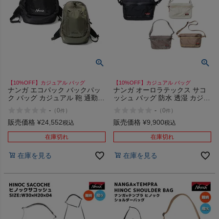
【10%OFF】カジュアル バッグ
【10%OFF】カジュアル バッグ
ナンガ エコパック バックパッ
ナンガ オーロラテックス サコ
ク バッグ カジュアル 鞄 通勤
ッシュ バッグ 防水 透湿 カジュ
通学 普段使い タウンユース
アル NANGA AURORA TEX
-
-
（
0
）
（
0
）
件
件
NANGA ECOPAK UR
SACOCHE
BACKPACK
販売価格
¥
24,552
販売価格
¥
9,900
税込
税込
在庫切れ
在庫切れ
在庫を見る
在庫を見る