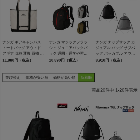
検索
ナンガ ギアキャンバス
ナンガ マジックフラッ
ナンガ ナップサック カ
トートバッグ アウトド
シュ ジュニアバックパ
ジュアル バッグ サブバ
商品が見つからない方はこちら
アギア 収納 運搬 買物 大
ック 通園・通学や習い
ッグ パッカブル アウト
容量 キャンバス カジュ
事 キッズ 通気性 万能 カ
ドア NANGA Fibermax
11,880円（税込）
10,890円（税込）
8,910円（税込）
アル バッグ NANGA
ジュアル バッグ リュッ
TUL
GEAR CANVAS TOTE
ク NANGA MAGIC
BAG
FLASH Jr. BACKPACK
並び替え
価格が安い順
価格が高い順
新着順
On
20
件中
1
-
20
件表示
THE NORTH FACE
NIKE
CHUMS