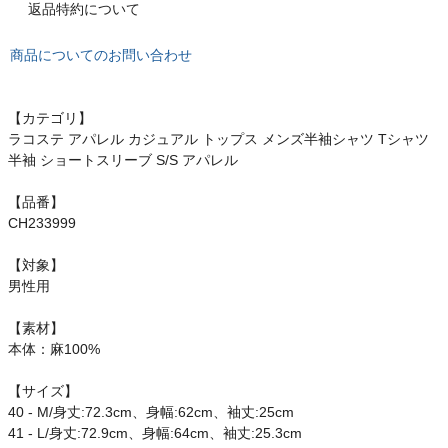
もっと見る
返品特約について
商品についてのお問い合わせ
インフィット INFIT
【カテゴリ】
ラコステ アパレル カジュアル トップス メンズ半袖シャツ Tシャツ
半袖 ショートスリーブ S/S アパレル
サックス SAXX
【品番】
オン On
CH233999
【対象】
男性用
スポーツマリオTOP
【素材】
本体：麻100%
ベースボールマリオ（野球商品）
【サイズ】
40 - M/身丈:72.3cm、身幅:62cm、袖丈:25cm
お気に入り
41 - L/身丈:72.9cm、身幅:64cm、袖丈:25.3cm