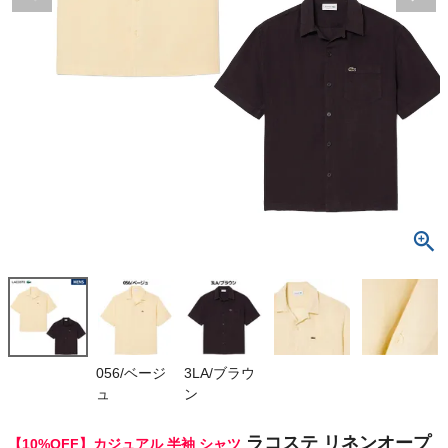
検索
商品が見つからない方はこちら
最近閲覧した商品
ラコステ リネ
ンオープンカ
ラーシャツ L
¥
16,830
ACOSTE Lin
(税込)
en open-co
llar shirt
On
056/ベージ
3LA/ブラウ
ュ
ン
THE NORTH FACE
ラコステ リネンオープ
【10%OFF】カジュアル 半袖 シャツ