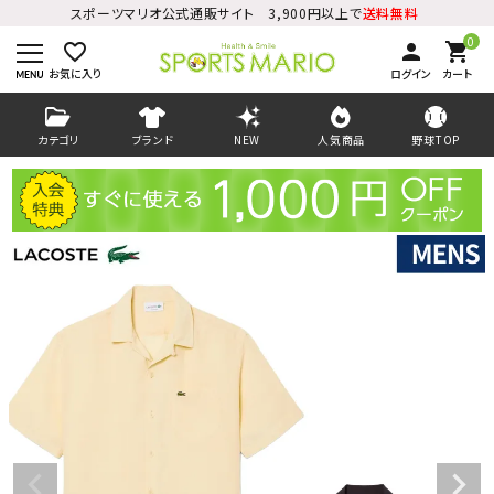
スポーツマリオ公式通販サイト 3,900円以上で
送料無料
0
favorite_border
person
shopping_cart
お気に入り
ログイン
カート
カテゴリ
ブランド
NEW
人気商品
野球TOP
ログイン
会員登録
ようこそ ゲスト 様