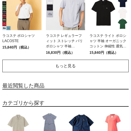
ラコステ ポロシャツ
ラコステ レギュラーフ
ラコステ ライト ポロシ
LACOSTE
ィット ストレッチ パリ
ャツ 半袖 オーガニック
ポロシャツ 半袖
コットン 伸縮性 通気性
15,840円（税込）
LACOSTE
鹿の子 カジュアル シャ
16,830円（税込）
15,840円（税込）
ツ LACOSTE
もっと見る
最近閲覧した商品
カテゴリから探す