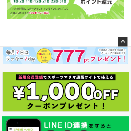
ペー
ジト
ップ
へ