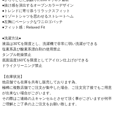
●抜け感を演出するオープンカラーデザイン
●トレンドに寄り添うリラックスフィット
●リゾートシャツを思わせるストレートヘム
●左胸にベーシックなワニロゴパッチ
●フィット感：Relaxed Fit
●洗濯方法●
液温は30℃を限度とし、洗濯機で非常に弱い洗濯ができる
塩素系及び酸素系漂白剤の使用禁止
タンブル乾燥禁止
底面温度160℃を限度としてアイロン仕上げができる
ドライクリーニング禁止
【在庫状況】
他店舗でも在庫を共有し販売しております為、
極稀に複数店舗でご注文が集中した場合、ご注文完了後でもご用意
が出来ない場合がございます。
その際はご連絡の上キャンセルとさせて頂く事がございますが何卒
ご理解とご了承の上ご注文をお願い致します。