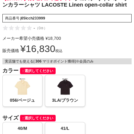
ンカラーシャツ LACOSTE Linen open-collar shirt
NIKE
商品番号
j05lcch233999
CHUMS
-
（
0
）
件
HOKA
メーカー希望小売価格
¥
18,700
¥
16,830
販売価格
もっと見る
税込
実店舗でも使える[
306
マリオポイント獲得]※会員のみ
カラー
選択してください
メンズカジュアルウェア
レディースカジュアルウェア
056/ベージュ
3LA/ブラウン
メンズスポーツウェア
サイズ
選択してください
40/M
41/L
レディーススポーツウェア