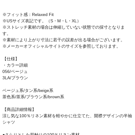
ご利用ガイド
※フィット感：Relaxed Fit
クーポン一覧
※USサイズ表記です。（S・M・L・XL）
※ストレッチ素材の場合は伸縮していない状態での採寸となりま
す。
商品レビュー
※素材により上がり寸法に若干の誤差が出る場合がございます。
※メーカーオフィシャルサイトのサイズを参照しております。
プロテイン・サプリメントまとめ買い
【仕様】
・カラー詳細
アウトレットセール
056/ベージュ
3LA/ブラウン
スタッフコーディネート
ベージュ系/タン系/beige系
茶色系/茶系/ブラウン系/brown系
スタッフブログ
【商品詳細情報】
涼し気な100％リネン素材を軽やかに仕立てた、開襟デザインの半袖
シャツ
●さらりとした肌触りの100％リネン素材