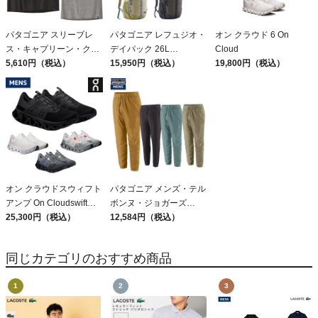
パタゴニア スリーブレ
パタゴニア レフュジオ・
オン クラウド 6 On
ス・キャプリーン・クー
デイパック 26L
Cloud
ル・デイリー・シャツ
5,610円（税込）
PATAGONIA REFUGIO
15,950円（税込）
19,800円（税込）
Patagonia Sleeveless
DAY PACK 47914
Capilene Cool Daily
Shirt
オン クラウドスウィフト
パタゴニア メンズ・テル
アンプ On Cloudswift
ボンヌ・ジョガーズ
Amp
25,300円（税込）
PATAGONIA MS
12,584円（税込）
TERREBONNE
JOGGERS
同じカテゴリのおすすめ商品