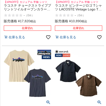
【10%OFF】カジュアル 半袖 シャツ
【10%OFF】カジュアル 半袖 シャツ
ラコステ チョークストライププ
ラコステ ビンテージロゴ Tシャ
リントツイルオープンカラーシ
ツ LACOSTE Vintage Logo T-
ャツ LACOSTE Chalk stripe
Shirt
-
-
（
0
）
（
0
）
件
件
print twill open collar shirt
販売価格
¥
17,820
販売価格
¥
10,890
税込
税込
在庫切れ
在庫切れ
在庫を見る
在庫を見る