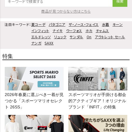
検索
商品が見つからない方はこちら
注目キーワード：
夏コーデ
パタゴニア
ザ・ノース・フェイス
水着
キーン
インフィット
ナイキ
ウーフォス
ホカ
チャムス
エルドレッソ
リュック
サンダル
On
アウトレット セール
ナンガ
SAXX
特集
2026年春夏に選ぶべき一着が見
スポーツマリオが手掛ける都会
つかる「スポーツマリオセレク
的アクティブギア！オリジナル
ト 26SS」
ブランド「INFIT」の特集