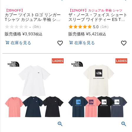
【35%OFF】
【12%OFF】カジュアル 半袖 シャツ
カブー ツイストロゴ リンガー
ザ・ノース・フェイス ショート
Tシャツ カジュアル 半袖 シャ
スリーブ ワイドティー ES The
ツ リンガーデザイン KAVU ア
North Face Short-sleeve Wide
-
5.0
（
0
）
（
1
）
件
件
ウトレット セール
Tee
販売価格
¥
3,933
販売価格
¥
5,421
税込
税込
在庫を見る
在庫を見る