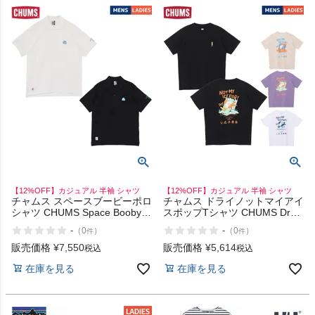
インフィット INFIT
サックス SAXX
オン On
スポーツマリオTOP
ベースボールマリオ（野球商品）
【12%OFF】カジュアル 半袖 シャツ
【12%OFF】カジュアル 半袖 シャツ
チャムス スペースブービーポロ
チャムス ドライノットマイアイ
シャツ CHUMS Space Booby
スポップTシャツ CHUMS Dry
Polo Shirt
Not My Ice Pop T-Shirt
お気に入り
-
-
（
0
）
（
0
）
件
件
販売価格
¥
7,550
販売価格
¥
5,614
税込
税込
ご利用ガイド
在庫を見る
在庫を見る
クーポン一覧