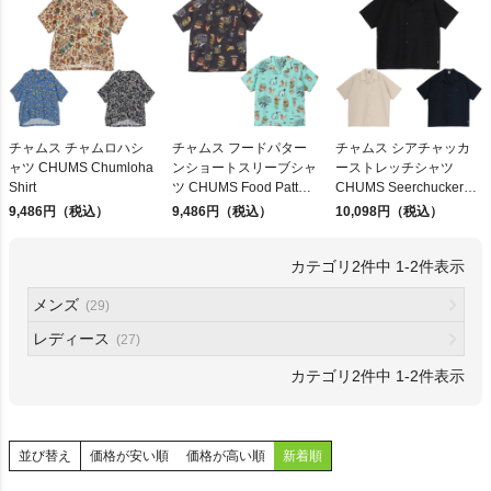
検索
チャムス チャムロハシ
チャムス フードパター
チャムス シアチャッカ
ャツ CHUMS Chumloha
ンショートスリーブシャ
ーストレッチシャツ
商品が見つからない方はこちら
Shirt
ツ CHUMS Food Pattern
CHUMS Seerchucker
Shirt
Stretch Shirt
9,486円（税込）
9,486円（税込）
10,098円（税込）
2
件中
1
-
2
件表示
On
メンズ
(29)
レディース
(27)
THE NORTH FACE
2
件中
1
-
2
件表示
NIKE
並び替え
価格が安い順
価格が高い順
新着順
CHUMS