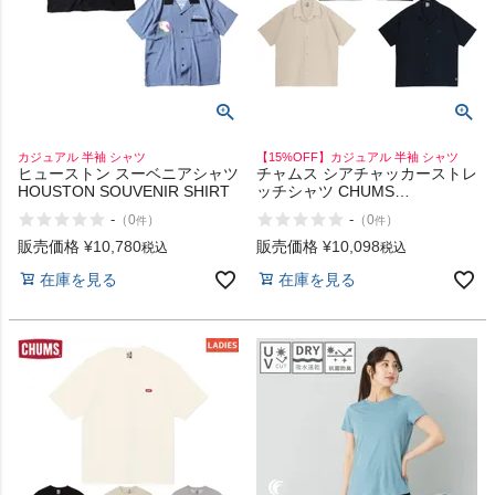
カジュアル 半袖 シャツ
【15%OFF】カジュアル 半袖 シャツ
ヒューストン スーベニアシャツ
チャムス シアチャッカーストレ
HOUSTON SOUVENIR SHIRT
ッチシャツ CHUMS
Seerchucker Stretch Shirt
-
-
（
0
）
（
0
）
件
件
販売価格
¥
10,780
販売価格
¥
10,098
税込
税込
在庫を見る
在庫を見る