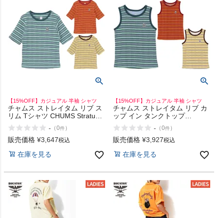
【15%OFF】カジュアル 半袖 シャツ
【15%OFF】カジュアル 半袖 シャツ
チャムス ストレイタム リブ ス
チャムス ストレイタム リブ カ
リム Tシャツ CHUMS Stratum
ップ イン タンクトップ
Rib Slim T-Shirt
CHUMS Stratum Rib Cup in
-
-
（
0
）
（
0
）
件
件
Tank Top
販売価格
¥
3,647
販売価格
¥
3,927
税込
税込
在庫を見る
在庫を見る