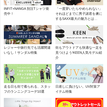
INFIT×NANGA 別注Tシャツ発
「一度穿いたらやめられない」
売中！
それほどまでに男子諸君を虜に
するSAXX最大の魅力とは…
レジャーや旅行先でも活躍間違
街もアウトドアも快適な一足を
いなし！サンダル特集
見つけよう!KEEN人気モデル紹
介
走る日も街で着られる、スタッ
日差しに負けない。UV対策ア
フのランニングコーデ10選
イテム特集