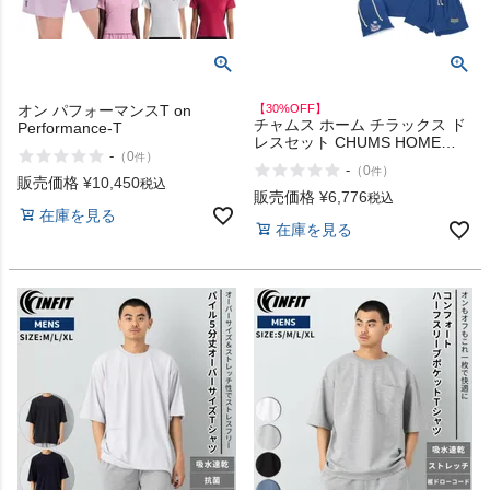
オン パフォーマンスT on
【30%OFF】
チャムス ホーム チラックス ド
Performance-T
レスセット CHUMS HOME
-
（
0
）
件
Chillax Dress Set アウトレット
-
（
0
）
件
セール
販売価格
¥
10,450
税込
販売価格
¥
6,776
税込
在庫を見る
在庫を見る