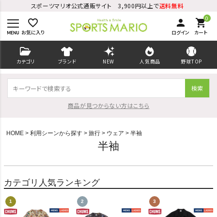
スポーツマリオ公式通販サイト 3,900円以上で
送料無料
0
favorite_border
person
shopping_cart
お気に入り
ログイン
カート
カテゴリ
ブランド
NEW
人気商品
野球TOP
検索
商品が見つからない方はこちら
HOME
利用シーンから探す
旅行
ウェア
半袖
半袖
ログイン
会員登録
カテゴリ人気ランキング
ようこそ ゲスト 様