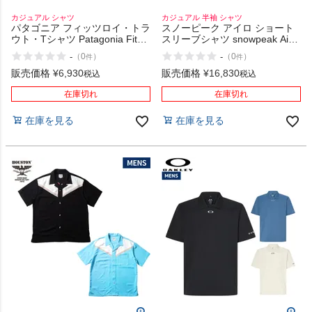
カジュアル シャツ
カジュアル 半袖 シャツ
パタゴニア フィッツロイ・トラ
スノーピーク アイロ ショート
ウト・Tシャツ Patagonia Fitz
スリーブシャツ snowpeak Airo
Roy Trout T-shirt
Short Sleeve Shirt
-
-
（
0
）
（
0
）
件
件
販売価格
¥
6,930
販売価格
¥
16,830
税込
税込
在庫切れ
在庫切れ
在庫を見る
在庫を見る