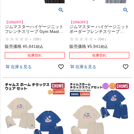
【10%OFF】
【10%OFF】
ジムマスターハイゲージニット
ジムマスター ハイゲージニット
フレンチスリーブ Gym Master
ボーダーフレンチスリーブ
High gauge knit French sleeve
Gym Master High gauge knit
-
-
（
0
）
（
0
）
件
件
border French sleeve
販売価格
¥
5,841
販売価格
¥
5,841
税込
税込
在庫切れ
在庫切れ
在庫を見る
在庫を見る