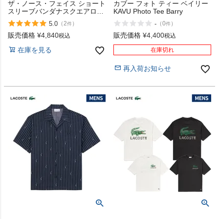
ザ・ノース・フェイス ショート
カブー フォト ティー ベイリー
スリーブバンダナスクエアロゴ
KAVU Photo Tee Barry
ティー The North Face Short-
5.0
-
（
2
）
（
0
）
件
件
sleeve bandana square logo
tee
販売価格
¥
4,840
販売価格
¥
4,400
税込
税込
在庫を見る
在庫切れ
再入荷お知らせ