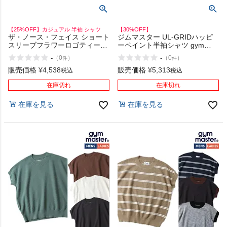
【25%OFF】カジュアル 半袖 シャツ
【30%OFF】
ザ・ノース・フェイス ショート
ジムマスター UL-GRIDハッピ
スリーブフラワーロゴティー
ーペイント半袖シャツ gym
THE NORTH FACE
master アウトレット セール
-
-
（
0
）
（
0
）
件
件
販売価格
¥
4,538
販売価格
¥
5,313
税込
税込
在庫切れ
在庫切れ
在庫を見る
在庫を見る