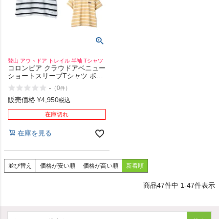
登山 アウトドア トレイル 半袖 Tシャツ
コロンビア クラウドアベニュー
ショートスリーブTシャツ ボー
ダー柄 登山 アウトドア トレイ
-
（
0
）
件
ル 半袖 Tシャツ 速乾 UVカット
Columbia 126 465 715
販売価格
¥
4,950
税込
在庫切れ
在庫を見る
並び替え
価格が安い順
価格が高い順
新着順
47
件中
1
-
47
件表示