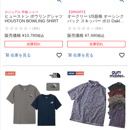
カジュアル 半袖 シャツ
【20%OFF】
ヒューストン ボウリングシャツ
オークリー US規格 オーシンク
HOUSTON BOWLING SHIRT
パック スキッパー ポロ Oakley
O-Sync Pack Skipper Polo
-
-
（
0
）
（
0
）
件
件
販売価格
¥
10,780
販売価格
¥
7,480
税込
税込
在庫切れ
在庫切れ
在庫を見る
在庫を見る