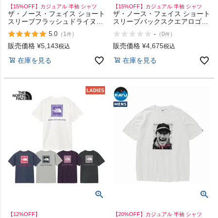
【15%OFF】カジュアル 半袖 シャツ
【15%OFF】カジュアル 半袖 シャツ
ザ・ノース・フェイス ショート
ザ・ノース・フェイス ショート
スリーブフラッシュドライヌプ
スリーブバックスクエアロゴテ
シコットンティー The North
ィー The North Face Short-
5.0
-
（
1
）
（
0
）
件
件
Face Short Sleeve Flash Dry
sleeve back square logo tee
Nuptse Cotton Tee
販売価格
¥
5,143
販売価格
¥
4,675
税込
税込
在庫を見る
在庫を見る
【12%OFF】
【20%OFF】カジュアル 半袖 シャツ