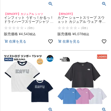
【30%OFF】カジュアル シャツ
【35%OFF】
インフィット うすっ！かるっ！
カブー ショートスリーブ スウ
ドライハーフスリーブシャツ カ
ェット カジュアル ウェア 半袖
ジュアル アウトドア 旅行 半袖
タイダイ KAVU アウトレット
-
-
（
0
）
（
0
）
件
件
ボタン シャツ 吸汗速乾 ストレ
セール
ッチ 軽量 コンパクト INFIT ア
販売価格
¥
4,543
販売価格
¥
6,078
税込
税込
ウトレット セール
在庫を見る
在庫を見る