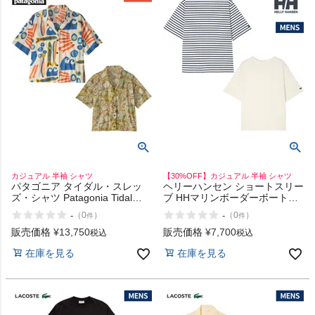
商品レビュー
プロテイン・サプリメントまとめ買い
アウトレットセール
スタッフコーディネート
スタッフブログ
カジュアル 半袖 シャツ
【30%OFF】カジュアル 半袖 シャツ
パタゴニア タイダル・スレッ
ヘリーハンセン ショートスリー
ズ・シャツ Patagonia Tidal
ブ HHマリンボーダーボートネ
Threads Shirt
ックティー HELLY HANSEN
-
-
（
0
）
（
0
）
件
件
Short Sleeve HH Marine Border
Boat Neck Tee アウトレット セ
販売価格
¥
13,750
販売価格
¥
7,700
税込
税込
ール
在庫を見る
在庫を見る