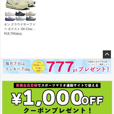
オン クラウドサーファ
ー ネクスト On Clouds
urfer Next
¥
18,700
(税込)
ペー
ジト
ップ
へ