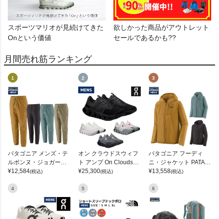
スポーツマリオが見続けてきた
欲しかった商品がアウトレット
Onという価値
セールであるかも??
月間売れ筋ランキング
1
2
3
パタゴニア メンズ・テ
オン クラウドスウィフ
パタゴニア フーディ
ルボンヌ・ジョガーズ
ト アンプ On Cloudswif
ニ・ジャケット PATAG
PATAGONIA MS TERR
¥
12,584
t Amp
¥
25,300
ONIA MS HOUDINI JKT
¥
13,558
(税込)
(税込)
(税込)
EBONNE JOGGERS
4
5
6