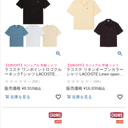
【10%OFF】カジュアル 半袖 シャツ
【10%OFF】カジュアル 半袖 シャツ
ラコステ ワンポイントロゴクル
ラコステ リネンオープンカラー
ーネックTシャツ LACOSTE
シャツ LACOSTE Linen open-
One-point logo crew neck T-
collar shirt
-
-
（
0
）
（
0
）
件
件
shirt
販売価格
¥
8,910
販売価格
¥
16,830
税込
税込
在庫を見る
在庫を見る