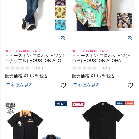
カジュアル 半袖 シャツ
カジュアル 半袖 シャツ
ヒューストン アロハシャツ(パ
ヒューストン アロハシャツ(三
イナップル) HOUSTON ALOHA
つ巴) HOUSTON ALOHA
SHIRT (PINEAPPLE)
SHIRT Three-way battle
-
-
（
0
）
（
0
）
件
件
販売価格
¥
10,780
販売価格
¥
10,780
税込
税込
在庫を見る
在庫を見る