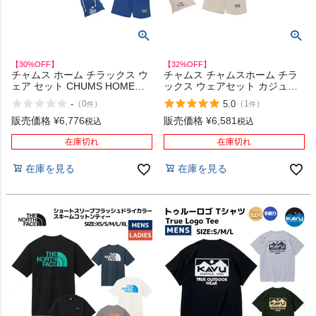
【30%OFF】
【32%OFF】
チャムス ホーム チラックス ウ
チャムス チャムスホーム チラ
ェア セット CHUMS HOME
ックス ウェアセット カジュア
Chillax Wear Set アウトレット
ル 半袖 シャツ ショートパンツ
-
5.0
（
0
）
（
1
）
件
件
セール
上下セット ルームウェア パジ
ャマ CHUMS HOME Chillax
販売価格
¥
6,776
販売価格
¥
6,581
税込
税込
Wear Set アウトレット セール
在庫切れ
在庫切れ
在庫を見る
在庫を見る