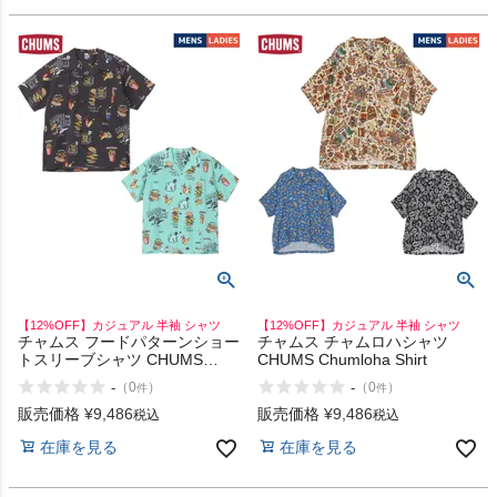
ヨガ
キャンプ・フェス
旅行
通学
【12%OFF】カジュアル 半袖 シャツ
【12%OFF】カジュアル 半袖 シャツ
ビジネス
チャムス フードパターンショー
チャムス チャムロハシャツ
トスリーブシャツ CHUMS
CHUMS Chumloha Shirt
Food Pattern Shirt
-
-
（
0
）
（
0
）
件
件
もっと見る
販売価格
¥
9,486
販売価格
¥
9,486
税込
税込
在庫を見る
在庫を見る