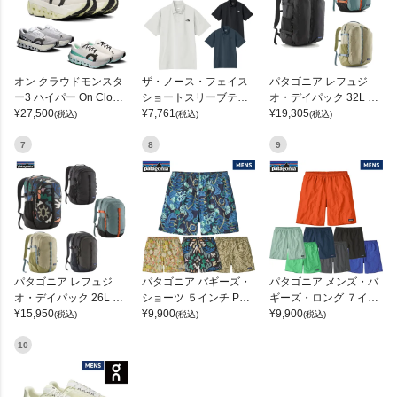
オン クラウドモンスタ
ザ・ノース・フェイス
パタゴニア レフュジ
ー3 ハイパー On Cloud
ショートスリーブテッ
オ・デイパック 32L PA
monster 3 Hyper
¥
27,500
クポロ THE NORTH FA
¥
7,761
TAGONIA REFUGIO DA
¥
19,305
(税込)
(税込)
(税込)
CE
Y PACK
7
8
9
パタゴニア レフュジ
パタゴニア バギーズ・
パタゴニア メンズ・バ
オ・デイパック 26L PA
ショーツ ５インチ Pata
ギーズ・ロング ７イン
TAGONIA REFUGIO DA
¥
15,950
gonia Baggies Shorts 5
¥
9,900
チ Patagonia Men's Ba
¥
9,900
(税込)
(税込)
(税込)
Y PACK 47914
inches
ggies Long 7-inch
10