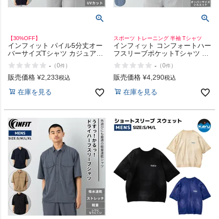
【30%OFF】
スポーツ トレーニング 半袖 Tシャツ
インフィット パイル5分丈オー
インフィット コンフォートハー
バーサイズTシャツ カジュアル
フスリーブポケットTシャツ ス
アウトドア 半袖 シャツ ティシ
ポーツ トレーニング カジュア
-
-
（
0
）
（
0
）
件
件
ャツ サステナブル ゆったり 吸
ル アウトドア フィットネス 半
汗速乾 UVケア INFIT アウトレ
袖 Tシャツ 吸汗速乾 ゆったり
販売価格
¥
2,233
販売価格
¥
4,290
税込
税込
ット セール
INFIT
在庫を見る
在庫を見る