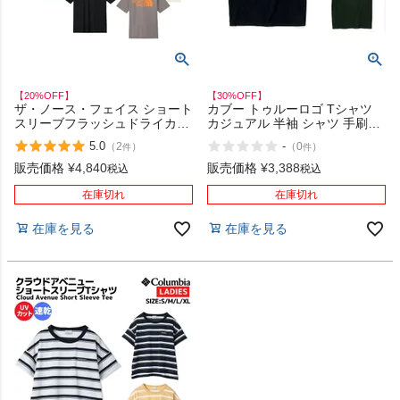
【20%OFF】
【30%OFF】
ザ・ノース・フェイス ショート
カブー トゥルーロゴ Tシャツ
スリーブフラッシュドライカラ
カジュアル 半袖 シャツ 手刷り
ースキームコットンティー 登山
ハンドプリント KAVU True
5.0
-
（
2
）
（
0
）
件
件
アウトドア カジュアル キャン
Logo Tee アウトレット セール
プ 速乾性 イージーケア コット
販売価格
¥
4,840
販売価格
¥
3,388
税込
税込
ン100% 半袖 Tシャツ THE
NORTH FACE
在庫切れ
在庫切れ
在庫を見る
在庫を見る