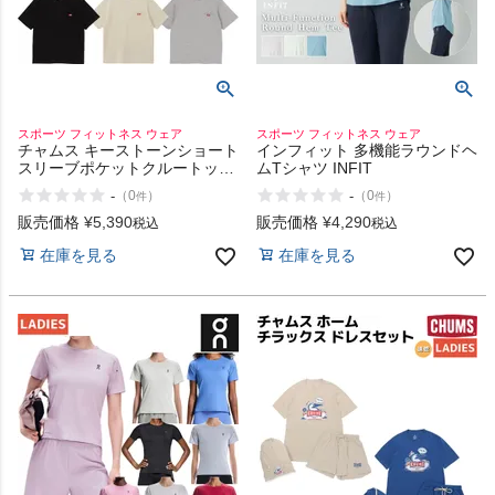
スポーツ フィットネス ウェア
スポーツ フィットネス ウェア
チャムス キーストーンショート
インフィット 多機能ラウンドヘ
スリーブポケットクルートップ
ムTシャツ INFIT
CHUMS Keystone Pocket Crew
-
-
（
0
）
（
0
）
件
件
Top
販売価格
¥
5,390
販売価格
¥
4,290
税込
税込
在庫を見る
在庫を見る