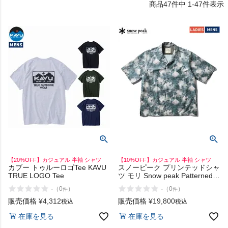
47
件中
1
-
47
件表示
HOKA
もっと見る
メンズカジュアルウェア
レディースカジュアルウェア
メンズスポーツウェア
【20%OFF】カジュアル 半袖 シャツ
【10%OFF】カジュアル 半袖 シャツ
カブー トゥルーロゴTee KAVU
スノーピーク プリンテッドシャ
レディーススポーツウェア
TRUE LOGO Tee
ツ モリ Snow peak Patterned
Shirt Mori
-
-
（
0
）
（
0
）
件
件
スポーツシューズ
販売価格
¥
4,312
販売価格
¥
19,800
税込
税込
在庫を見る
在庫を見る
もっと見る