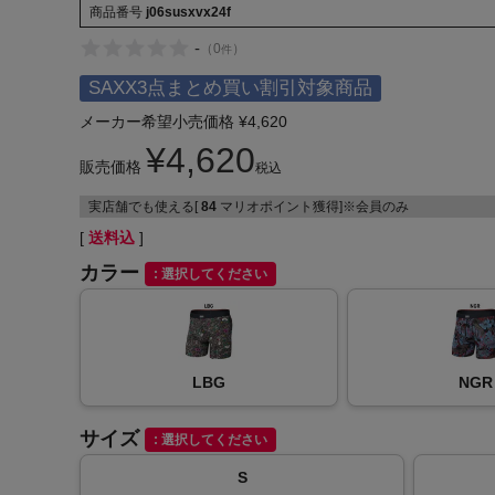
商品番号
j06susxvx24f
-
（
0
）
件
SAXX3点まとめ買い割引対象商品
メーカー希望小売価格
¥
4,620
¥
4,620
インフィット INFIT
販売価格
税込
サックス SAXX
実店舗でも使える[
84
マリオポイント獲得]※会員のみ
送料込
オン On
カラー
選択してください
LBG
NGR
サイズ
選択してください
S