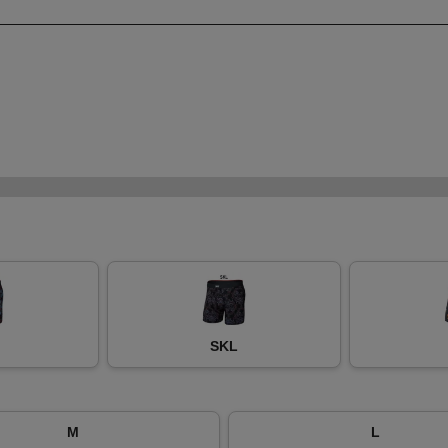
SKL
M
L