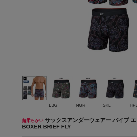
ヨガ
キャンプ・フェス
旅行
通学
ビジネス
生活雑貨
プレゼント
子育て
LBG
NGR
SKL
HF
全てのシーンを見る
サックスアンダーウェアー バイブ エクスト
超柔らかい
BOXER BRIEF FLY