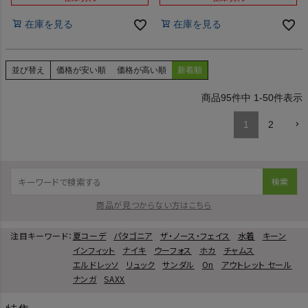
在庫を見る
在庫を見る
並び替え
価格が安い順
価格が高い順
新着順
95
件中
1
-
50
件表示
1
2
検索
商品が見つからない方はこちら
注目キーワード：
夏コーデ
パタゴニア
ザ・ノース・フェイス
水着
キーン
インフィット
ナイキ
ウーフォス
ホカ
チャムス
エルドレッソ
リュック
サンダル
On
アウトレット セール
ナンガ
SAXX