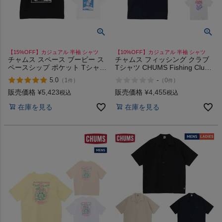
【15%OFF】カジュアル 半袖 シャツ
【10%OFF】カジュアル 半袖 シャツ
チャムス スペース ブービー ス
チャムス フィッシング クラブ
ペースシップ ポケット Tシャツ
Tシャツ CHUMS Fishing Club
CHUMS Space Booby
T-Shirt mCH01-2753
5.0
-
（
1
）
（
0
）
件
件
Spaceship Pocket T-Shirt
販売価格
¥
5,423
販売価格
¥
4,455
税込
税込
在庫を見る
在庫を見る