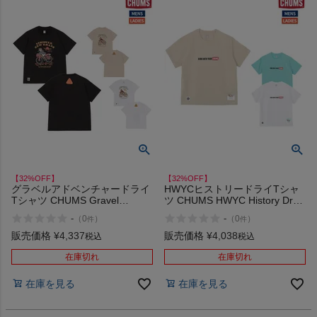
【32%OFF】
【32%OFF】
グラベルアドベンチャードライ
HWYCヒストリードライTシャ
Tシャツ CHUMS Gravel
ツ CHUMS HWYC History Dry
Adventure Dry T-Shirt アウトレ
T-Shirt アウトレット セール
-
-
（
0
）
（
0
）
件
件
ット セール
販売価格
¥
4,337
販売価格
¥
4,038
税込
税込
在庫切れ
在庫切れ
在庫を見る
在庫を見る