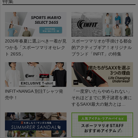
特集
2026年春夏に選ぶべき一着が見
スポーツマリオが手掛ける都会
つかる「スポーツマリオセレク
的アクティブギア！オリジナル
ト 26SS」
ブランド「INFIT」の特集
INFIT×NANGA 別注Tシャツ発
「一度穿いたらやめられない」
売中！
それほどまでに男子諸君を虜に
するSAXX最大の魅力とは…