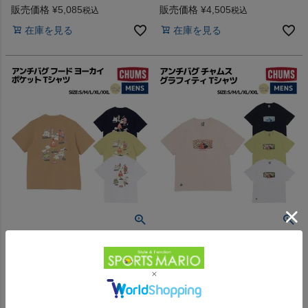
ール
販売価格
¥
5,085
販売価格
¥
4,505
税込
税込
在庫を見る
在庫を見る
【32%OFF】
【32%OFF】
チャムス アンチバグ フード ヨ
チャムス アンチバグ グラフィ
ーカイ ポケット Tシャツ カジ
ティ Tシャツ カジュアル アウ
ュアル アウトドア トップス 半
トドア トップス 半袖 クルーネ
-
-
（
0
）
（
0
）
件
件
袖 クルーネック プルオーバー
ック プルオーバー CHUMS
CHUMS Anti-Bug Food Yokai
Anti-Bug Graffiti T-Shirt アウト
販売価格
¥
4,337
販売価格
¥
3,366
税込
税込