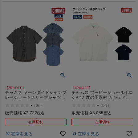
【35%OFF】
【32%OFF】
チャムス ヤーンダイドシャンブ
チャムス ブービーショールポロ
レーショートスリーブシャツ
シャツ 鹿の子素材 カジュアル
CHUMS Yarn-Dyed Chambray
半袖 シャツ CHUMS Booby
-
-
（
0
）
（
0
）
件
件
Shirt アウトレット セール
Shawl Polo Shirt アウトレット
セール
販売価格
¥
7,722
販売価格
¥
5,085
税込
税込
在庫切れ
在庫切れ
在庫を見る
在庫を見る