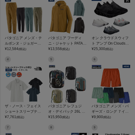
パタゴニア メンズ・テ
パタゴニア フーディ
オン クラウドスウィフ
ルボンヌ・ジョガーズ
ニ・ジャケット PATAG
ト アンプ On Cloudswif
PATAGONIA MS TERR
¥
12,584
ONIA MS HOUDINI JKT
¥
13,558
t Amp
¥
25,300
(税込)
(税込)
(税込)
EBONNE JOGGERS
4
5
6
ザ・ノース・フェイス
パタゴニア レフュジ
パタゴニア メンズ・バ
ショートスリーブテッ
オ・デイパック 26L PA
ギーズ・ロング ７イン
クポロ THE NORTH FA
¥
7,761
TAGONIA REFUGIO DA
¥
15,950
チ Patagonia Men's Ba
¥
9,900
(税込)
(税込)
(税込)
CE
Y PACK 47914
ggies Long 7-inch
7
8
9