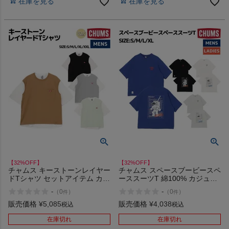
在庫を見る
在庫を見る
【32%OFF】
【32%OFF】
チャムス キーストーンレイヤー
チャムス スペースブービースペ
ドTシャツ セットアイテム カジ
ーススーツT 綿100% カジュア
ュアル アウトドア トップス 半
ル アウトドア キャンプ 半袖 イ
-
-
（
0
）
（
0
）
件
件
袖 Tシャツ クルーネック プル
ラスト プリント CHUMS
オーバー CHUMS Keystone
Space Booby Spacesuit T アウ
販売価格
¥
5,085
販売価格
¥
4,038
税込
税込
Layered T-Shirt アウトレット
トレット セール
セール
在庫切れ
在庫切れ