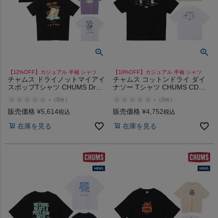
商品レビュー
プロテイン・サプリメントまとめ買い
アウトレットセール
【12%OFF】カジュアル 半袖 シャツ
【10%OFF】カジュアル 半袖 シャツ
チャムス ドライノットマイアイ
チャムス コットンドライ ダイ
スタッフコーディネート
スポップTシャツ CHUMS Dry
ナソー Tシャツ CHUMS CD
Not My Ice Pop T-Shirt
Dinosaur T-Shirt
-
-
（
0
）
（
0
）
件
件
販売価格
¥
5,614
販売価格
¥
4,752
スタッフブログ
税込
税込
在庫を見る
在庫を見る