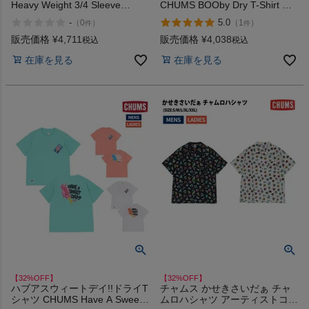
Heavy Weight 3/4 Sleeve
CHUMS BOOby Dry T-Shirt ア
Baseball T-Shirt アウトレット
ウトレット セール
-
5.0
（
0
）
（
1
）
件
件
セール
販売価格
¥
4,711
販売価格
¥
4,038
税込
税込
在庫を見る
在庫を見る
【32%OFF】
【32%OFF】
ハブアスウィートデイ!!ドライT
チャムス かせきさいだぁ チャ
シャツ CHUMS Have A Sweet
ムロハシャツ アーティストコラ