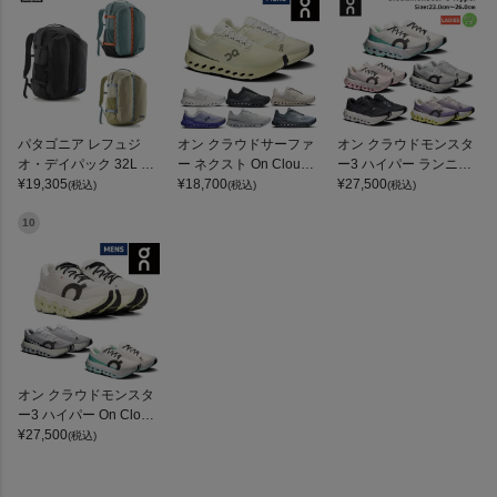
パタゴニア レフュジ
オン クラウドサーファ
オン クラウドモンスタ
オ・デイパック 32L PA
ー ネクスト On Clouds
ー3 ハイパー ランニン
TAGONIA REFUGIO DA
¥
19,305
urfer Next
¥
18,700
グシューズ ランシュー
¥
27,500
(税込)
(税込)
(税込)
Y PACK
ロード マラソン トレー
ニング スポーツ スニー
10
カー On Cloudmonster
3 Hyper
オン クラウドモンスタ
ー3 ハイパー On Cloud
monster 3 Hyper
¥
27,500
(税込)