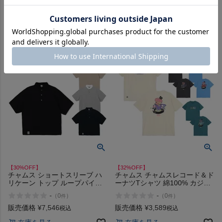
Pocket T-Shirt アウトレット セ
レット セール
在庫を見る
在庫を見る
ール
【30%OFF】
【32%OFF】
チャムス ショートスリーブ ハ
チャムス チャムスレコード＆ド
リケーン トップ ループパイル
ーナツTシャツ 綿100% カジュ
オーバーサイズ CHUMS
アル アウトドア キャンプ 半袖
-
-
（
0
）
（
0
）
件
件
Hurricane Top LP アウトレット
イラスト プリント CHUMS
セール
Record & Donuts T-Shirt アウト
販売価格
¥
7,546
販売価格
¥
3,589
税込
税込
レット セール