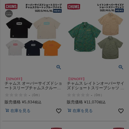
【32%OFF】
【32%OFF】
チャムス オーバーサイズドショ
チャムス レイトンオーバーサイ
ートスリーブチャムスクルート
ズドショートスリーブシャツ カ
ップループパイル カジュアル
ジュアル アウトドア 半袖 シャ
-
-
（
0
）
（
0
）
件
件
アウトドア 半袖 シャツ Tシャ
ツ 綿100% CHUMS アウトレッ
ツ スウェット 綿100% USAコ
ト セール
販売価格
¥
5,834
販売価格
¥
11,070
税込
税込
ットン CHUMS アウトレット
在庫を見る
在庫を見る
セール