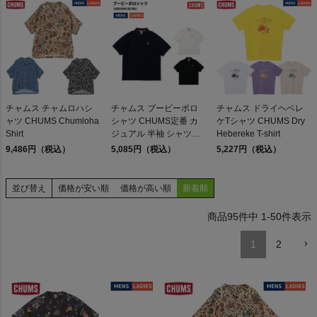
検索
チャムス チャムロハシ
チャムス ブービーポロ
チャムス ドライヘベレ
商品が見つからない方はこちら
ャツ CHUMS Chumloha
シャツ CHUMS定番 カ
ケTシャツ CHUMS Dry
Shirt
ジュアル 半袖 シャツ
Hebereke T-shirt
CHUMS Booby Polo
9,486円（税込）
5,085円（税込）
5,227円（税込）
Shirt アウトレット セー
ル
並び替え
価格が安い順
価格が高い順
新着順
On
95
件中
1
-
50
件表示
THE NORTH FACE
1
2
NIKE
CHUMS