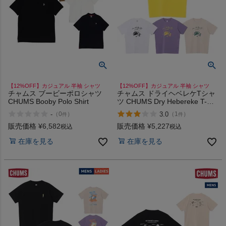
インフィット INFIT
サックス SAXX
オン On
【12%OFF】カジュアル 半袖 シャツ
【12%OFF】カジュアル 半袖 シャツ
チャムス ブービーポロシャツ
チャムス ドライヘベレケTシャ
CHUMS Booby Polo Shirt
ツ CHUMS Dry Hebereke T-
shirt
スポーツマリオTOP
-
3.0
（
0
）
（
1
）
件
件
販売価格
¥
6,582
販売価格
¥
5,227
税込
税込
ベースボールマリオ（野球商品）
在庫を見る
在庫を見る
お気に入り
ご利用ガイド
クーポン一覧