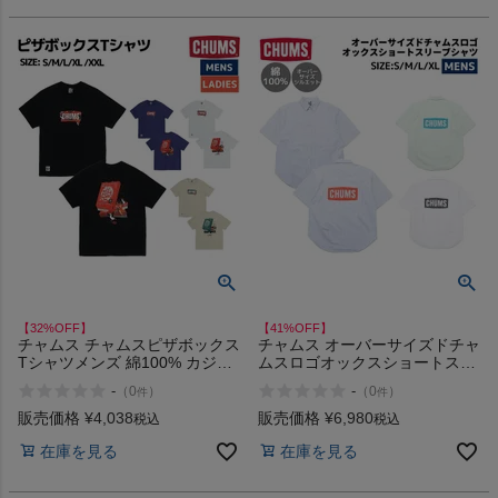
【32%OFF】
【41%OFF】
チャムス チャムスピザボックス
チャムス オーバーサイズドチャ
Tシャツメンズ 綿100% カジュ
ムスロゴオックスショートスリ
アル アウトドア ウェア 半袖 シ
ーブシャツ 綿100% カジュアル
-
-
（
0
）
（
0
）
件
件
ャツ USAコットン イラスト プ
アウトドア 半袖 シャツ フルボ
リント CHUMS Pizza Box T-
タン CHUMS アウトレット セ
販売価格
¥
4,038
販売価格
¥
6,980
税込
税込
Shirt アウトレット セール
ール
在庫を見る
在庫を見る