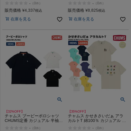
Day!! Dry T-Shirt アウトレット
ボ カジュアル 半袖 シャツ
-
-
（
0
）
（
0
）
件
件
セール
CHUMS Chumloha Shirt アウト
レット セール
販売価格
¥
4,337
販売価格
¥
8,825
税込
税込
在庫を見る
在庫を見る
【32%OFF】
【35%OFF】
チャムス ブービーポロシャツ
チャムス かせきさいだぁ アラ
CHUMS定番 カジュアル 半袖
カルトT 綿100％ カジュアル 半
シャツ CHUMS Booby Polo
袖 シャツ Tシャツ バックプリ
-
-
（
0
）
（
0
）
件
件
Shirt アウトレット セール
ント CHUMS アウトレット セ