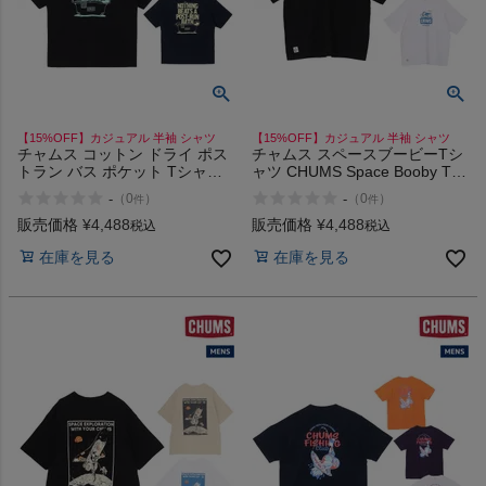
【15%OFF】カジュアル 半袖 シャツ
【15%OFF】カジュアル 半袖 シャツ
チャムス コットン ドライ ポス
チャムス スペースブービーTシ
トラン バス ポケット Tシャツ
ャツ CHUMS Space Booby T-
CHUMS CD Post-Run Bath
Shirt
-
-
（
0
）
（
0
）
件
件
Pocket T-Shirt
販売価格
¥
4,488
販売価格
¥
4,488
税込
税込
在庫を見る
在庫を見る