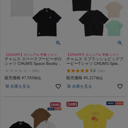
ヨガ
キャンプ・フェス
【12%OFF】カジュアル 半袖 シャツ
【12%OFF】カジュアル 半袖 シャツ
旅行
チャムス スペースブービーポロ
チャムス スプラッシュビッグブ
シャツ CHUMS Space Booby
ービーTシャツ CHUMS Splash
Polo Shirt
Big Booby T-Shirt
-
5.0
（
0
）
（
1
）
件
件
通学
販売価格
¥
7,550
販売価格
¥
5,227
税込
税込
在庫を見る
在庫を見る
ビジネス
もっと見る