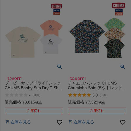
【32%OFF】
【32%OFF】
ブービーサップドライTシャツ
チャムロハシャツ CHUMS
CHUMS Booby Sup Dry T-Shirt
Chumloha Shirt アウトレット
アウトレット セール
セール
-
5.0
（
0
）
（
1
）
件
件
販売価格
¥
3,815
販売価格
¥
7,329
税込
税込
在庫切れ
在庫切れ
在庫を見る
在庫を見る