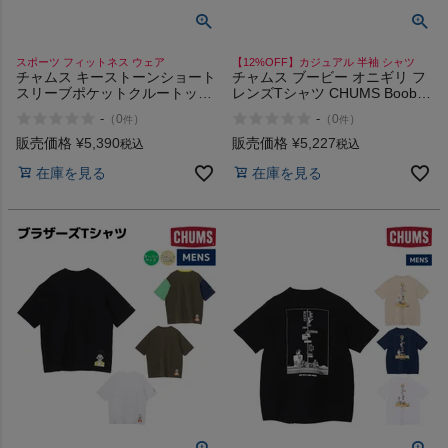
スポーツ フィットネス ウェア
【12%OFF】カジュアル 半袖 シャツ
チャムス キーストーンショート
チャムス ブービー オニギリ フ
スリーブポケットクルートップ
レンズTシャツ CHUMS Booby
CHUMS Keystone Pocket Crew
Onigiri Friends T-Shirt
-
-
（
0
）
（
0
）
件
件
Top
販売価格
¥
5,390
販売価格
¥
5,227
税込
税込
在庫を見る
在庫を見る