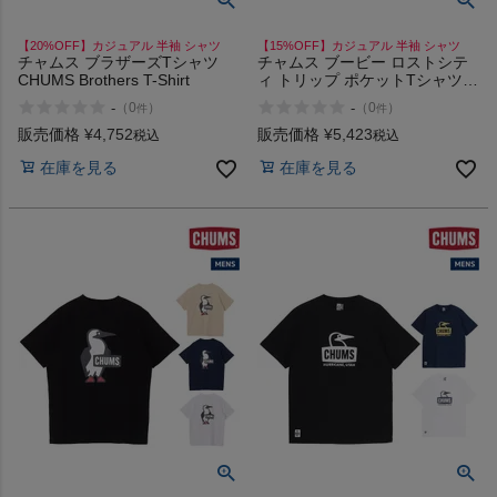
【20%OFF】カジュアル 半袖 シャツ
【15%OFF】カジュアル 半袖 シャツ
チャムス ブラザーズTシャツ
チャムス ブービー ロストシテ
CHUMS Brothers T-Shirt
ィ トリップ ポケットTシャツ
CHUMS Booby Lost City Trip
-
-
（
0
）
（
0
）
件
件
Pocket T-Shirt
販売価格
¥
4,752
販売価格
¥
5,423
税込
税込
在庫を見る
在庫を見る