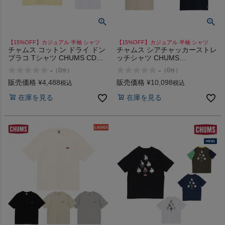
【15%OFF】カジュアル 半袖 シャツ
【15%OFF】カジュアル 半袖 シャツ
チャムス コットン ドライ ドン
チャムス シアチャッカーストレ
ブラコ Tシャツ CHUMS CD
ッチシャツ CHUMS
Donburako T-Shirt
Seerchucker Stretch Shirt
-
-
（
0
）
（
0
）
件
件
販売価格
¥
4,488
販売価格
¥
10,098
税込
税込
在庫を見る
在庫を見る