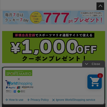
ペー
ジト
ップ
へ