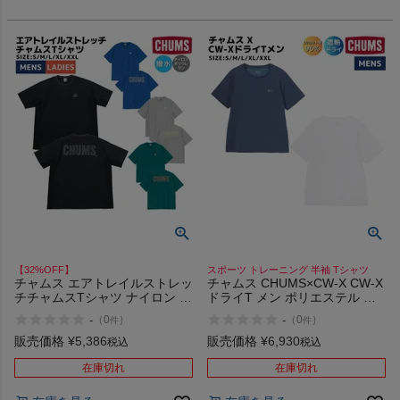
【32%OFF】
スポーツ トレーニング 半袖 Tシャツ
チャムス エアトレイルストレッ
チャムス CHUMS×CW-X CW-X
チチャムスTシャツ ナイロン カ
ドライT メン ポリエステル ス
ジュアル 半袖 シャツ 撥水 スト
ポーツ トレーニング 半袖 Tシ
-
-
（
0
）
（
0
）
件
件
レッチ CHUMS Airtrail Stretch
ャツ 遮熱 Dry T Men x UV
T-Shirt アウトレット セール
販売価格
¥
5,386
販売価格
¥
6,930
税込
税込
在庫切れ
在庫切れ