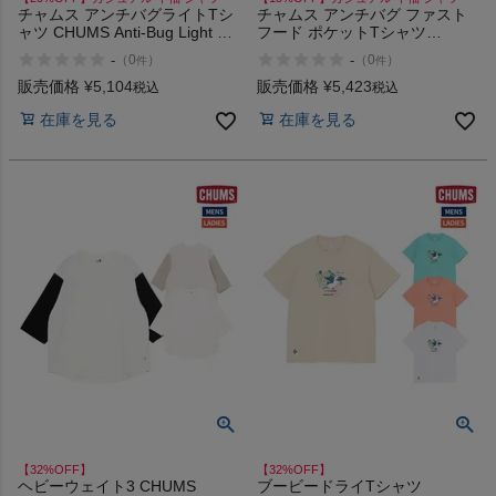
チャムス アンチバグライトTシ
チャムス アンチバグ ファスト
ャツ CHUMS Anti-Bug Light T-
フード ポケットTシャツ
Shirt
CHUMS Anti-Bug Fast Food
-
-
（
0
）
（
0
）
件
件
Pocket T-Shirt
販売価格
¥
5,104
販売価格
¥
5,423
税込
税込
在庫を見る
在庫を見る
【32%OFF】
【32%OFF】
ヘビーウェイト3 CHUMS
ブービードライTシャツ