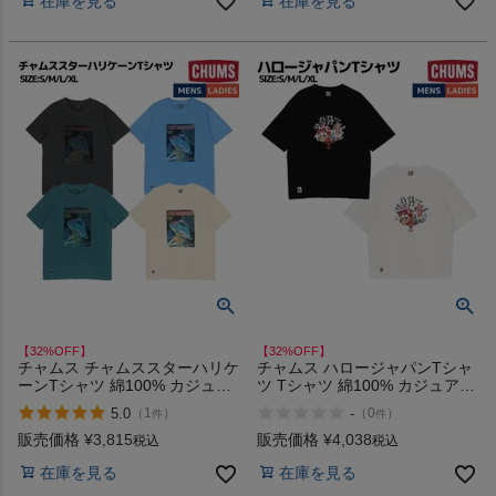
在庫を見る
在庫を見る
【32%OFF】
【32%OFF】
チャムス チャムススターハリケ
チャムス ハロージャパンTシャ
ーンTシャツ 綿100% カジュア
ツ Tシャツ 綿100% カジュアル
ル アウトドア キャンプ 半袖 イ
アウトドア キャンプ オーバー
5.0
-
（
1
）
（
0
）
件
件
ラスト プリント CHUMS Star
サイズ 半袖 イラスト プリント
Hurricane T-Shirt アウトレット
USAコットン100％ 扇子
販売価格
¥
3,815
販売価格
¥
4,038
税込
税込
セール
CHUMS Hello Japan T-Shirt ア
在庫を見る
在庫を見る
ウトレット セール