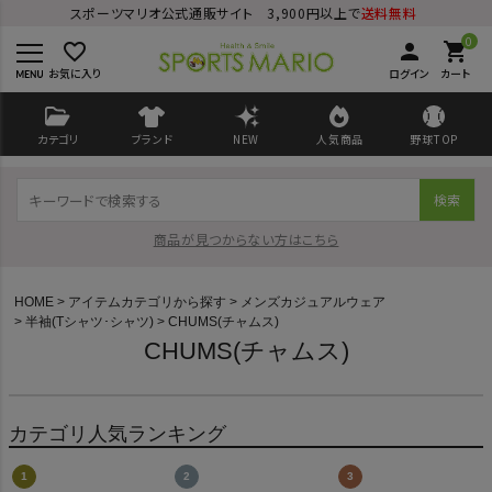
スポーツマリオ公式通販サイト 3,900円以上で
送料無料
0
favorite_border
person
shopping_cart
お気に入り
ログイン
カート
カテゴリ
ブランド
NEW
人気商品
野球TOP
検索
商品が見つからない方はこちら
HOME
アイテムカテゴリから探す
メンズカジュアルウェア
半袖(Tシャツ･シャツ)
CHUMS(チャムス)
CHUMS(チャムス)
ログイン
会員登録
カテゴリ人気ランキング
ようこそ ゲスト 様