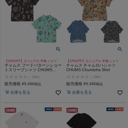
HOKA
もっと見る
メンズカジュアルウェア
【12%OFF】カジュアル 半袖 シャツ
【12%OFF】カジュアル 半袖 シャツ
チャムス フードパターンショー
チャムス チャムロハシャツ
レディースカジュアルウェア
トスリーブシャツ CHUMS
CHUMS Chumloha Shirt
Food Pattern Shirt
-
-
（
0
）
（
0
）
件
件
メンズスポーツウェア
販売価格
¥
9,486
販売価格
¥
9,486
税込
税込
在庫を見る
在庫を見る
レディーススポーツウェア
スポーツシューズ
もっと見る