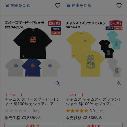
在庫を見る
在庫を見る
【32%OFF】
【32%OFF】
チャムス スペースブービーTシ
チャムス チャムスイズファンT
ャツ 綿100% カジュアル アウ
シャツ 綿100% カジュアル ア
トドア キャンプ 半袖 イラスト
ウトドア キャンプ ウェア 半袖
-
5.0
（
0
）
（
1
）
件
件
プリント CHUMS Space Booby
イラスト プリント レトロポッ
T-Shirt アウトレット セール
プ CHUMS アウトレット セー
販売価格
¥
3,589
販売価格
¥
3,366
税込
税込
ル
在庫切れ
在庫切れ