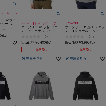
ーツ トレーニン
ー UAライ
クルー スポ
スポーツ トレーニング ウェア
【63%OFF】
オークリー US規格 ファウ
オークリー US規格 ファウ
ング スウェ
（
0
）
件
ンデイショナル フリース
ンデイショナル フリース
 UNDER
長袖 クルー 4.0 OAKLEY
長袖 クルー 4.0 OAKLEY
90
税込
-
-
（
0
）
（
0
）
件
件
Foundational Fleece L/S
Foundational Fleece L/S
Crew
Crew アウトレット セール
販売価格
¥
6,490
販売価格
¥
3,990
税込
税込
在庫切れ
在庫切れ
在庫を見る
在庫を見る