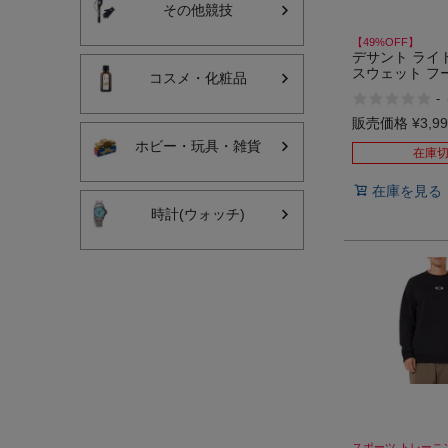
その他競技
【49%OFF】
デサント ライ
スウェット フ
コスメ・化粧品
ポーツ トレー
-
オーバー パー
DESCENTE
販売価格
¥
3,9
セール
ホビー・玩具・雑貨
在庫
在庫を見る
時計(ウォッチ)
スポーツ トレーニ