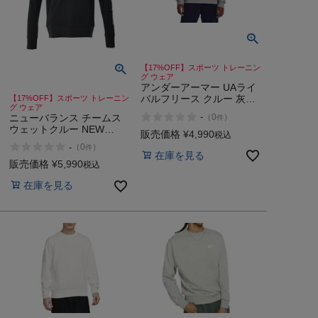
【17%OFF】スポーツ トレーニン
グ ウェア
アンダーアーマー UAライ
バルフリース クルー 灰色
【17%OFF】スポーツ トレーニン
グ ウェア
スポーツ トレーニング ス
-
ニューバランス チームス
（
0
）
件
ウェット トレーナー
ウェットクルー NEW
UNDER ARMOUR
販売価格
¥
4,990
税込
BALANCE Team Sweat
-
（
0
）
件
Crew
在庫を見る
販売価格
¥
5,990
税込
在庫を見る