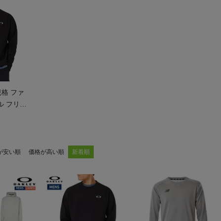
ア
カー
ニーカー
規格 ファ
他
ル フリー
AKLEY
）
eece L/S
が安い順
価格が高い順
新着順