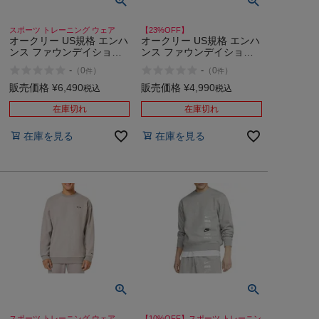
スポーツ トレーニング ウェア
【23%OFF】
オークリー US規格 エンハ
オークリー US規格 エンハ
ンス ファウンデイショナ
ンス ファウンデイショナ
ル フリース クルー スポー
ル フリース クルー 灰色
-
-
（
0
）
（
0
）
件
件
ツ トレーニング スウェッ
スポーツ トレーニング ス
ト トレーナー OAKLEY En
ウェット トレーナー
販売価格
¥
6,490
販売価格
¥
4,990
税込
税込
Foundational Fleece Crew
OAKLEY En Foundational
2.7
Fleece Crew 2.7
在庫切れ
在庫切れ
在庫を見る
在庫を見る
スポーツ トレーニング ウェア
【10%OFF】スポーツ トレーニン