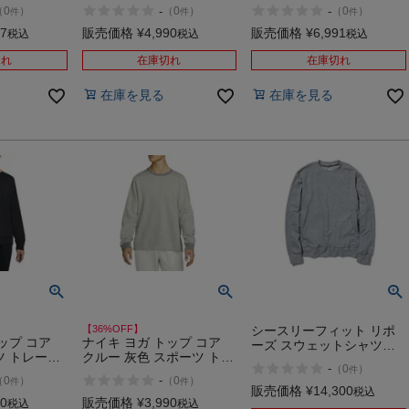
スウェット
トレーニング スウェット
ング スウェット トレーナ
-
-
（
0
）
（
0
）
（
0
）
件
件
件
 BB L/S
トレーナー NIKE BB L/S
ー NIKE WNTR L/S
アウトレット セール
17
販売価格
¥
4,990
販売価格
¥
6,991
税込
税込
税込
切れ
在庫切れ
在庫切れ
在庫を見る
在庫を見る
【36%OFF】
シースリーフィット リポ
ップ コア
ナイキ ヨガ トップ コア
ーズ スウェットシャツ
ツ トレーニ
クルー 灰色 スポーツ トレ
C3fit
-
（
0
）
件
ト トレーナ
ーニング スウェット トレ
-
（
0
）
（
0
）
件
件
トレット セ
ーナー NIKE アウトレット
販売価格
¥
14,300
税込
セール
90
販売価格
¥
3,990
税込
税込