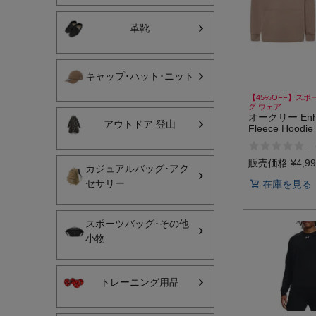
ヨガ
革靴
キャンプ・フェス
キャップ･ハット･ニット
旅行
【45%OFF】スポ
グ ウェア
通学
オークリー Enha
アウトドア 登山
Fleece Hoodie 
ビジネス
OAKLEY ア
-
ール
販売価格
¥
4,9
生活雑貨
カジュアルバッグ･アク
セサリー
在庫を見る
プレゼント
スポーツバッグ･その他
子育て
小物
全てのシーンを見る
トレーニング用品