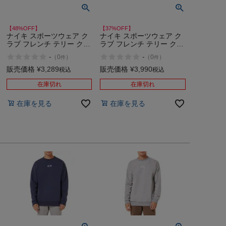
【48%OFF】
【37%OFF】
ナイキ スポーツウェア ク
ナイキ スポーツウェア ク
ラブ フレンチ テリー クル
ラブ フレンチ テリー クル
ー スポーツ トレーニング
ー 灰色 カジュアル ウェア
-
-
（
0
）
（
0
）
件
件
スウェット トレーナー
スウェット トレーナー
NIKE アウトレット セール
NIKE アウトレット セール
販売価格
¥
3,289
販売価格
¥
3,990
税込
税込
在庫切れ
在庫切れ
在庫を見る
在庫を見る