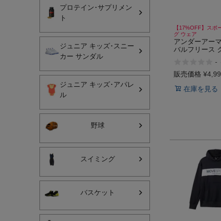
プロテイン･サプリメン
ト
【17%OFF】スポ
グ ウェア
アンダーアーマ
ジュニア キッズ･スニー
バルフリース 
カー サンダル
ーツ トレーニ
-
ット トレーナー
インフィット INFIT
ARMOUR
販売価格
¥
4,9
ジュニア キッズ･アパレ
在庫を見る
サックス SAXX
ル
オン On
野球
スイミング
バスケット