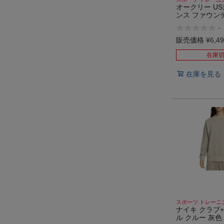
オークリー US
ンス ファウン
ル フリース ク
-
ツ トレーニン
ト トレーナー O
販売価格
¥
6,4
Foundational 
2.7
在庫
在庫を見る
スポーツ トレーニ
ナイキ クラブ+
ル クルー 灰色