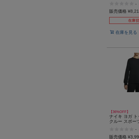
トレーニング 
-
トレーナー NIKE
販売価格
¥
8,2
在庫
在庫を見る
【36%OFF】
ナイキ ヨガ ト
クルー スポー
ング スウェッ
-
ー NIKE アウ
ール
販売価格
¥
3,9