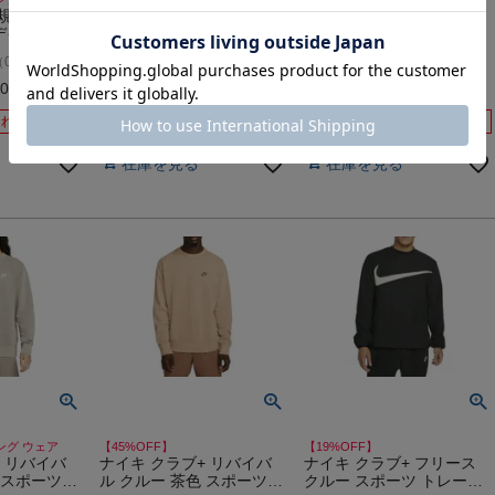
規格 エンハ
ナイキ パーク20 フリース
デサント トレーニングク
デイショナ
プルオーバー フーディ ス
ルーネック 枯草色 スポー
ルー スポー
ウェット パーカー 防寒 カ
ツ トレーニング スウェッ
-
-
（
0
）
（
0
）
（
0
）
件
件
件
グ スウェッ
ジュアル ウェア NIKE 063
ト トレーナー DESCENTE
AKLEY En
アウトレット セール
90
販売価格
¥
5,742
販売価格
¥
6,989
税込
税込
税込
Fleece Crew
切れ
在庫切れ
在庫切れ
在庫を見る
在庫を見る
ング ウェア
【45%OFF】
【19%OFF】
 リバイバ
ナイキ クラブ+ リバイバ
ナイキ クラブ+ フリース
 スポーツ
ル クルー 茶色 スポーツ
クルー スポーツ トレーニ