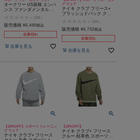
オークリー US規格 エンハ
グ ウェア
ナイキ クラブ フリース+
ンス ファンダメンタル フ
ブラッシュドバック クル
リース クルー 灰色 スポー
-
（
0
）
件
ー 灰色 スポーツ トレーニ
ツ トレーニング スウェッ
-
（
0
）
件
ング スウェット トレーナ
ト トレーナー OAKLEY
販売価格
¥
6,490
税込
ー NIKE
販売価格
¥
6,732
Enhance Fundamental
税込
Fleece Crew 1.0
在庫切れ
在庫切れ
在庫を見る
在庫を見る
【18%OFF】スポーツ トレーニン
【18%OFF】
グ ウェア
ナイキ クラブ+ フリース
ナイキ クラブ+ フリース
クルー 枯草色 スポーツ ト
クルー 灰色 スポーツ トレ