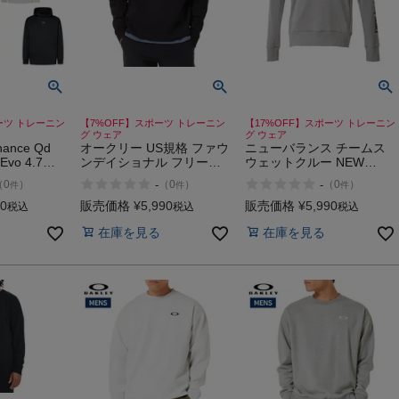
ーツ トレーニン
【7%OFF】スポーツ トレーニン
【17%OFF】スポーツ トレーニン
グ ウェア
グ ウェア
nce Qd
オークリー US規格 ファウ
ニューバランス チームス
Evo 4.7
ンデイショナル フリース
ウェットクルー NEW
ウトレット セ
長袖 クルー OAKLEY
BALANCE Team Sweat
-
-
（
0
）
（
0
）
（
0
）
件
件
件
Foundational Fleece L/S
Crew
Crew 4.0
90
販売価格
¥
5,990
販売価格
¥
5,990
税込
税込
税込
在庫を見る
在庫を見る