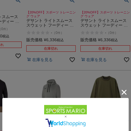
【20%OFF】スポーツ トレーニン
【20%OFF】スポーツ トレーニン
トスムース
グ ウェア
グ ウェア
デサント ライトスムース
デサント ライトスムース
ーディー ス
スウェット フーディー 灰
スウェット フーディー ス
ニング プル
（
0
）
件
色 スポーツ トレーニング
ポーツ トレーニング プル
カー
-
-
（
0
）
（
0
）
件
件
プルオーバー パーカー
オーバー パーカー
 アウトレット
90
税込
DESCENTE
DESCENTE
販売価格
¥
6,336
販売価格
¥
6,336
税込
税込
切れ
在庫切れ
在庫切れ
在庫を見る
在庫を見る
ング ウェア
スポーツ トレーニング ウェア
【51%OFF】