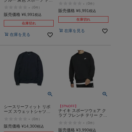
レーニング スウェット ト
-
（
0
）
件
ーニング スウェット トレ
レーナー NIKE WNTR L/S
-
（
0
）
件
ーナー NIKE WNTR L/S
販売価格
¥
6,991
税込
販売価格
¥
6,991
税込
在庫切れ
在庫切れ
在庫を見る
在庫を見る
シースリーフィット リポ
【37%OFF】
ナイキ スポーツウェア ク
ーズ スウェットシャツ
ラブ フレンチ テリー クル
C3fit
-
（
0
）
件
ー 綿混 カジュアル ウェア
-
（
0
）
件
スウェット トレーナー
販売価格
¥
14,300
税込
NIKE アウトレット セール
販売価格
¥
3,990
税込