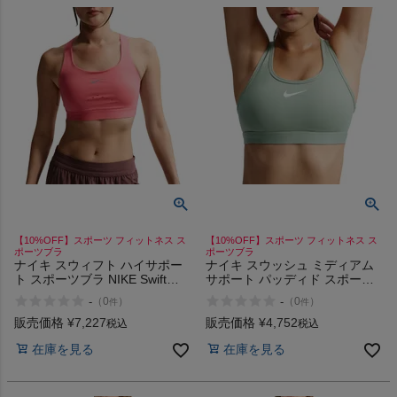
【10%OFF】スポーツ フィットネス ス
【10%OFF】スポーツ フィットネス ス
ポーツブラ
ポーツブラ
ナイキ スウィフト ハイサポー
ナイキ スウッシュ ミディアム
ト スポーツブラ NIKE Swift
サポート パッディド スポーツ
High Support Sports Bra
ブラ NIKE Swoosh Medium
-
-
（
0
）
（
0
）
件
件
Support Padded Sports Bra
販売価格
¥
7,227
販売価格
¥
4,752
税込
税込
在庫を見る
在庫を見る