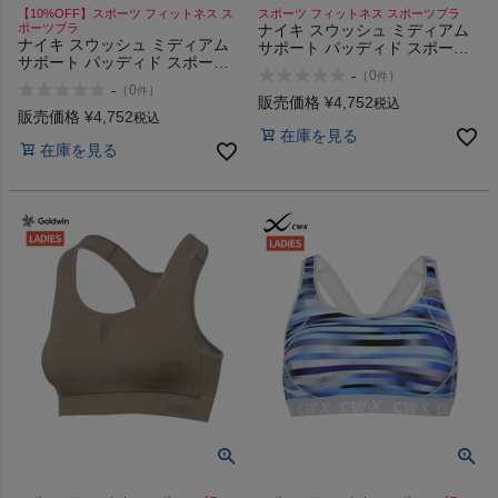
【10%OFF】スポーツ フィットネス ス
スポーツ フィットネス スポーツブラ
インフィット INFIT
ポーツブラ
ナイキ スウッシュ ミディアム
ナイキ スウッシュ ミディアム
サポート パッディド スポーツ
サポート パッディド スポーツ
ブラ NIKE Swoosh Medium
-
（
0
）
サックス SAXX
件
ブラ NIKE Swoosh Medium
Support Padded Sports Bra
-
（
0
）
件
Support Padded Sports Bra
販売価格
¥
4,752
税込
販売価格
¥
4,752
税込
オン On
在庫を見る
在庫を見る
スポーツマリオTOP
ベースボールマリオ（野球商品）
お気に入り
ご利用ガイド
クーポン一覧