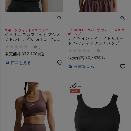
スポーツ フィットネス ウェア
【10%OFF】スポーツ フィットネス ス
ジュリエ ヨガフィット アシメ
ポーツブラ
ナイキ インディ ライトサポー
ミドルトップス for HOT YOGA
ト パッディド アジャスタブル
SWIMMING Julier FIT
-
（
0
）
件
スポーツブラ Indy Light
-
（
0
）
件
Support Padded Adjustable
販売価格
¥
12,100
税込
Sports Bra
販売価格
¥
3,762
税込
在庫を見る
在庫を見る