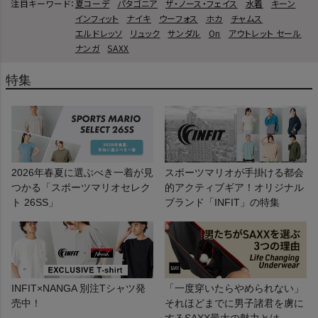
注目キーワード：
夏コーデ
パタゴニア
ザ・ノース・フェイス
水着
キーン
インフィット
ナイキ
ウーフォス
ホカ
チャムス
エルドレッソ
リュック
サンダル
On
アウトレット セール
ナンガ
SAXX
特集
2026年春夏に選ぶべき一着が見
スポーツマリオが手掛ける都会
つかる「スポーツマリオセレク
的アクティブギア！オリジナル
ト 26SS」
ブランド「INFIT」の特集
INFIT×NANGA 別注Tシャツ発
「一度穿いたらやめられない」
売中！
それほどまでに男子諸君を虜に
するSAXX最大の魅力とは…