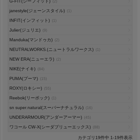
G-FIT(ジーフィット)
(2)
HOKA
janestyle(ジェーンスタイル)
(1)
INFIT(インフィット)
(1)
もっと見る
Julier(ジュリエ)
(9)
Manduka(マンドゥカ)
(2)
NEUTRALWORKS.(ニュートラルワークス)
(1)
メンズカジュアルウェア
NEW ERA(ニューエラ)
(2)
NIKE(ナイキ)
(84)
レディースカジュアルウェア
PUMA(プーマ)
(15)
ROXY(ロキシー)
(55)
メンズスポーツウェア
Reebok(リーボック)
(1)
レディーススポーツウェア
sn super.natural(スーパーナチュラル)
(16)
UNDERARMOUR(アンダーアーマー)
(45)
スポーツシューズ
ワコール CW-X(シーダブリューエックス)
(88)
19
件中
1
-
19
件表示
もっと見る