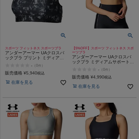
スポーツ フィットネス スポーツブラ
【5%OFF】スポーツ フィットネス スポ
アンダーアーマー UAクロスバ
ーツブラ
アンダーアーマー UAクロスバ
ックブラ プリント ミディアム
ックブラ ミディアムサポート
サポート UNDER ARMOUR UA
-
（
0
）
件
UNDER ARMOUR UA Cross
Cross Back Bra Print Medium
-
（
0
）
件
Back Bra Medium Support
Support
販売価格
¥
5,940
税込
販売価格
¥
4,990
税込
在庫を見る
在庫を見る