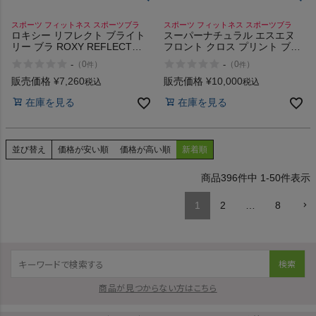
スポーツ フィットネス スポーツブラ
スポーツ フィットネス スポーツブラ
ロキシー リフレクト ブライト
スーパーナチュラル エスエヌ
リー ブラ ROXY REFLECT
フロント クロス プリント ブラ
BRIGHTLY BRA
トップ sn super.natural Front
-
-
（
0
）
（
0
）
件
件
Cross Print Bra Top
販売価格
¥
7,260
販売価格
¥
10,000
税込
税込
在庫を見る
在庫を見る
並び替え
価格が安い順
価格が高い順
新着順
396
件中
1
-
50
件表示
1
2
…
8
検索
商品が見つからない方はこちら