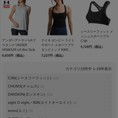
シースリーフィット メ
検索
ッシュスポーツブラ
アンダーアーマー UAブ
ナイキ ゼンビー ライト
C3fit
商品が見つからない方はこちら
ラタンク UNDER
サポート スポーツブラ
5,720円（税込）
ARMOUR UA Bra Tank
タンクトップ NIKE
Zenvy Light Support
6,930円（税込）
7,227円（税込）
Sports Bra Tank Top
19
件中
1
-
19
件表示
On
C3fit(シースリーフィット)
(12)
THE NORTH FACE
CHUMS(チャムス)
(2)
DANSKIN(ダンスキン)
(53)
NIKE
eight O eight／808(エイトオーエイト)
(1)
emmi(エミ)
(5)
CHUMS