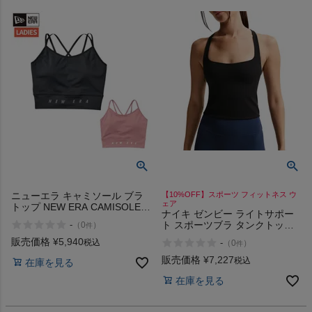
ニューエラ キャミソール ブラ
【10%OFF】スポーツ フィットネス ウ
ェア
トップ NEW ERA CAMISOLE
ナイキ ゼンビー ライトサポー
BRA TOP
-
ト スポーツブラ タンクトップ
（
0
）
件
NIKE Zenvy Light Support
販売価格
¥
5,940
税込
-
（
0
）
件
Sports Bra Tank Top
販売価格
¥
7,227
税込
在庫を見る
在庫を見る