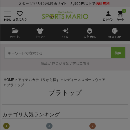
スポーツマリオ公式通販サイト 3,900円以上で
送料無料
0
favorite_border
person
shopping_cart
お気に入り
ログイン
カート
カテゴリ
ブランド
NEW
人気商品
野球TOP
検索
商品が見つからない方はこちら
HOME
アイテムカテゴリから探す
レディーススポーツウェア
ブラトップ
ブラトップ
ログイン
会員登録
カテゴリ人気ランキング
ようこそ ゲスト 様