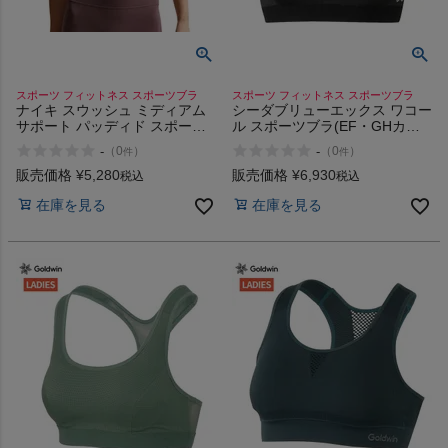
スポーツ フィットネス スポーツブラ
スポーツ フィットネス スポーツブラ
ナイキ スウッシュ ミディアム
シーダブリューエックス ワコー
サポート パッディド スポーツ
ル スポーツブラ(EF・GHカッ
ブラ NIKE Swoosh Medium
プ) CW-X Wacoal Sports Bra
-
-
（
0
）
（
0
）
件
件
Support Padded Sports Bra
(EF/GH cup)
販売価格
¥
5,280
販売価格
¥
6,930
税込
税込
在庫を見る
在庫を見る