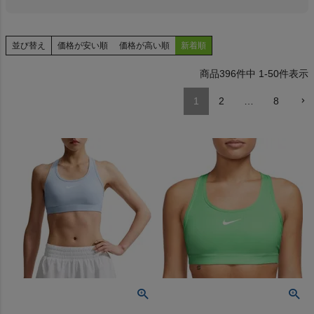
並び替え
価格が安い順
価格が高い順
新着順
ヨガ
396
件中
1
-
50
件表示
1
2
…
8
キャンプ・フェス
旅行
通学
ビジネス
もっと見る