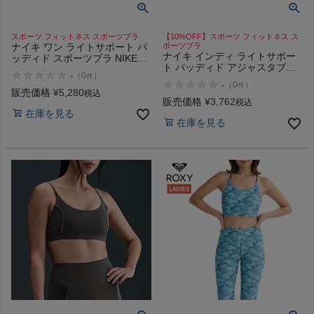
スポーツ フィットネス スポーツブラ
【10%OFF】スポーツ フィットネス ス
ナイキ ワン ライトサポート パ
ポーツブラ
ナイキ インディ ライトサポー
ッディド スポーツブラ NIKE
ト パッディド アジャスタブル
One Light Support Padded
-
（
0
）
件
スポーツブラ NIKE Indy Light
Sports Bra
-
（
0
）
件
Support Padded Adjustable
販売価格
¥
5,280
税込
Sports Bra
販売価格
¥
3,762
税込
在庫を見る
在庫を見る