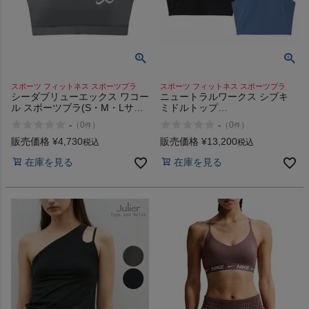
スポーツ フィットネス スポーツブラ
スポーツ フィットネス スポーツブラ
シーダブリューエックス ワコー
ニュートラルワークス シブキ
ル スポーツブラ(S・M・Lサイ
ミドルトップ
ズ) CW-X Wacoal Sports Bra
NEUTRALWORKS. SHIBUKI
-
-
（
0
）
（
0
）
件
件
(S/M/L size)
MIDDLE TOP
販売価格
¥
4,730
販売価格
¥
13,200
税込
税込
在庫を見る
在庫を見る