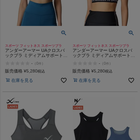
スポーツ フィットネス スポーツブラ
スポーツ フィットネス スポーツブラ
アンダーアーマー UAクロスバ
アンダーアーマー UAクロスバ
ックブラ ミディアムサポート
ックブラ ミディアムサポート
UNDER ARMOUR UA Cross
UNDER ARMOUR UA Cross
-
-
（
0
）
（
0
）
件
件
Back Bra Medium Support
Back Bra Medium Support
販売価格
¥
5,280
販売価格
¥
5,280
税込
税込
在庫を見る
在庫を見る