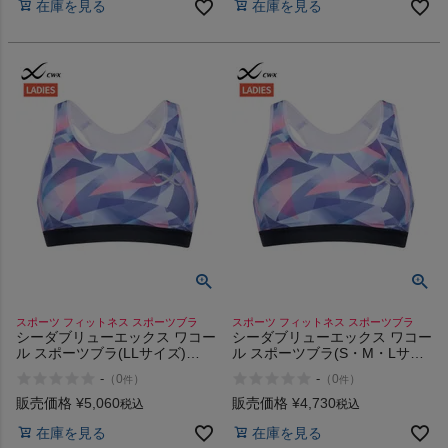
在庫を見る
在庫を見る
スポーツ フィットネス スポーツブラ
スポーツ フィットネス スポーツブラ
シーダブリューエックス ワコー
シーダブリューエックス ワコー
ル スポーツブラ(LLサイズ)
ル スポーツブラ(S・M・Lサイ
CW-X Sports Bra (LL size)
ズ) CW-X Sports Bra (S/M/L
-
-
（
0
）
（
0
）
件
件
size)
販売価格
¥
5,060
販売価格
¥
4,730
税込
税込
在庫を見る
在庫を見る