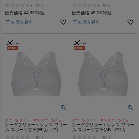
ズ) CW-X Sports Bra (S/M/L
ズ) CW-X Sports Bra (S/M/L
-
-
（
0
）
（
0
）
件
件
size)
size)
販売価格
¥
4,950
販売価格
¥
5,060
税込
税込
在庫を見る
在庫を見る
スポーツ フィットネス スポーツブラ
スポーツ フィットネス スポーツブラ
シーダブリューエックス ワコー
シーダブリューエックス ワコー
ル スポーツブラ(EFカップ)
ル スポーツブラ(AB・CDカッ
CW-X Sports Bra (EF cup)
プ) CW-X Sports Bra (AB/CD
-
-
（
0
）
（
0
）
件
件