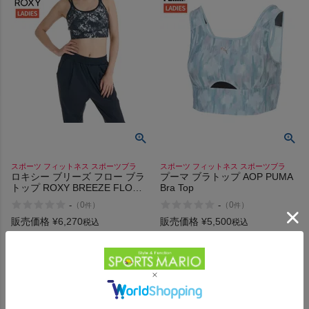
スポーツ フィットネス スポーツブラ
スポーツ フィットネス スポーツブラ
ロキシー ブリーズ フロー ブラ
プーマ ブラトップ AOP PUMA
トップ ROXY BREEZE FLOW
Bra Top
BRA
-
-
（
0
）
（
0
）
件
件
販売価格
¥
6,270
販売価格
¥
5,500
税込
税込
在庫を見る
在庫を見る