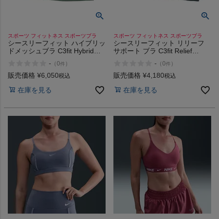
スポーツ フィットネス スポーツブラ
スポーツ フィットネス スポーツブラ
シースリーフィット ハイブリッ
シースリーフィット リリーフ
ドメッシュブラ C3fit Hybrid
サポート ブラ C3fit Relief
MeshB Bra
Support Bra
-
-
（
0
）
（
0
）
件
件
販売価格
¥
6,050
販売価格
¥
4,180
税込
税込
在庫を見る
在庫を見る