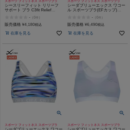
スポーツ フィットネス スポーツブラ
スポーツ フィットネス スポーツブラ
シースリーフィット リリーフ
シーダブリューエックス ワコー
商品レビュー
サポート ブラ C3fit Relief
ル スポーツブラ(EFカップ)
Support Bra
CW-X Sports Bra (EF cup)
-
-
（
0
）
（
0
）
件
件
プロテイン・サプリメントまとめ買い
販売価格
¥
4,180
販売価格
¥
6,490
税込
税込
在庫を見る
在庫を見る
アウトレットセール
スタッフコーディネート
スタッフブログ
スポーツ フィットネス スポーツブラ
スポーツ フィットネス スポーツブラ
シーダブリューエックス ワコー
シーダブリューエックス ワコー