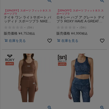
【10%OFF】スポーツ フィットネス ス
【20%OFF】スポーツ フィットネス ス
ポーツブラ
ポーツブラ
ナイキ ワン ライトサポート パ
ロキシー ハブ ア グレート デイ
ッディド スポーツブラ NIKE
ブラ ROXY HAVE A GREAT
One Light Support Padded
DAY BRA
-
-
（
0
）
（
0
）
件
件
Sports Bra
販売価格
¥
4,752
販売価格
¥
4,990
税込
税込
在庫を見る
在庫を見る