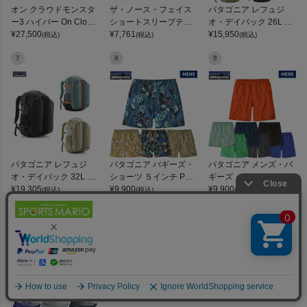
オン クラウドモンスタ
ザ・ノース・フェイス
パタゴニア レフュジ
ー3 ハイパー On Cloud
ショートスリーブテッ
オ・デイパック 26L PA
monster 3 Hyper
¥
27,500
クポロ THE NORTH FA
¥
7,761
TAGONIA REFUGIO DA
¥
15,950
(税込)
(税込)
(税込)
CE
Y PACK 47914
7
8
9
パタゴニア レフュジ
パタゴニア バギーズ・
パタゴニア メンズ・バ
オ・デイパック 32L PA
ショーツ ５インチ Pata
ギーズ・ロング ７イン
TAGONIA REFUGIO DA
¥
19,305
gonia Baggies Shorts 5
¥
9,900
チ Patagonia Men's Ba
¥
9,900
(税込)
(税込)
(税込)
Y PACK
inches
ggies Long 7-inch
10