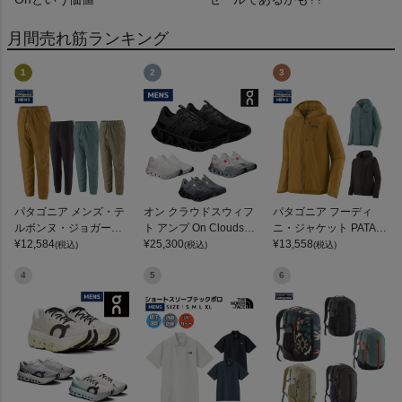
月間売れ筋ランキング
1
2
3
パタゴニア メンズ・テ
オン クラウドスウィフ
パタゴニア フーディ
ルボンヌ・ジョガーズ
ト アンプ On Cloudswif
ニ・ジャケット PATAG
PATAGONIA MS TERR
¥
12,584
t Amp
¥
25,300
ONIA MS HOUDINI JKT
¥
13,558
(税込)
(税込)
(税込)
EBONNE JOGGERS
4
5
6