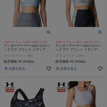
スポーツ フィットネス スポーツブラ
スポーツ フィットネス スポーツブラ
アンダーアーマー UAクロスバ
アンダーアーマー UAクロスバ
ックブラ プリント ミディアム
ックブラ プリント ミディアム
サポート UNDER ARMOUR UA
サポート UNDER ARMOUR UA
-
-
（
0
）
（
0
）
件
件
Cross Back Bra Print Medium
Cross Back Bra Print Medium
Support
Support
販売価格
¥
5,940
販売価格
¥
5,940
税込
税込
在庫を見る
在庫を見る