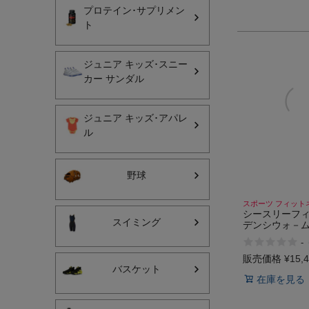
プロテイン･サプリメン
ト
ジュニア キッズ･スニー
カー サンダル
インフィット INFIT
ジュニア キッズ･アパレ
サックス SAXX
ル
オン On
野球
スポーツ フィット
シースリーフィ
スイミング
デンシウォ－
ロングスリーブ C
-
Kodenshi Warm
Long Sleeves
販売価格
¥
15,
バスケット
在庫を見る