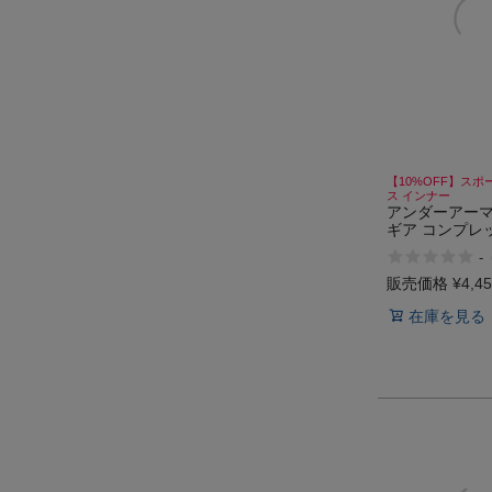
【10%OFF】スポ
ス インナー
アンダーアーマ
ギア コンプレ
ングスリーブ 
-
ナーシャツ ス
ットネス トレ
販売価格
¥
4,4
ンナー 吸汗速乾
在庫を見る
菌防臭 UVカット
ARMOUR