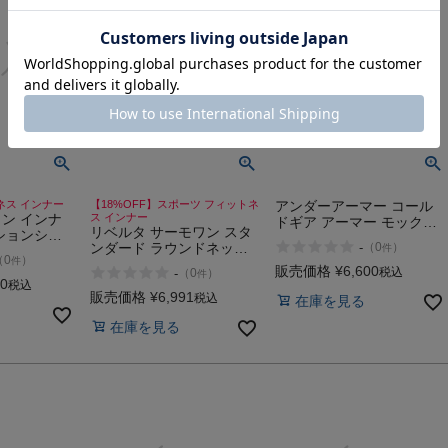
ネス インナー
【18%OFF】スポーツ フィットネ
アンダーアーマー コール
ン インナ
ス インナー
ドギア アーマー モックシ
リベルタ サーモワン スタ
ションシャ
ャツ スポーツ フィットネ
ンダード ラウンドネック
-
（
0
）
件
長袖ハイネッ
ス インナー 長袖 UNDER
（
0
）
件
長袖シャツ スポーツ イン
ポーツ トレ
ARMOUR
販売価格
¥
6,600
税込
-
（
0
）
件
ナー 防寒 長袖 シャツ
 長袖 ラン
50
税込
Liberta ThermOne
販売価格
¥
6,991
ト ストレッ
税込
在庫を見る
ード スイム
在庫を見る
ィット