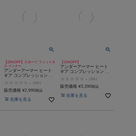
【22%OFF】スポーツ フィットネ
【11%OFF】
ス インナー
アンダーアーマー ヒート
アンダーアーマー ヒート
ギア コンプレッション ロ
ギア コンプレッション ク
ングスリーブ クルー スポ
-
（
0
）
件
ルー スポーツ フィットネ
ーツ フィットネス インナ
-
（
0
）
件
ス インナー 長袖 UNDER
ー 長袖 UNDER ARMOUR
販売価格
¥
3,390
税込
ARMOUR
販売価格
¥
2,990
HG Compression LS Crew
税込
在庫を見る
在庫を見る