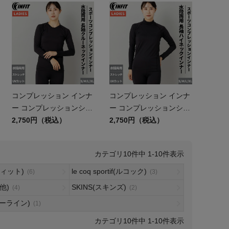
コンプレッション インナ
コンプレッション インナ
ー コンプレッションシャ
ー コンプレッションシャ
ツ 水陸両用 長袖クルー
2,750円（税込）
ツ 水陸両用 長袖ハイネ
2,750円（税込）
ネックインナー スポーツ
ックインナー スポーツ
トレーニングウェア 長袖
トレーニングウェア 長袖
10
件中
1
-
10
件表示
ランニング UVカット ス
ランニング UVカット ス
トレッチ ラッシュガード
トレッチ ラッシュガード
フィット)
le coq sportif(ルコック)
(6)
(3)
スイムウェア インフィッ
スイムウェア インフィッ
他)
SKINS(スキンズ)
(4)
(2)
ト INFIT
ト INFIT
ニューライン)
(1)
10
件中
1
-
10
件表示