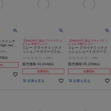
ックインナ
【20%OFF】登山 アウトドア ト
【20%OFF】登山 アウトドア ト
レイル 半袖 Tシャツ
レイル 半袖 Tシャツ
igh neck
ミレー ドライナミックメ
ミレー ドライナミックメ
ッシュノースリーブクルー
ッシュショートスリーブ
（
0
）
件
MILLET Drynamic Mesh
MILLET Drynamic Mesh
65
税込
-
-
（
0
）
（
0
）
件
件
Sleeveless Crew
Short Sleeve
販売価格
¥
4,664
販売価格
¥
5,280
税込
税込
切れ
在庫切れ
在庫切れ
在庫を見る
在庫を見る