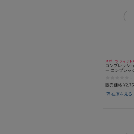
スポーツ フィット
コンプレッショ
ー コンプレッ
ツ 水陸両用 
-
クインナー ス
ーニングウェア
販売価格
¥
2,7
ニング UVカッ
在庫を見る
チ ラッシュガ
ウェア インフ
INFIT