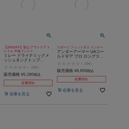
【20%OFF】登山 アウトドア ト
スポーツ フィットネス インナー
レイル 半袖 Tシャツ
アンダーアーマー UAコー
ミレー ドライナミックメ
ルドギア プロ ロングスリ
ッシュタンクトップ
ーブ クルーネック シャツ
-
（
0
）
件
MILLET Drynamic mesh
スポーツ フィットネス イ
-
（
0
）
件
tank top
ンナー 長袖 UNDER
販売価格
¥
8,800
税込
販売価格
¥
5,280
ARMOUR
税込
在庫切れ
在庫切れ
在庫を見る
在庫を見る