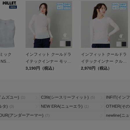
ア
カー
ニーカー
ナミック
インフィット クールドラ
インフィット クールドラ
他
NS
イテックインナー モック
イテックインナー クルー
ic Mesh
）
ネックロングスリーブ
3,190円（税込）
ネックロングスリーブ
2,970円（税込）
INFIT
INFIT
イムズユー)
C3fit(シースリーフィット)
INFIT(イン
(1)
(5)
ベルタ)
NEW ERA(ニューエラ)
OTHER(その
(3)
(1)
MOUR(アンダーアーマー)
newline(
(7)