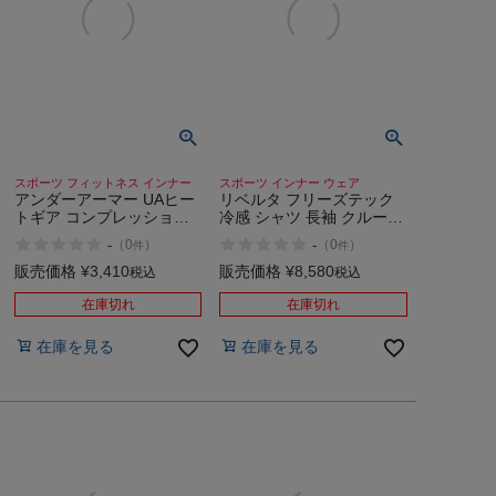
スポーツ フィットネス インナー
スポーツ インナー ウェア
アンダーアーマー UAヒー
リベルタ フリーズテック
トギア コンプレッション
冷感 シャツ 長袖 クルーネ
タンク UNDER ARMOUR
ック スポーツ インナー ウ
-
-
（
0
）
（
0
）
件
件
UA Heatgear
ェア Liberta FREEZE
Compression Tank
TECH
販売価格
¥
3,410
販売価格
¥
8,580
税込
税込
在庫切れ
在庫切れ
在庫を見る
在庫を見る