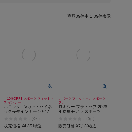
39
件中
1
-
39
件表示
【10%OFF】スポーツ フィットネ
スポーツ フィットネス スポーツ
ス インナー
ブラ
ルコック UVカットハイネ
ロキシー ブラトップ 2026
ック長袖インナーシャツ le
年春夏モデル スポーツ フ
coq sportif UV Protection
ィットネス スポーツブラ
-
-
（
0
）
（
0
）
件
件
High Neck Long Sleeves
ROXY FITNESS BLOOM
Inner Shirt
BRIGHT BRA
販売価格
¥
4,851
販売価格
¥
7,150
税込
税込