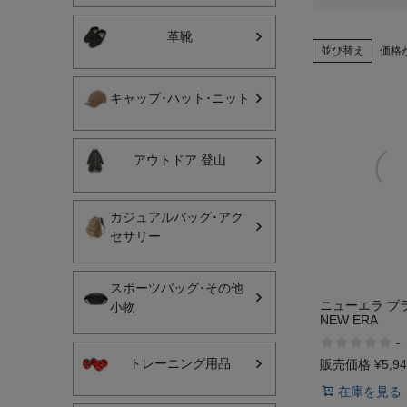
ヨガ
革靴
並び替え
価格
キャンプ・フェス
キャップ･ハット･ニット
旅行
通学
アウトドア 登山
ビジネス
生活雑貨
カジュアルバッグ･アク
セサリー
プレゼント
スポーツバッグ･その他
子育て
ニューエラ ブ
小物
NEW ERA
全てのシーンを見る
-
トレーニング用品
販売価格
¥
5,9
在庫を見る