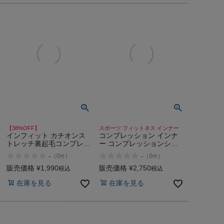
【38%OFF】
スポーツ フィットネス インナー
インフィット カチオンス
コンプレッション インナ
トレッチ裏起毛コンプレッ
ー コンプレッションシャ
ションハイネック スポー
ツ 水陸両用 長袖クルーネ
-
-
（
0
）
（
0
）
件
件
ツ インナー トレーニング
ックインナー スポーツ ト
ランニング ウォーキング
レーニングウェア 長袖 ラ
販売価格
¥
1,990
販売価格
¥
2,750
税込
税込
ジョギング アウトドア ア
ンニング UVカット ストレ
在庫を見る
在庫を見る
ンダーシャツ あったかい
ッチ ラッシュガード スイ
INFIT アウトレット セー
ムウェア インフィット
ル
INFIT