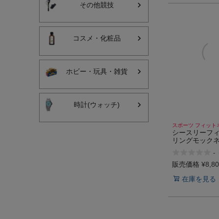
その他競技
コスメ・化粧品
ホビー・玩具・雑貨
時計(ウォッチ)
スポーツ フィット
シースリーフィ
リングモック
スリーブ C3fit C
-
Mock Neck Lon
販売価格
¥
8,8
在庫を見る