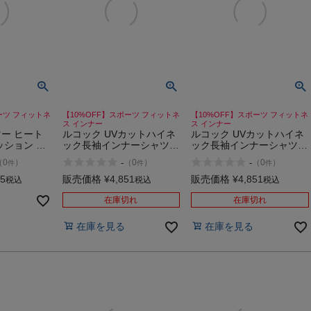
ーツ フィットネ
【10%OFF】スポーツ フィットネ
【10%OFF】スポーツ フィットネ
ス インナー
ス インナー
ー ヒート
ルコック UVカットハイネ
ルコック UVカットハイネ
ッション ロ
ック長袖インナーシャツ le
ック長袖インナーシャツ le
モック イン
coq sportif UV Protection
coq sportif UV Protection
-
-
（
0
）
（
0
）
（
0
）
件
件
件
ポーツ フィ
High Neck Long Sleeves
High Neck Long Sleeves
ーニング イ
Inner Shirt
Inner Shirt
55
販売価格
¥
4,851
販売価格
¥
4,851
税込
税込
税込
 伸縮性 抗
 UNDER
在庫切れ
在庫切れ
在庫を見る
在庫を見る