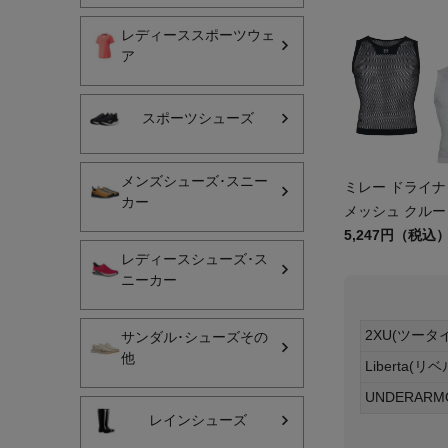
レディーススポーツウェ
レディーススポーツウェ
ア
スポーツシューズ
スポーツシューズ
メンズシューズ･スニー
レディースシューズ･ス
メンズシューズ･スニー
ミレー ドライ
カー
サンダル･シューズその
メッシュ クルー 
MILLET Drynam
5,247円（税込
アウトドア 登山
Crew
レディースシューズ･ス
ニーカー
キャップ･ハット･ニット
全てのカテゴリを見る
2XU(ツータ
サンダル･シューズその
他
Liberta(リ
UNDERAR
レインシューズ