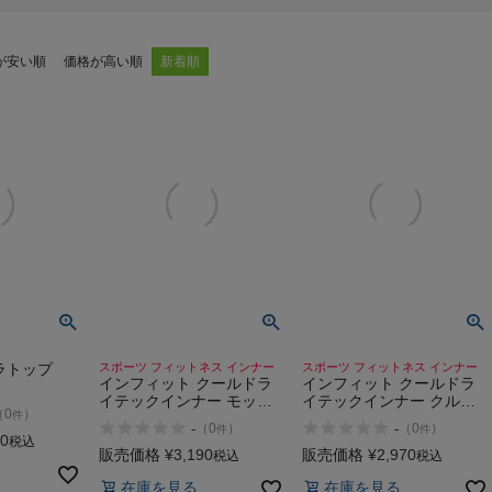
が安い順
価格が高い順
新着順
ラトップ
スポーツ フィットネス インナー
スポーツ フィットネス インナー
インフィット クールドラ
インフィット クールドラ
イテックインナー モック
イテックインナー クルー
（
0
）
件
ネックロングスリーブ レ
ネックロングスリーブ レ
-
-
（
0
）
（
0
）
件
件
ディース INFIT
ディース INFIT
40
税込
販売価格
¥
3,190
販売価格
¥
2,970
税込
税込
在庫を見る
在庫を見る