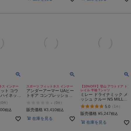
ネス インナー
スポーツ フィットネス インナー
【10%OFF】登山 アウトドア ト
ット コウ
アンダーアーマー UAヒー
レイル 半袖 Tシャツ
ミレー ドライナミック メ
ムハイネック
トギア コンプレッション
ッシュ クルー NS MILLET
3fit
タンク UNDER ARMOUR
-
（
0
）
（
0
）
件
件
Drynamic Mesh Crew
 High Neck
UA Heatgear
5.0
（
1
）
件
Compression Tank
400
販売価格
¥
3,410
税込
税込
販売価格
¥
5,247
税込
在庫を見る
在庫を見る