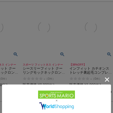
ネス インナー
スポーツ フィットネス インナー
【38%OFF】
ット クー
シースリーフィット クー
インフィット カチオンス
ネックロング
リングモックネックロング
トレッチ裏起毛コンプレッ
ooling
スリーブ C3fit Cooling
ションクルーネック スポ
-
-
（
0
）
（
0
）
（
0
）
件
件
件
g Sleeve
Mock Neck Long Sleeve
ーツ インナー トレーニン
グ ランニング ウォーキン
00
販売価格
¥
8,800
販売価格
¥
1,990
税込
税込
税込
グ ジョギング アウトドア
在庫を見る
在庫を見る
アンダーシャツ あったか
い INFIT アウトレット セ
ール