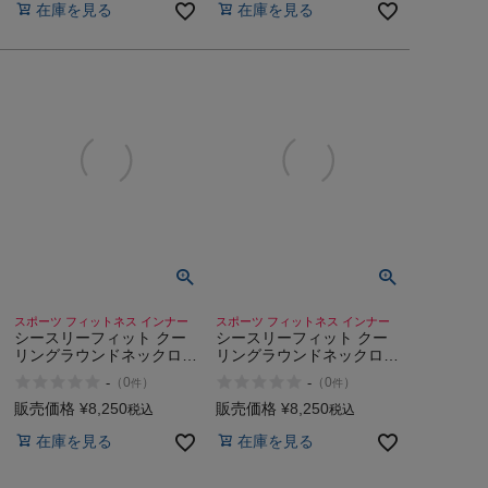
在庫を見る
在庫を見る
スポーツ フィットネス インナー
スポーツ フィットネス インナー
シースリーフィット クー
シースリーフィット クー
リングラウンドネックロン
リングラウンドネックロン
グスリーブ C3fit Cooling
グスリーブ C3fit Cooling
-
-
（
0
）
（
0
）
件
件
Round Neck Long Sleeve
Round Neck Long Sleeve
販売価格
¥
8,250
販売価格
¥
8,250
税込
税込
在庫を見る
在庫を見る