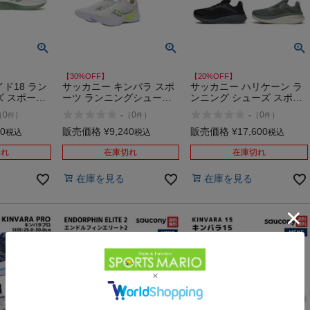
【30%OFF】
【20%OFF】
ド18 ラン
サッカニー キンバラ スポ
サッカニー ハリケーン ラ
ズ スポーツ
ーツ ランニングシューズ
ンニング シューズ スポー
ールラウン
ランシュー Saucony
ツ ランシュー クッション
-
-
（
0
）
（
0
）
（
0
）
件
件
件
0 138 103
KINVARA 14 アウトレット
性 反発性 安定性 ジョギン
セール
セール
グ ロードランニング
00
販売価格
¥
9,240
販売価格
¥
17,600
税込
税込
税込
Saucony HURRICANE 24
101 244 246
切れ
在庫切れ
在庫切れ
在庫を見る
在庫を見る