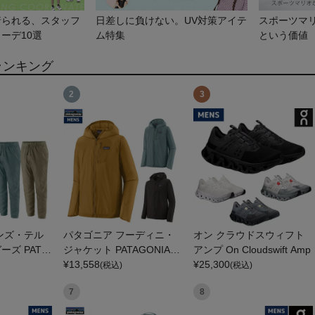
着られる、スタッフ
日差しに負けない。UV対策アイテ
スポーツマ
ーデ10選
ム特集
という価値
ランキング
2
3
ンズ・テル
パタゴニア フーディニ・
オン クラウドスウィフト
ズ PATA
ジャケット PATAGONIA M
アンプ On Cloudswift Amp
ERREBONN
S HOUDINI JKT
¥
13,558
¥
25,300
(税込)
(税込)
7
8