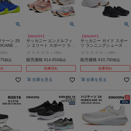
【55%OFF】
【30%OFF】
ケーン 25
サッカニー エンドルフィ
サッカニー ガイド スポー
RICANE ア
ン エリート スポーツ ラン
ツ ランニングシューズ ラ
ール
ニングシューズ ランシュ
ンシュー Saucony GUIDE
-
-
（
0
）
（
0
）
（
0
）
件
件
件
ー Saucony ENDORPHIN
17 アウトレット セール
ELITE 30 35 13 126 アウ
375
販売価格
¥
14,850
販売価格
¥
10,780
税込
税込
税込
トレット セール
切れ
在庫切れ
在庫切れ
在庫を見る
在庫を見る