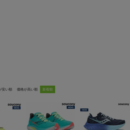
ア
カー
ニーカー
他
が安い順
価格が高い順
新着順