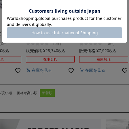
【40%OFF】
【55%OFF】
ンバラ プロ
サッカニー エンドルフィ
サッカニー キンバラ15
ニングシュ
ンエリート2 ランニング
Saucony KINVARA 15 ア
Saucony
シューズ スポーツ ランニ
ウトレット セール
-
-
（
0
）
（
0
）
（
0
）
件
件
件
RO アウトレッ
ングシューズ ランシュー
Saucony ENDORPHIN
00
販売価格
¥
25,740
販売価格
¥
7,920
税込
税込
税込
ELITE 2 アウトレット セ
ール
切れ
在庫切れ
在庫切れ
在庫を見る
在庫を見る
が安い順
価格が高い順
新着順