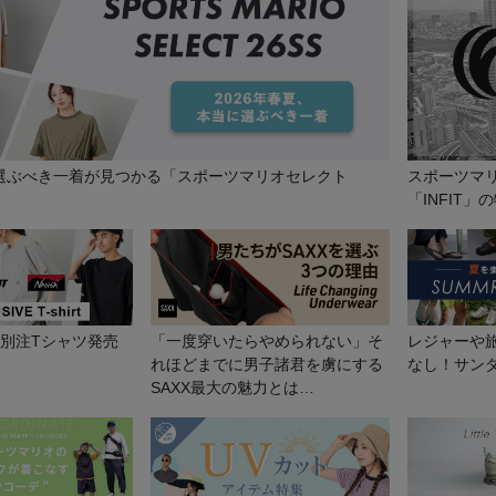
に選ぶべき一着が見つかる「スポーツマリオセレクト
スポーツマ
「INFIT」
GA 別注Tシャツ発売
「一度穿いたらやめられない」そ
レジャーや
れほどまでに男子諸君を虜にする
なし！サン
SAXX最大の魅力とは…