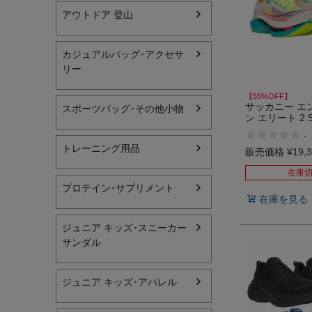
アウトドア 登山
ヨガ
キャンプ・フェス
カジュアルバッグ･アクセサ
リー
旅行
【55%OFF】
サッカニー エ
スポーツバッグ･その他小物
通学
ン エリート 2 S
ENDORPHIN 
-
ビジネス
トレット セー
トレーニング用品
販売価格
¥
19,
生活雑貨
在庫
プロテイン･サプリメント
プレゼント
在庫を見る
子育て
ジュニア キッズ･スニーカー
サンダル
全てのシーンを見る
ジュニア キッズ･アパレル