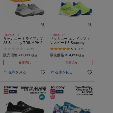
【55%OFF】
【50%OFF】
サッカニー トライアンフ
サッカニー エンドルフィ
23 Saucony TRIUMPH 23
ンスピード5 Saucony
アウトレット セール
ENDORPHIN SPEED 5 ア
-
5.0
（
0
）
（
1
）
件
件
ウトレット セール
販売価格
¥
11,880
販売価格
¥
14,850
税込
税込
在庫切れ
在庫切れ
在庫を見る
在庫を見る