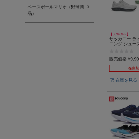
ベースボールマリオ（野球商
品）
【55%OFF】
サッカニー ライ
ニング シュー
ランシュー オ
-
ド Saucony 10
アウトレット 
販売価格
¥
9,9
在庫
在庫を見る