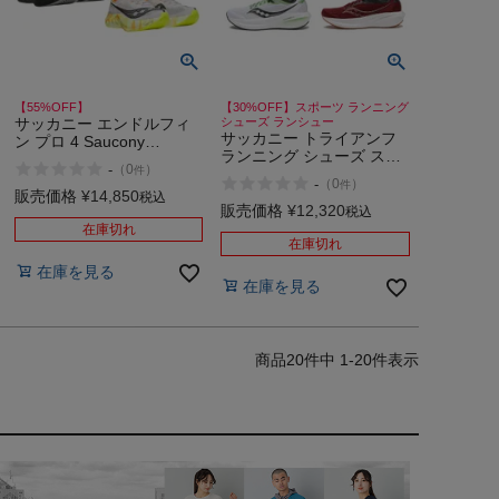
【55%OFF】
【30%OFF】スポーツ ランニング
サッカニー エンドルフィ
シューズ ランシュー
サッカニー トライアンフ
ン プロ 4 Saucony
ランニング シューズ スポ
ENDORPHIN PRO アウト
-
（
0
）
件
ーツ ランシュー ジョギン
レット セール
-
（
0
）
件
グ フィットネス ジム ウォ
販売価格
¥
14,850
税込
ーキング Saucony
販売価格
¥
12,320
税込
TRIUMPH 21 10 12 31 50
在庫切れ
アウトレット セール
在庫切れ
在庫を見る
在庫を見る
20
件中
1
-
20
件表示