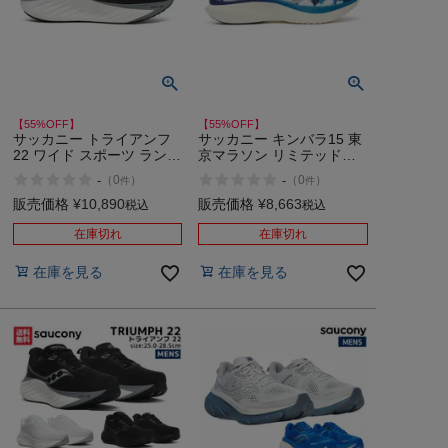
【55%OFF】
【55%OFF】
サッカニー トライアンフ
サッカニー キンバラ15 東
22 ワイド スポーツ ランニ
京マラソン リミテッドエ
ングシューズ ランシュー
ディション スポーツ ラン
-
-
（
0
）
（
0
）
件
件
幅広 Saucony TRIUMPH
ニングシューズ ランシュ
22 WIDE 200 アウトレッ
ー 限定モデル Saucony
販売価格
¥
10,890
販売価格
¥
8,663
税込
税込
ト セール
Tokyo Marathon Kinvara
15 アウトレット セール
在庫切れ
在庫切れ
在庫を見る
在庫を見る