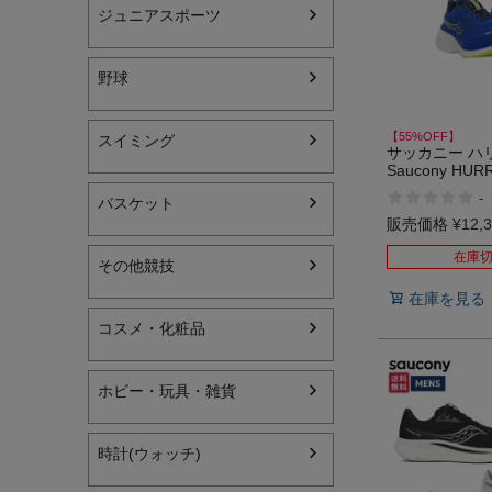
ジュニアスポーツ
野球
【55%OFF】
スイミング
サッカニー ハリ
インフィット INFIT
Saucony HUR
ウトレット セ
-
サックス SAXX
バスケット
販売価格
¥
12,
オン On
在庫
その他競技
在庫を見る
コスメ・化粧品
ホビー・玩具・雑貨
時計(ウォッチ)