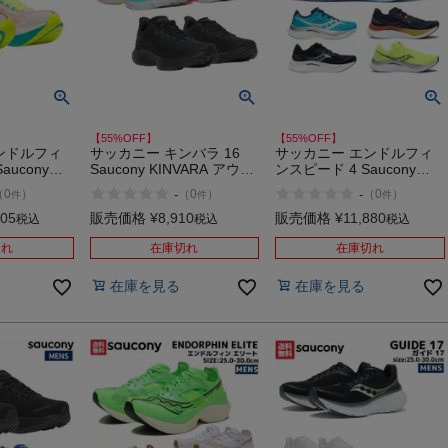
【55%OFF】
【55%OFF】
ンドルフィ
サッカニー キンバラ 16
サッカニー エンドルフィ
aucony
Saucony KINVARA アウト
ンスピード 4 Saucony
ELITE アウ
レット セール
ENDORPHIN SPEED アウ
-
-
（
0
）
（
0
）
（
0
）
件
件
件
ル
トレット セール
305
販売価格
¥
8,910
販売価格
¥
11,880
税込
税込
税込
切れ
在庫切れ
在庫切れ
在庫を見る
在庫を見る