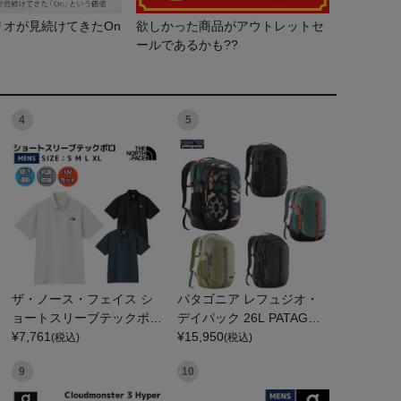
リオが見続けてきたOn
欲しかった商品がアウトレットセ
ールであるかも??
4
5
ザ・ノース・フェイス シ
パタゴニア レフュジオ・
ョートスリーブテックポロ
デイパック 26L PATAGON
THE NORTH FACE
¥
7,761
IA REFUGIO DAY PACK 4
¥
15,950
(税込)
(税込)
7914
9
10