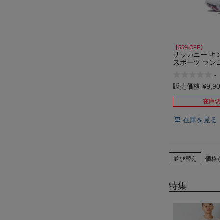
【55%OFF】
サッカニー キ
スポーツ ラン
ーズ ランシュー 
-
KINVARA P
ト セール
販売価格
¥
9,9
在庫
在庫を見る
並び替え
価格
特集