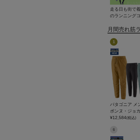
走る日も街で
のランニングコ
月間売れ筋
1
パタゴニア メ
ボンヌ・ジョガー
GONIA MS T
¥
12,584
(税込)
E JOGGERS
6