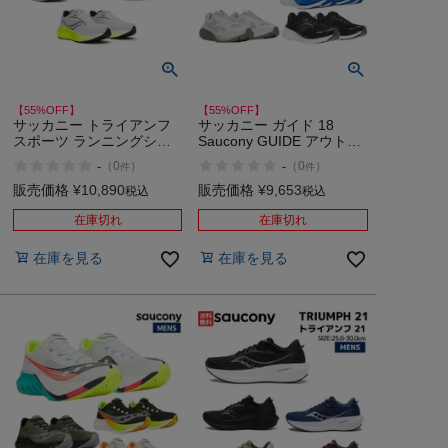
【55%OFF】
【55%OFF】
サッカニー トライアンフ
サッカニー ガイド 18
スポーツ ランニングシュ
Saucony GUIDE アウトレ
ーズ ランシュー Saucony
ット セール
-
-
（
0
）
（
0
）
件
件
TRIUMPH 22 200 201 203
135 アウトレット セール
販売価格
¥
10,890
販売価格
¥
9,653
税込
税込
在庫切れ
在庫切れ
在庫を見る
在庫を見る