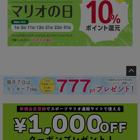
ペー
ジト
ップ
へ