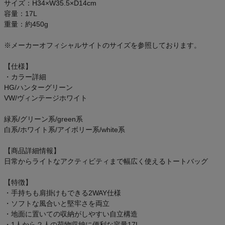
サイズ：H34×W35.5×D14cm
ご利用ガイド
容量：17L
重量：約450g
クーポン一覧
※メーカーオフィシャルサイトのサイズを参照しております。
商品レビュー
【仕様】
・カラー詳細
プロテイン・サプリメントまとめ買い
HG/ハンターグリーン
VW/ヴィンテージホワイト
アウトレットセール
緑系/グリーン系/green系
白系/ホワイト系/アイボリー系/white系
スタッフコーディネート
【商品詳細情報】
日常からライトなアクティビティまで幅広く使えるトートバッグ
スタッフブログ
【特徴】
・手持ちも肩掛けもできる2WAY仕様
・ソフトな風合いと堅牢さを両立
・地面に置いての収納がしやすい自立構造
・1人から２人の荷物収納に便利な容量17L