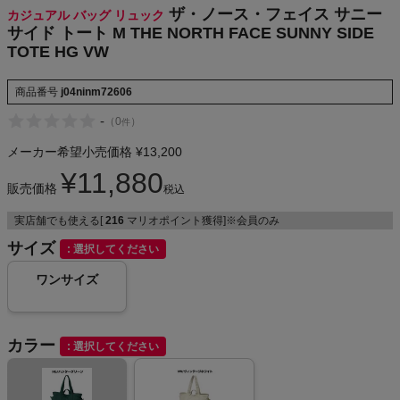
ザ・ノース・フェイス サニー
カジュアル バッグ リュック
NIKE
サイド トート M THE NORTH FACE SUNNY SIDE
TOTE HG VW
CHUMS
商品番号
j04ninm72606
HOKA
-
（
0
）
件
メーカー希望小売価格
¥
13,200
もっと見る
¥
11,880
販売価格
税込
実店舗でも使える[
216
マリオポイント獲得]※会員のみ
サイズ
メンズカジュアルウェア
選択してください
ワンサイズ
レディースカジュアルウェア
メンズスポーツウェア
カラー
選択してください
レディーススポーツウェア