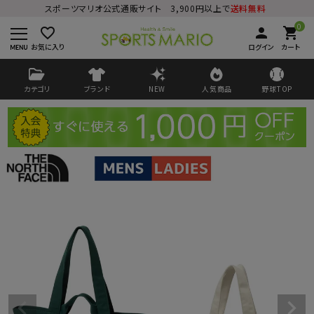
スポーツマリオ公式通販サイト 3,900円以上で
送料無料
0
favorite_border
person
shopping_cart
お気に入り
ログイン
カート
カテゴリ
ブランド
NEW
人気商品
野球TOP
ログイン
会員登録
ようこそ ゲスト 様