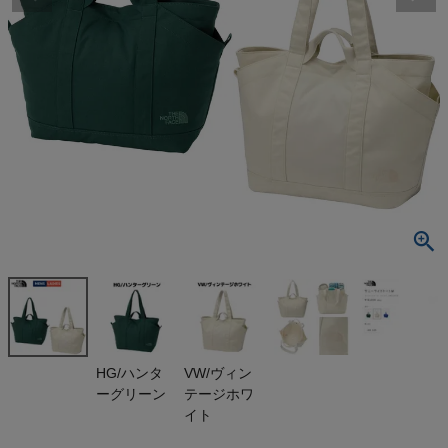
検索
商品が見つからない方はこちら
最近閲覧した商品
ザ・ノース・フ
ェイス サニ
ーサイド トー
¥
11,880
ト M THE NO
(税込)
RTH FACE S
UNNY SIDE
TOTE HG V
W
On
HG/ハンタ
VW/ヴィン
ーグリーン
テージホワ
THE NORTH FACE
イト