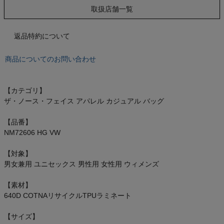
もっと見る
取扱店舗一覧
返品特約について
インフィット INFIT
商品についてのお問い合わせ
サックス SAXX
【カテゴリ】
ザ・ノース・フェイス アパレル カジュアル バッグ
オン On
【品番】
NM72606 HG VW
【対象】
スポーツマリオTOP
男女兼用 ユニセックス 男性用 女性用 ウィメンズ
ベースボールマリオ（野球商品）
【素材】
640D COTNAリサイクルTPUラミネート
お気に入り
【サイズ】