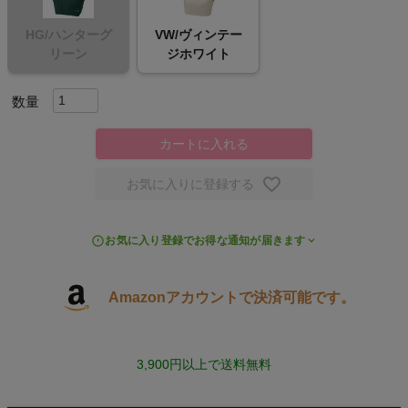
スポーツシューズ
HG/ハンターグ
VW/ヴィンテー
リーン
ジホワイト
もっと見る
カートに入れる
ヨガ
お気に入りに登録する
キャンプ・フェス
お気に入り登録でお得な通知が届きます
旅行
Amazonアカウントで決済可能です。
通学
ビジネス
3,900円以上で送料無料