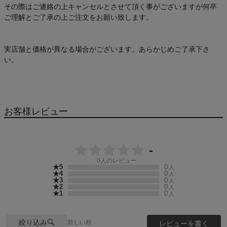
その際はご連絡の上キャンセルとさせて頂く事がございますが何卒
ご理解とご了承の上ご注文をお願い致します。
実店舗と価格が異なる場合がございます。あらかじめご了承下さ
い。
お客様レビュー
-
0
人のレビュー
★5
0
人
★4
0
人
★3
0
人
★2
0
人
★1
0
人
絞り込み
新しい順
レビューを書く