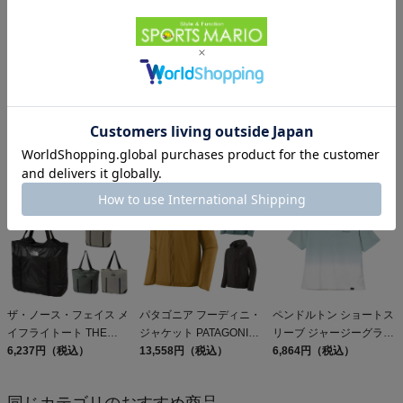
ザ・ノース・フェイス ジ
ヘリーハンセン グロング
グラミチ ヘンプGショー
オフェイストート 15L
10L HELLY HANSEN
ツ GRAMICCI HEMP G-
THE NORTH FACE
12,623円（税込）
GRONG 10
8,800円（税込）
SHORT
11,880円（税込）
GEOFACE TOTE
ザ・ノース・フェイス メ
パタゴニア フーディニ・
ペンドルトン ショートス
イフライトート THE
ジャケット PATAGONIA
リーブ ジャージーグラデ
NORTH FACE
6,237円（税込）
MS HOUDINI JKT
13,558円（税込）
ーションダイ バックプリ
6,864円（税込）
ントTシャツ
PENDELTON MW
同じカテゴリのおすすめ商品