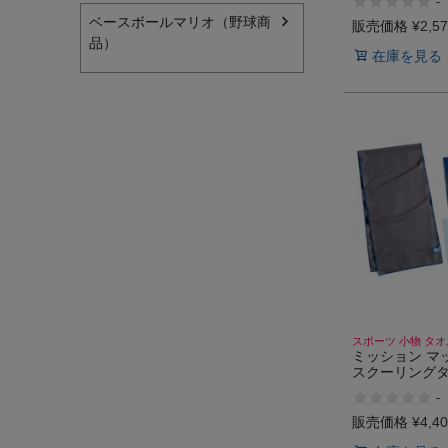
-
ベースボールマリオ（野球商
販売価格
¥
2,5
品）
在庫を見る
スポーツ 小物 タオ
ミッション マ
スクーリングタ
ーツタオル ス
-
ニング ゴルフ
熱中症対策 吸
販売価格
¥
4,4
性 MISSION