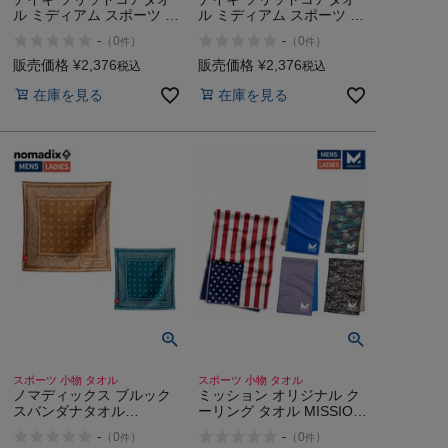
ル ミディアム スポーツ 旅
ル ミディアム スポーツ 旅
行 プール ジム 小物 タオ
行 プール ジム 小物 タオ
-
-
（
0
）
（
0
）
件
件
ル NIKE
ル NIKE
販売価格
¥
2,376
販売価格
¥
2,376
税込
税込
在庫を見る
在庫を見る
スポーツ 小物 タオル
スポーツ 小物 タオル
ノマディックス ブルック
ミッション オリジナル ク
スバンダナタオル
ーリング タオル MISSION
Nomadix BROOKS
ORIGINAL COOLING
-
-
（
0
）
（
0
）
件
件
BANDANA TOWEL
TOWEL