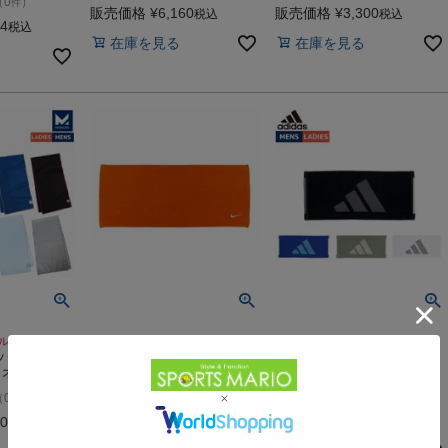
（
0
）
件
販売価格
¥
6,160
販売価格
¥
3,300
税込
税込
74
税込
在庫を見る
在庫を見る
ル
スポーツ 小物 タオル
スポーツ 小物 タオル
ックスプラ
ナイキ ソリッドコアタオ
アディダス フェイスタオ
オル スポ
ル NIKE Solid Core Towel
ル adidas FACE TOWEL
ポーツ ラン
-
-
（
0
）
（
0
）
（
0
）
件
件
件
 アウトドア
汗速乾 伸縮
00
販売価格
¥
2,376
販売価格
¥
1,683
税込
税込
税込