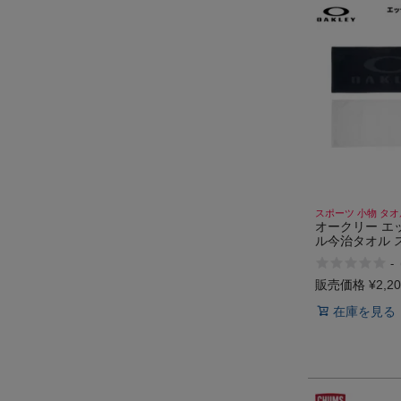
スポーツ 小物 タオ
オークリー エ
ル今治タオル 
オル フェイス
-
００% 日本製 O
販売価格
¥
2,2
在庫を見る