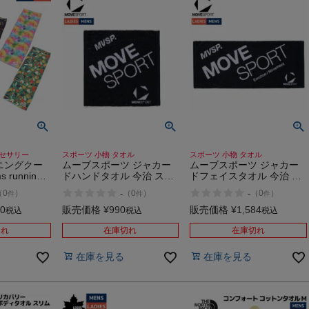
クセサリー
スポーツ 小物 タオル
スポーツ 小物 タオル
ニングクー
ムーブスポーツ ジャカー
ムーブスポーツ ジャカー
running
ドハンドタオル 今治 スポ
ドフェイスタオル 今治 ス
ーツ タオル 今治タオル 小
ポーツ タオル 今治タオル
-
-
（
0
）
（
0
）
（
0
）
件
件
件
物 アクセサリー コットン
小物 アクセサリー コット
100% MOVESPORT
ン100% MOVESPORT
80
販売価格
¥
990
販売価格
¥
1,584
税込
税込
税込
切れ
在庫切れ
在庫切れ
在庫を見る
在庫を見る