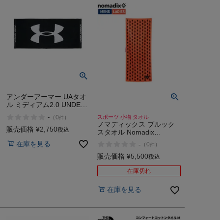
アンダーアーマー UAタオ
ル ミディアム2.0 UNDER
ARMOUR
-
スポーツ 小物 タオル
（
0
）
件
ノマディックス ブルック
販売価格
¥
2,750
税込
スタオル Nomadix
BROOKS TOWEL
在庫を見る
-
（
0
）
件
販売価格
¥
5,500
税込
在庫切れ
在庫を見る