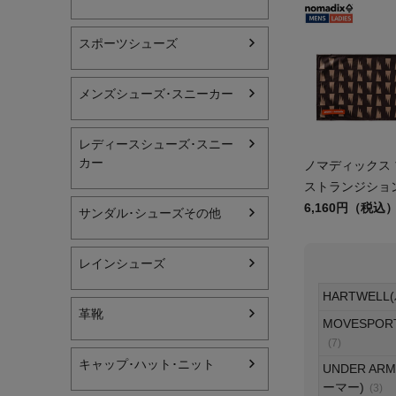
レディーススポーツウェ
スポーツシューズ
スポーツシューズ
メンズシューズ･スニーカー
メンズシューズ･スニー
レディースシューズ･スニー
レディースシューズ･ス
カー
ノマディックス
サンダル･シューズその
ストランジショ
Nomadix BROO
6,160円（税込
サンダル･シューズその他
アウトドア 登山
TRANSITION M
キャップ･ハット･ニット
レインシューズ
全てのカテゴリを見る
HARTWEL
革靴
MOVESPO
(7)
キャップ･ハット･ニット
UNDER A
ーマー)
(3)