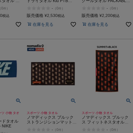
スタオル プ
ドライタオル Kiu PTB
クールタオル PACKABLE
ト コットン
QUICK DRY TOWEL 622
HOODY COOL 906 911
-
-
（
0
）
（
0
）
（
0
）
件
件
件
Essential
641 644
948
70
販売価格
¥
2,530
販売価格
¥
2,200
税込
税込
税込
在庫を見る
在庫を見る
ーツ 小物 タオ
スポーツ 小物 タオル
スポーツ 小物 タオル
ノマディックス ブルック
ノマディックス ブルック
ードタオル
ストランジションマット
ス フィットネスタオル
NIKE
Nomadix BROOKS
Nomadix BROOKS
-
-
（
0
）
（
0
）
件
件
TRANSITION MAT
FITNESS TOWEL