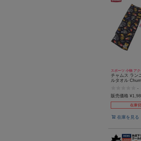
スポーツ 小物 ア
チャムス ラン
ルタオル Chums 
cool towel
-
販売価格
¥
1,9
在庫
在庫を見る