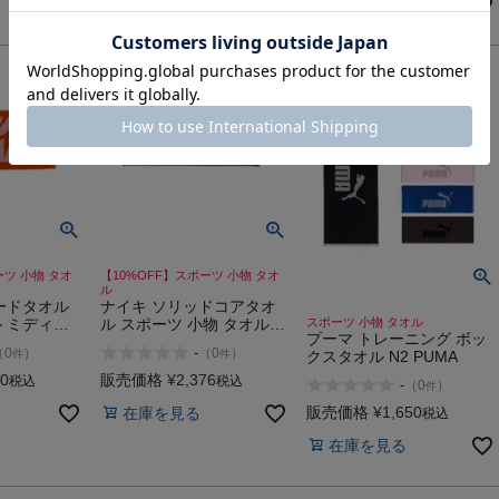
在庫を見る
在庫を見る
ーツ 小物 タオ
【10%OFF】スポーツ 小物 タオ
ル
ードタオル
ナイキ ソリッドコアタオ
 ミディア
ル スポーツ 小物 タオル
スポーツ 小物 タオル
プーマ トレーニング ボッ
物 タオル
NIKE
-
（
0
）
（
0
）
件
件
クスタオル N2 PUMA
00
販売価格
¥
2,376
税込
税込
-
（
0
）
件
販売価格
¥
1,650
在庫を見る
税込
在庫を見る