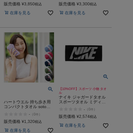
販売価格
¥
3,850
販売価格
¥
3,300
税込
税込
在庫を見る
在庫を見る
【10%OFF】スポーツ 小物 タオ
ル
ナイキ ジャガードタオル
スポーツタオル ミディア
ハートウエル 持ち歩き用
ム スポーツ 小物 タオル
コンパクトタオル soto
-
（
0
）
件
NIKE
HARTWELL
-
（
0
）
件
販売価格
¥
2,574
税込
販売価格
¥
1,320
税込
在庫を見る
在庫を見る