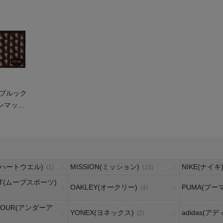
ア
カー
ニーカー
 ブルック
他
ンマット
KS
）
AT
L(ハートウエル)
MISSION(ミッション)
NIKE(ナイキ
(1)
(15)
RT(ムーブスポーツ)
OAKLEY(オークリー)
PUMA(プーマ
(4)
RMOUR(アンダーア
YONEX(ヨネックス)
adidas(ア
(2)