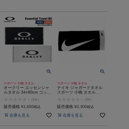
スポーツ 小物 タオル
スポーツ 小物 タオル
オークリー エッセンシャ
ナイキ ジャガードタオル
ルタオル 34×80cm コット
スポーツ 小物 タオル
ン ゴルフ スポーツタオル
NIKE 189
-
-
（
0
）
（
0
）
件
件
小物 タオル 綿 OAKLEY
Essential Towel 80 02E
販売価格
¥
1,650
販売価格
¥
3,300
税込
税込
100
在庫を見る
在庫を見る