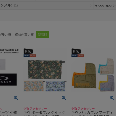
ュンメル)
le coq spor
(1)
が安い順
価格が高い順
新着順
ル
小物 アクセサリー
小物 アクセサリー
ポーツ 小物
キウ ポータブル クイック
キウ パッカブル フーディ