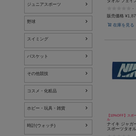
タオル フェイ
ジュニアスポーツ
レゼント ギフ
-
100％ OAKLEY 
Towel 80 2.0
販売価格
¥
1,8
野球
在庫を見る
スイミング
インフィット INFIT
サックス SAXX
バスケット
オン On
その他競技
コスメ・化粧品
ホビー・玩具・雑貨
【10%OFF】スポ
ル
ナイキ ジャガ
時計(ウォッチ)
スポーツタオル 