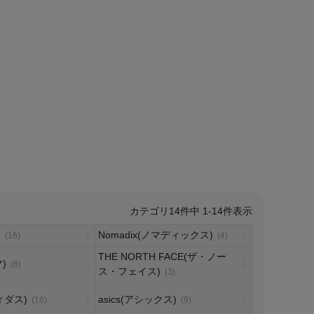
14
件中
1
-
14
件表示
)
Nomadix(ノマディックス)
(16)
(4)
THE NORTH FACE(ザ・ノー
)
(8)
ス・フェイス)
(3)
ディダス)
asics(アシックス)
(16)
(9)