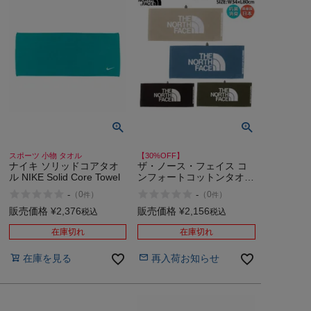
スポーツ 小物 タオル
【30%OFF】
ナイキ ソリッドコアタオ
ザ・ノース・フェイス コ
ル NIKE Solid Core Towel
ンフォートコットンタオル
綿100％ 日本製 スポーツ
-
-
（
0
）
（
0
）
件
件
小物 タオル フェイスタオ
ル THE NORTH FACE
販売価格
¥
2,376
販売価格
¥
2,156
税込
税込
Comfort Cotton Towel M
アウトレット セール
在庫切れ
在庫切れ
在庫を見る
再入荷お知らせ