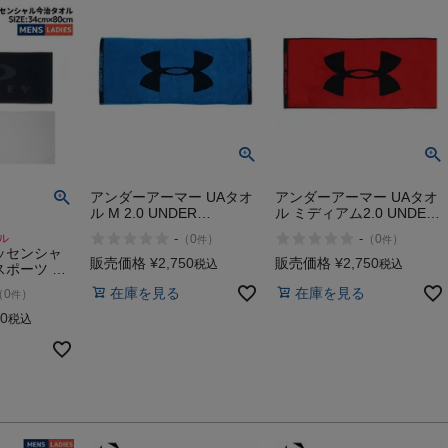
アンダーアーマー UAタオ
アンダーアーマー UAタオ
ル M 2.0 UNDER
ル ミディアム2.0 UNDER
ARMOUR
ARMOUR
-
-
ル
（
0
）
（
0
）
件
件
ッセンシャ
販売価格
¥
2,750
販売価格
¥
2,750
税込
税込
スポーツ タ
タオル 綿１
在庫を見る
在庫を見る
（
0
）
件
AKLEY
00
税込