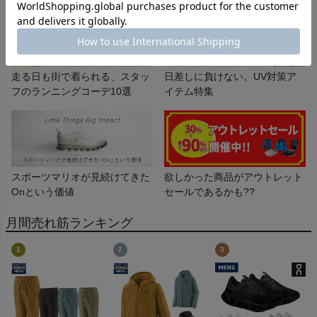
走る日も街で着られる、スタッ
日差しに負けない。UV対策ア
フのランニングコーデ10選
イテム特集
スポーツマリオが見続けてきた
欲しかった商品がアウトレット
Onという価値
セールであるかも??
月間売れ筋ランキング
1
2
3