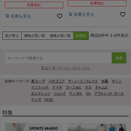
在庫切れ
在庫切れ
インフィット INFIT
在庫を見る
在庫を見る
サックス SAXX
オン On
6
件中
1
-
6
件表示
並び替え
価格が安い順
価格が高い順
新着順
検索
スポーツマリオTOP
商品が見つからない方はこちら
ベースボールマリオ（野球商品）
注目キーワード：
夏コーデ
パタゴニア
ザ・ノース・フェイス
水着
キーン
インフィット
ナイキ
ウーフォス
ホカ
チャムス
エルドレッソ
リュック
サンダル
On
アウトレット セール
お気に入り
ナンガ
SAXX
ご利用ガイド
特集
クーポン一覧