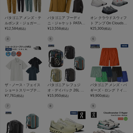
パタゴニア メンズ・テ
パタゴニア フーディ
オン クラウドスウィフ
ルボンヌ・ジョガーズ
ニ・ジャケット PATAG
ト アンプ On Cloudswif
PATAGONIA MS TERR
¥
12,584
ONIA MS HOUDINI JKT
¥
13,558
t Amp
¥
25,300
(税込)
(税込)
(税込)
EBONNE JOGGERS
4
5
6
ザ・ノース・フェイス
パタゴニア レフュジ
パタゴニア メンズ・バ
ショートスリーブテッ
オ・デイパック 26L PA
ギーズ・ロング ７イン
クポロ THE NORTH FA
¥
7,761
TAGONIA REFUGIO DA
¥
15,950
チ Patagonia Men's Ba
¥
9,900
(税込)
(税込)
(税込)
CE
Y PACK 47914
ggies Long 7-inch
7
8
9