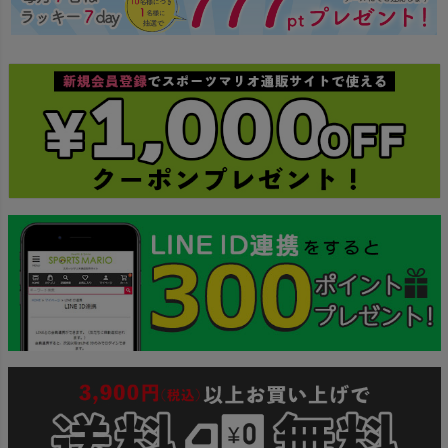
ジト
ップ
へ