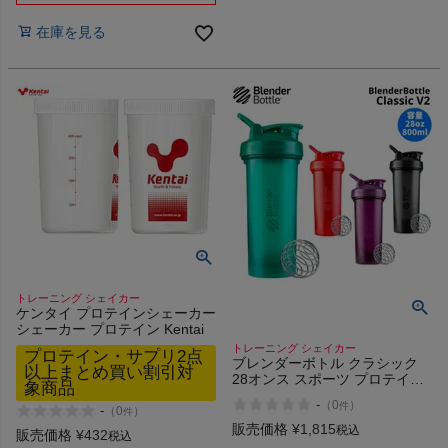
在庫を見る
ヨガ
キャンプ・フェス
旅行
通学
トレーニング シェイカー
ビジネス
ケンタイ プロテインシェーカー
シェーカー プロテイン Kentai
トレーニング シェイカー
プロテイン・サプリ2点
もっと見る
ブレンダーボトル クラシック
以上まとめ買い割引対
28オンス スポーツ プロテイン
象商品
サプリメント シェイカー プロ
-
（
0
）
件
-
テインシェイカー ジム トレー
（
0
）
件
ニング ドリンクボトル
販売価格
¥
1,815
税込
販売価格
¥
432
税込
BlenderBottle V2 800ml