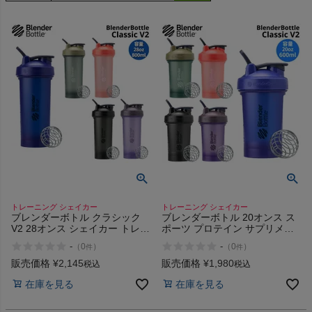
検索
商品が見つからない方はこちら
On
トレーニング シェイカー
トレーニング シェイカー
ブレンダーボトル クラシック
ブレンダーボトル 20オンス ス
THE NORTH FACE
V2 28オンス シェイカー トレー
ポーツ プロテイン サプリメン
ニング ジム フィットネス メモ
ト シェイカー トレーニング ボ
-
-
（
0
）
（
0
）
件
件
リ付き ボトル BlenderBottle
トル 特許取得 メモリ付き
NIKE
Classic V2 28oz Nightshade
BlenderBottle CLASSIC V2
販売価格
¥
2,145
販売価格
¥
1,980
税込
税込
800ml
600ml
在庫を見る
在庫を見る
CHUMS