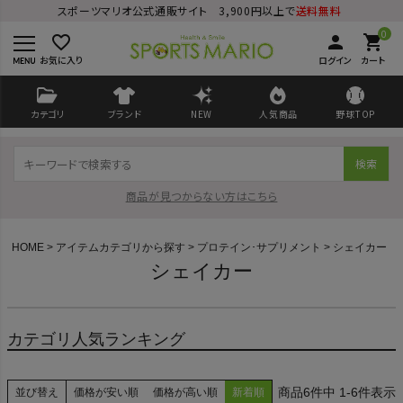
スポーツマリオ公式通販サイト 3,900円以上で
送料無料
0
favorite_border
person
shopping_cart
お気に入り
ログイン
カート
カテゴリ
ブランド
NEW
人気商品
野球TOP
検索
商品が見つからない方はこちら
HOME
アイテムカテゴリから探す
プロテイン･サプリメント
シェイカー
シェイカー
ログイン
会員登録
カテゴリ人気ランキング
ようこそ ゲスト 様
6
件中
1
-
6
件表示
並び替え
価格が安い順
価格が高い順
新着順