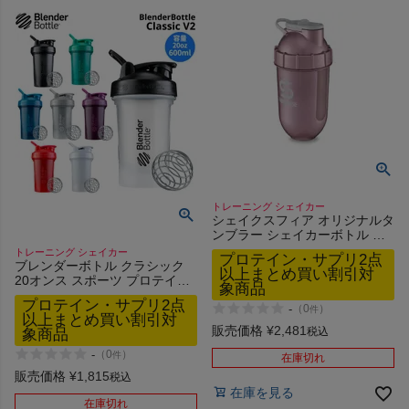
HOKA
もっと見る
メンズカジュアルウェア
トレーニング シェイカー
レディースカジュアルウェア
シェイクスフィア オリジナルタ
ンブラー シェイカーボトル ト
レーニング 筋トレ スポーツ ス
トレーニング シェイカー
プロテイン・サプリ2点
ムージー シェイカー
メンズスポーツウェア
ブレンダーボトル クラシック
以上まとめ買い割引対
ShakeSphere SSORIGINAL-
20オンス スポーツ プロテイン
象商品
RGWL
サプリメント シェイカー プロ
プロテイン・サプリ2点
テインシェイカー ジム トレー
-
（
0
）
レディーススポーツウェア
件
以上まとめ買い割引対
ニング ドリンクボトル
販売価格
¥
2,481
税込
象商品
BlenderBottle Classic V2 600ml
-
（
0
）
スポーツシューズ
件
在庫切れ
販売価格
¥
1,815
税込
在庫を見る
もっと見る
在庫切れ