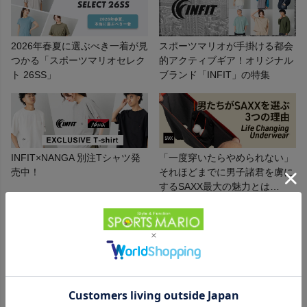
商品レビュー
2026年春夏に選ぶべき一着が見
スポーツマリオが手掛ける都会
プロテイン・サプリメントまとめ買い
つかる「スポーツマリオセレク
的アクティブギア！オリジナル
ト 26SS」
ブランド「INFIT」の特集
アウトレットセール
スタッフコーディネート
スタッフブログ
INFIT×NANGA 別注Tシャツ発
「一度穿いたらやめられない」
売中！
それほどまでに男子諸君を虜に
するSAXX最大の魅力とは…
レジャーや旅行先でも活躍間違
街もアウトドアも快適な一足を
いなし！サンダル特集
見つけよう!KEEN人気モデル紹
介