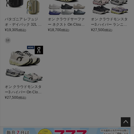
パタゴニア レフュジ
オン クラウドサーファ
オン クラウドモンスタ
オ・デイパック 32L PA
ー ネクスト On Clouds
ー3 ハイパー ランニン
TAGONIA REFUGIO DA
¥
19,305
urfer Next
¥
18,700
グシューズ ランシュー
¥
27,500
(税込)
(税込)
(税込)
Y PACK
ロード マラソン トレー
ニング スポーツ スニー
10
カー On Cloudmonster
3 Hyper
オン クラウドモンスタ
ー3 ハイパー On Cloud
monster 3 Hyper
¥
27,500
(税込)
ペー