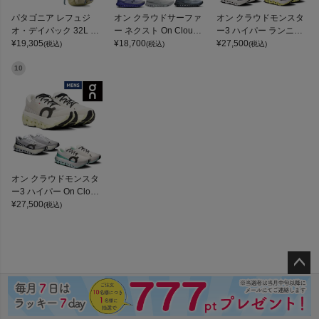
パタゴニア レフュジ
オン クラウドサーファ
オン クラウドモンスタ
オ・デイパック 32L PA
ー ネクスト On Clouds
ー3 ハイパー ランニン
TAGONIA REFUGIO DA
¥
19,305
urfer Next
¥
18,700
グシューズ ランシュー
¥
27,500
(税込)
(税込)
(税込)
Y PACK
ロード マラソン トレー
ニング スポーツ スニー
10
カー On Cloudmonster
3 Hyper
オン クラウドモンスタ
ー3 ハイパー On Cloud
monster 3 Hyper
¥
27,500
(税込)
ペー
ジト
ップ