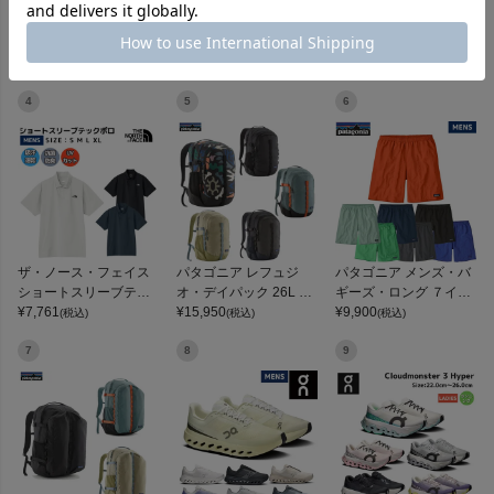
パタゴニア メンズ・テ
パタゴニア フーディ
オン クラウドスウィフ
商品レビュー
ルボンヌ・ジョガーズ
ニ・ジャケット PATAG
ト アンプ On Cloudswif
PATAGONIA MS TERR
¥
12,584
ONIA MS HOUDINI JKT
¥
13,558
t Amp
¥
25,300
(税込)
(税込)
(税込)
EBONNE JOGGERS
プロテイン・サプリメントまとめ買い
4
5
6
アウトレットセール
スタッフコーディネート
スタッフブログ
ザ・ノース・フェイス
パタゴニア レフュジ
パタゴニア メンズ・バ
ショートスリーブテッ
オ・デイパック 26L PA
ギーズ・ロング ７イン
クポロ THE NORTH FA
¥
7,761
TAGONIA REFUGIO DA
¥
15,950
チ Patagonia Men's Ba
¥
9,900
(税込)
(税込)
(税込)
CE
Y PACK 47914
ggies Long 7-inch
7
8
9