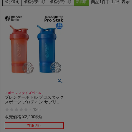
1
件中
1
-
1
件表示
並び替え
価格が安い順
価格が高い順
新着順
検索
商品が見つからない方はこちら
On
スポーツ スクイズボトル
THE NORTH FACE
ブレンダーボトル プロスタック
スポーツ プロテイン サプリメ
ント シェイカー プロテインシ
-
（
0
）
NIKE
件
ェイカー ジム トレーニング ド
リンクボトル スクイズボトル
販売価格
¥
2,200
税込
BlenderBottle
CHUMS
在庫切れ