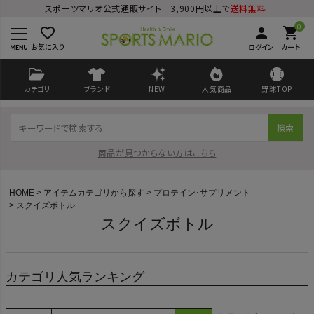
スポーツマリオ公式通販サイト 3,900円以上で
送料無料
0
favorite_border
person
shopping_cart
お気に入り
ログイン
カート
カテゴリ
ブランド
NEW
人気商品
野球TOP
検索
商品が見つからない方はこちら
HOME
アイテムカテゴリから探す
プロテイン･サプリメント
スクイズボトル
スクイズボトル
ログイン
会員登録
カテゴリ人気ランキング
ようこそ ゲスト 様