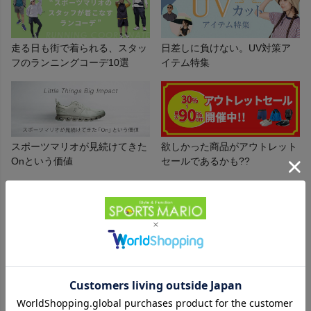
インフィット INFIT
走る日も街で着られる、スタッ
日差しに負けない。UV対策ア
サックス SAXX
フのランニングコーデ10選
イテム特集
オン On
スポーツマリオが見続けてきた
欲しかった商品がアウトレット
スポーツマリオTOP
Onという価値
セールであるかも??
ベースボールマリオ（野球商品）
月間売れ筋ランキング
1
2
3
お気に入り
ご利用ガイド
クーポン一覧