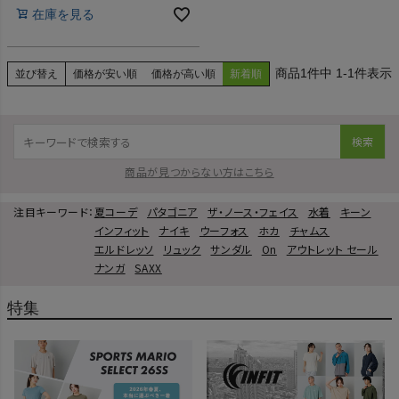
在庫を見る
HOKA
もっと見る
1
件中
1
-
1
件表示
並び替え
価格が安い順
価格が高い順
新着順
検索
メンズカジュアルウェア
商品が見つからない方はこちら
注目キーワード：
夏コーデ
パタゴニア
ザ・ノース・フェイス
水着
キーン
レディースカジュアルウェア
インフィット
ナイキ
ウーフォス
ホカ
チャムス
エルドレッソ
リュック
サンダル
On
アウトレット セール
メンズスポーツウェア
ナンガ
SAXX
レディーススポーツウェア
特集
スポーツシューズ
もっと見る