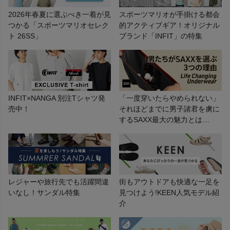
2026年春夏に選ぶべき一着が見
スポーツマリオが手掛ける都会
つかる「スポーツマリオセレク
的アクティブギア！オリジナル
ト 26SS」
ブランド「INFIT」の特集
ヨガ
キャンプ・フェス
INFIT×NANGA 別注Tシャツ発
「一度穿いたらやめられない」
旅行
売中！
それほどまでに男子諸君を虜に
するSAXX最大の魅力とは…
通学
ビジネス
レジャーや旅行先でも活躍間違
街もアウトドアも快適な一足を
もっと見る
いなし！サンダル特集
見つけよう!KEEN人気モデル紹
介