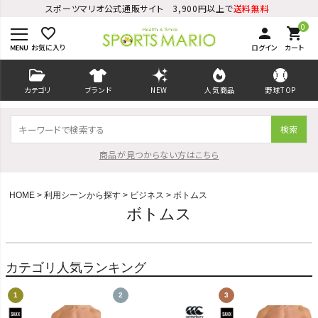
スポーツマリオ公式通販サイト 3,900円以上で
送料無料
0
favorite_border
person
shopping_cart
お気に入り
ログイン
カート
カテゴリ
ブランド
NEW
人気商品
野球TOP
検索
商品が見つからない方はこちら
HOME
利用シーンから探す
ビジネス
ボトムス
ボトムス
ログイン
会員登録
カテゴリ人気ランキング
ようこそ ゲスト 様