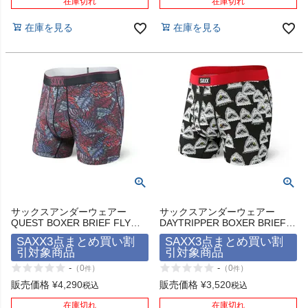
在庫切れ
在庫切れ
在庫を見る
在庫を見る
サックスアンダーウェアー
サックスアンダーウェアー
QUEST BOXER BRIEF FLY
DAYTRIPPER BOXER BRIEF
SAXX UNDERWEAR
FLY SAXX UNDERWEAR
SAXX3点まとめ買い割
SAXX3点まとめ買い割
引対象商品
引対象商品
-
-
（
0
）
（
0
）
件
件
販売価格
¥
4,290
販売価格
¥
3,520
税込
税込
在庫切れ
在庫切れ