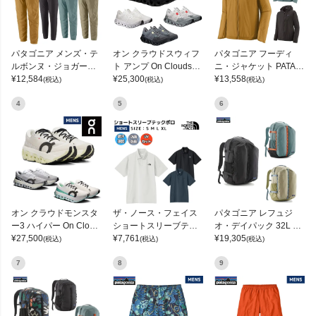
パタゴニア メンズ・テ
オン クラウドスウィフ
パタゴニア フーディ
ルボンヌ・ジョガーズ
ト アンプ On Cloudswif
ニ・ジャケット PATAG
PATAGONIA MS TERR
¥
12,584
t Amp
¥
25,300
ONIA MS HOUDINI JKT
¥
13,558
(税込)
(税込)
(税込)
EBONNE JOGGERS
4
5
6
オン クラウドモンスタ
ザ・ノース・フェイス
パタゴニア レフュジ
ー3 ハイパー On Cloud
ショートスリーブテッ
オ・デイパック 32L PA
monster 3 Hyper
¥
27,500
クポロ THE NORTH FA
¥
7,761
TAGONIA REFUGIO DA
¥
19,305
(税込)
(税込)
(税込)
CE
Y PACK
7
8
9