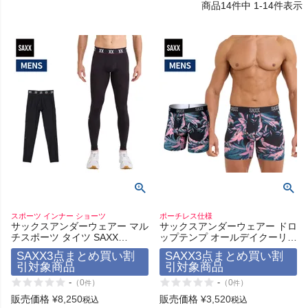
14
件中
1
-
14
件表示
HOKA
もっと見る
メンズカジュアルウェア
レディースカジュアルウェア
メンズスポーツウェア
スポーツ インナー ショーツ
ポーチレス仕様
サックスアンダーウェアー マル
サックスアンダーウェアー ドロ
レディーススポーツウェア
チスポーツ タイツ SAXX
ップテンプ オールデイクーリン
UNDERWEAR MULTI-SPORT
グ ボクサーブリーフ SAXX
SAXX3点まとめ買い割
SAXX3点まとめ買い割
TIGHT
UNDERWEAR DROPTEMP
引対象商品
引対象商品
スポーツシューズ
ALL DAY COOLING BOXER
BRIEF
-
-
（
0
）
（
0
）
件
件
販売価格
¥
8,250
販売価格
¥
3,520
税込
税込
もっと見る