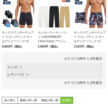
検索
サックスアンダーウェア
カンタベリー チノパン
サックスアンダーウェア
ー ドロップテンプ オー
ツ CANTERBURY
ー ドロップテンプ オー
商品が見つからない方はこちら
ルデイクーリング ボク
Chino Pants アウトレッ
ルデイクーリング ボク
サーブリーフ 3枚組
ト セール
サーブリーフ SAXX
8,800円（税込）
5,980円（税込）
3,520円（税込）
SAXX UNDERWEAR
UNDERWEAR
DROPTEMP ALL DAY
DROPTEMP ALL DAY
2
件中
1
-
2
件表示
COOLING BOXER
COOLING BOXER
BRIEF 3PK
BRIEF
On
メンズ
(7)
レディース
(5)
THE NORTH FACE
2
件中
1
-
2
件表示
NIKE
並び替え
価格が安い順
価格が高い順
新着順
CHUMS