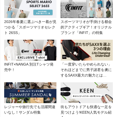
2026年春夏に選ぶべき一着が見
スポーツマリオが手掛ける都会
つかる「スポーツマリオセレク
的アクティブギア！オリジナル
ト 26SS」
ブランド「INFIT」の特集
INFIT×NANGA 別注Tシャツ発
「一度穿いたらやめられない」
売中！
それほどまでに男子諸君を虜に
するSAXX最大の魅力とは…
レジャーや旅行先でも活躍間違
街もアウトドアも快適な一足を
いなし！サンダル特集
見つけよう!KEEN人気モデル紹