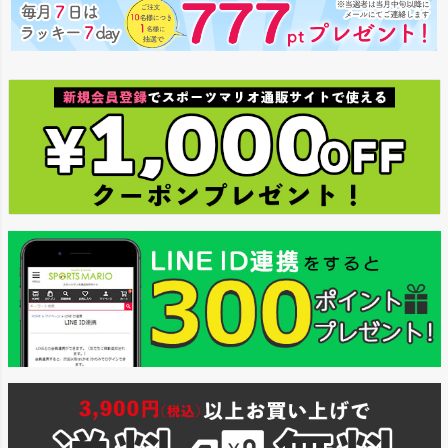
ペー
ジト
ップ
へ