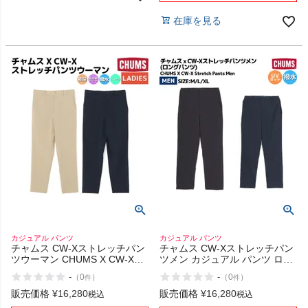
在庫を見る
カジュアル パンツ
カジュアル パンツ
チャムス CW-Xストレッチパン
チャムス CW-Xストレッチパン
ツウーマン CHUMS X CW-X
ツメン カジュアル パンツ ロン
Stretch Pants Women
グパンツ UVカット 撥水
-
-
（
0
）
（
0
）
件
件
CHUMS x CW-X Stretch Pants
Men
販売価格
¥
16,280
販売価格
¥
16,280
税込
税込