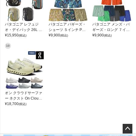
パタゴニア レフュジ
パタゴニア バギーズ・
パタゴニア メンズ・バ
オ・デイパック 26L PA
ショーツ ５インチ Pata
ギーズ・ロング ７イン
TAGONIA REFUGIO DA
¥
15,950
gonia Baggies Shorts 5
¥
9,900
チ Patagonia Men's Ba
¥
9,900
(税込)
(税込)
(税込)
Y PACK 47914
inches
ggies Long 7-inch
10
オン クラウドサーファ
ー ネクスト On Clouds
urfer Next
¥
18,700
(税込)