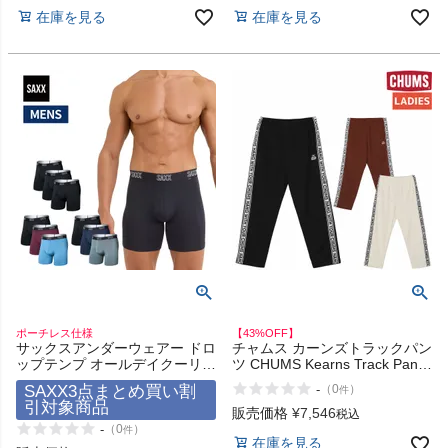
在庫を見る
在庫を見る
ヨガ
キャンプ・フェス
旅行
通学
ビジネス
ポーチレス仕様
【43%OFF】
サックスアンダーウェアー ドロ
チャムス カーンズトラックパン
もっと見る
ップテンプ オールデイクーリン
ツ CHUMS Kearns Track Pants
グ ボクサーブリーフ 3枚組
アウトレット セール
SAXX3点まとめ買い割
-
（
0
）
件
SAXX UNDERWEAR
引対象商品
DROPTEMP ALL DAY
販売価格
¥
7,546
税込
COOLING BOXER BRIEF 3PK
-
（
0
）
件
在庫を見る