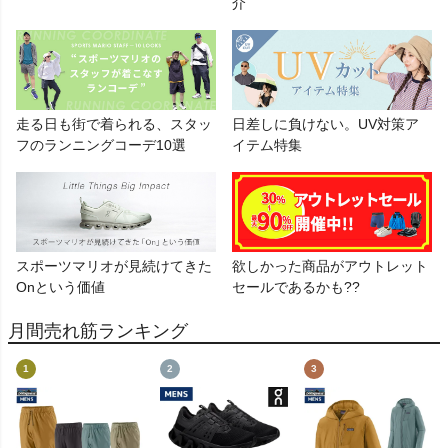
介
走る日も街で着られる、スタッ
日差しに負けない。UV対策ア
フのランニングコーデ10選
イテム特集
スポーツマリオが見続けてきた
欲しかった商品がアウトレット
Onという価値
セールであるかも??
月間売れ筋ランキング
1
2
3