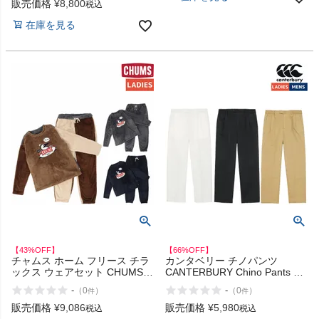
販売価格
¥
8,800
税込
インフィット INFIT
在庫を見る
サックス SAXX
オン On
スポーツマリオTOP
ベースボールマリオ（野球商品）
お気に入り
【43%OFF】
【66%OFF】
チャムス ホーム フリース チラ
カンタベリー チノパンツ
ご利用ガイド
ックス ウェアセット CHUMS
CANTERBURY Chino Pants ア
HOME Fleece Chillax Wear Set
ウトレット セール
-
-
（
0
）
（
0
）
件
件
アウトレット セール
クーポン一覧
販売価格
¥
9,086
販売価格
¥
5,980
税込
税込