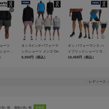
ア
カー
ニーカー
ショーツ
オン 5インチパフォーマ
オン パフォーマンス ハ
他
 ショーツ
ンスショーツ メンズ On
イブリッドショーツ On
レイルラン
）
9,350円（税込）
Performance Hybrid
10,450円（税込）
 スポー
Short
ニング ジ
 Ultra
レディース
(
が安い順
価格が高い順
新着順