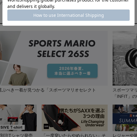
が安い順
価格が高い順
新着順
に選ぶべき一着が見つかる「スポーツマリオセレクト
スポーツマ
「INFIT」
GA 別注Tシャツ発売
「一度穿いたらやめられない」そ
レジャーや