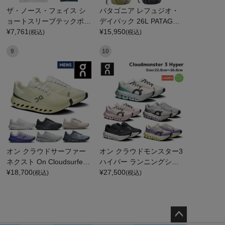
ザ・ノース・フェイス シ
パタゴニア レフュジオ・
ョートスリーブテックポロ
デイパック 26L PATAGON
THE NORTH FACE
¥
7,761
IA REFUGIO DAY PACK 4
¥
15,950
(税込)
(税込)
7914
9
10
オン クラウドサーファー
オン クラウドモンスター3
ネクスト On Cloudsurfer
ハイパー ランニングシュ
Next
¥
18,700
ーズ ランシュー ロード マ
¥
27,500
(税込)
(税込)
ラソン トレーニング スポ
ーツ スニーカー On Cloud
monster 3 Hyper