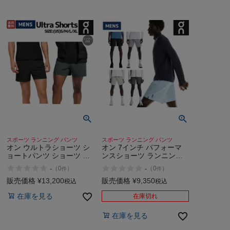
スポーツ ランニング パンツ
スポーツ ランニング パンツ
オン ウルトラショーツ シ
オン 7インチ パフォーマ
ョートパンツ ショーツ ラ
ンスショーツ ランニング
ンニング トレイルランニ
パンツ ショートパンツ ラ
-
-
（
0
）
（
0
）
件
件
ング トレラン スポーツ 運
ンニングショーツ スポー
動 トレーニング ジム イン
ツ マラソン ロード トレー
販売価格
¥
13,200
販売価格
¥
9,350
税込
税込
ナー付き On Ultra Shorts
ニング インナー付き On
在庫を見る
7in Performance Shorts
在庫切れ
在庫を見る