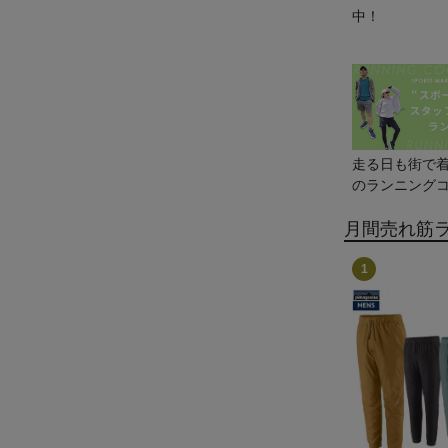
中！
走る日も街で
のランニングコ
月間売れ筋
1