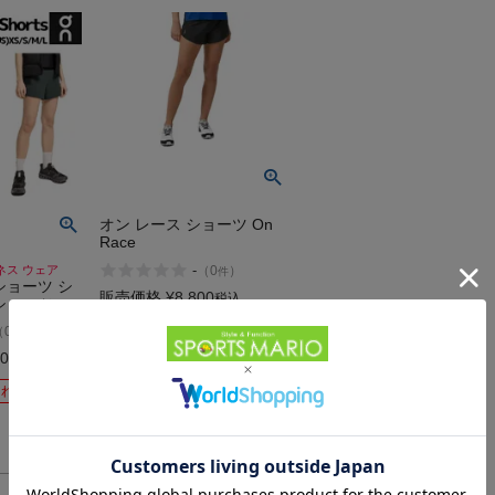
オン レース ショーツ On
Race
-
ネス ウェア
（
0
）
件
ショーツ シ
販売価格
¥
8,800
税込
ショーツ ラ
イルランニ
在庫切れ
（
0
）
件
スポーツ 運
 ジム On
200
税込
在庫を見る
切れ