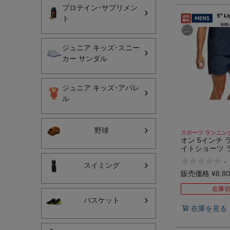
プロテイン･サプリメン
ト
ジュニア キッズ･スニー
カー サンダル
インフィット INFIT
ジュニア キッズ･アパレ
サックス SAXX
ル
オン On
野球
スポーツ ランニン
オン 5インチ 
イトショーツ 
パンツ ショー
-
ポーツ トレー
スイミング
ットネス ジム
販売価格
¥
8,8
ランニング イ
On 5" Lightwei
在庫
バスケット
在庫を見る