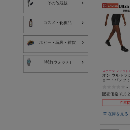
その他競技
コスメ・化粧品
ホビー・玩具・雑貨
時計(ウォッチ)
スポーツ フィット
オン ウルトラ
ョートパンツ 
ンニング トレ
-
ング トレラン 
動 トレーニング
販売価格
¥
13,
Ultra Shorts
在庫
在庫を見る