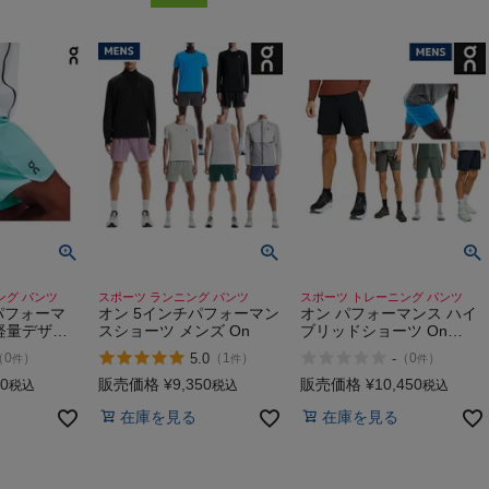
ング パンツ
スポーツ ランニング パンツ
スポーツ トレーニング パンツ
パフォーマ
オン 5インチパフォーマン
オン パフォーマンス ハイ
軽量デザイ
スショーツ メンズ On
ブリッドショーツ On
レッチ スポ
Performance Hybrid Short
5.0
-
（
0
）
（
1
）
（
0
）
件
件
件
ング パンツ
7
50
販売価格
¥
9,350
販売価格
¥
10,450
税込
税込
税込
horts
在庫を見る
在庫を見る