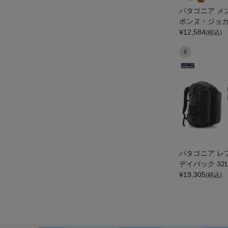
パタゴニア メ
ボンヌ・ジョガー
GONIA MS T
¥
12,584
(税込)
E JOGGERS
6
パタゴニア レ
デイパック 32L
IA REFUGIO D
¥
19,305
(税込)