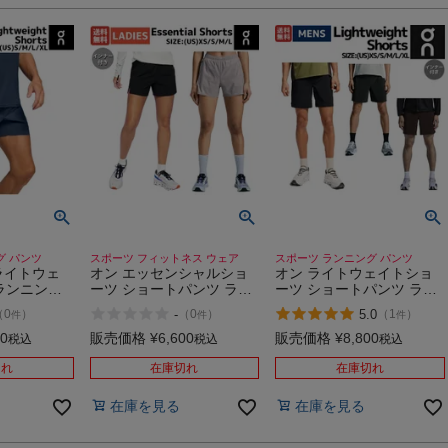
グ パンツ
スポーツ フィットネス ウェア
スポーツ ランニング パンツ
ライトウェ
オン エッセンシャルショ
オン ライトウェイトショ
ランニング
ーツ ショートパンツ ラン
ーツ ショートパンツ ラン
トパンツ ス
ニング インナー付き マラ
ニングパンツ スポーツ ラ
-
5.0
（
0
）
（
0
）
（
1
）
件
件
件
ニング フィ
ソン ジョギング トレーニ
ンニング 速乾 軽量 ジム
 ストレッチ
ング フィットネス パンツ
トレーニング ストレッチ
00
販売価格
¥
6,600
販売価格
¥
8,800
税込
税込
税込
ンナー付き
スポーツ ジム 運動 ショー
インナー付き On
ght Shorts
ツ ポケット付き On
Lightweight Shorts
切れ
在庫切れ
在庫切れ
Essential Shorts
在庫を見る
在庫を見る