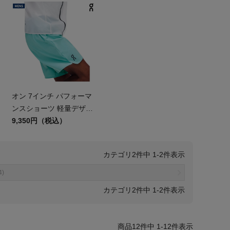
オン 7インチ パフォーマ
ンスショーツ 軽量デザイ
ン 4WAYストレッチ スポ
9,350円（税込）
ーツ トレーニング パン
ツ ランニング On 7
2
件中
1
-
2
件表示
Performance Shorts
4)
2
件中
1
-
2
件表示
12
件中
1
-
12
件表示