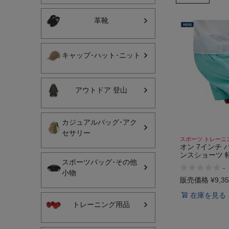
ヨガ
革靴
キャンプ・フェス
キャップ･ハット･ニット
旅行
通学
アウトドア 登山
ビジネス
生活雑貨
カジュアルバッグ･アク
セサリー
スポーツ トレーニ
プレゼント
オン 7インチ 
ンスショーツ 
スポーツバッグ･その他
ン 4WAYスト
子育て
-
ーツ トレーニ
小物
ランニング On 
販売価格
¥
9,3
全てのシーンを見る
Performance S
在庫を見る
トレーニング用品