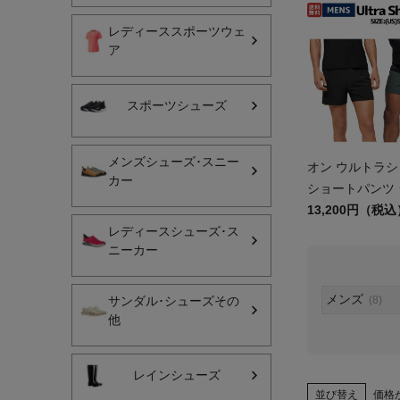
レディーススポーツウェ
レディーススポーツウェ
ア
スポーツシューズ
スポーツシューズ
メンズシューズ･スニー
レディースシューズ･ス
メンズシューズ･スニー
オン ウルトラ
カー
サンダル･シューズその
ショートパンツ
ランニング ト
13,200円（税込
アウトドア 登山
ニング トレラン
レディースシューズ･ス
ニーカー
ツ 運動 トレー
キャップ･ハット･ニット
ム インナー付き On
全てのカテゴリを見る
Shorts
メンズ
サンダル･シューズその
(8)
他
レインシューズ
並び替え
価格