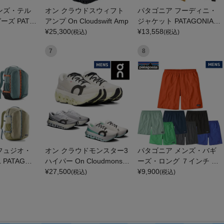
ンズ・テル
オン クラウドスウィフト
パタゴニア フーディニ・
ズ PATA
アンプ On Cloudswift Amp
ジャケット PATAGONIA M
ERREBONN
¥
25,300
S HOUDINI JKT
¥
13,558
(税込)
(税込)
7
8
フュジオ・
オン クラウドモンスター3
パタゴニア メンズ・バギ
 PATAGON
ハイパー On Cloudmonste
ーズ・ロング ７インチ Pat
AY PACK
r 3 Hyper
¥
27,500
agonia Men's Baggies Lon
¥
9,900
(税込)
(税込)
g 7-inch