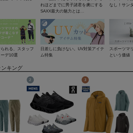
れほどまでに男子諸君を虜にする
なし！サン
SAXX最大の魅力とは…
着られる、スタッフ
日差しに負けない。UV対策アイテ
スポーツマ
ーデ10選
ム特集
という価値
ランキング
2
3