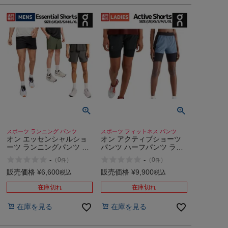
スポーツ ランニング パンツ
スポーツ フィットネス パンツ
オン エッセンシャルショ
オン アクティブショーツ
ーツ ランニングパンツ シ
パンツ ハーフパンツ ラン
ョートパンツ スポーツ ト
ニング ショーツ マラソン
-
-
（
0
）
（
0
）
件
件
レーニング ジム ストレッ
トレーニング フィットネ
チ インナー付き On
ス スポーツ ジム On
販売価格
¥
6,600
販売価格
¥
9,900
税込
税込
Essential Shorts
Active Shorts
在庫切れ
在庫切れ
在庫を見る
在庫を見る