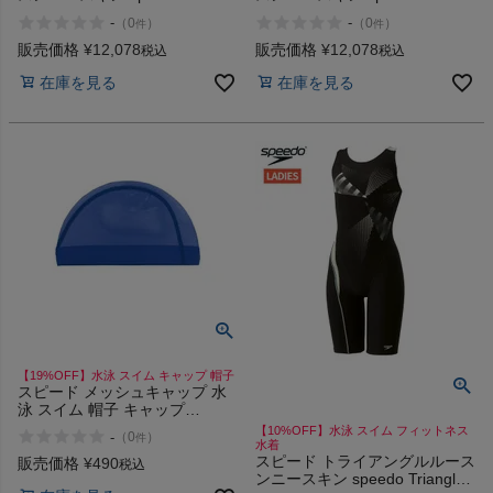
Dot Loose Kneeskin
Dot Loose Kneeskin
-
-
（
0
）
（
0
）
件
件
販売価格
¥
12,078
販売価格
¥
12,078
税込
税込
在庫を見る
在庫を見る
【19%OFF】水泳 スイム キャップ 帽子
スピード メッシュキャップ 水
泳 スイム 帽子 キャップ
speedo
【10%OFF】水泳 スイム フィットネス
-
（
0
）
件
水着
スピード トライアングルルース
販売価格
¥
490
税込
ンニースキン speedo Triangle