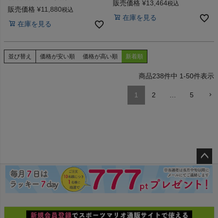
ス 水着 オールインワン speedo
speedo FLEX Mini Openback
販売価格
¥
13,464
税込
FLEX Comfort Lap Kneeskin
販売価格
¥
11,880
Kneeskin
税込
在庫を見る
在庫を見る
並び替え
価格が安い順
価格が高い順
新着順
238
件中
1
-
50
件表示
1
2
…
5
ペー
ジト
ップ
へ