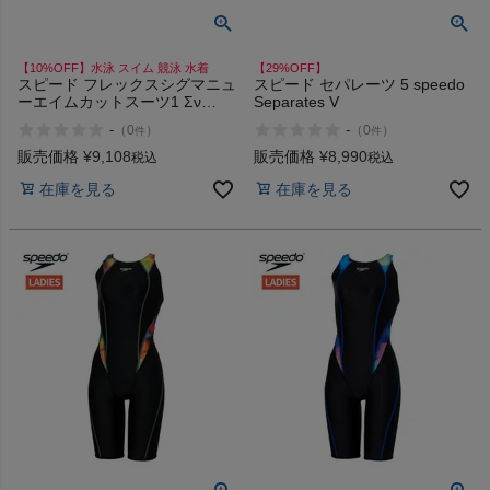
【10%OFF】水泳 スイム 競泳 水着
【29%OFF】
スピード フレックスシグマニュ
スピード セパレーツ 5 speedo
ーエイムカットスーツ1 Σν
Separates V
speedo FLEX Aim Cut Suit 1
-
-
（
0
）
（
0
）
件
件
販売価格
¥
9,108
販売価格
¥
8,990
税込
税込
在庫を見る
在庫を見る