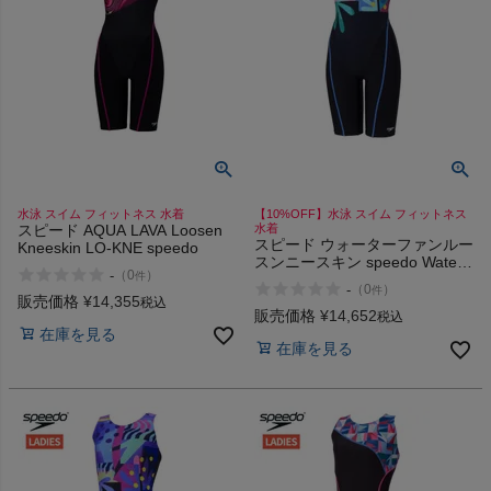
HOKA
もっと見る
メンズカジュアルウェア
水泳 スイム フィットネス 水着
【10%OFF】水泳 スイム フィットネス
スピード AQUA LAVA Loosen
水着
スピード ウォーターファンルー
Kneeskin LO-KNE speedo
レディースカジュアルウェア
スンニースキン speedo Water
-
（
0
）
件
Fun Loosen Kneeskin
-
（
0
）
件
販売価格
¥
14,355
税込
販売価格
¥
14,652
メンズスポーツウェア
税込
在庫を見る
在庫を見る
レディーススポーツウェア
スポーツシューズ
もっと見る