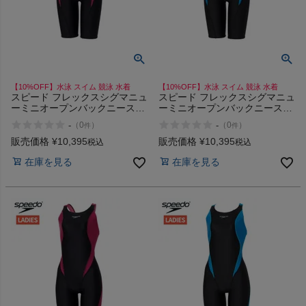
【10%OFF】水泳 スイム 競泳 水着
【10%OFF】水泳 スイム 競泳 水着
スピード フレックスシグマニュ
スピード フレックスシグマニュ
ーミニオープンバックニースキ
ーミニオープンバックニースキ
ン Σν speedo FLEX Mini
ン Σν speedo FLEX Mini
-
-
（
0
）
（
0
）
件
件
Openback Kneeskin
Openback Kneeskin
販売価格
¥
10,395
販売価格
¥
10,395
税込
税込
在庫を見る
在庫を見る