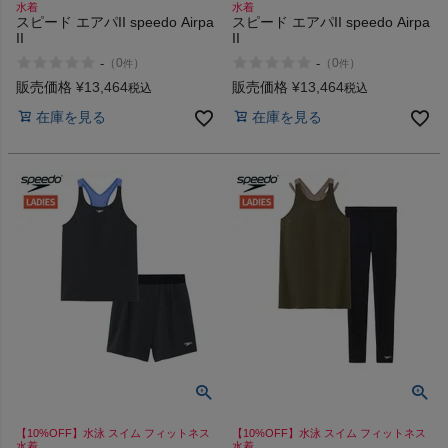
水着
水着
スピード エアパII speedo Airpa
スピード エアパII speedo Airpa
II
II
-
-
（
0
）
（
0
）
件
件
販売価格
¥
13,464
販売価格
¥
13,464
税込
税込
在庫を見る
在庫を見る
【10%OFF】水泳 スイム フィットネス
【10%OFF】水泳 スイム フィットネス
水着
水着