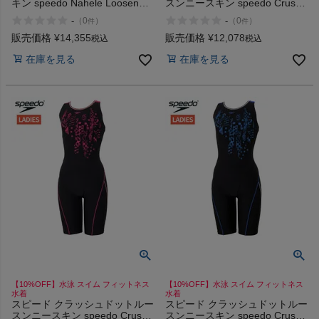
キン speedo Nahele Loosen
スンニースキン speedo Crush
Kneeskin
Dot Loose Kneeskin
-
-
（
0
）
（
0
）
件
件
販売価格
¥
14,355
販売価格
¥
12,078
税込
税込
在庫を見る
在庫を見る
【10%OFF】水泳 スイム フィットネス
【10%OFF】水泳 スイム フィットネス
水着
水着
スピード クラッシュドットルー
スピード クラッシュドットルー
スンニースキン speedo Crush
スンニースキン speedo Crush