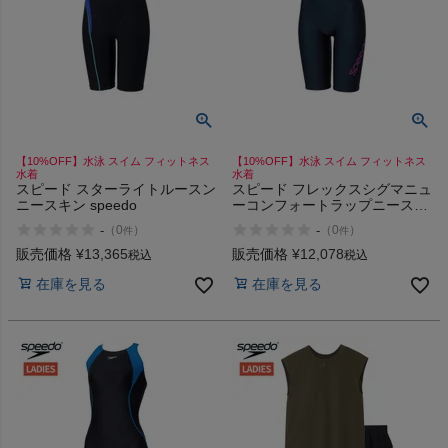
【10%OFF】水泳 スイム フィットネス
【10%OFF】水泳 スイム フィットネス
水着
水着
スピード スターライトルースン
スピード フレックスシグマニュ
ニースキン speedo
ーコンフォートラップニースキ
ン Σν speedo FLEX Comfort
-
-
（
0
）
（
0
）
件
件
Lap Kneeskin
販売価格
¥
13,365
販売価格
¥
12,078
税込
税込
在庫を見る
在庫を見る