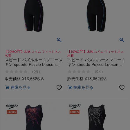
インフィット INFIT
サックス SAXX
オン On
【10%OFF】水泳 スイム フィットネス
【10%OFF】水泳 スイム フィットネス
水着
水着
スピード パズルルースンニース
スピード パズルルースンニース
スポーツマリオTOP
キン speedo Puzzle Loosen
キン speedo Puzzle Loosen
Kneeskin
Kneeskin
-
-
（
0
）
（
0
）
件
件
ベースボールマリオ（野球商品）
販売価格
¥
13,662
販売価格
¥
13,662
税込
税込
在庫を見る
在庫を見る
お気に入り
ご利用ガイド
クーポン一覧