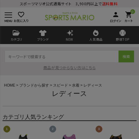
スポーツマリオ公式通販サイト 3,900円以上で
送料無料
0
favorite_border
person
shopping_cart
お気に入り
ログイン
カート
カテゴリ
ブランド
NEW
人気商品
野球TOP
検索
商品が見つからない方はこちら
HOME
ブランドから探す
スピード
水着
レディース
レディース
ログイン
会員登録
カテゴリ人気ランキング
ようこそ ゲスト 様