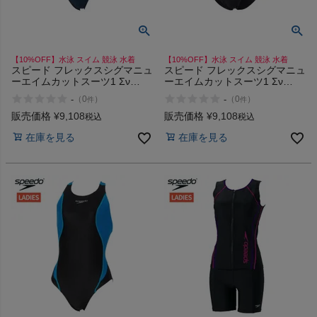
【10%OFF】水泳 スイム 競泳 水着
【10%OFF】水泳 スイム 競泳 水着
スピード フレックスシグマニュ
スピード フレックスシグマニュ
ーエイムカットスーツ1 Σν
ーエイムカットスーツ1 Σν
speedo FLEX Aim Cut Suit 1
speedo FLEX Aim Cut Suit 1
-
-
（
0
）
（
0
）
件
件
販売価格
¥
9,108
販売価格
¥
9,108
税込
税込
在庫を見る
在庫を見る