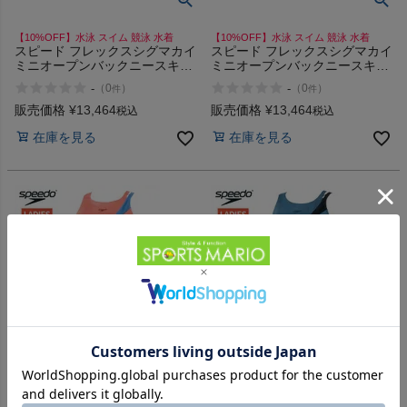
【10%OFF】水泳 スイム 競泳 水着
【10%OFF】水泳 スイム 競泳 水着
スピード フレックスシグマカイ
スピード フレックスシグマカイ
ミニオープンバックニースキン
ミニオープンバックニースキン
Σχ speedo FLEX Mini
Σχ speedo FLEX Mini
-
-
（
0
）
（
0
）
件
件
Openback Kneeskin
Openback Kneeskin
販売価格
¥
13,464
販売価格
¥
13,464
税込
税込
在庫を見る
在庫を見る