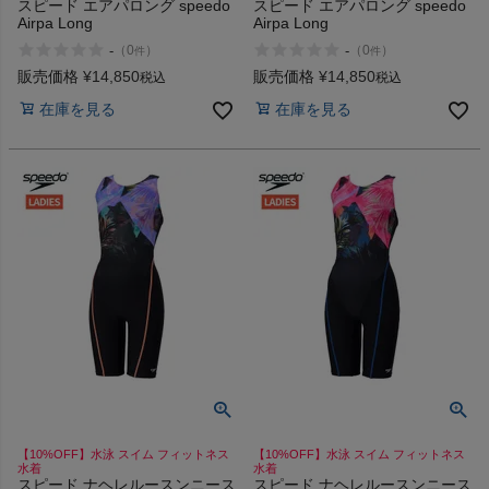
スピード エアパロング speedo
スピード エアパロング speedo
Airpa Long
Airpa Long
-
-
（
0
）
（
0
）
件
件
販売価格
¥
14,850
販売価格
¥
14,850
税込
税込
在庫を見る
在庫を見る
【10%OFF】水泳 スイム フィットネス
【10%OFF】水泳 スイム フィットネス
水着
水着
スピード ナヘレルースンニース
スピード ナヘレルースンニース