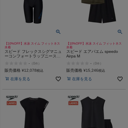
【10%OFF】水泳 スイム フィットネス
【10%OFF】水泳 スイム フィットネス
水着
水着
スピード フレックスシグマニュ
スピード エアパエム speedo
ーコンフォートラップニースキ
Airpa M
ン Σν speedo FLEX Comfort
-
-
（
0
）
（
0
）
件
件
Lap Kneeskin
販売価格
¥
12,078
販売価格
¥
15,246
税込
税込
在庫を見る
在庫を見る