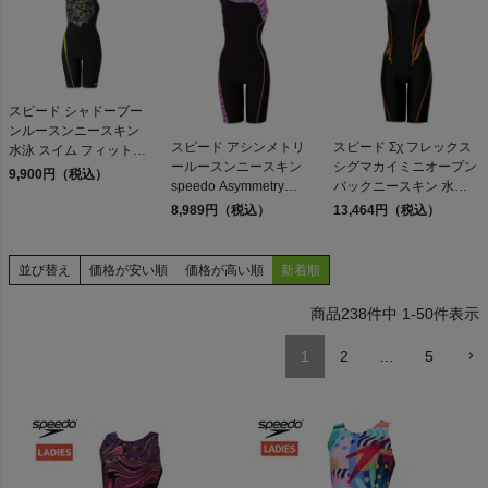
スピード シャドーブー
ンルースンニースキン
検索
スピード アシンメトリ
スピード Σχ フレックス
水泳 スイム フィットネ
ールースンニースキン
シグマカイミニオープン
ス 水着 オールインワン
9,900円（税込）
商品が見つからない方はこちら
speedo Asymmetry
バックニースキン 水泳
speedo Shadow Boom
Loosen Kneeskin アウト
スイム 競泳 水着 オール
Loosen Kneeskin
8,989円（税込）
13,464円（税込）
レット セール
インワン WA承認モデル
speedo FLEX Mini
Openback Kneeskin
並び替え
価格が安い順
価格が高い順
新着順
On
238
件中
1
-
50
件表示
THE NORTH FACE
1
2
…
5
NIKE
CHUMS