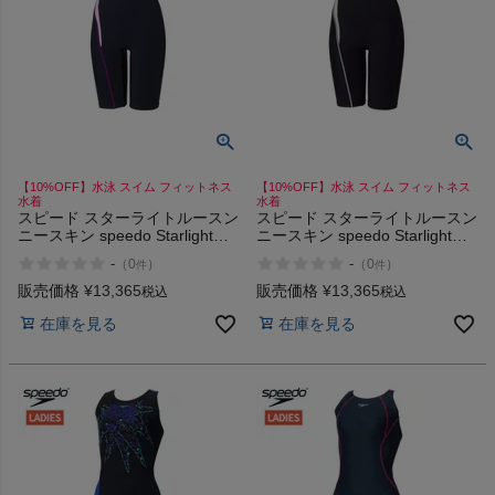
商品レビュー
プロテイン・サプリメントまとめ買い
アウトレットセール
【10%OFF】水泳 スイム フィットネス
【10%OFF】水泳 スイム フィットネス
スタッフコーディネート
水着
水着
スピード スターライトルースン
スピード スターライトルースン
ニースキン speedo Starlight
ニースキン speedo Starlight
スタッフブログ
Loosen Kneeskin
Loosen Kneeskin
-
-
（
0
）
（
0
）
件
件
販売価格
¥
13,365
販売価格
¥
13,365
税込
税込
在庫を見る
在庫を見る