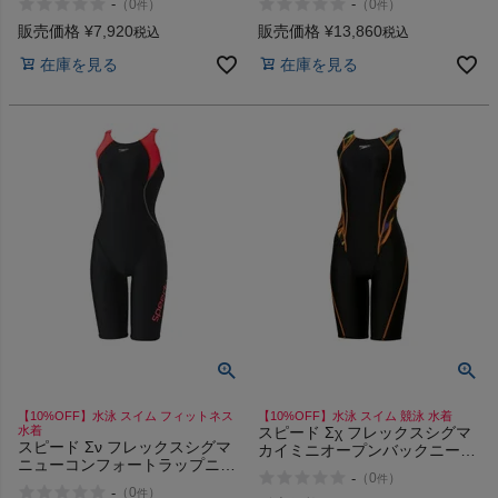
-
-
（
0
）
（
0
）
件
件
販売価格
¥
7,920
販売価格
¥
13,860
税込
税込
在庫を見る
在庫を見る
【10%OFF】水泳 スイム フィットネス
【10%OFF】水泳 スイム 競泳 水着
水着
スピード Σχ フレックスシグマ
スピード Σν フレックスシグマ
カイミニオープンバックニース
ニューコンフォートラップニー
キン 水泳 スイム 競泳 水着 オ
-
（
0
）
件
スキン 水泳 スイム フィットネ
ールインワン WA承認モデル
-
（
0
）
件