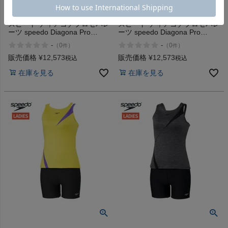
【10%OFF】水泳 スイム フィットネス
【10%OFF】水泳 スイム フィットネス
水着
水着
スピード ディアゴナプロセパレ
スピード ディアゴナプロセパレ
ーツ speedo Diagona Pro
ーツ speedo Diagona Pro
Separates
Separates
-
-
（
0
）
（
0
）
件
件
販売価格
¥
12,573
販売価格
¥
12,573
税込
税込
在庫を見る
在庫を見る