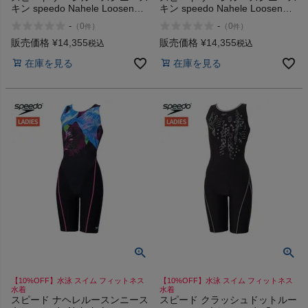
キン speedo Nahele Loosen
キン speedo Nahele Loosen
Kneeskin
Kneeskin
-
-
（
0
）
（
0
）
件
件
販売価格
¥
14,355
販売価格
¥
14,355
税込
税込
在庫を見る
在庫を見る
【10%OFF】水泳 スイム フィットネス
【10%OFF】水泳 スイム フィットネス
水着
水着
スピード ナヘレルースンニース
スピード クラッシュドットルー