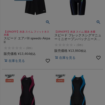
【10%OFF】水泳 スイム フィットネス
【10%OFF】水泳 スイム 競泳 水着
水着
スピード フレックスシグマニュ
スピード エアパII speedo Airpa
ーミニオープンバックニースキ
II
ン Σν speedo FLEX Mini
-
（
0
）
件
Openback Kneeskin
-
（
0
）
件
販売価格
¥
13,860
税込
販売価格
¥
13,464
税込
在庫を見る
在庫を見る