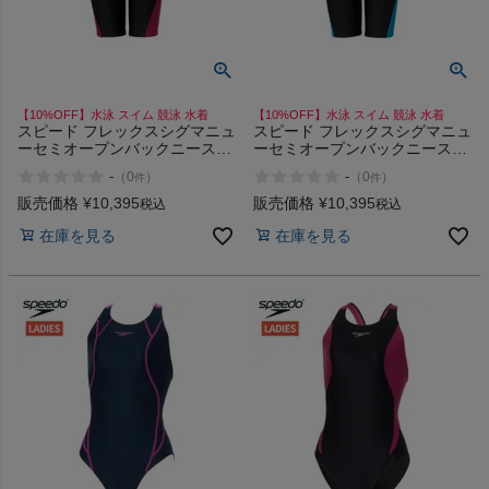
【10%OFF】水泳 スイム 競泳 水着
【10%OFF】水泳 スイム 競泳 水着
スピード フレックスシグマニュ
スピード フレックスシグマニュ
ーセミオープンバックニースキ
ーセミオープンバックニースキ
ン2 Σν speedo FLEX Semi
ン2 Σν speedo FLEX Semi
-
-
（
0
）
（
0
）
件
件
Openback Kneeskin 2
Openback Kneeskin 2
販売価格
¥
10,395
販売価格
¥
10,395
税込
税込
在庫を見る
在庫を見る