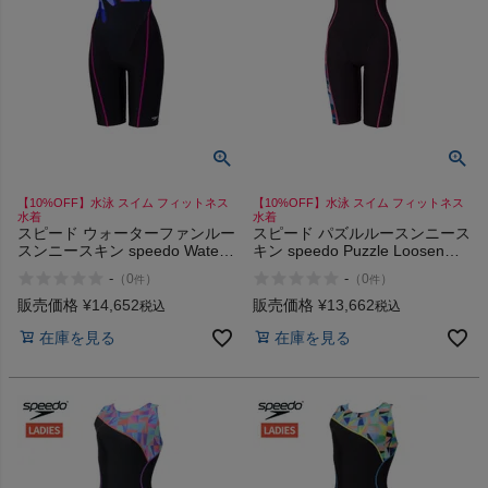
ヨガ
キャンプ・フェス
【10%OFF】水泳 スイム フィットネス
【10%OFF】水泳 スイム フィットネス
水着
水着
旅行
スピード ウォーターファンルー
スピード パズルルースンニース
スンニースキン speedo Water
キン speedo Puzzle Loosen
Fun Loosen Kneeskin
Kneeskin
通学
-
-
（
0
）
（
0
）
件
件
販売価格
¥
14,652
販売価格
¥
13,662
税込
税込
ビジネス
在庫を見る
在庫を見る
もっと見る