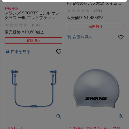
Fina承認モデル 水泳 スイム キ
ャップ 帽子 SWANS
野球 小物
-
（
0
）
件
スワンズ SPORTSモデル サン
販売価格
¥
1,485
グラス 一般 マットブラック 高
税込
校野球対応モデル 野球 小物 ア
-
（
0
）
件
在庫切れ
イウェア 眼鏡 ベースボールマ
リオ SWANS STRIX D.A.
販売価格
¥
19,800
税込
ULTRA LENS for BALL
在庫を見る
在庫切れ
在庫を見る
【10%OFF】
【10%OFF】水泳 スイム キャップ 帽子