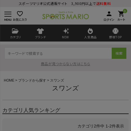
スポーツマリオ公式通販サイト 3,900円以上で
送料無料
0
favorite_border
person
shopping_cart
お気に入り
ログイン
カート
カテゴリ
ブランド
NEW
人気商品
野球TOP
検索
商品が見つからない方はこちら
HOME
ブランドから探す
スワンズ
スワンズ
ログイン
会員登録
カテゴリ人気ランキング
ようこそ ゲスト 様
2
件中
1
-
2
件表示