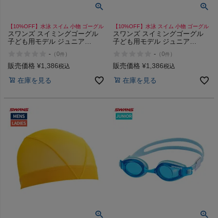
HOKA
【10%OFF】水泳 スイム 小物 ゴーグル
【10%OFF】水泳 スイム 小物 ゴーグル
スワンズ スイミングゴーグル
スワンズ スイミングゴーグル
もっと見る
子ども用モデル ジュニア
子ども用モデル ジュニア
SWANS Swimming Goggles for
SWANS Swimming Goggles for
-
-
（
0
）
（
0
）
件
件
Juniors
Juniors
販売価格
¥
1,386
販売価格
¥
1,386
税込
税込
在庫を見る
在庫を見る
メンズカジュアルウェア
レディースカジュアルウェア
メンズスポーツウェア
レディーススポーツウェア
スポーツシューズ
もっと見る