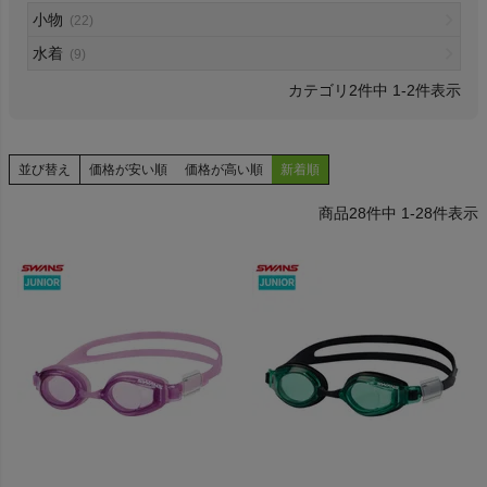
小物
(22)
水着
(9)
2
件中
1
-
2
件表示
検索
並び替え
価格が安い順
価格が高い順
新着順
商品が見つからない方はこちら
28
件中
1
-
28
件表示
On
THE NORTH FACE
NIKE
CHUMS