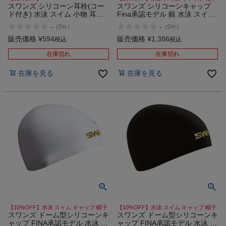
スワンズ シリコーン耳栓(コー
スワンズ シリコーンキャップ
ド付き) 水泳 スイム 小物 耳栓
Fina承認モデル 銀 水泳 スイム
大人用 SWANS
キャップ 帽子 SWANS
-
-
（
0
）
（
0
）
件
件
販売価格
¥
594
販売価格
¥
1,386
税込
税込
在庫切れ
在庫切れ
在庫を見る
在庫を見る
【10%OFF】水泳 スイム キャップ 帽子
【10%OFF】水泳 スイム キャップ 帽子
スワンズ ドーム型シリコーンキ
スワンズ ドーム型シリコーンキ
ャップ FINA承認モデル 水泳 ス
ャップ FINA承認モデル 水泳 ス