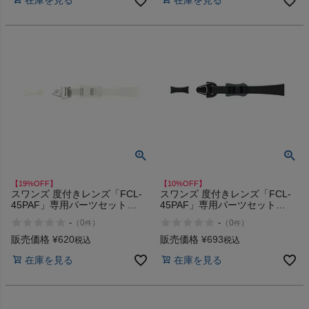
在庫を見る
在庫を見る
商品レビュー
プロテイン・サプリメントまとめ買い
アウトレットセール
スタッフコーディネート
スタッフブログ
【19%OFF】
【10%OFF】
スワンズ 度付きレンズ「FCL-
スワンズ 度付きレンズ「FCL-
45PAF」専用パーツセット
45PAF」専用パーツセット
SWANS
SWANS
-
-
（
0
）
（
0
）
件
件
販売価格
¥
620
販売価格
¥
693
税込
税込
在庫を見る
在庫を見る