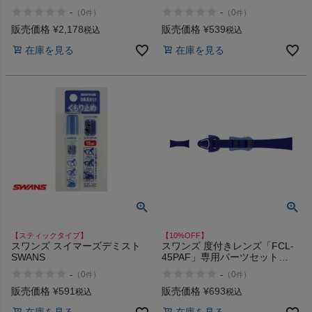
イム キャップ 帽子 SWANS
-
-
（
0
）
（
0
）
インフィット INFIT
件
件
販売価格
¥
2,178
販売価格
¥
539
税込
税込
サックス SAXX
在庫を見る
在庫を見る
オン On
スポーツマリオTOP
ベースボールマリオ（野球商品）
お気に入り
【スティックタイプ】
【10%OFF】
スワンズ スイマーズデミスト
スワンズ 度付きレンズ「FCL-
SWANS
45PAF」専用パーツセット
ご利用ガイド
SWANS
-
-
（
0
）
（
0
）
件
件
販売価格
¥
591
販売価格
¥
693
税込
税込
クーポン一覧