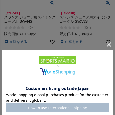
【17%OFF】
【17%OFF】
スワンズ ジュニア用スイミング
スワンズ ジュニア用スイミング
ゴーグル SWANS
ゴーグル SWANS
-
-
（
0
）
（
0
）
件
件
販売価格
¥
1,180
販売価格
¥
1,180
税込
税込
在庫を見る
在庫を見る
【10%OFF】水泳 スイム キャップ 帽子
スワンズ シリコーンキャップ