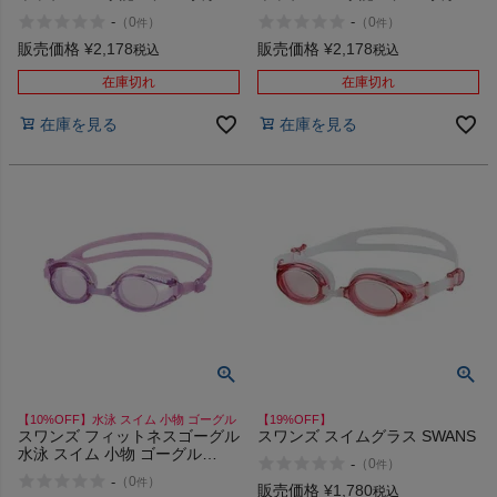
イム キャップ 帽子 SWANS
イム キャップ 帽子 SWANS
-
-
（
0
）
（
0
）
件
件
販売価格
¥
2,178
販売価格
¥
2,178
税込
税込
在庫切れ
在庫切れ
在庫を見る
在庫を見る
【10%OFF】水泳 スイム 小物 ゴーグル
【19%OFF】
スワンズ フィットネスゴーグル
スワンズ スイムグラス SWANS
水泳 スイム 小物 ゴーグル
-
（
0
）
件
SWANS
-
（
0
）
件
販売価格
¥
1,780
税込