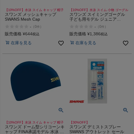
【10%OFF】水泳 スイム キャップ 帽子
【10%OFF】水泳 スイム 小物 ゴーグル
スワンズ メッシュキャップ
スワンズ スイミングゴーグル
SWANS Mesh Cap
子ども用モデル ジュニア
SWANS Swimming Goggles for
-
-
（
0
）
（
0
）
件
件
Juniors
ヨガ
販売価格
¥
644
販売価格
¥
1,386
税込
税込
在庫を見る
在庫を見る
キャンプ・フェス
旅行
通学
ビジネス
もっと見る
【10%OFF】水泳 スイム キャップ 帽子
【30%OFF】
スワンズ ドーム型シリコーンキ
スワンズ デミストスプレー
ャップ FINA承認モデル 水泳 ス
SWANS アウトレット セール