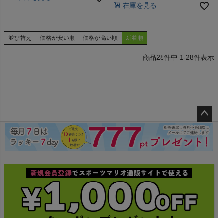
在庫を見る
並び替え
価格が安い順
価格が高い順
新着順
28
件中
1
-
28
件表示
ペー
ジト
ップ
へ